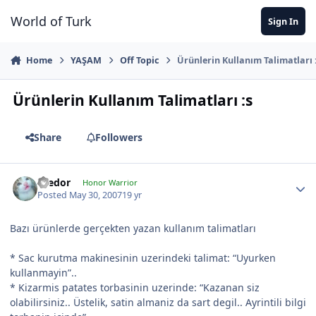
Jump to content
World of Turk
Sign In
Home
YAŞAM
Off Topic
Ürünlerin Kullanım Talimatları 
Ürünlerin Kullanım Talimatları :s
Share
Followers
Teedor
Honor Warrior
Posted
May 30, 2007
19 yr
Bazı ürünlerde gerçekten yazan kullanım talimatları
* Sac kurutma makinesinin uzerindeki talimat: “Uyurken
kullanmayin”..
* Kizarmis patates torbasinin uzerinde: “Kazanan siz
olabilirsiniz.. Üstelik, satin almaniz da sart degil.. Ayrintili bilgi