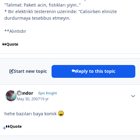
“Talimat: Paketi acin, fıstıkları yiyin..”
* Bir elektrikli testerenin uzerinde: “Calisirken elinizle
durdurmaya tesebbus etmeyin.
**Alıntıdır
Quote
Start new topic
Reply to this topic
Isandor
Epic Knight
May 30, 2007
19 yr
hehe bazıları baya komik
Quote