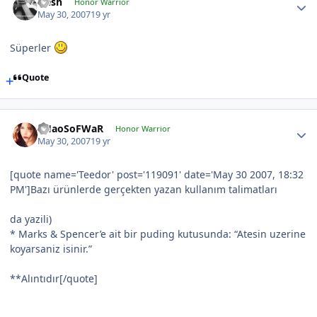
Qesh
Honor Warrior
May 30, 2007
19 yr
Süperler
Quote
CHaoSoFWaR
Honor Warrior
May 30, 2007
19 yr
[quote name='Teedor' post='119091' date='May 30 2007, 18:32
PM']Bazı ürünlerde gerçekten yazan kullanım talimatları
da yazili)
* Marks & Spencer’e ait bir puding kutusunda: “Atesin uzerine
koyarsaniz isinir.”
**Alıntıdır[/quote]