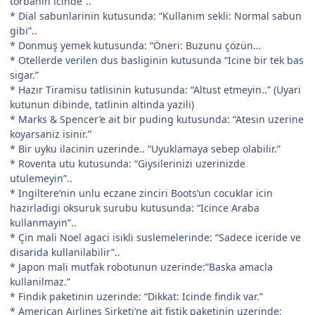
torbanin icinde”..
* Dial sabunlarinin kutusunda: “Kullanim sekli: Normal sabun
gibi”..
* Donmuş yemek kutusunda: “Öneri: Buzunu çözün…
* Otellerde verilen dus basliginin kutusunda “Icine bir tek bas
sigar.”
* Hazır Tiramisu tatlisinin kutusunda: “Altust etmeyin..” (Uyari
kutunun dibinde, tatlinin altinda yazili)
* Marks & Spencer’e ait bir puding kutusunda: “Atesin uzerine
koyarsaniz isinir.”
* Bir uyku ilacinin uzerinde.. “Uyuklamaya sebep olabilir.”
* Roventa utu kutusunda: “Giysilerinizi uzerinizde
utulemeyin”..
* Ingiltere’nin unlu eczane zinciri Boots’un cocuklar icin
hazirladigi oksuruk surubu kutusunda: “Icince Araba
kullanmayin”..
* Çin mali Noel agaci isikli suslemelerinde: “Sadece iceride ve
disarida kullanilabilir”..
* Japon mali mutfak robotunun uzerinde:”Baska amacla
kullanilmaz.”
* Findik paketinin uzerinde: “Dikkat: Icinde findik var.”
* American Airlines Sirketi’ne ait fistik paketinin uzerinde: