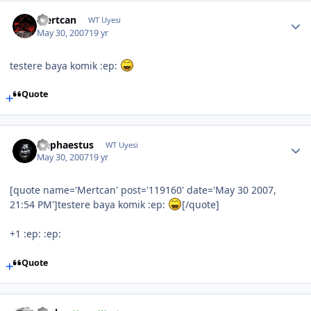
Mertcan
WT Uyesi
May 30, 2007
19 yr
testere baya komik :ep:
Quote
Hephaestus
WT Uyesi
May 30, 2007
19 yr
[quote name='Mertcan' post='119160' date='May 30 2007,
21:54 PM']testere baya komik :ep:
[/quote]
+1 :ep: :ep:
Quote