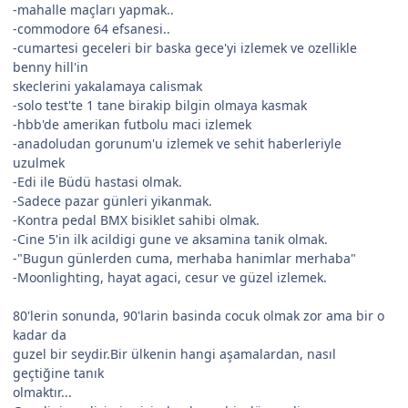
-mahalle maçları yapmak..
-commodore 64 efsanesi..
-cumartesi geceleri bir baska gece'yi izlemek ve ozellikle
benny hill'in
skeclerini yakalamaya calismak
-solo test'te 1 tane birakip bilgin olmaya kasmak
-hbb'de amerikan futbolu maci izlemek
-anadoludan gorunum'u izlemek ve sehit haberleriyle
uzulmek
-Edi ile Büdü hastasi olmak.
-Sadece pazar günleri yikanmak.
-Kontra pedal BMX bisiklet sahibi olmak.
-Cine 5'in ilk acildigi gune ve aksamina tanik olmak.
-"Bugun günlerden cuma, merhaba hanimlar merhaba"
-Moonlighting, hayat agaci, cesur ve güzel izlemek.
80'lerin sonunda, 90'larin basinda cocuk olmak zor ama bir o
kadar da
guzel bir seydir.Bir ülkenin hangi aşamalardan, nasıl
geçtiğine tanık
olmaktır...