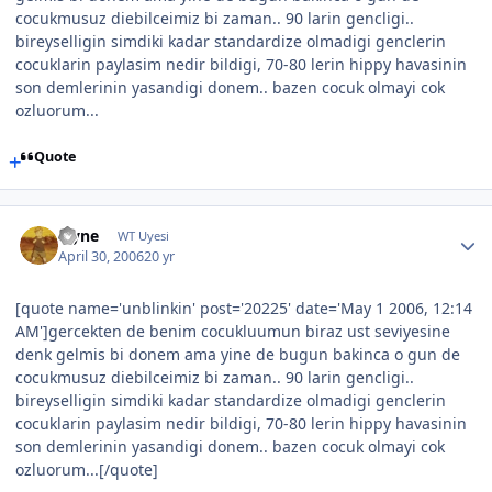
cocukmusuz diebilceimiz bi zaman.. 90 larin gencligi..
bireyselligin simdiki kadar standardize olmadigi genclerin
cocuklarin paylasim nedir bildigi, 70-80 lerin hippy havasinin
son demlerinin yasandigi donem.. bazen cocuk olmayi cok
ozluorum...
Quote
layne
WT Uyesi
April 30, 2006
20 yr
[quote name='unblinkin' post='20225' date='May 1 2006, 12:14
AM']gercekten de benim cocukluumun biraz ust seviyesine
denk gelmis bi donem ama yine de bugun bakinca o gun de
cocukmusuz diebilceimiz bi zaman.. 90 larin gencligi..
bireyselligin simdiki kadar standardize olmadigi genclerin
cocuklarin paylasim nedir bildigi, 70-80 lerin hippy havasinin
son demlerinin yasandigi donem.. bazen cocuk olmayi cok
ozluorum...[/quote]