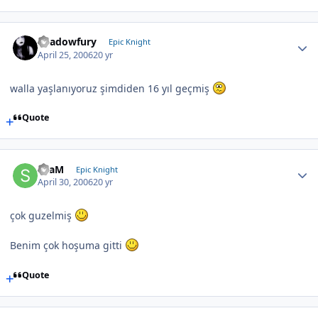
Shadowfury
Epic Knight
April 25, 2006
20 yr
walla yaşlanıyoruz şimdiden 16 yıl geçmiş
Quote
SLaM
Epic Knight
April 30, 2006
20 yr
çok guzelmiş
Benim çok hoşuma gitti
Quote