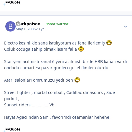
Quote
Blackpoison
Honor Warrior
May 1, 2006
20 yr
Electro kesınlıkle sana katılıyorum as fena ilerlemiş
Coluk cocuga sahıp olmak lasım falla
Star yeni acılmıstı kanal 6 yenı acılmıstı bırde HBB kanalı vardı
ondada cumartesı pazar gunleri gusel flimler olurdu.
Atarı salonları omrumuzu yedı beh
Street fighter , mortal combat , Cadillac dinasours , Side
pocket ,
Sunset riders .............. Vb.
Hayat Agacı ndan Sam , favorımdı ozamanlar hehehe
Quote