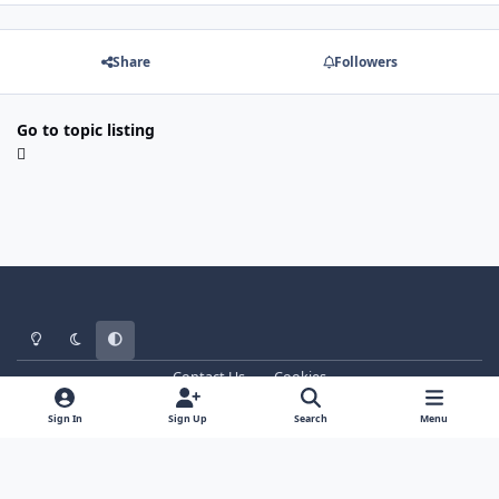
Share
Followers
Go to topic listing
Light Mode
Dark Mode
System Preference
Contact Us
Cookies
WT - http://www.ebattle.net
Powered by
Invision Community
Sign In
Sign Up
Search
Menu