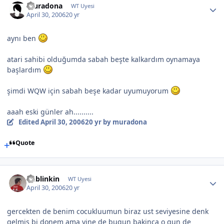
muradona
WT Uyesi
April 30, 2006
20 yr
aynı ben
atari sahibi olduğumda sabah beşte kalkardım oynamaya
başlardım
şimdi WQW için sabah beşe kadar uyumuyorum
aaah eski günler ah..........
Edited
April 30, 2006
20 yr
by muradona
Quote
unblinkin
WT Uyesi
April 30, 2006
20 yr
gercekten de benim cocukluumun biraz ust seviyesine denk
gelmis bi donem ama yine de bugun bakinca o gun de