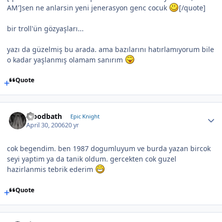
AM']sen ne anlarsin yeni jenerasyon genc cocuk
[/quote]
bir troll'ün gözyaşları...
yazı da güzelmiş bu arada. ama bazılarını hatırlamıyorum bile
o kadar yaşlanmış olamam sanırım
Quote
bloodbath
Epic Knight
April 30, 2006
20 yr
cok begendim. ben 1987 dogumluyum ve burda yazan bircok
seyi yaptim ya da tanik oldum. gercekten cok guzel
hazirlanmis tebrik ederim
Quote