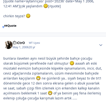
[quote name='aytanrıçası' post='20236' date='May 1 2006,
12:41 AM']çok yaşlandım
[/quote]
chirkin teyze?
Quote
EleCtrO
WT Uyesi
May 1, 2006
20 yr
bunlara ilaveten aynı nesil büyük şehirde bahçe çocuğu
olarak büyümek şerefinede nail olmuştur
aaaah ah eski
müstakil evimizin bahçesinde köpekle oynamalarım, incir, dut,
ceviz ağaçlarında zıplamalarım, üzüm mevsiminde bahçede
arılardan kaçışlarım
ne günlerdi ya.. siyah beyaz tv de trt1
döneminde gece 12 den sonra ekrana gelen o abuk yuvarlak
ve saat, sabah çizgi film izlemek için erkenden kalkıp kanalın
açıılmasını beklemek 1 saat
of ya benim yaş fena ilerlemiş
evlenip çoluğa çocuğa karışmak lazım artık .....