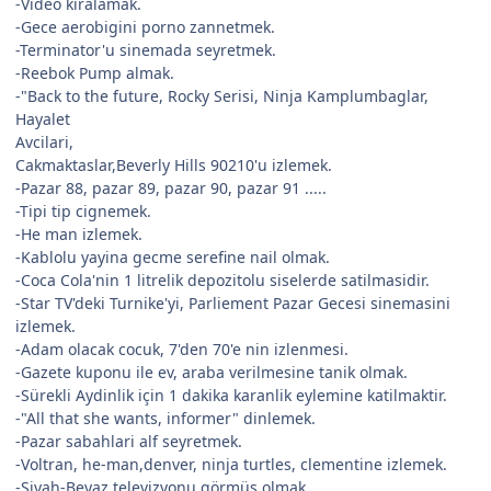
-Video kiralamak.
-Gece aerobigini porno zannetmek.
-Terminator'u sinemada seyretmek.
-Reebok Pump almak.
-"Back to the future, Rocky Serisi, Ninja Kamplumbaglar,
Hayalet
Avcilari,
Cakmaktaslar,Beverly Hills 90210'u izlemek.
-Pazar 88, pazar 89, pazar 90, pazar 91 .....
-Tipi tip cignemek.
-He man izlemek.
-Kablolu yayina gecme serefine nail olmak.
-Coca Cola'nin 1 litrelik depozitolu siselerde satilmasidir.
-Star TV'deki Turnike'yi, Parliement Pazar Gecesi sinemasini
izlemek.
-Adam olacak cocuk, 7'den 70'e nin izlenmesi.
-Gazete kuponu ile ev, araba verilmesine tanik olmak.
-Sürekli Aydinlik için 1 dakika karanlik eylemine katilmaktir.
-"All that she wants, informer" dinlemek.
-Pazar sabahlari alf seyretmek.
-Voltran, he-man,denver, ninja turtles, clementine izlemek.
-Siyah-Beyaz televizyonu görmüş olmak.