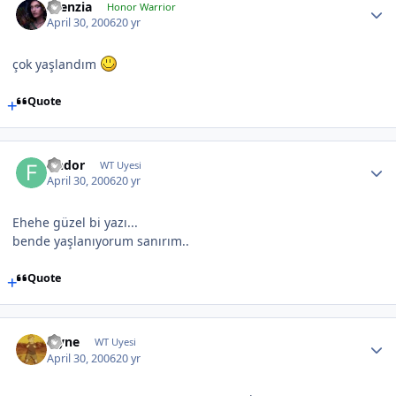
silenzia
Honor Warrior
April 30, 2006
20 yr
çok yaşlandım
Quote
findor
WT Uyesi
April 30, 2006
20 yr
Ehehe güzel bi yazı...
bende yaşlanıyorum sanırım..
Quote
layne
WT Uyesi
April 30, 2006
20 yr