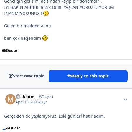
Gencligin gelisimi acisindan kayıp bir dönemdir...
İYİ BAKIN ABİİİİİ!! BİZİZ BU!!!! YAşLANIYORUZ DİYORUM
İNANMIYOSUNUZ!!
Gelen bir mailden alıntı
ben çok beğendim
Quote
Start new topic
Reply to this topic
Mr Alone
WT Uyesi
April 18, 2006
20 yr
Gerçekten de yaşlanıyoruz. Eski günleri hatırladım.
Quote