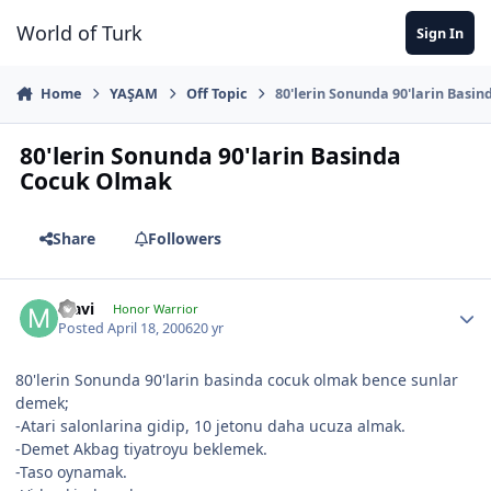
Jump to content
World of Turk
Sign In
Home
YAŞAM
Off Topic
80'lerin Sonunda 90'larin Basi
80'lerin Sonunda 90'larin Basinda
Cocuk Olmak
Share
Followers
Mavi
Honor Warrior
Posted
April 18, 2006
20 yr
80'lerin Sonunda 90'larin basinda cocuk olmak bence sunlar
demek;
-Atari salonlarina gidip, 10 jetonu daha ucuza almak.
-Demet Akbag tiyatroyu beklemek.
-Taso oynamak.