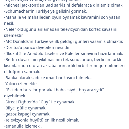
-Micheal Jackson'dan Bad sarkisini defalaraca dinlemis olmak.
-Schumacher'in Turkiye'ye gelisini gormek.
-Mahalle ve mahalleden oyun oynamak kavramini son yasan
nesil.
-Neler oldugunu anlamadan televizyon'dan korfez savasini
izlemektir.
-MC Donalds'in Turkiye'ye ilk geldigi gunleri yasamis olmaktir.
-Doritos'a panco diyebilen nesildir.
-İlkokul 5'te Anadolu Liseleri ve Kolejler sinavina hazirlanmak.
-Berlin duvarı'nın yıkılmasının tek sonucunun, berlin'in farklı
kısımlarında oturan akrabaların artık birbirlerini görebilmeleri
olduğunu sanmak.
-Banka olarak sadece imar bankasini bilmek...
-Yakari izlemektir.
-"Eskiden buralar portakal bahcesiydi, boş araziydi"
diyebilmek.
-Street Fighter'da "Guy" ile oynamak.
-Bilye, gülle oynamak.
-gazoz kapagi oynamak.
-Televizyonla büyütülen ilk nesil olmak.
-emanulla izlemek..