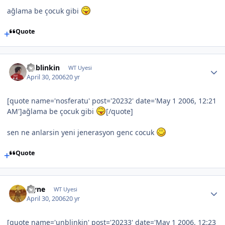
ağlama be çocuk gibi
Quote
unblinkin
WT Uyesi
April 30, 2006
20 yr
[quote name='nosferatu' post='20232' date='May 1 2006, 12:21
AM']ağlama be çocuk gibi
[/quote]
sen ne anlarsin yeni jenerasyon genc cocuk
Quote
layne
WT Uyesi
April 30, 2006
20 yr
[quote name='unblinkin' post='20233' date='May 1 2006, 12:23