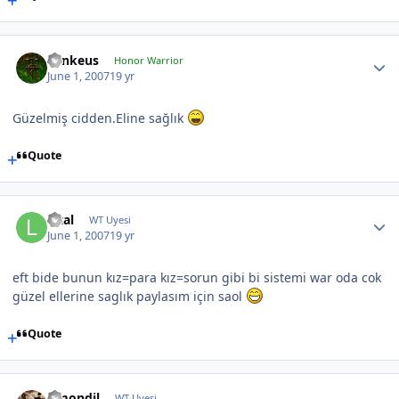
Lynkeus
Honor Warrior
June 1, 2007
19 yr
Güzelmiş cidden.Eline sağlık
Quote
letal
WT Uyesi
June 1, 2007
19 yr
eft bide bunun kız=para kız=sorun gibi bi sistemi war oda cok
güzel ellerine saglık paylasım için saol
Quote
Amondil
WT Uyesi