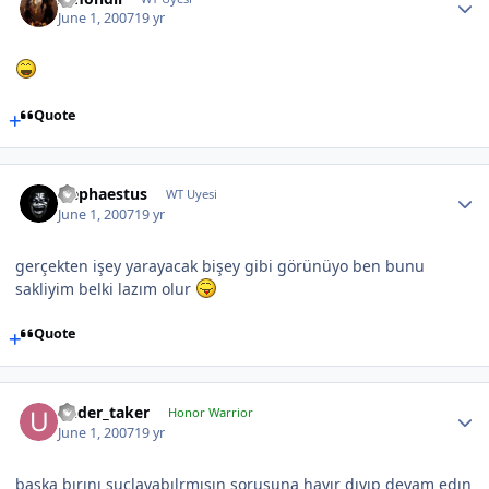
June 1, 2007
19 yr
Quote
Hephaestus
WT Uyesi
June 1, 2007
19 yr
gerçekten işey yarayacak bişey gibi görünüyo ben bunu
sakliyim belki lazım olur
Quote
under_taker
Honor Warrior
June 1, 2007
19 yr
baska bırını suclayabılrmısın sorusuna hayır dıyıp devam edın