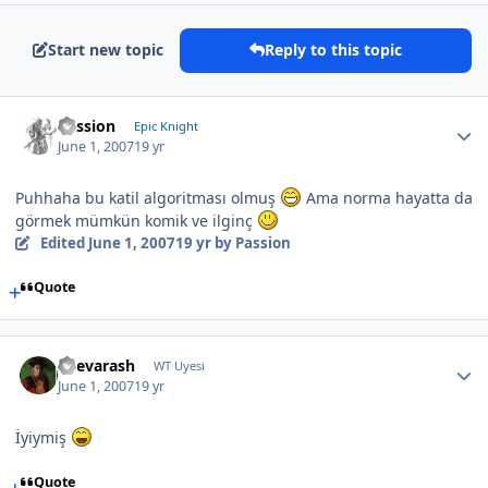
Start new topic
Reply to this topic
Passion
Epic Knight
June 1, 2007
19 yr
Puhhaha bu katil algoritması olmuş
Ama norma hayatta da
görmek mümkün komik ve ilginç
Edited
June 1, 2007
19 yr
by Passion
Quote
Shevarash
WT Uyesi
June 1, 2007
19 yr
İyiymiş
Quote