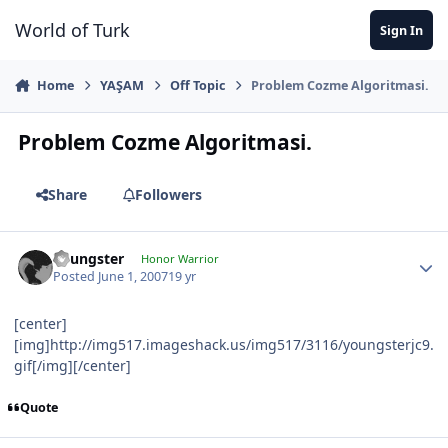
Jump to content
World of Turk
Sign In
Home
YAŞAM
Off Topic
Problem Cozme Algoritmasi.
Problem Cozme Algoritmasi.
Share
Followers
Youngster
Honor Warrior
Posted
June 1, 2007
19 yr
[center]
[img]http://img517.imageshack.us/img517/3116/youngsterjc9.
gif[/img][/center]
Quote