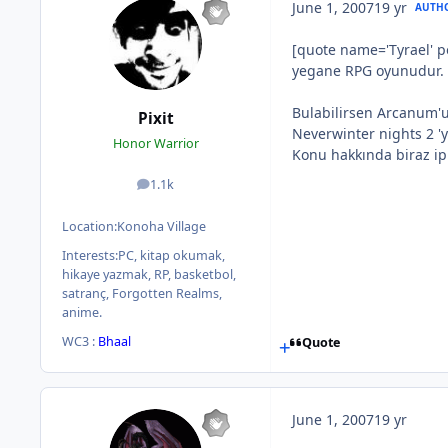
June 1, 2007
19 yr
AUTH
[quote name='Tyrael' p
yegane RPG oyunudur.
Bulabilirsen Arcanum'u
Pixit
Neverwinter nights 2 
Honor Warrior
Konu hakkında biraz ip
1.1k
posts
Location:
Konoha Village
Interests:
PC, kitap okumak,
hikaye yazmak, RP, basketbol,
satranç, Forgotten Realms,
anime.
WC3 :
Bhaal
Quote
June 1, 2007
19 yr