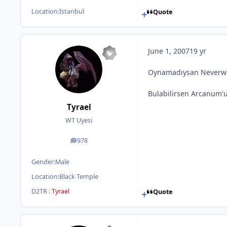
Location:
İstanbul
Quote
June 1, 2007
19 yr
Oynamadıysan Neverwint
Bulabilirsen Arcanum'u
Tyrael
WT Uyesi
978
posts
Gender:
Male
Location:
Black Temple
D2TR :
Tyrael
Quote