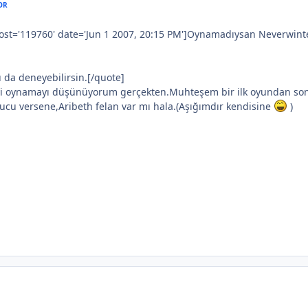
OR
ost='119760' date='Jun 1 2007, 20:15 PM']Oynamadıysan Neverwinter 
 da deneyebilirsin.[/quote]
'yi oynamayı düşünüyorum gerçekten.Muhteşem bir ilk oyundan so
ucu versene,Aribeth felan var mı hala.(Aşığımdır kendisine
)