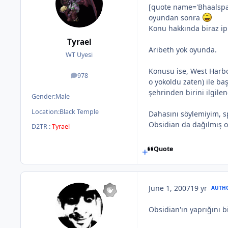
[quote name='Bhaalspaw
oyundan sonra
Konu hakkında biraz ip
Tyrael
Aribeth yok oyunda.
WT Uyesi
Konusu ise, West Harbor 
978
posts
o yokoldu zaten) ile ba
şehrinden birini ilgile
Gender:
Male
Location:
Black Temple
Dahasını söylemiyim, s
Obsidian da dağılmış o
D2TR :
Tyrael
Quote
June 1, 2007
19 yr
AUTH
Obsidian'ın yaprığını 