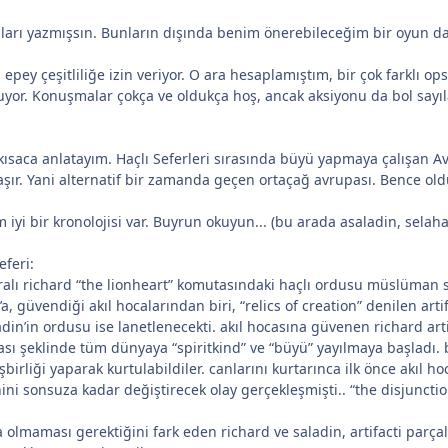
ları yazmışsın. Bunların dışında benim önerebileceğim bir oyun da
epey çeşitliliğe izin veriyor. O ara hesaplamıştım, bir çok farklı ops
yor. Konuşmalar çokça ve oldukça hoş, ancak aksiyonu da bol sayılab
kısaca anlatayım. Haçlı Seferleri sırasında büyü yapmaya çalışan Avr
şır. Yani alternatif bir zamanda geçen ortaçağ avrupası. Bence olduk
yi bir kronolojisi var. Buyrun okuyun... (bu arada asaladin, selaha
eferi:
kralı richard “the lionheart” komutasındaki haçlı ordusu müslüman sal
a, güvendiği akıl hocalarından biri, “relics of creation” denilen arti
in’in ordusu ise lanetlenecekti. akıl hocasına güvenen richard artif
gası şeklinde tüm dünyaya “spiritkind” ve “büyü” yayılmaya başladı. 
birliği yaparak kurtulabildiler. canlarını kurtarınca ilk önce akıl ho
ni sonsuza kadar değiştirecek olay gerçekleşmişti.. “the disjunctio
 olmaması gerektiğini fark eden richard ve saladin, artifacti parçala