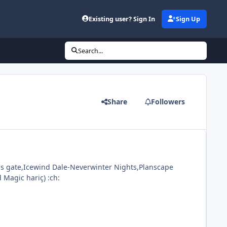
Existing user? Sign In
Sign Up
Search...
Share
Followers
's gate,Icewind Dale-Neverwinter Nights,Planscape
 Magic hariç) :ch: