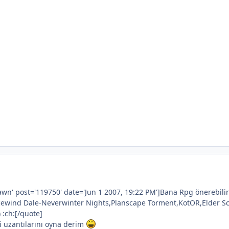
n' post='119750' date='Jun 1 2007, 19:22 PM']Bana Rpg önerebilir
Icewind Dale-Neverwinter Nights,Planscape Torment,KotOR,Elder Scr
 :ch:[/quote]
i uzantılarını oyna derim