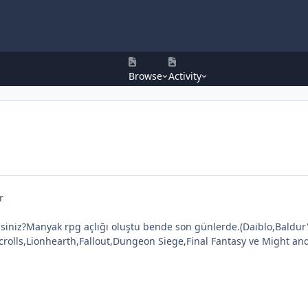
Browse
Activity
r
siniz?Manyak rpg açlığı oluştu bende son günlerde.(Daiblo,Baldur
rolls,Lionhearth,Fallout,Dungeon Siege,Final Fantasy ve Might and