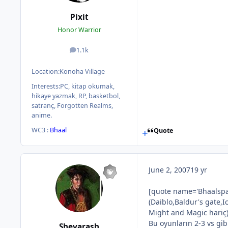
Pixit
Honor Warrior
1.1k
posts
Location:
Konoha Village
Interests:
PC, kitap okumak,
hikaye yazmak, RP, basketbol,
satranç, Forgotten Realms,
anime.
WC3 :
Bhaal
Quote
June 2, 2007
19 yr
[quote name='Bhaalspaw
(Daiblo,Baldur's gate,
Might and Magic hariç)
Bu oyunların 2-3 vs gib
Shevarash