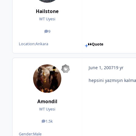
Hailstone
WT Uyesi
9
posts
Location:
Ankara
Quote
June 1, 2007
19 yr
hepsini yazmışın kalm
Amondil
WT Uyesi
1.5k
posts
Gender:
Male