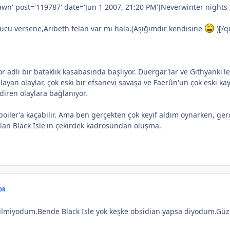
n' post='119787' date='Jun 1 2007, 21:20 PM']Neverwinter nights
ucu versene,Aribeth felan var mı hala.(Aşığımdır kendisine
)[/q
adlı bir bataklık kasabasında başlıyor. Duergar'lar ve Githyanki'leri
şlayan olaylar, çok eski bir efsanevi savaşa ve Faerûn'un çok eski 
ndiren olaylara bağlanıyor.
poiler'a kaçabilir. Ama ben gerçekten çok keyif aldım oynarken, g
lan Black Isle'ın çekirdek kadrosundan oluşma.
OR
bilmiyodum.Bende Black Isle yok keşke obsidian yapsa diyodum.Güze