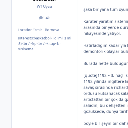
WT Uyesi
şaka bir yana tüm oyun
1.4k
posts
Karater yaratım sistemi 
arasında bir yerde duru
Location:
İzmir - Bornova
hikayesinde yatıyor.
Interests:
basketbol (ilgi mi iş mi
:S)<br />frp<br />kitap<br
Hatırladığım kadarıyla 
/>sinema
demontorik olaylar bula
Burada nette bulduğum i
[quote]1192 – 3. haçlı s
1192 yılında ingiltere 
savaş sırasında richard’
ordusu kutsanacak salad
articfattan bir şok dal
saladin, bu dehşetten iş
gözüksede, dünya tarihi
böyle bir şeyin bir daha