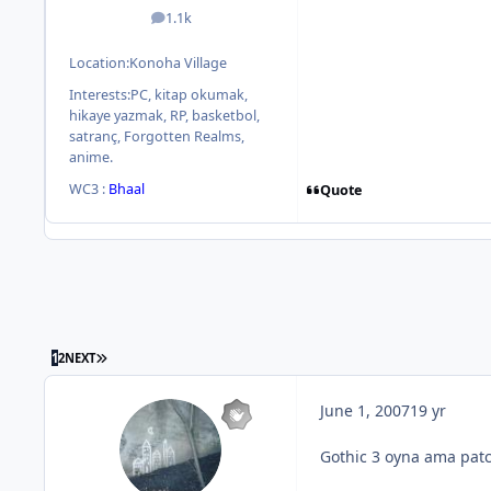
1.1k
posts
Location:
Konoha Village
Interests:
PC, kitap okumak,
hikaye yazmak, RP, basketbol,
satranç, Forgotten Realms,
anime.
WC3 :
Bhaal
Quote
1
2
NEXT
June 1, 2007
19 yr
Gothic 3 oyna ama patc