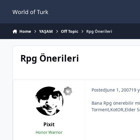
Jump to content
World of Turk
Home
YAŞAM
Off Topic
Rpg Önerileri
Rpg Önerileri
Posted
June 1, 2007
19 y
Bana Rpg önerebilir mi
Torment,KotOR,Elder Sc
Pixit
Honor Warrior