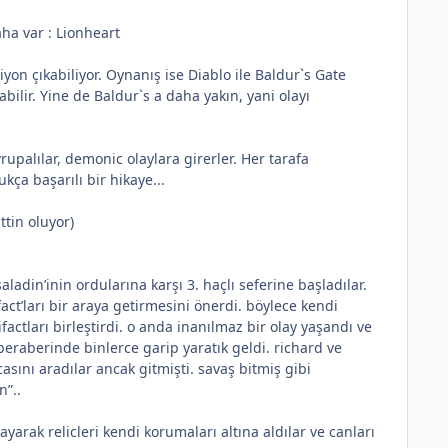
ha var : Lionheart
iyon çıkabiliyor. Oynanış ise Diablo ile Baldur`s Gate
ilir. Yine de Baldur`s a daha yakın, yani olayı
upalılar, demonic olaylara girerler. Her tarafa
ça başarılı bir hikaye...
ttin oluyor)
adin’inin ordularına karşı 3. haçlı seferine başladılar.
fact’ları bir araya getirmesini önerdi. böylece kendi
actları birleştirdi. o anda inanılmaz bir olay yaşandı ve
beraberinde binlerce garip yaratık geldi. richard ve
casını aradılar ancak gitmişti. savaş bitmiş gibi
n”..
yarak relicleri kendi korumaları altına aldılar ve canları