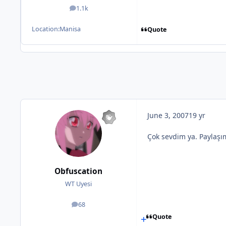
1.1k
posts
Location:
Manisa
Quote
June 3, 2007
19 yr
Çok sevdim ya. Paylaşı
Obfuscation
WT Uyesi
68
posts
Quote