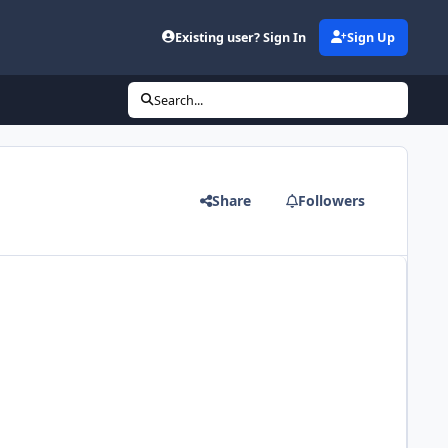
Existing user? Sign In
Sign Up
Search...
Share
Followers