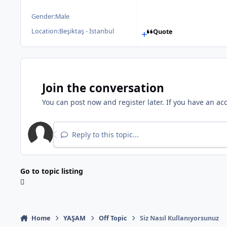
Gender:
Male
Location:
Beşiktaş - İstanbul
Quote
Join the conversation
You can post now and register later. If you have an ac
Reply to this topic...
Go to topic listing
Home
YAŞAM
Off Topic
Siz Nasıl Kullanıyorsunuz