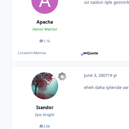
siz saolun öyle gezinir
Apacha
Honor Warrior
1.1k
posts
Location:
Manisa
Quote
June 3, 2007
19 yr
eheh daha iyileride va
Isandor
Epic Knight
2.6k
posts