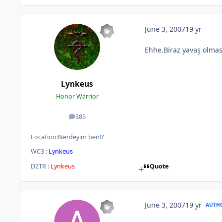
June 3, 2007
19 yr
Ehhe.Biraz yavaş olmas
Lynkeus
Honor Warrior
385
posts
Location:
Nerdeyim ben!?
WC3 :
Lynkeus
D2TR :
Lynkeus
Quote
June 3, 2007
19 yr
AUTH