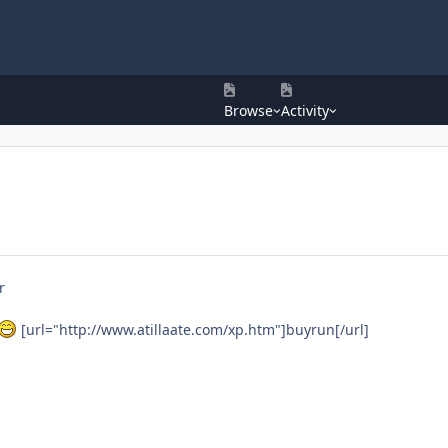
Browse
Activity
r
[url="http://www.atillaate.com/xp.htm"]buyrun[/url]