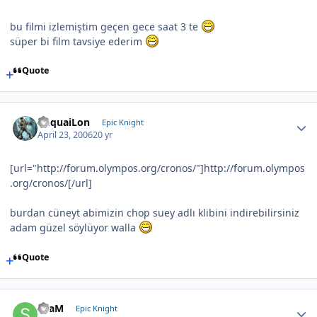
bu filmi izlemiştim geçen gece saat 3 te
süper bi film tavsiye ederim
Quote
YuquaiLon
Epic Knight
April 23, 2006
20 yr
[url="http://forum.olympos.org/cronos/"]http://forum.olympos
.org/cronos/[/url]
burdan cüneyt abimizin chop suey adlı klibini indirebilirsiniz
adam güzel söylüyor walla
Quote
SLaM
Epic Knight