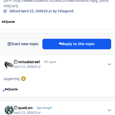
[url="http://www.students.itu.edu.tr/haki/dinamit.mpg"]dina
mit[/url]
Edited
April 23, 2006
20 yr
by Felagund
Quote
Start new topic
Reply to this topic
punctualazrael
WT Uyesi
April 23, 2006
20 yr
süpermiş
Quote
YuquaiLon
Epic Knight
April 23, 2006
20 yr