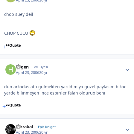
April 23, 2006
20 yr
chop suey deil
CHOP CÜCÜ
Quote
hagen
WT Uyesi
April 23, 2006
20 yr
dun arkadas attı gulmekten yarıldım ya guzel paylasım bıkac
yerde bılınmeyen ınce espırıler falan olduruo benı
Quote
Jahrakal
Epic Knight
April 23, 2006
20 yr