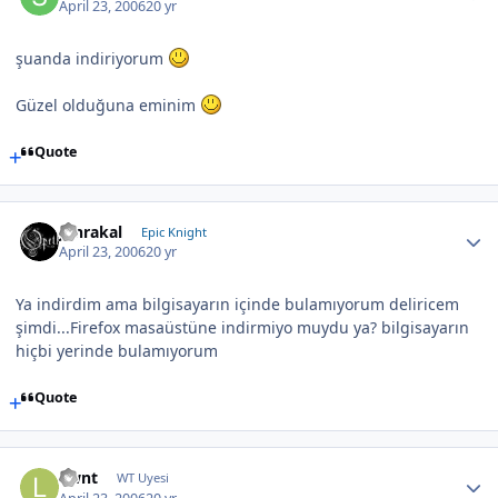
April 23, 2006
20 yr
şuanda indiriyorum
Güzel olduğuna eminim
Quote
Jahrakal
Epic Knight
April 23, 2006
20 yr
Ya indirdim ama bilgisayarın içinde bulamıyorum deliricem
şimdi...Firefox masaüstüne indirmiyo muydu ya? bilgisayarın
hiçbi yerinde bulamıyorum
Quote
Lwnt
WT Uyesi