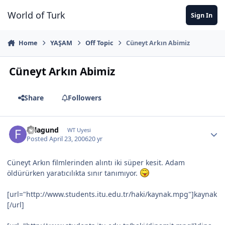
Jump to content
World of Turk
Sign In
Home
YAŞAM
Off Topic
Cüneyt Arkın Abimiz
Cüneyt Arkın Abimiz
Share
Followers
Felagund
WT Uyesi
Posted
April 23, 2006
20 yr
Cüneyt Arkın filmlerinden alıntı iki süper kesit. Adam
öldürürken yaratıcılıkta sınır tanımıyor.
[url="http://www.students.itu.edu.tr/haki/kaynak.mpg"]kaynak
[/url]