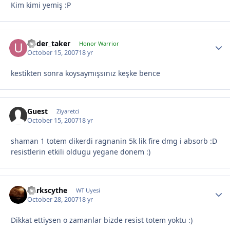
Kim kimi yemiş :P
under_taker
Honor Warrior
October 15, 2007
18 yr
kestikten sonra koysaymışsınız keşke bence
Guest
Ziyaretci
October 15, 2007
18 yr
shaman 1 totem dikerdi ragnanin 5k lik fire dmg i absorb :D
resistlerin etkili oldugu yegane donem :)
Darkscythe
WT Uyesi
October 28, 2007
18 yr
Dikkat ettiysen o zamanlar bizde resist totem yoktu :)