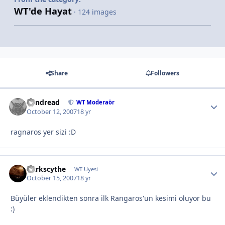
WT'de Hayat
· 124 images
Share
Followers
Vandread
WT Moderaör
October 12, 2007
18 yr
ragnaros yer sizi :D
Darkscythe
WT Uyesi
October 15, 2007
18 yr
Büyüler eklendikten sonra ilk Rangaros'un kesimi oluyor bu
:)