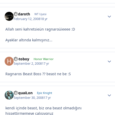
Endaroth
WT Uyesi
February 12, 2008
18 yr
Allah seni kahretsieün ragnaroüieeee :D
Ayaklar altında kalmışınız...
Hotoboy
Honor Warrior
September 2, 2008
17 yr
Ragnaros Beast Boss ?? beast ne be :S
YuquaiLon
Epic Knight
September 30, 2008
17 yr
kendi içinde beast, biz ona beast olmadığını
hissettirmemeye çalışıyoruz