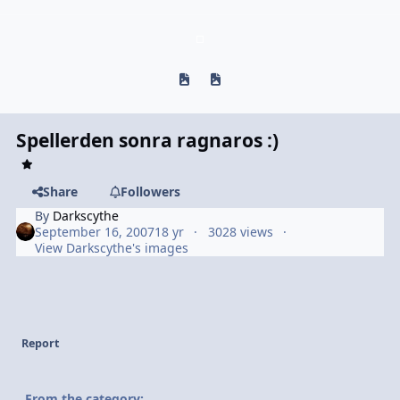
Previous carousel slide
Next carousel slide
Spellerden sonra ragnaros :)
Share
Followers
By
Darkscythe
September 16, 2007
18 yr
3028 views
View Darkscythe's images
Report
From the category: