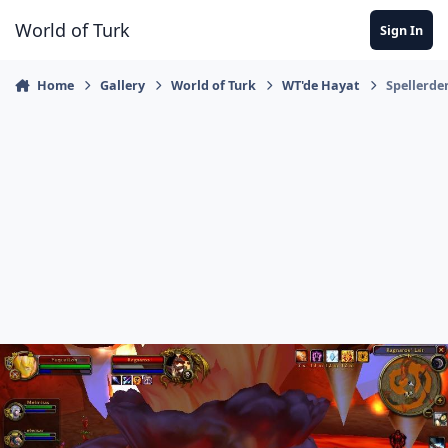
Jump to content
World of Turk
Sign In
Home
Gallery
World of Turk
WT'de Hayat
Spellerde