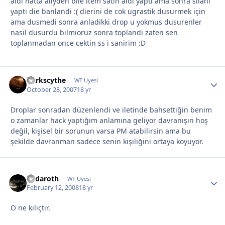
aldi hatta allyden bile item satin aldi yapti ama sonra silahi
yapti die banlandi :( dierini de cok ugrastik dusurmek için
ama dusmedi sonra anladikki drop u yokmus dusurenler
nasil dusurdu bilmioruz sonra toplandi zaten sen
toplanmadan once cektin ss i sanirim :D
Darkscythe
WT Uyesi
October 28, 2007
18 yr
Droplar sonradan düzenlendi ve iletinde bahsettiğin benim
o zamanlar hack yaptığım anlamına geliyor davranışın hoş
değil, kişisel bir sorunun varsa PM atabilirsin ama bu
şekilde davranman sadece senin kişiliğini ortaya koyuyor.
Endaroth
WT Uyesi
February 12, 2008
18 yr
O ne kılıçtır.