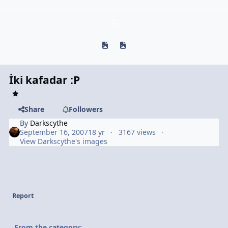
Previous carousel slide
Next carousel slide
İki kafadar :P
Share
Followers
By
Darkscythe
September 16, 2007
18 yr
3167 views
View Darkscythe's images
Report
From the category: