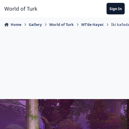
Jump to content
World of Turk
Sign In
Home
Gallery
World of Turk
WT'de Hayat
İki kafada