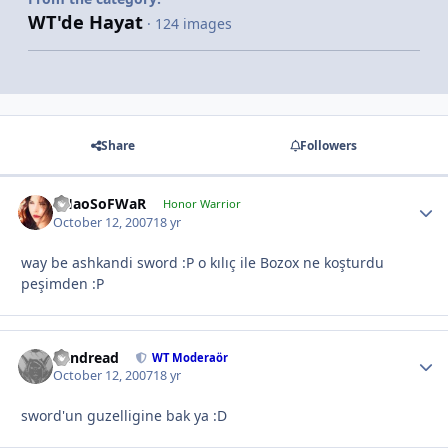
WT'de Hayat
· 124 images
Share
Followers
CHaoSoFWaR
Honor Warrior
October 12, 2007
18 yr
way be ashkandi sword :P o kılıç ile Bozox ne koşturdu
peşimden :P
Vandread
WT Moderaör
October 12, 2007
18 yr
sword'un guzelligine bak ya :D