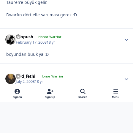
Tauren'e büyük gelir.
Dwarfın dört elle sarılması gerek :D
chopush
Honor Warrior
February 17, 2008
18 yr
boyundan buuk ya :D
lord_fethi
Honor Warrior
July 2, 2008
18 yr
cüce nasıl taşıoki onu :D
Sign In
Sign Up
Search
Menu