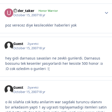
under_taker
Honor Warrior
October 15, 2007
18 yr
poz verecez diye kesilecekler haberleri yok
Guest
Ziyaretci
October 15, 2007
18 yr
hey gidi darnasus savasları ne zevklı gunlerdi. Darnasus
bossunu tek kesenler yasıyorlardi her kesiste 500 honor :o
:D cok ozledim o gunleri :'(
Guest
Ziyaretci
October 15, 2007
18 yr
o iki silahla cok kotu anilarim war sagdaki turuncu olanını
bir arkadasim yapti 1 ay ugrasti toplayamadigi itemleri satin