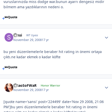
vuruslarınızda miss dodge war.bunun ayarrı dengesiz midir
bilmem ama yazdıklarının nedeni o.
Quote
sansi
WT Uyesi
November 29, 2008
17 yr
bu yeni düzenlemelerle beraber hit rating in önemi ortaya
çıktı.ne kadar ekmek o kadar köfte
Quote
CHaoSoFWaR
Honor Warrior
November 29, 2008
17 yr
[quote name='sansi' post='224499' date='Nov 29 2008, 21:06
PM']bu yeni düzenlemelerle beraber hit rating in önemi