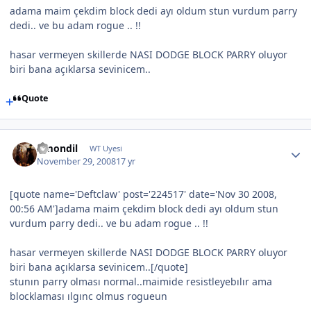
adama maim çekdim block dedi ayı oldum stun vurdum parry
dedi.. ve bu adam rogue .. !!
hasar vermeyen skillerde NASI DODGE BLOCK PARRY oluyor
biri bana açıklarsa sevinicem..
Quote
Amondil
WT Uyesi
November 29, 2008
17 yr
[quote name='Deftclaw' post='224517' date='Nov 30 2008,
00:56 AM']adama maim çekdim block dedi ayı oldum stun
vurdum parry dedi.. ve bu adam rogue .. !!
hasar vermeyen skillerde NASI DODGE BLOCK PARRY oluyor
biri bana açıklarsa sevinicem..[/quote]
stunın parry olması normal..maimide resistleyebılır ama
blocklaması ılgınc olmus rogueun