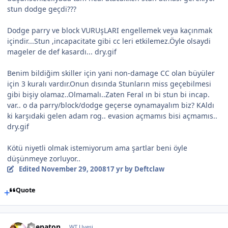
stun dodge geçdi???
Dodge parry ve block VURUşLARI engellemek veya kaçınmak
içindir...Stun ,incapacitate gibi cc leri etkilemez.Öyle olsaydi
mageler de def kasardı... dry.gif
Benim bildiğim skiller için yani non-damage CC olan büyüler
için 3 kuralı vardır.Onun dısında Stunların miss geçebilmesi
gibi bişiy olamaz..Olmamalı..Zaten Feral ın bi stun bi incap.
var.. o da parry/block/dodge geçerse oynamayalım biz? KAldı
ki karşıdaki gelen adam rog.. evasion açmamıs bisi açmamıs..
dry.gif
Kötü niyetli olmak istemiyorum ama şartlar beni öyle
düşünmeye zorluyor..
Edited
November 29, 2008
17 yr
by Deftclaw
Quote
ahenaton
WT Uyesi