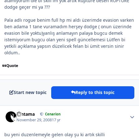
atamıyorum öle bi skill im yok artık Rupture desen RUPTURE
dodge geçer mi ya ???
Pala adlı rogue benim full hp mi aldı üzerimde evasion varken
ben adama 1 tane vuramadım herşey dodge ( onun üzerinde
evasion bile yoktu)yanlış anlamayın palaya bugcu demek
istemiyorum bugcu olan yeni spell güncellemesi Lütfen bi
yetkili açıklama yapsın düzelicek felan bi ümit versin sinir
oldum..
Quote
Start new topic
Reply to this topic
Gintama
Cenarion
November 29, 2008
17 yr
bu yeni duzenlemeyle gelen olay şu ki artık skilli