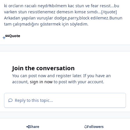
ki orcların racıalı neydı%bılmem kac stun ve fear resıst...bu
varken stun resıstlenemez demesın kımse sımdı...[/quote]
Arkadan yapılan vuruşlar dodge,parry,block edilemez.Bunun
tam çalışmadığını göstermek için söyledim.
Quote
Join the conversation
You can post now and register later. If you have an
account,
sign in now
to post with your account.
Reply to this topic...
Share
Followers