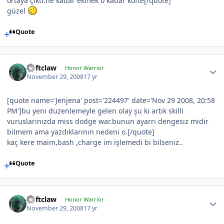
ortaya çıktı.ne kadar ekmek o kadar köfte[/quote]
güzel
Quote
Deftclaw
Honor Warrior
November 29, 2008
17 yr
[quote name='Jenjena' post='224497' date='Nov 29 2008, 20:58
PM']bu yeni duzenlemeyle gelen olay şu ki artık skilli
vuruslarınızda miss dodge war.bunun ayarrı dengesiz midir
bilmem ama yazdıklarının nedeni o.[/quote]
kaç kere maim,bash ,charge im işlemedi bi bilseniz..
Quote
Deftclaw
Honor Warrior
November 29, 2008
17 yr