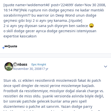
[quote name='woldemort46' post='224699' date='Nov 30 2008,
16:14 PM']Peki rupture nin dodge geçmesi ne kadar mantıklı
sorabilirmiyim?? bu warrior ün Deep Wond unun dodge
geçmesi gibi bişi 2 si aynı şey kanama..[/quote]
2 si aynı şey diyosan sana yuh diyorym ben sadece
o skill dodge gecer ayrıca dodge gecmesini istemiyosan
expertise kasıcaksın
Quote
Canbass
Epic Knight
November 30, 2008
17 yr
Stun vb. cc etkileri resistlenirdi misslemezdi fakat iki patch
önce spell dmgler de resist yerine misslemeye başladı.
Frostbolt da resistlenmiyor, missliyor doğal olarak charge vs.
resistleri de miss oldu. şuanki versionda aslında böyle değil,
bir sonraki patchde gelecek bunlar ama yeni spell
düzenlemesi o patche ait sanırım. Yazan dodge parry