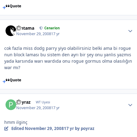
Quote
Gintama
Cenarion
November 29, 2008
17 yr
cok fazla miss dodg parry yiyo olabilirsiniz belki ama bi rogue
nun block laması bu sistem den ayrı bir şey onu yanlıs yazmıs
yada karsında warı wardıda onu rogue gormus olma olasılığın
war mı?
Quote
poyraz
WT Uyesi
November 29, 2008
17 yr
hmm ilginç
Edited
November 29, 2008
17 yr
by poyraz