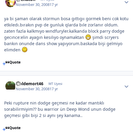
November 30, 2008
17 yr
ya bi şaman olarak stormun bosa gıttıgıı gormek beni cok kotu
etkıledı.bırakın pvp de gunluk qlarda bıle zorlanır oldum.
zaten fazla kalkmıyo wındfuryler.kalkanda block parry dodge
gecınce:elin ayagın kesılıyo oynamaktan
şimdi scryers
bankın onunde dans show yapıyorum.baskada bişi gelmiyo
elimden
Quote
woldemort46
WT Uyesi
November 30, 2008
17 yr
Peki rupture nin dodge geçmesi ne kadar mantıklı
sorabilirmiyim?? bu warrior ün Deep Wond unun dodge
geçmesi gibi bişi 2 si aynı şey kanama..
Quote