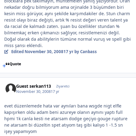
blocklara pek takılmayın, muhtemelen yanlış yazıyordur. Oran
nekadar doğru bilmiyorum ama orjinalde 3 büyümden biri
kesin miss görüyor, aynı şekilde karşımdakiler de. Stun charm
resist olayı biraz değişti, artık % resist değeri veren talent ya
da racial de kalmadı zaten. şuan bu özellikler stundan %
bilmemkaç erken çıkmanızı sağlıyor, resistlemenizi değil.
Doğal olarak da abilitylerin tümüne normal vuruş ve spell gibi
miss şansı eklendi.
Edited
November 30, 2008
17 yr
by Canbass
Quote
Guest serkan113
Ziyaretci
November 30, 2008
17 yr
evet düzenlemede hata var aynıları bana wsgde nigt elfle
kapışırken oldu adam beni azureye olanın aynını yaptı full
hpmi 1k canla kesti ne atarsam dodge geçiyo gouge rupture
ne atarsam bi düzeltin spet atıyom taş gibi kalıyo 1 -1.5 sn
işey yapamıyom