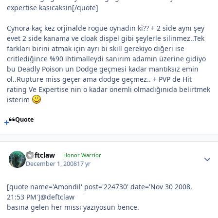
expertise kasıcaksın[/quote]
Cynora kaç kez orjinalde rogue oynadın ki?? + 2 side aynı şey
evet 2 side kanama ve cloak dispel gibi şeylerle silinmez..Tek
farkları birini atmak için ayrı bi skill gerekiyo diğeri ise
critlediğince %90 ihtimalleydi sanırım adamın üzerine gidiyo
bu Deadly Poison un Dodge geçmesi kadar mantıksız emin
ol..Rupture miss geçer ama dodge geçmez.. + PVP de Hit
rating Ve Expertise nin o kadar önemli olmadığınıda belirtmek
isterim
Quote
Deftclaw
Honor Warrior
December 1, 2008
17 yr
[quote name='Amondil' post='224730' date='Nov 30 2008,
21:53 PM']@deftclaw
basına gelen her mıssı yazıyosun bence.