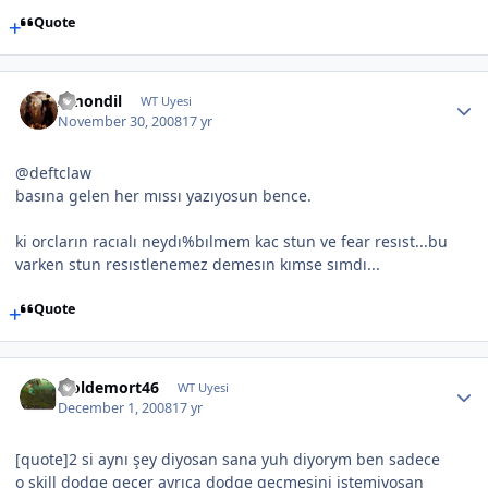
Quote
Amondil
WT Uyesi
November 30, 2008
17 yr
@deftclaw
basına gelen her mıssı yazıyosun bence.
ki orcların racıalı neydı%bılmem kac stun ve fear resıst...bu
varken stun resıstlenemez demesın kımse sımdı...
Quote
woldemort46
WT Uyesi
December 1, 2008
17 yr
[quote]2 si aynı şey diyosan sana yuh diyorym ben sadece
o skill dodge gecer ayrıca dodge gecmesini istemiyosan