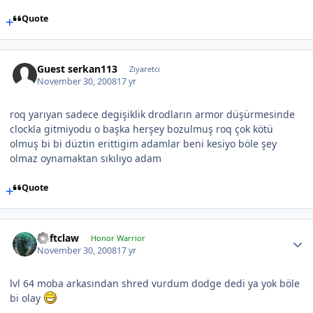
Quote
Guest serkan113
Ziyaretci
November 30, 2008
17 yr
roq yarıyan sadece degişiklik drodların armor düşürmesinde
clockla gitmiyodu o başka herşey bozulmuş roq çok kötü
olmuş bi bi düztin erittigim adamlar beni kesiyo böle şey
olmaz oynamaktan sıkılıyo adam
Quote
Deftclaw
Honor Warrior
November 30, 2008
17 yr
lvl 64 moba arkasından shred vurdum dodge dedi ya yok böle
bi olay