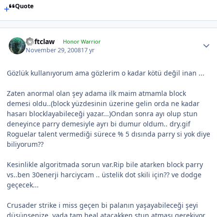
Quote
Deftclaw
Honor Warrior
November 29, 2008
17 yr
Gözlük kullanıyorum ama gözlerim o kadar kötü değil inan ...
Zaten anormal olan şey adama ilk maim atmamla block
demesi oldu..(block yüzdesinin üzerine gelin orda ne kadar
hasarı blocklayabileceği yazar...)Ondan sonra ayı olup stun
deneyince parry demesiyle ayrı bi dumur oldum.. dry.gif
Roguelar talent vermediği sürece % 5 dısında parry si yok diye
biliyorum??
Kesinlikle algoritmada sorun var.Rip bile atarken block parry
vs..ben 30enerji harciycam .. üstelik dot skili için?? ve dodge
geçecek...
Crusader strike i miss geçen bi palanın yaşayabileceği şeyi
düşünsenize..yada tam heal atacakken stun atması gerekiyor