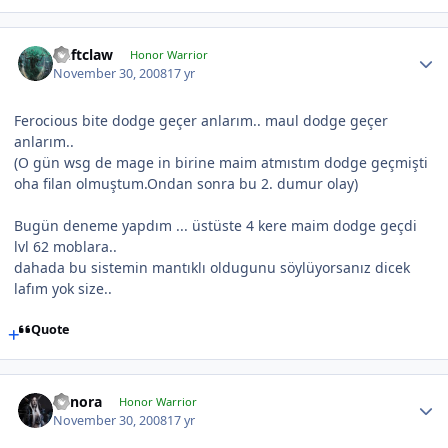
Deftclaw
Honor Warrior
November 30, 2008
17 yr
Ferocious bite dodge geçer anlarım.. maul dodge geçer
anlarım..
(O gün wsg de mage in birine maim atmıstım dodge geçmişti
oha filan olmuştum.Ondan sonra bu 2. dumur olay)
Bugün deneme yapdım ... üstüste 4 kere maim dodge geçdi
lvl 62 moblara..
dahada bu sistemin mantıklı oldugunu söylüyorsanız dicek
lafım yok size..
Quote
Cynora
Honor Warrior
November 30, 2008
17 yr