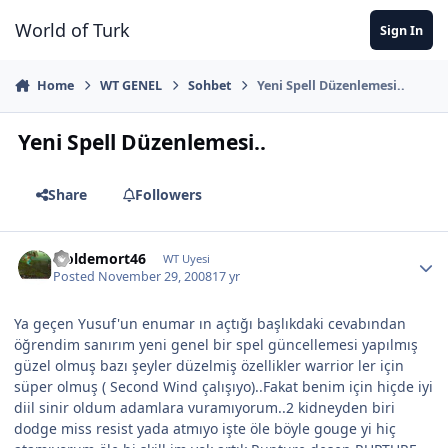
Jump to content
World of Turk
Sign In
Home
WT GENEL
Sohbet
Yeni Spell Düzenlemesi..
Yeni Spell Düzenlemesi..
Share
Followers
woldemort46
WT Uyesi
Posted
November 29, 2008
17 yr
Ya geçen Yusuf'un enumar ın açtığı başlıkdaki cevabından
öğrendim sanırım yeni genel bir spel güncellemesi yapılmış
güzel olmuş bazı şeyler düzelmiş özellikler warrior ler için
süper olmuş ( Second Wind çalışıyo)..Fakat benim için hiçde iyi
diil sinir oldum adamlara vuramıyorum..2 kidneyden biri
dodge miss resist yada atmıyo işte öle böyle gouge yi hiç