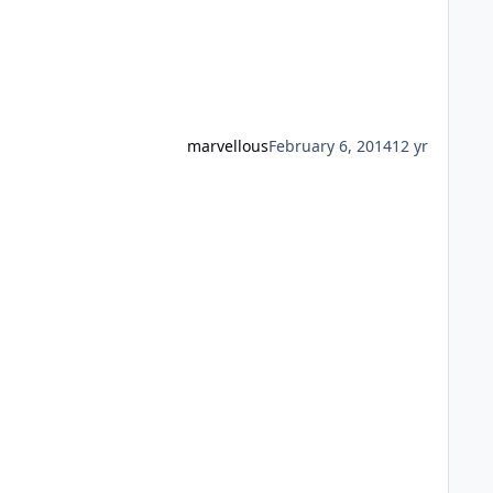
marvellous
February 6, 2014
12 yr