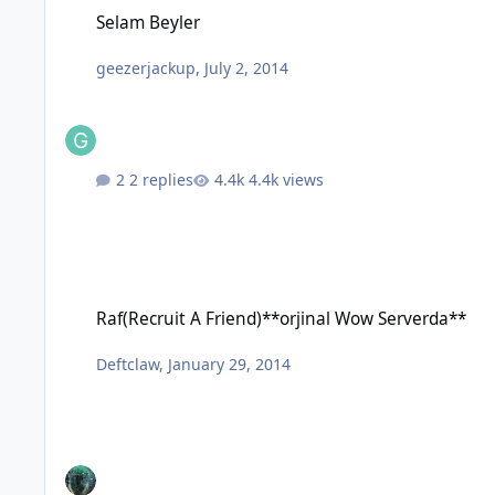
Selam Beyler
Selam Beyler
geezerjackup
,
July 2, 2014
2 replies
4.4k views
Raf(Recruit A Friend)**orjinal Wow Serverda**
Raf(Recruit A Friend)**orjinal Wow Serverda**
Deftclaw
,
January 29, 2014