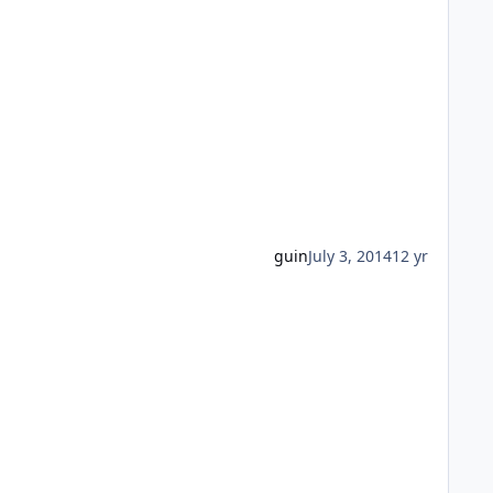
guin
July 3, 2014
12 yr