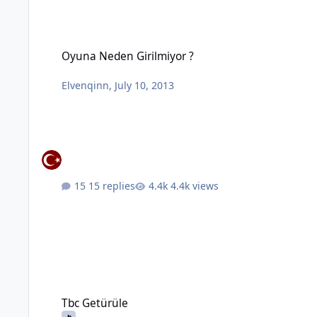
Oyuna Neden Girilmiyor ?
Oyuna Neden Girilmiyor ?
Elvenqinn
,
July 10, 2013
15 replies
4.4k views
Tbc Getürüle
Tbc Getürüle