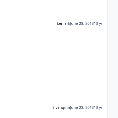
Lemark
June 28, 2013
13 yr
Elvenqinn
June 23, 2013
13 yr