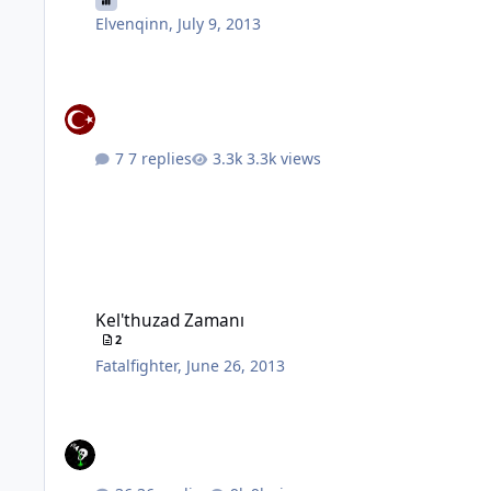
Elvenqinn
,
July 9, 2013
7 replies
3.3k views
Kel'thuzad Zamanı
Kel'thuzad Zamanı
2
Fatalfighter
,
June 26, 2013