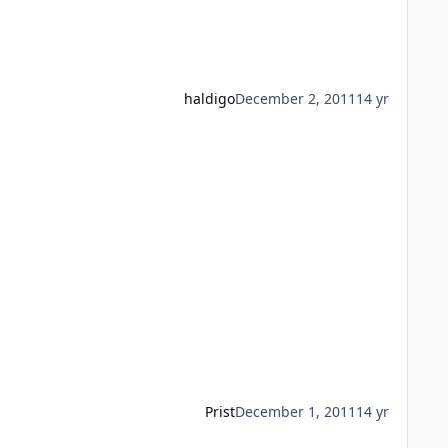
haldigo
December 2, 2011
14 yr
Prist
December 1, 2011
14 yr