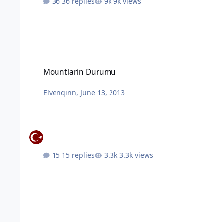
36 replies
9k views
Mountlarin Durumu
Mountlarin Durumu
Elvenqinn
,
June 13, 2013
15 replies
3.3k views
60Lar Klübü