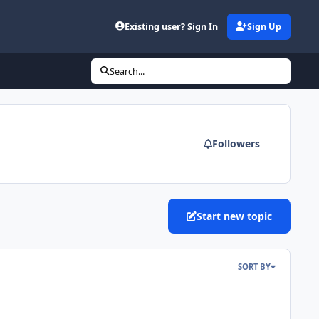
Existing user? Sign In
Sign Up
Search...
Followers
Start new topic
SORT BY