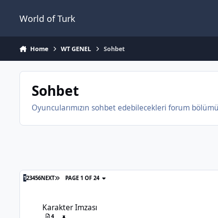
Jump to content
World of Turk
Home
WT GENEL
Sohbet
Sohbet
Oyuncularımızın sohbet edebilecekleri forum bölüm
1
2
3
4
5
6
NEXT
PAGE 1 OF 24
Karakter Imzası
Karakter Imzası
4