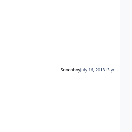
Snoopboy
July 16, 2013
13 yr