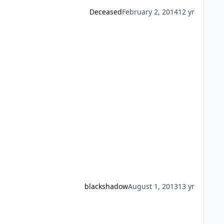
Deceased
February 2, 2014
12 yr
blackshadow
August 1, 2013
13 yr