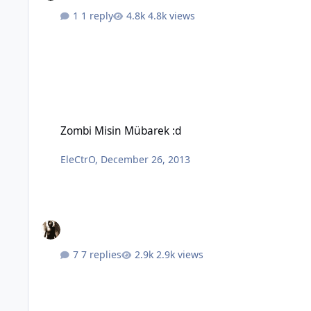
1 reply
4.8k views
Zombi Misin Mübarek :d
Zombi Misin Mübarek :d
EleCtrO
,
December 26, 2013
7 replies
2.9k views