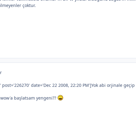
ilmeyenler çoktur.
r
 post='226270' date='Dec 22 2008, 22:20 PM']Yok abi orjinale geç
 wow'a başlatsam yengeni??