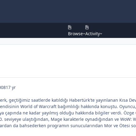
Browse
Activity
008
17 yr
k, geçtiğimiz saatlerde katıldığı Habertürk'te yayınlanan Kısa Dev
e kendisinin World of Warcraft bağımlılığı hakkında konuştu. Oyu
ya çapında ne kadar yayılmış olduğu hakkında bilgiler verdi. Özge 
 seviyeye ulaştığından, Mage karakterle oynadığından ve WoW: Wrat
ardan da bahsederken programın sunucularından Mor ve Ötesi solis