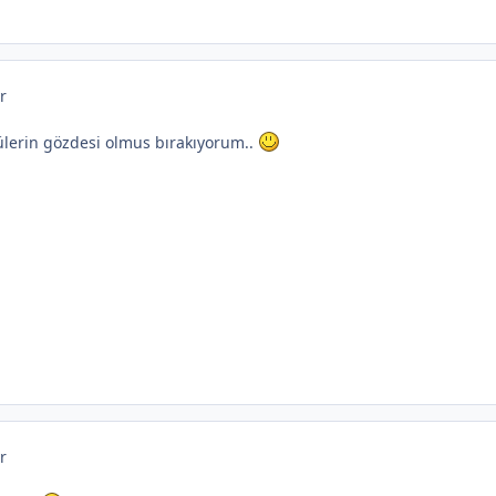
r
lerin gözdesi olmus bırakıyorum..
r