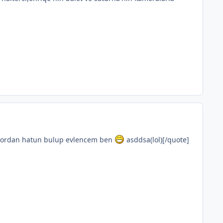
ip ordan hatun bulup evlencem ben
asddsa(lol)[/quote]