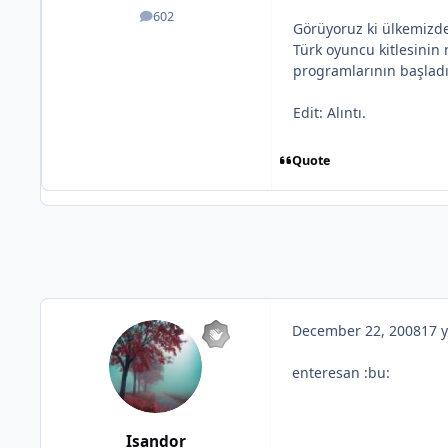
602
posts
Görüyoruz ki ülkemizde
Türk oyuncu kitlesinin
programlarının başlad
Edit: Alıntı.
Quote
December 22, 2008
17 y
enteresan :bu:
Isandor