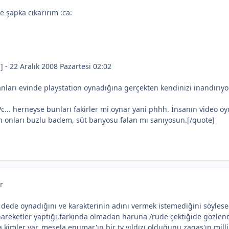
şapka cıkarırım :ca:
 - 22 Aralık 2008 Pazartesi 02:02
anları evinde playstation oynadığına gerçekten kendinizi inandırıyo
 Pc... herneyse bunları fakirler mi oynar yani phhh. İnsanın video 
en onları buzlu badem, süt banyosu falan mı sanıyosun.[/quote]
r
 dede oynadığını ve karakterinin adını vermek istemediğini söyles
hareketler yaptığı,farkında olmadan haruna /rude çektiğide gözlend
 kimler var..mesela enumar'ın bir tv yıldızı olduğunu zagas'ın milli