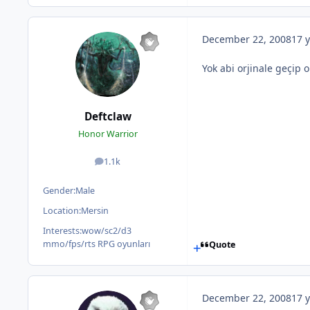
December 22, 2008
17 y
Yok abi orjinale geçi
Deftclaw
Honor Warrior
1.1k
posts
Gender:
Male
Location:
Mersin
Interests:
wow/sc2/d3
mmo/fps/rts RPG oyunları
Quote
December 22, 2008
17 y