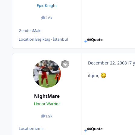
Epic Knight
2.6k
posts
Gender:
Male
Location:
Beşiktaş - İstanbul
Quote
December 22, 2008
17 y
ilginç
NightMare
Honor Warrior
1.9k
posts
Location:
izmir
Quote