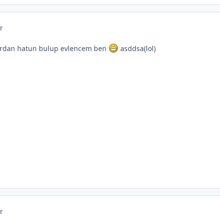
r
p ordan hatun bulup evlencem ben
asddsa(lol)
r