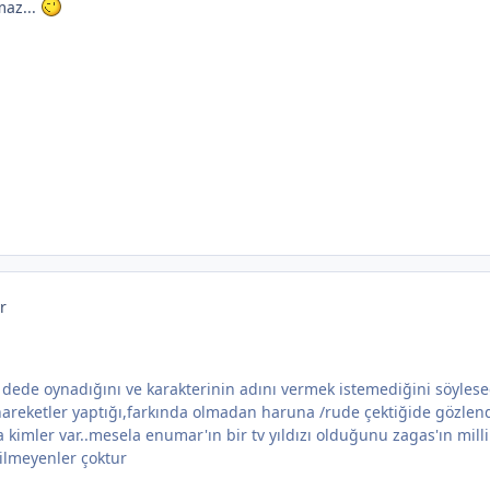
maz...
r
 dede oynadığını ve karakterinin adını vermek istemediğini söyles
hareketler yaptığı,farkında olmadan haruna /rude çektiğide gözlend
 kimler var..mesela enumar'ın bir tv yıldızı olduğunu zagas'ın milli
ilmeyenler çoktur