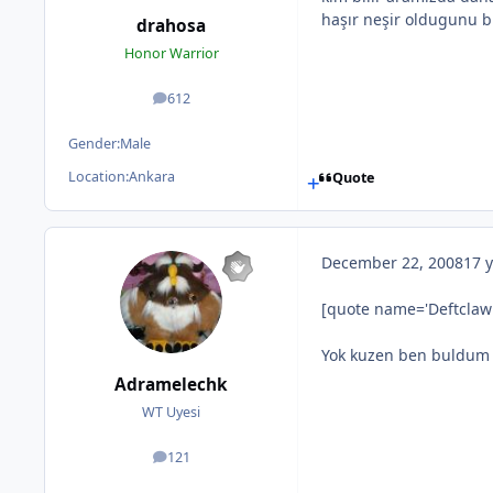
haşır neşir oldugunu b
drahosa
Honor Warrior
612
posts
Gender:
Male
Location:
Ankara
Quote
December 22, 2008
17 y
[quote name='Deftclaw'
Yok kuzen ben buldum
Adramelechk
WT Uyesi
121
posts