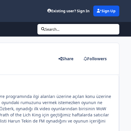
Existing user? Sign In
Sign Up
Search...
Share
Followers
re programında ilgi alanları üzerine açılan konu üzerine
ncu, oyundaki rumuzunu vermek istemezken oyunun ne
Özberk, oynadığı ilk video oyunlarından birisinin WoW
h of the Lich King için geçtiğimiz haftalarda satıcılar
ti Harun Tekin de FM oynadığını ve oyunun içeriğini