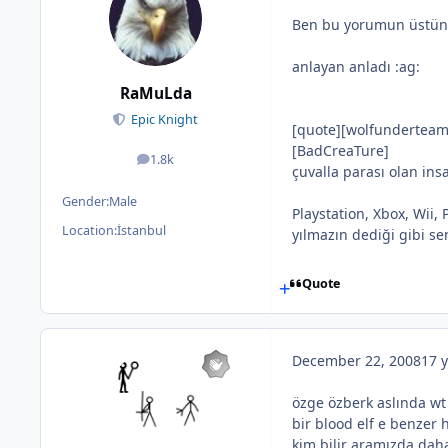
Ben bu yorumun üstüne 
anlayan anladı :ag:
RaMuLda
Epic Knight
[quote][wolfunderteam]
[BadCreaTure]
1.8k
posts
çuvalla parası olan ins
Gender:
Male
Playstation, Xbox, Wii,
Location:
İstanbul
yılmazın dediği gibi s
Quote
December 22, 2008
17 y
özge özberk aslında wt
bir blood elf e benzer 
kim bilir aramızda daha