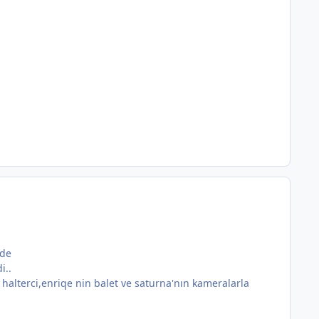
ede
i..
 halterci,enriqe nin balet ve saturna'nın kameralarla