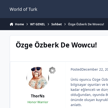
Jump to content
World of Turk
Home
WT GENEL
Sohbet
Özge Özberk De Wowcu!
Özge Özberk De Wowcu!
Posted
December 22, 2
Ünlü oyuncu Özge Özber
bilgisayar oyunları v
kadar eğlenceli ve dün
olduğundan, oyunda 80.
ThorNs
önünde oluşan kuyrukl
Honor Warrior
anlattı.