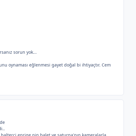
rsanız sorun yok...
oyunu oynaması eğlenmesi gayet doğal bi ihtiyaçtır. Cem
ede
i..
 halterci,enriqe nin balet ve saturna'nın kameralarla