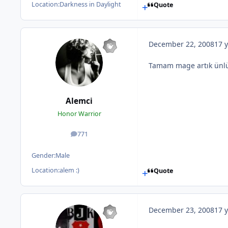
Location:
Darkness in Daylight
Quote
December 22, 2008
17 y
Tamam mage artık ünlü
Alemci
Honor Warrior
771
posts
Gender:
Male
Location:
alem :)
Quote
December 23, 2008
17 y