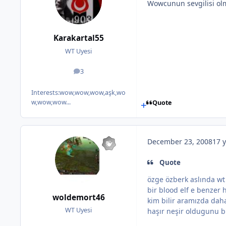
Wowcunun sevgilisi ol
Karakartal55
WT Uyesi
3
posts
Interests:
wow,wow,wow,aşk,wo
w,wow,wow...
Quote
December 23, 2008
17 y
Quote
özge özberk aslında wt
bir blood elf e benzer 
woldemort46
kim bilir aramızda daha
WT Uyesi
haşır neşir oldugunu b