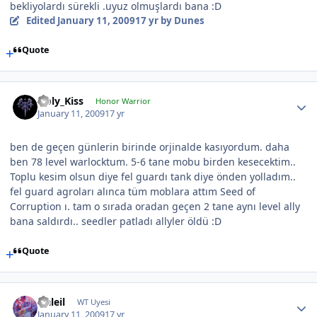
bekliyolardı sürekli .uyuz olmuşlardı bana :D
Edited
January 11, 2009
17 yr
by Dunes
Quote
Holy_Kiss
Honor Warrior
January 11, 2009
17 yr
ben de geçen günlerin birinde orjinalde kasıyordum. daha
ben 78 level warlocktum. 5-6 tane mobu birden kesecektim..
Toplu kesim olsun diye fel guardı tank diye önden yolladım..
fel guard agroları alınca tüm moblara attım Seed of
Corruption ı. tam o sırada oradan geçen 2 tane aynı level ally
bana saldırdı.. seedler patladı allyler öldü :D
Quote
Naleil
WT Uyesi
January 11, 2009
17 yr