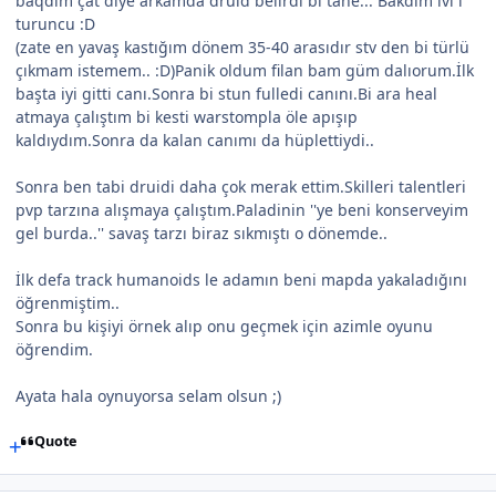
baqdım çat diye arkamda druid belirdi bi tane... Bakdım lvl i
turuncu :D
(zate en yavaş kastığım dönem 35-40 arasıdır stv den bi türlü
çıkmam istemem.. :D)Panik oldum filan bam güm dalıorum.İlk
başta iyi gitti canı.Sonra bi stun fulledi canını.Bi ara heal
atmaya çalıştım bi kesti warstompla öle apışıp
kaldıydım.Sonra da kalan canımı da hüplettiydi..
Sonra ben tabi druidi daha çok merak ettim.Skilleri talentleri
pvp tarzına alışmaya çalıştım.Paladinin ''ye beni konserveyim
gel burda..'' savaş tarzı biraz sıkmıştı o dönemde..
İlk defa track humanoids le adamın beni mapda yakaladığını
öğrenmiştim..
Sonra bu kişiyi örnek alıp onu geçmek için azimle oyunu
öğrendim.
Ayata hala oynuyorsa selam olsun ;)
Quote