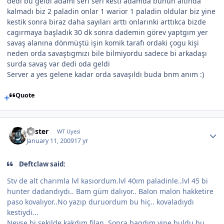
dedi bu geldi adamı seri seri kesti adamda bunun altında
kalmadı biz 2 paladin onlar 1 warior 1 paladin oldular biz yine
kestik sonra biraz daha sayıları arttı onlarınki arttıkca bizde
cagırmaya başladık 30 dk sonra dademin görev yaptgım yer
savaş alanına dönmüştü işin komik tarafı ordaki çogu kişi
neden orda savaştıgmızı bile bilmiyordu sadece bi arkadaşı
surda savaş var dedi oda geldi
Server a yes gelene kadar orda savaşıldı buda bnm anım :)
Quote
Foster
WT Uyesi
January 11, 2009
17 yr
Deftclaw said:
Stv de alt charımla lvl kasıordum.lvl 40ım paladinle..lvl 45 bi
hunter dadandıydı.. Bam güm dalıyor.. Balon malon hakketire
paso kovalıyor..No yazıp duruordum bu hiç.. kovaladıydı
kestiydi...
Neyse bi şekilde kakdım filan..Sonra baqdım yine buldu bu