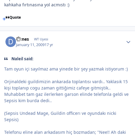
kahkaha fırtınasına yol acmıstı :)
Quote
Dunes
WT Uyesi
January 11, 2009
17 yr
Naleil said:
Tam oyun içi sayılmaz ama yinede bir şey yazmak istiyorum :)
Orjinaldeki guildimizin ankarada toplantısı vardı.. Yaklasık 15
kişi toplanıp cogu zaman gittiğimiz cafeye gitmiştik..
Muhabbet tam gaz ilerlerken garson elinde telefonla geldi ve
Sepsis kim burda dedi..
(Sepsis Undead Mage, Guildin officerı ve oyundakı nicki
Sepsis)
Telefonu eline alan arkadasım hiç bozmadan; "Nee!! Ah daki