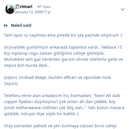
parlmarl
WT Uyesi
January 12, 2009
17 yr
Naleil said:
Tam oyun içi sayılmaz ama yinede bir şey yazmak istiyorum :)
Orjinaldeki guildimizin ankarada toplantısı vardı.. Yaklasık 15
kişi toplanıp cogu zaman gittiğimiz cafeye gitmiştik..
Muhabbet tam gaz ilerlerken garson elinde telefonla geldi ve
Sepsis kim burda dedi..
(Sepsis Undead Mage, Guildin officerı ve oyundakı nicki
Sepsis)
Telefonu eline alan arkadasım hiç bozmadan; "Nee!! Ah daki
copper fiyatları düşmüşmü? Çek onları ah dan çekkkk, koy
şimdi netherweave clothları çak 30g dan.." Tabi bütün masaca
iptaldik, noluyor diye soyle bır baktık :)
Olay sonradan patladı ve yeri bulmaya calısan birisi cafeyi