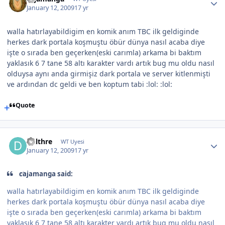
January 12, 2009
17 yr
walla hatırlayabildigim en komik anım TBC ilk geldiginde
herkes dark portala koşmuştu öbür dünya nasıl acaba diye
işte o sırada ben geçerken(eski carımla) arkama bi baktım
yaklasık 6 7 tane 58 altı karakter vardı artık bug mu oldu nasıl
olduysa aynı anda girmişiz dark portala ve server kitlenmişti
ve ardından dc geldi ve ben koptum tabi :lol: :lol:
Quote
Delthre
WT Uyesi
January 12, 2009
17 yr
cajamanga said:
walla hatırlayabildigim en komik anım TBC ilk geldiginde
herkes dark portala koşmuştu öbür dünya nasıl acaba diye
işte o sırada ben geçerken(eski carımla) arkama bi baktım
yaklasık 6 7 tane 58 altı karakter vardı artık bug mu oldu nasıl