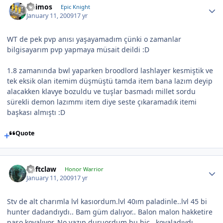
Deimos
Epic Knight
January 11, 2009
17 yr
WT de pek pvp anısı yaşayamadım çünki o zamanlar
bilgisayarım pvp yapmaya müsait deildi :D
1.8 zamanında bwl yaparken broodlord lashlayer kesmiştik ve
tek eksik olan itemim düşmüştü tamda item bana lazım deyip
alacakken klavye bozuldu ve tuşlar basmadı millet sordu
sürekli demon lazımmı item diye seste çıkaramadık itemi
başkası almıştı :D
Quote
Deftclaw
Honor Warrior
January 11, 2009
17 yr
Stv de alt charımla lvl kasıordum.lvl 40ım paladinle..lvl 45 bi
hunter dadandıydı.. Bam güm dalıyor.. Balon malon hakketire
paso kovalıyor..No yazıp duruordum bu hiç.. kovaladıydı