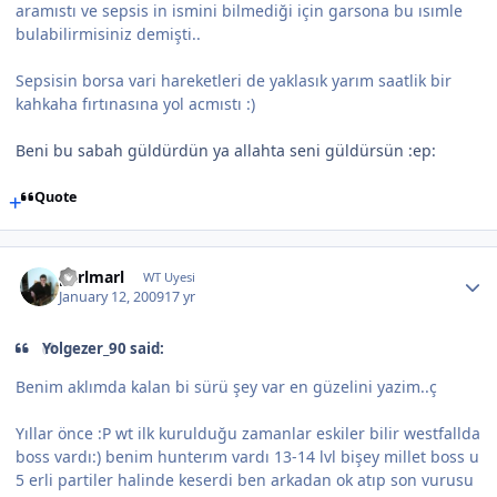
aramıstı ve sepsis in ismini bilmediği için garsona bu ısımle
bulabilirmisiniz demişti..
Sepsisin borsa vari hareketleri de yaklasık yarım saatlik bir
kahkaha fırtınasına yol acmıstı :)
Beni bu sabah güldürdün ya allahta seni güldürsün :ep:
Quote
parlmarl
WT Uyesi
January 12, 2009
17 yr
Yolgezer_90 said:
Benim aklımda kalan bi sürü şey var en güzelini yazim..ç
Yıllar önce :P wt ilk kurulduğu zamanlar eskiler bilir westfallda
boss vardı:) benim hunterım vardı 13-14 lvl bişey millet boss u
5 erli partiler halinde keserdi ben arkadan ok atıp son vurusu