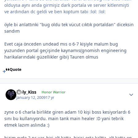
olduysa aynı anda girmişiz dark portala ve server kitlenmişti
ve ardından dc geldi ve ben koptum tabi :lol: :lol:
öyle bi anlattınki "bug oldu tek vücut cıktık portaldan" diceksin
sandım
Evet caja önceden undead mıs o 6-7 kişiyle malum bug
yuzunden portal geçişinde kaynamıs(gnomish engineering
harikalarındaki güzellikler gibi) Tauren olmus
Quote
Holy_Kiss
Honor Warrior
January 12, 2009
17 yr
zyne o 6 charla birlikte giren adam 10 kişi boss kesiyorlardı 6
sını bu kullanıyordu. main tank main healer :D yani tebrik
etmek lazım aslında :)
bizim evde 2 pc var. biri alt katta. birisi orta kaltta. alt katta en