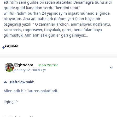
ettirdim seni guilde birazdan alacaklar. Benamagra bunu aldı
guilde guild kanaldan sordu:"kendini tanıt"
willfull:"adım burhan 24 yaşındayım inşaat mühendisliğinde
okuyorum. Ana adı baba adı doğum yeri falan böyle bir
özgeçmişi yazdı " O zamanlar archon, anımallover, nosferatu,
ramcoreis, ragereaver, tonyukuk, garet, bena falan baya
gülmüştük. Ahh ahh eski günler geri gelmiyor....
Quote
NightMare
Honor Warrior
January 12, 2009
17 yr
Deftclaw said:
Allen adlı bir Tauren paladindi.
ilginç :P