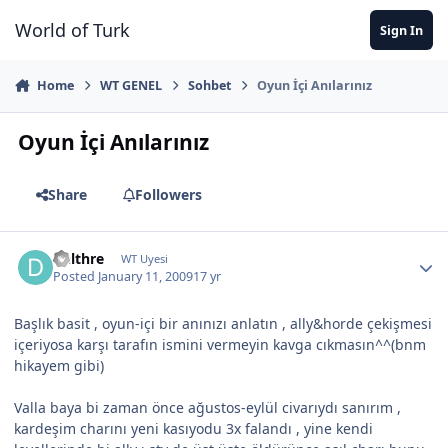
Jump to content
World of Turk
Sign In
Home
WT GENEL
Sohbet
Oyun İçi Anılarınız
Oyun İçi Anılarınız
Share
Followers
Delthre
WT Uyesi
Posted
January 11, 2009
17 yr
Başlık basit , oyun-içi bir anınızı anlatın , ally&horde çekişmesi
içeriyosa karşı tarafın ismini vermeyin kavga cıkmasın^^(bnm
hikayem gibi)
Valla baya bi zaman önce ağustos-eylül civarıydı sanırım ,
kardeşim charını yeni kasıyodu 3x falandı , yine kendi