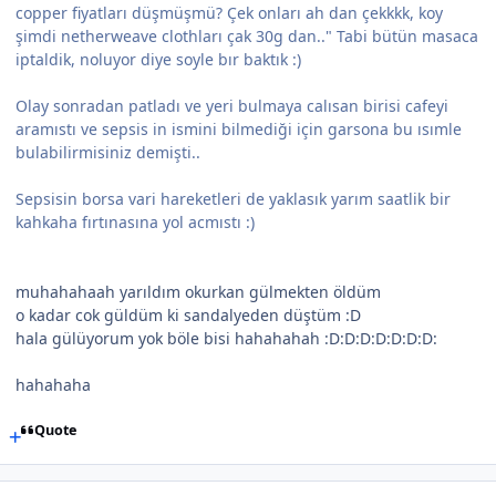
copper fiyatları düşmüşmü? Çek onları ah dan çekkkk, koy
şimdi netherweave clothları çak 30g dan.." Tabi bütün masaca
iptaldik, noluyor diye soyle bır baktık :)
Olay sonradan patladı ve yeri bulmaya calısan birisi cafeyi
aramıstı ve sepsis in ismini bilmediği için garsona bu ısımle
bulabilirmisiniz demişti..
Sepsisin borsa vari hareketleri de yaklasık yarım saatlik bir
kahkaha fırtınasına yol acmıstı :)
muhahahaah yarıldım okurkan gülmekten öldüm
o kadar cok güldüm ki sandalyeden düştüm :D
hala gülüyorum yok böle bisi hahahahah :D:D:D:D:D:D:D:
hahahaha
Quote