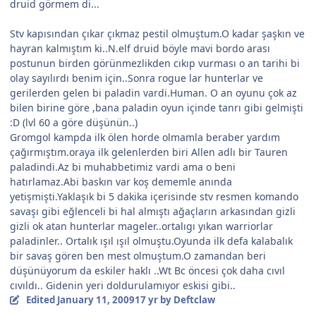
druid görmem di...
Stv kapısından çıkar çıkmaz pestil olmuştum.O kadar şaşkın ve
hayran kalmıştım ki..N.elf druid böyle mavi bordo arası
postunun birden görünmezlikden cıkıp vurması o an tarihi bi
olay sayılırdı benim için..Sonra rogue lar hunterlar ve
gerilerden gelen bi paladin vardi.Human. O an oyunu çok az
bilen birine göre ,bana paladin oyun içinde tanrı gibi gelmişti
:D (lvl 60 a göre düşünün..)
Gromgol kampda ilk ölen horde olmamla beraber yardım
çağırmıştım.oraya ilk gelenlerden biri Allen adlı bir Tauren
paladindi.Az bi muhabbetimiz vardi ama o beni
hatırlamaz.Abi baskın var koş dememle anında
yetişmişti.Yaklaşık bi 5 dakika içerisinde stv resmen komando
savaşı gibi eğlenceli bi hal almıştı ağaçların arkasından gizli
gizli ok atan hunterlar mageler..ortalıgı yıkan warriorlar
paladinler.. Ortalık ışıl ışıl olmuştu.Oyunda ilk defa kalabalık
bir savaş gören ben mest olmuştum.O zamandan beri
düşünüyorum da eskiler haklı ..Wt Bc öncesi çok daha cıvıl
cıvıldı.. Gidenin yeri doldurulamıyor eskisi gibi..
Edited
January 11, 2009
17 yr
by Deftclaw