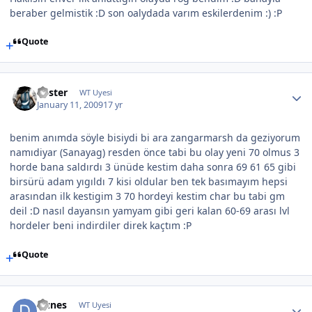
beraber gelmistik :D son oalydada varım eskilerdenim :) :P
Quote
Foster
WT Uyesi
January 11, 2009
17 yr
benim anımda söyle bisiydi bi ara zangarmarsh da geziyorum
namıdiyar (Sanayag) resden önce tabi bu olay yeni 70 olmus 3
horde bana saldırdı 3 ünüde kestim daha sonra 69 61 65 gibi
birsürü adam yıgıldı 7 kisi oldular ben tek basımayım hepsi
arasından ilk kestigim 3 70 hordeyi kestim char bu tabi gm
deil :D nasıl dayansın yamyam gibi geri kalan 60-69 arası lvl
hordeler beni indirdiler direk kaçtım :P
Quote
Dunes
WT Uyesi