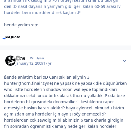
arasından ilk kestigim 3 70 hordeyi kestim char bu tabi gm
deil :D nasıl dayansın yamyam gibi geri kalan 60-69 arası lvl
hordeler beni indirdiler direk kaçtım :P
bende yedim :ep:
Quote
Zyne
WT Uyesi
January 12, 2009
17 yr
ßende anlatim bari xD Canı sıkılan allynin 3
hunterı(thorn,finair,zyne) ne yapsak ne yapsak die düşünürken
who listte hordelerin shadowmoon walleyde toplandıkları
dikkatimizi cekdi öncü birlik olarak thornu yolladık :P oda bize
hordelerin bt girişindeki doomwalker'ı kestiklerini rapor
etmesiyle baskın kararı aldık :P baya eylenceli olmusdu bizim
açımızdan ama hordeler için aynısı söylenemezdi :P
hordelerden cok sewdigim bi abimizin 6 tane charla girdigini
fln sonradan ögrenmiştik ama yinede geri kalan hordeleri