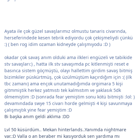
Ayata ile çok güzel savaşlarımız olmustu tanaris civarında,
herseferindede kesen tebrik ediyordu çok çekişmeliydi çünkü
:) ( ben rog idim ozaman kidneyde çalışmıyodu :D )
okadar çok savaş anım olduki ama ilkleri engüzeli ve tabikide
stv savaşları:) , hatta ilk stv savaşımda pc kitlenmişti reset e
basınca sistem göçmüştü, olayı hallettim girdim savaş bitmiş
bizimkiler püskürtmüş, çok üzülmüştüm kaçırdığım için :( (ilk
tbc zamanı) ama ençok unutamadığımda orgimara 5 kişi
gitmmiştik herkez yatmıstı tek kalmıstım ve yaklasık 5dk
ölmemiştim :D (sonrada fear yemiştim sonu kötü bitmişti :lol: )
devamındada swye 15 civarı horde gelmişti 4 kişi savunmaya
çalışmıştık yine fear yemiştim :D
Bi başka anım geldi aklıma :DD
Lvl 50 küsürdüm.. Mekan hinterlands..Yanımda nightmare
var.:D Valla o an beraber mi kasıyorduk sen yardıma mı