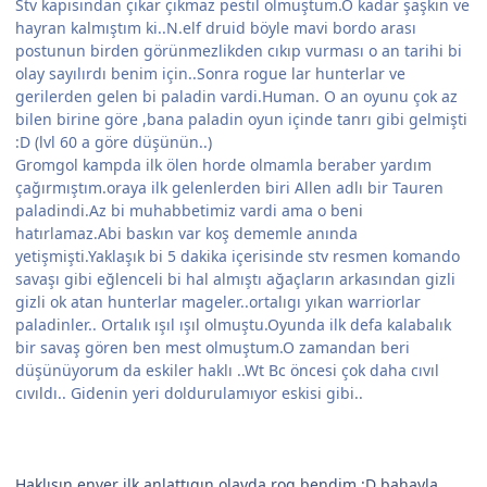
Stv kapısından çıkar çıkmaz pestil olmuştum.O kadar şaşkın ve
hayran kalmıştım ki..N.elf druid böyle mavi bordo arası
postunun birden görünmezlikden cıkıp vurması o an tarihi bi
olay sayılırdı benim için..Sonra rogue lar hunterlar ve
gerilerden gelen bi paladin vardi.Human. O an oyunu çok az
bilen birine göre ,bana paladin oyun içinde tanrı gibi gelmişti
:D (lvl 60 a göre düşünün..)
Gromgol kampda ilk ölen horde olmamla beraber yardım
çağırmıştım.oraya ilk gelenlerden biri Allen adlı bir Tauren
paladindi.Az bi muhabbetimiz vardi ama o beni
hatırlamaz.Abi baskın var koş dememle anında
yetişmişti.Yaklaşık bi 5 dakika içerisinde stv resmen komando
savaşı gibi eğlenceli bi hal almıştı ağaçların arkasından gizli
gizli ok atan hunterlar mageler..ortalıgı yıkan warriorlar
paladinler.. Ortalık ışıl ışıl olmuştu.Oyunda ilk defa kalabalık
bir savaş gören ben mest olmuştum.O zamandan beri
düşünüyorum da eskiler haklı ..Wt Bc öncesi çok daha cıvıl
cıvıldı.. Gidenin yeri doldurulamıyor eskisi gibi..
Haklısın enver ilk anlattıgın olayda rog bendim :D bahayla