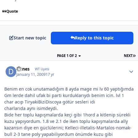
Quote
Start new topic
Reply to this topic
PAGE 1 OF 2
NEXT
Dunes
WT Uyesi
January 11, 2009
17 yr
Benim en cok unutamadığım 8 ayda mage mi lv 60 yaptığımda
Gm lerde dahil ufak bi parti kurduklarıydı benim icin. lvl 1
char acıp TiryakiBiziDiscoya götür sesleri idi
charlarıda aynı isimdeydi.
Bide her toplu kapışmalarda keçi gibi 1hord a kitlenip sürekli
kuzu yapıyordum. 1.8 ve 2.1 de iken toplu kapışmalarda ally
kazansın diye en güclülerini; Kelleci-illetalis-Martalos-nomak-
bull 2-3 tane poly yapabiliyordum önümde kuzu gibi