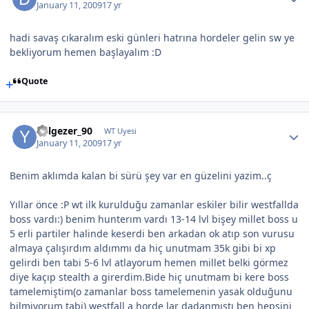
January 11, 2009
17 yr
hadi savaş cıkaralım eski günleri hatrına hordeler gelin sw ye
bekliyorum hemen başlayalım :D
Quote
Yolgezer_90
WT Uyesi
January 11, 2009
17 yr
Benim aklımda kalan bi sürü şey var en güzelini yazim..ç
Yıllar önce :P wt ilk kurulduğu zamanlar eskiler bilir westfallda
boss vardı:) benim hunterım vardı 13-14 lvl bişey millet boss u
5 erli partiler halinde keserdi ben arkadan ok atıp son vurusu
almaya çalışırdım aldımmı da hiç unutmam 35k gibi bi xp
gelirdi ben tabi 5-6 lvl atlayorum hemen millet belki görmez
diye kaçıp stealth a girerdim.Bide hiç unutmam bi kere boss
tamelemiştim(o zamanlar boss tamelemenin yasak olduğunu
bilmiyorum tabi) westfall a horde lar dadanmıstı ben hepsini