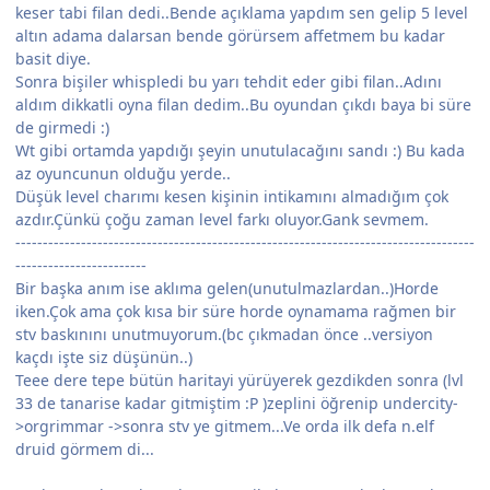
keser tabi filan dedi..Bende açıklama yapdım sen gelip 5 level
altın adama dalarsan bende görürsem affetmem bu kadar
basit diye.
Sonra bişiler whispledi bu yarı tehdit eder gibi filan..Adını
aldım dikkatli oyna filan dedim..Bu oyundan çıkdı baya bi süre
de girmedi :)
Wt gibi ortamda yapdığı şeyin unutulacağını sandı :) Bu kada
az oyuncunun olduğu yerde..
Düşük level charımı kesen kişinin intikamını almadığım çok
azdır.Çünkü çoğu zaman level farkı oluyor.Gank sevmem.
------------------------------------------------------------------------------------
------------------------
Bir başka anım ise aklıma gelen(unutulmazlardan..)Horde
iken.Çok ama çok kısa bir süre horde oynamama rağmen bir
stv baskınını unutmuyorum.(bc çıkmadan önce ..versiyon
kaçdı işte siz düşünün..)
Teee dere tepe bütün haritayi yürüyerek gezdikden sonra (lvl
33 de tanarise kadar gitmiştim :P )zeplini öğrenip undercity-
>orgrimmar ->sonra stv ye gitmem...Ve orda ilk defa n.elf
druid görmem di...