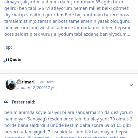
almaya çalışırdım aldımmı da hiç unutmam 35k gibi bi xp
gelirdi ben tabi 5-6 lvl atlayorum hemen millet belki görmez
diye kaçıp stealth a girerdim.Bide hiç unutmam bi kere boss
tamelemiştim(o zamanlar boss tamelemenin yasak olduğunu
bilmiyorum tabi) westfall a horde lar dadanmıstı ben hepsini
boss saldırtıp tek vuruş alıyodum tabi azdaha ban yiyodum...
:ep:
Quote
parlmarl
WT Uyesi
January 12, 2009
17 yr
Foster said:
benim anımda söyle bisiydi bi ara zangarmarsh da geziyorum
namıdiyar (Sanayag) resden önce tabi bu olay yeni 70 olmus 3
horde bana saldırdı 3 ünüde kestim daha sonra 69 61 65 gibi
birsürü adam yıgıldı 7 kisi oldular ben tek basımayım hepsi