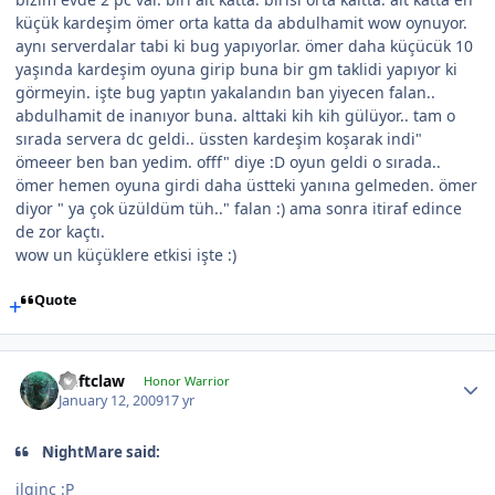
küçük kardeşim ömer orta katta da abdulhamit wow oynuyor.
aynı serverdalar tabi ki bug yapıyorlar. ömer daha küçücük 10
yaşında kardeşim oyuna girip buna bir gm taklidi yapıyor ki
görmeyin. işte bug yaptın yakalandın ban yiyecen falan..
abdulhamit de inanıyor buna. alttaki kih kih gülüyor.. tam o
sırada servera dc geldi.. üssten kardeşim koşarak indi"
ömeeer ben ban yedim. offf" diye :D oyun geldi o sırada..
ömer hemen oyuna girdi daha üstteki yanına gelmeden. ömer
diyor " ya çok üzüldüm tüh.." falan :) ama sonra itiraf edince
de zor kaçtı.
wow un küçüklere etkisi işte :)
Quote
Deftclaw
Honor Warrior
January 12, 2009
17 yr
NightMare said:
ilginç :P