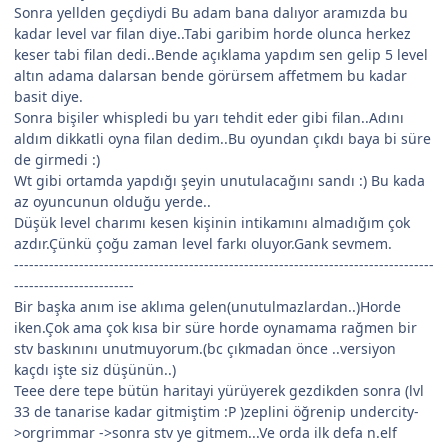
Sonra yellden geçdiydi Bu adam bana dalıyor aramızda bu
kadar level var filan diye..Tabi garibim horde olunca herkez
keser tabi filan dedi..Bende açıklama yapdım sen gelip 5 level
altın adama dalarsan bende görürsem affetmem bu kadar
basit diye.
Sonra bişiler whispledi bu yarı tehdit eder gibi filan..Adını
aldım dikkatli oyna filan dedim..Bu oyundan çıkdı baya bi süre
de girmedi :)
Wt gibi ortamda yapdığı şeyin unutulacağını sandı :) Bu kada
az oyuncunun olduğu yerde..
Düşük level charımı kesen kişinin intikamını almadığım çok
azdır.Çünkü çoğu zaman level farkı oluyor.Gank sevmem.
------------------------------------------------------------------------------------
------------------------
Bir başka anım ise aklıma gelen(unutulmazlardan..)Horde
iken.Çok ama çok kısa bir süre horde oynamama rağmen bir
stv baskınını unutmuyorum.(bc çıkmadan önce ..versiyon
kaçdı işte siz düşünün..)
Teee dere tepe bütün haritayi yürüyerek gezdikden sonra (lvl
33 de tanarise kadar gitmiştim :P )zeplini öğrenip undercity-
>orgrimmar ->sonra stv ye gitmem...Ve orda ilk defa n.elf