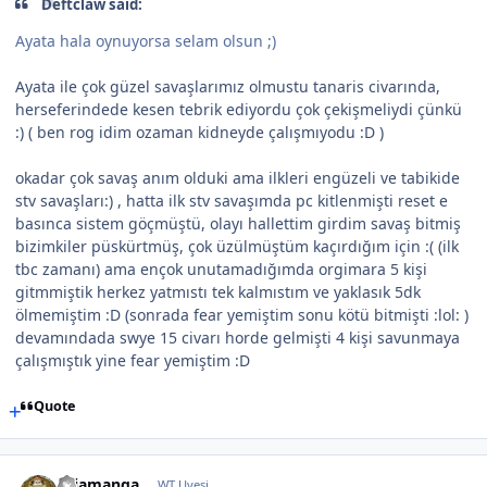
Deftclaw said:
Ayata hala oynuyorsa selam olsun ;)
Ayata ile çok güzel savaşlarımız olmustu tanaris civarında,
herseferindede kesen tebrik ediyordu çok çekişmeliydi çünkü
:) ( ben rog idim ozaman kidneyde çalışmıyodu :D )
okadar çok savaş anım olduki ama ilkleri engüzeli ve tabikide
stv savaşları:) , hatta ilk stv savaşımda pc kitlenmişti reset e
basınca sistem göçmüştü, olayı hallettim girdim savaş bitmiş
bizimkiler püskürtmüş, çok üzülmüştüm kaçırdığım için :( (ilk
tbc zamanı) ama ençok unutamadığımda orgimara 5 kişi
gitmmiştik herkez yatmıstı tek kalmıstım ve yaklasık 5dk
ölmemiştim :D (sonrada fear yemiştim sonu kötü bitmişti :lol: )
devamındada swye 15 civarı horde gelmişti 4 kişi savunmaya
çalışmıştık yine fear yemiştim :D
Quote
cajamanga
WT Uyesi