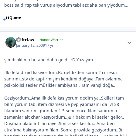
boss saldırtıp tek vuruş alıyodum tabi azdaha ban yiyodum...
Quote
Deftclaw
Honor Warrior
January 12, 2009
17 yr
şimdi aklıma bi tane daha geldi..:D Yazayım..
İlk defa druid kasıyordum.Bc geldikden sonra 2 ci resdi
sanırım..stv de kaptırmışım kendimi doğaya..Tam avlanma
psikolojisi sesler müzikler ambiyans.. Tam vahşi doğa..
Geziyordum..Ama ilk defa kasıyorum dedim ya..Skilleri tam
bilmiyorum tabi item dizmesi ve pvp yapmasını da lvl 38
filandım sanırım..(bundan 1.5 sene önce filan sanırım o
zamanlar alt char kasıyordum..)Bir bakdım bi sesler gelior..
Düşman olabilir filan diye..Sonra ses kesildi.. Ama ben
etrafıma bakınıyorum filan..Sonra prowlda geziyordum..Bi