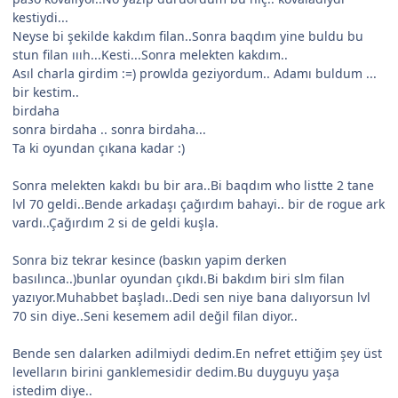
kestiydi...
Neyse bi şekilde kakdım filan..Sonra baqdım yine buldu bu
stun filan ıııh...Kesti...Sonra melekten kakdım..
Asıl charla girdim :=) prowlda geziyordum.. Adamı buldum ...
bir kestim..
birdaha
sonra birdaha .. sonra birdaha...
Ta ki oyundan çıkana kadar :)
Sonra melekten kakdı bu bir ara..Bi baqdım who listte 2 tane
lvl 70 geldi..Bende arkadaşı çağırdım bahayi.. bir de rogue ark
vardı..Çağırdım 2 si de geldi kuşla.
Sonra biz tekrar kesince (baskın yapim derken
basılınca..)bunlar oyundan çıkdı.Bi bakdım biri slm filan
yazıyor.Muhabbet başladı..Dedi sen niye bana dalıyorsun lvl
70 sin diye..Seni kesemem adil değil filan diyor..
Bende sen dalarken adilmiydi dedim.En nefret ettiğim şey üst
levelların birini ganklemesidir dedim.Bu duyguyu yaşa
istedim diye..