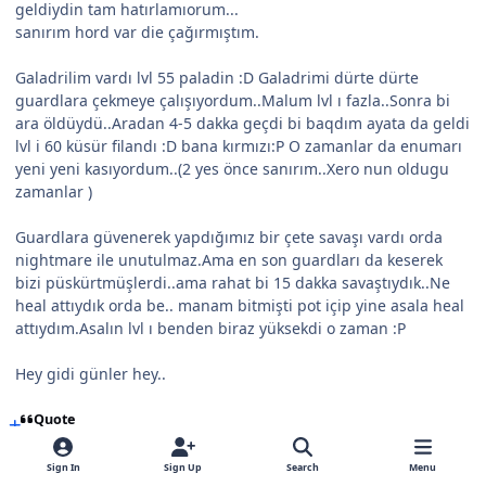
geldiydin tam hatırlamıorum...
sanırım hord var die çağırmıştım.
Galadrilim vardı lvl 55 paladin :D Galadrimi dürte dürte
guardlara çekmeye çalışıyordum..Malum lvl ı fazla..Sonra bi
ara öldüydü..Aradan 4-5 dakka geçdi bi baqdım ayata da geldi
lvl i 60 küsür filandı :D bana kırmızı:P O zamanlar da enumarı
yeni yeni kasıyordum..(2 yes önce sanırım..Xero nun oldugu
zamanlar )
Guardlara güvenerek yapdığımız bir çete savaşı vardı orda
nightmare ile unutulmaz.Ama en son guardları da keserek
bizi püskürtmüşlerdi..ama rahat bi 15 dakka savaştıydık..Ne
heal attıydık orda be.. manam bitmişti pot içip yine asala heal
attıydım.Asalın lvl ı benden biraz yüksekdi o zaman :P
Hey gidi günler hey..
Quote
Sign In
Sign Up
Search
Menu