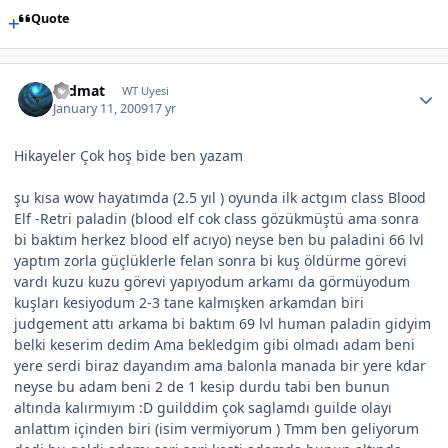
Quote
sadmat
WT Uyesi
January 11, 2009
17 yr
Hikayeler Çok hoş bide ben yazam
şu kısa wow hayatımda (2.5 yıl ) oyunda ilk actgım class Blood
Elf -Retri paladin (blood elf cok class gözükmüştü ama sonra
bi baktım herkez blood elf acıyo) neyse ben bu paladini 66 lvl
yaptım zorla güçlüklerle felan sonra bi kuş öldürme görevi
vardı kuzu kuzu görevi yapıyodum arkamı da görmüyodum
kuşları kesiyodum 2-3 tane kalmışken arkamdan biri
judgement attı arkama bi baktım 69 lvl human paladin gidyim
belki keserim dedim Ama bekledgim gibi olmadı adam beni
yere serdi biraz dayandım ama balonla manada bir yere kdar
neyse bu adam beni 2 de 1 kesip durdu tabi ben bunun
altında kalırmıyım :D guilddim çok saglamdı guilde olayı
anlattım içinden biri (isim vermiyorum ) Tmm ben geliyorum