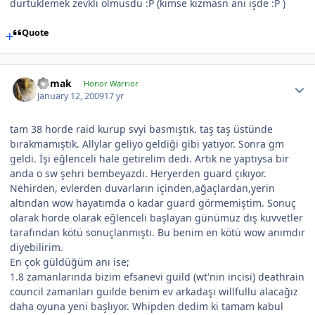
dürtüklemek zevkli olmusdu :P (kimse kızmasn anı işde :P )
Quote
nomak
Honor Warrior
January 12, 2009
17 yr
tam 38 horde raid kurup svyi basmıştık. taş taş üstünde
bırakmamıştık. Allylar geliyo geldiği gibi yatıyor. Sonra gm
geldi. İşi eğlenceli hale getirelim dedi. Artık ne yaptıysa bir
anda o sw şehri bembeyazdı. Heryerden guard çıkıyor.
Nehirden, evlerden duvarların içinden,ağaçlardan,yerin
altından wow hayatımda o kadar guard görmemiştim. Sonuç
olarak horde olarak eğlenceli başlayan günümüz dış kuvvetler
tarafından kötü sonuçlanmıştı. Bu benim en kötü wow anımdır
diyebilirim.
En çok güldüğüm anı ise;
1.8 zamanlarında bizim efsanevi guild (wt'nin incisi) deathrain
council zamanları guilde benim ev arkadaşı willfullu alacağız
daha oyuna yeni başlıyor. Whipden dedim ki tamam kabul