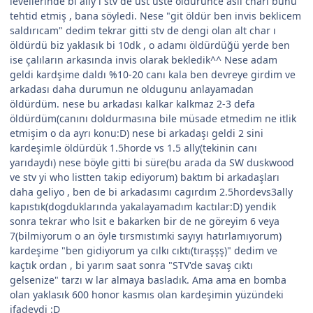
levellerinde bi ally ı stv de üst üste öldürünce asıl charı bunu
tehtid etmiş , bana söyledi. Nese "git öldür ben invis beklicem
saldırıcam" dedim tekrar gitti stv de dengi olan alt char ı
öldürdü biz yaklasık bi 10dk , o adamı öldürdüğü yerde ben
ise çalıların arkasında invis olarak bekledik^^ Nese adam
geldi kardşime daldı %10-20 canı kala ben devreye girdim ve
arkadası daha durumun ne oldugunu anlayamadan
öldürdüm. nese bu arkadası kalkar kalkmaz 2-3 defa
öldürdüm(canını doldurmasına bile müsade etmedim ne itlik
etmişim o da ayrı konu:D) nese bi arkadaşı geldi 2 sini
kardeşimle öldürdük 1.5horde vs 1.5 ally(tekinin canı
yarıdaydı) nese böyle gitti bi süre(bu arada da SW duskwood
ve stv yi who listten takip ediyorum) baktım bi arkadaşları
daha geliyo , ben de bi arkadasımı cagırdım 2.5hordevs3ally
kapıstık(dogduklarında yakalayamadım kactılar:D) yendik
sonra tekrar who lsit e bakarken bir de ne göreyim 6 veya
7(bilmiyorum o an öyle tırsmıstımki sayıyı hatırlamıyorum)
kardeşime "ben gidiyorum ya cılkı cıktı(tıraşşş)" dedim ve
kaçtık ordan , bi yarım saat sonra "STV'de savaş cıktı
gelsenize" tarzı w lar almaya basladık. Ama ama en bomba
olan yaklasık 600 honor kasmıs olan kardeşimin yüzündeki
ifadeydi :D