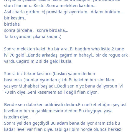
stun filan ıııh...Kesti...Sonra melekten kakdım..
Asıl charla girdim :=) prowlda geziyordum.. Adamı buldum ...
bir kestim..
birdaha
sonra birdaha .. sonra birdaha...
Ta ki oyundan çıkana kadar :)
Sonra melekten kakdı bu bir ara..Bi baqdım who listte 2 tane
lvl 70 geldi..Bende arkadaşı çağırdım bahayi.. bir de rogue ark
vardı..Çağırdım 2 si de geldi kuşla.
Sonra biz tekrar kesince (baskın yapim derken
basılınca..)bunlar oyundan çıkdı.Bi bakdım biri slm filan
yazıyor.Muhabbet başladı..Dedi sen niye bana dalıyorsun lvl
70 sin diye..Seni kesemem adil değil filan diyor..
Bende sen dalarken adilmiydi dedim.En nefret ettiğim şey üst
levelların birini ganklemesidir dedim.Bu duyguyu yaşa
istedim diye..
Sonra yellden geçdiydi Bu adam bana dalıyor aramızda bu
kadar level var filan diye..Tabi garibim horde olunca herkez