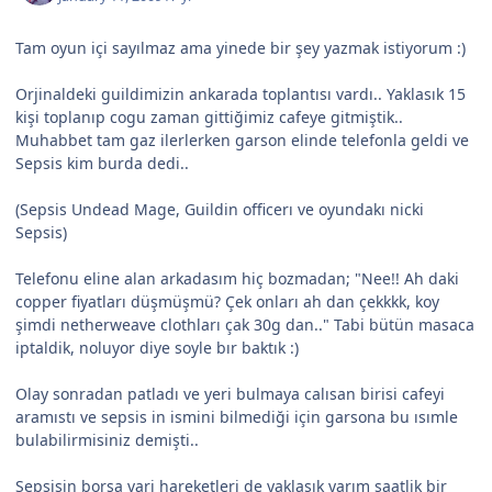
Tam oyun içi sayılmaz ama yinede bir şey yazmak istiyorum :)
Orjinaldeki guildimizin ankarada toplantısı vardı.. Yaklasık 15
kişi toplanıp cogu zaman gittiğimiz cafeye gitmiştik..
Muhabbet tam gaz ilerlerken garson elinde telefonla geldi ve
Sepsis kim burda dedi..
(Sepsis Undead Mage, Guildin officerı ve oyundakı nicki
Sepsis)
Telefonu eline alan arkadasım hiç bozmadan; "Nee!! Ah daki
copper fiyatları düşmüşmü? Çek onları ah dan çekkkk, koy
şimdi netherweave clothları çak 30g dan.." Tabi bütün masaca
iptaldik, noluyor diye soyle bır baktık :)
Olay sonradan patladı ve yeri bulmaya calısan birisi cafeyi
aramıstı ve sepsis in ismini bilmediği için garsona bu ısımle
bulabilirmisiniz demişti..
Sepsisin borsa vari hareketleri de yaklasık yarım saatlik bir