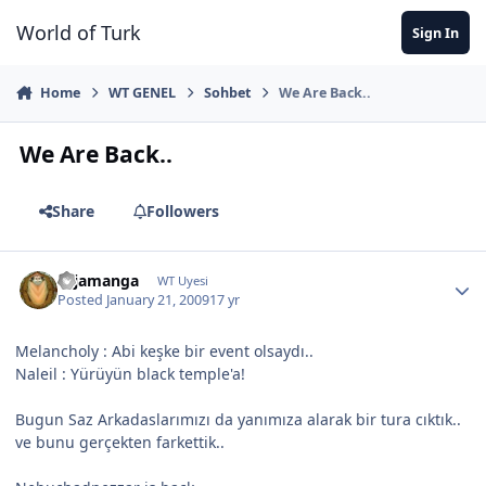
Jump to content
World of Turk
Sign In
Home
WT GENEL
Sohbet
We Are Back..
We Are Back..
Share
Followers
cajamanga
WT Uyesi
Posted
January 21, 2009
17 yr
Melancholy : Abi keşke bir event olsaydı..
Naleil : Yürüyün black temple'a!
Bugun Saz Arkadaslarımızı da yanımıza alarak bir tura cıktık..
ve bunu gerçekten farkettik..