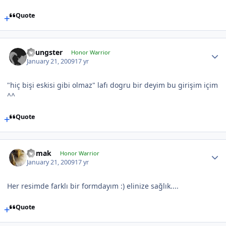
Quote
Youngster
Honor Warrior
January 21, 2009
17 yr
"hiç bişi eskisi gibi olmaz" lafı dogru bir deyim bu girişim içim
^^
Quote
nomak
Honor Warrior
January 21, 2009
17 yr
Her resimde farklı bir formdayım :) elinize sağlık....
Quote