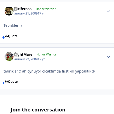
Lucifer666
Honor Warrior
January 21, 2009
17 yr
Tebrikler :)
Quote
NightMare
Honor Warrior
January 22, 2009
17 yr
tebrikler :) ah oynuyor olcaktımda first kill yapcaktık :P
Quote
Join the conversation