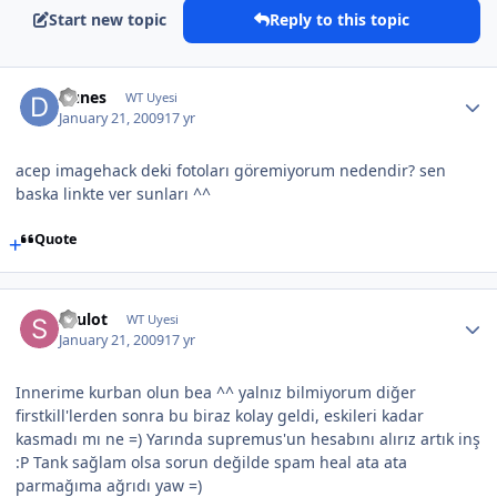
Start new topic
Reply to this topic
Dunes
WT Uyesi
January 21, 2009
17 yr
acep imagehack deki fotoları göremiyorum nedendir? sen
baska linkte ver sunları ^^
Quote
Saulot
WT Uyesi
January 21, 2009
17 yr
Innerime kurban olun bea ^^ yalnız bilmiyorum diğer
firstkill'lerden sonra bu biraz kolay geldi, eskileri kadar
kasmadı mı ne =) Yarında supremus'un hesabını alırız artık inş
:P Tank sağlam olsa sorun değilde spam heal ata ata
parmağıma ağrıdı yaw =)