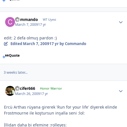
Commando
WT Uyesi
March 7, 2009
17 yr
edit: 2 defa olmuş pardon :)
Edited
March 7, 2009
17 yr
by Commando
Quote
3 weeks later...
Lucifer666
Honor Warrior
March 26, 2009
17 yr
Ercü Arthas rüyana girerek 'Run for your life' diyerek elinde
Frostmourne ile koştursun inşalla seni :lol:
İllidan daha bi efemine :rolleyes: