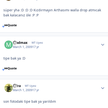
süper yha :D :D :D Kızdırmayın Arthasımı walla drop atmıcak
bak kalacanız öle :P :P
Quote
madmax
WT Uyesi
March 1, 2009
17 yr
tipe bak ya :D
Quote
isilra
WT Uyesi
March 1, 2009
17 yr
son fotodaki tipe bak ya yarıldım