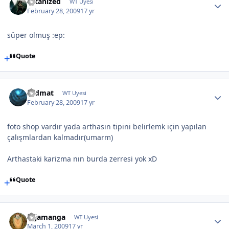
satanized
WT Uyesi
February 28, 2009
17 yr
süper olmuş :ep:
Quote
sadmat
WT Uyesi
February 28, 2009
17 yr
foto shop vardır yada arthasın tipini belirlemk için yapılan
çalışmlardan kalmadır(umarm)
Arthastaki karizma nın burda zerresi yok xD
Quote
cajamanga
WT Uyesi
March 1, 2009
17 yr