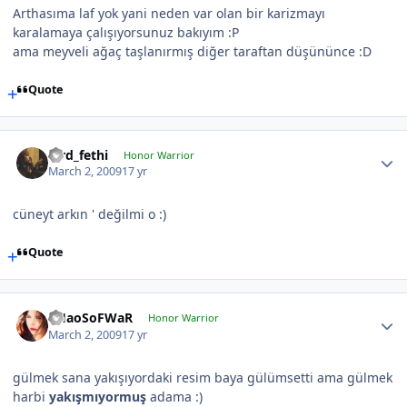
Arthasıma laf yok yani neden var olan bir karizmayı
karalamaya çalışıyorsunuz bakıyım :P
ama meyveli ağaç taşlanırmış diğer taraftan düşününce :D
Quote
lord_fethi
Honor Warrior
March 2, 2009
17 yr
cüneyt arkın ' değilmi o :)
Quote
CHaoSoFWaR
Honor Warrior
March 2, 2009
17 yr
gülmek sana yakışıyordaki resim baya gülümsetti ama gülmek
harbi
yakışmıyormuş
adama :)