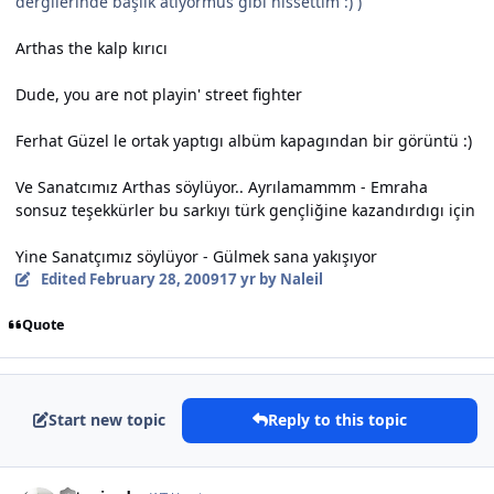
dergilerinde başlık atıyormus gibi hissettim :) )
Arthas the kalp kırıcı
Dude, you are not playin' street fighter
Ferhat Güzel le ortak yaptıgı albüm kapagından bir görüntü :)
Ve Sanatcımız Arthas söylüyor.. Ayrılamammm - Emraha
sonsuz teşekkürler bu sarkıyı türk gençliğine kazandırdıgı için
Yine Sanatçımız söylüyor - Gülmek sana yakışıyor
Edited
February 28, 2009
17 yr
by Naleil
Quote
Start new topic
Reply to this topic