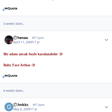
Quote
3 weeks later...
Athenaa
WT Uyesi
April 11, 2009
17 yr
Bir adam ancak boyle karalanabılır :D
Baby Face Arthas :D
Quote
4 weeks later...
gkhnkkc
WT Uyesi
May 6, 2009
17 yr