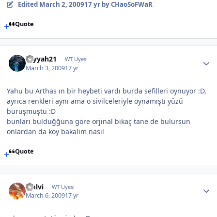
Edited
March 2, 2009
17 yr
by CHaoSoFWaR
Quote
seyyah21
WT Uyesi
March 3, 2009
17 yr
Yahu bu Arthas ın bir heybeti vardı burda sefilleri oynuyor :D,
ayrıca renkleri aynı ama o sivilceleriyle oynamıştı yüzü
buruşmuştu :D
bunları bulduğğuna göre orjinal bikaç tane de bulursun
onlardan da koy bakalım nasıl
Quote
wolvi
WT Uyesi
March 6, 2009
17 yr