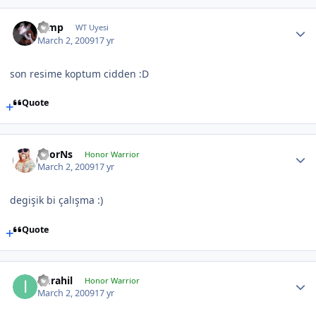
Gimp
WT Uyesi
March 2, 2009
17 yr
son resime koptum cidden :D
Quote
ThorNs
Honor Warrior
March 2, 2009
17 yr
degişik bi çalışma :)
Quote
Imrahil
Honor Warrior
March 2, 2009
17 yr