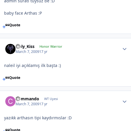
admın suratı tüysüz be :D
baby face Arthas :P
Quote
Holy_Kiss
Honor Warrior
March 7, 2009
17 yr
naleil iyi açıklamış ilk başta :)
Quote
Commando
WT Uyesi
March 7, 2009
17 yr
yazıkk arthasın tipi kaydırmıslar :D
Quote