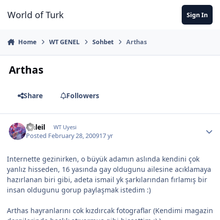
Jump to content
World of Turk
Sign In
Home
WT GENEL
Sohbet
Arthas
Arthas
Share
Followers
Naleil
WT Uyesi
Posted
February 28, 2009
17 yr
Internette gezinirken, o büyük adamın aslında kendini çok
yanlız hisseden, 16 yasında gay oldugunu ailesine acıklamaya
hazırlanan biri gibi, adeta ismail yk şarkılarından fırlamış bir
insan oldugunu gorup paylaşmak istedim :)
Arthas hayranlarını cok kızdırcak fotograflar (Kendimi magazin