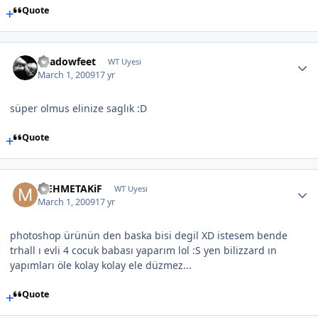
Quote
Shadowfeet
WT Uyesi
March 1, 2009
17 yr
süper olmus elinize saglık :D
Quote
MEHMETAKiF
WT Uyesi
March 1, 2009
17 yr
photoshop ürünün den baska bisi degil XD istesem bende
trhall ı evli 4 cocuk babası yaparım lol :S yen bilizzard ın
yapımları öle kolay kolay ele düzmez...
Quote