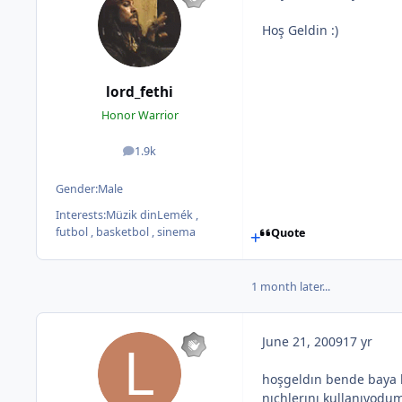
Hoş Geldin :)
lord_fethi
Honor Warrior
1.9k
posts
Gender:
Male
Interests:
Müzik dinLemék ,
futbol , basketbol , sinema
Quote
1 month later...
June 21, 2009
17 yr
hoşgeldın bende baya b
nıchlerını kullanıyodu