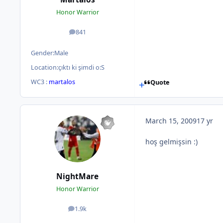
Honor Warrior
841
posts
Gender:
Male
Location:
çıktı ki şimdi o:S
WC3 :
martalos
Quote
March 15, 2009
17 yr
hoş gelmişsin :)
NightMare
Honor Warrior
1.9k
posts