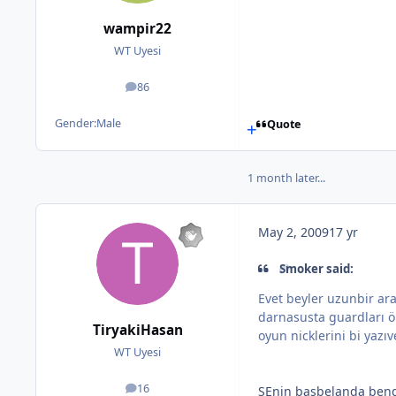
wampir22
WT Uyesi
86
posts
Gender:
Male
Quote
1 month later...
May 2, 2009
17 yr
Smoker said:
Evet beyler uzunbir ar
darnasusta guardları ö
TiryakiHasan
oyun nicklerini bi yazı
WT Uyesi
16
SEnin başbelanda bendim
posts