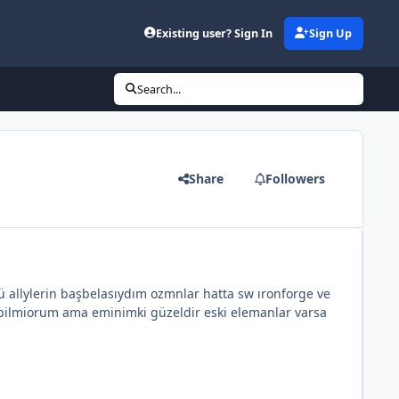
Existing user? Sign In
Sign Up
Search...
Share
Followers
 allylerin başbelasıydım ozmnlar hatta sw ıronforge ve
 bilmiorum ama eminimki güzeldir eski elemanlar varsa