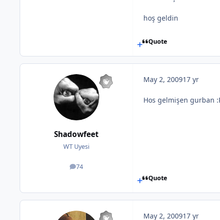
hoş geldin
Quote
May 2, 2009
17 yr
Hos gelmişen gurban :
Shadowfeet
WT Uyesi
74
posts
Quote
May 2, 2009
17 yr