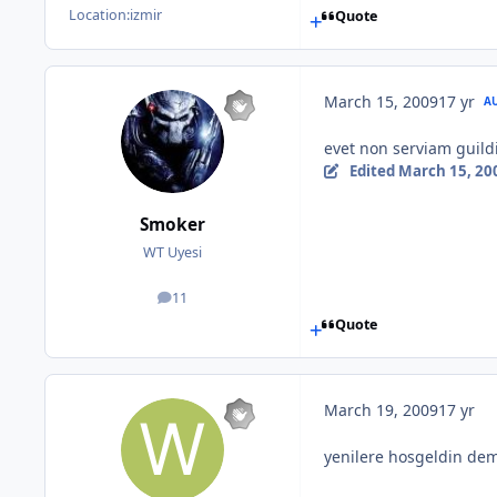
Location:
izmir
Quote
March 15, 2009
17 yr
A
evet non serviam guild
Edited
March 15, 20
Smoker
WT Uyesi
11
posts
Quote
March 19, 2009
17 yr
yenilere hosgeldin de