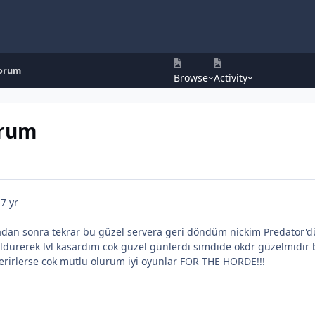
yorum
Browse
Activity
orum
7 yr
adan sonra tekrar bu güzel servera geri döndüm nickim Predator'dü
ldürerek lvl kasardım cok güzel günlerdi simdide okdr güzelmidir
verirlerse cok mutlu olurum iyi oyunlar FOR THE HORDE!!!