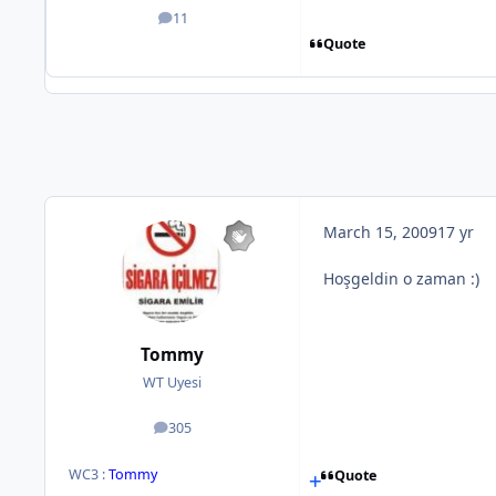
11
posts
Quote
March 15, 2009
17 yr
Hoşgeldin o zaman :)
Tommy
WT Uyesi
305
posts
WC3 :
Tommy
Quote