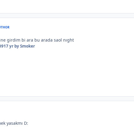
UTHOR
ine girdim bi ara bu arada saol nıght
09
17 yr
by Smoker
mek yasakmı D: