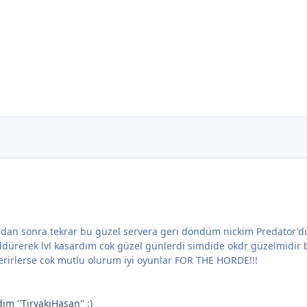
adan sonra tekrar bu güzel servera geri döndüm nickim Predator'dü
ldürerek lvl kasardım cok güzel günlerdi simdide okdr güzelmidir
verirlerse cok mutlu olurum iyi oyunlar FOR THE HORDE!!!
 ''TiryakiHasan'' :)