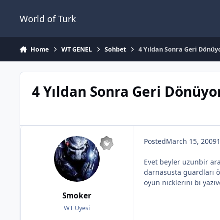
Jump to content
World of Turk
Home
WT GENEL
Sohbet
4 Yıldan Sonra Geri Dönü
4 Yıldan Sonra Geri Dönüy
Posted
March 15, 2009
1
Evet beyler uzunbir ar
darnasusta guardları ö
oyun nicklerini bi yazı
Smoker
WT Uyesi