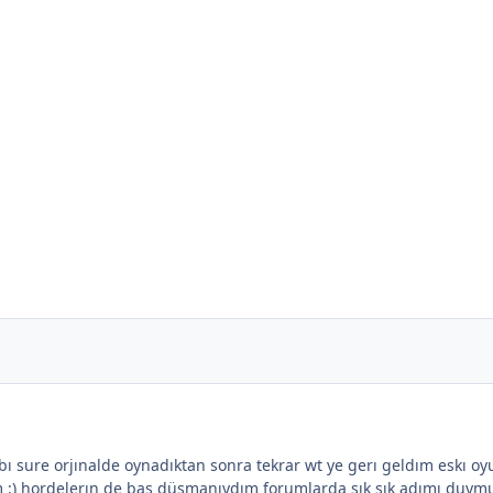
ı sure orjınalde oynadıktan sonra tekrar wt ye gerı geldım eskı o
m :) hordelerın de baş düşmanıydım forumlarda sık sık adımı duymuş