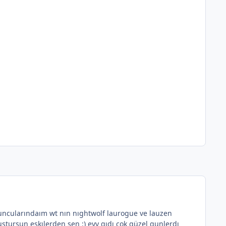
yuncularındaım wt nın nıghtwolf laurogue ve lauzen
tursun eskılerden sen :) eyy gıdı cok güzel gunlerdı