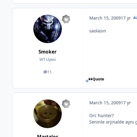
March 15, 2009
17 yr
A
saolasın
Smoker
WT Uyesi
11
posts
Quote
March 15, 2009
17 yr
Orc hunter?
Seninle orjinalde aynı 
Martalos