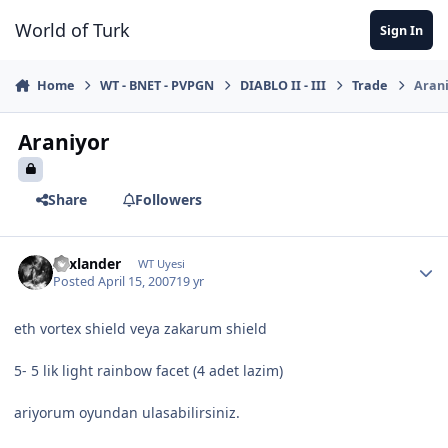
Jump to content
World of Turk
Sign In
Home
WT - BNET - PVPGN
DIABLO II - III
Trade
Aran
Araniyor
Share
Followers
xxxlander
WT Uyesi
Posted
April 15, 2007
19 yr
eth vortex shield veya zakarum shield
5- 5 lik light rainbow facet (4 adet lazim)
ariyorum oyundan ulasabilirsiniz.