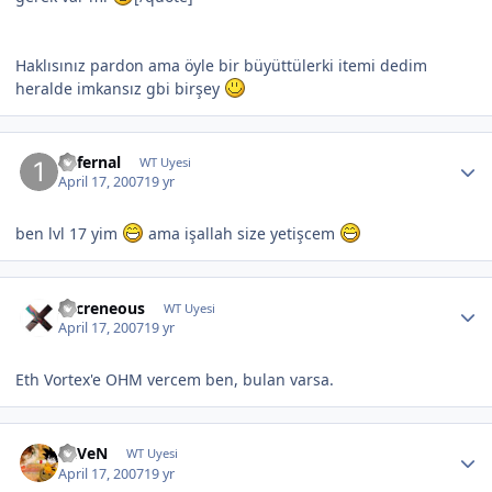
Haklısınız pardon ama öyle bir büyüttülerki itemi dedim
heralde imkansız gbi birşey
1nfernal
WT Uyesi
April 17, 2007
19 yr
ben lvl 17 yim
ama işallah size yetişcem
Sacreneous
WT Uyesi
April 17, 2007
19 yr
Eth Vortex'e OHM vercem ben, bulan varsa.
RaVeN
WT Uyesi
April 17, 2007
19 yr