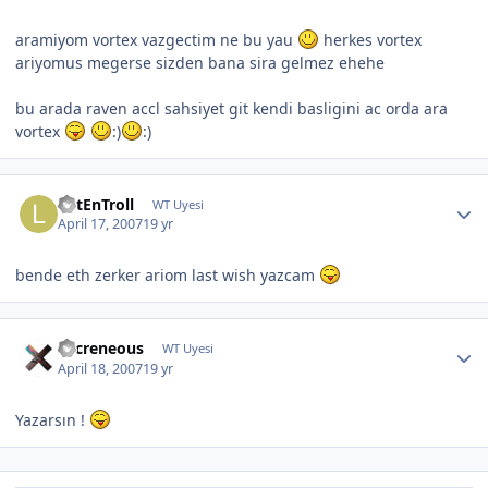
aramiyom vortex vazgectim ne bu yau
herkes vortex
ariyomus megerse sizden bana sira gelmez ehehe
bu arada raven accl sahsiyet git kendi basligini ac orda ara
vortex
:)
:)
LutEnTroll
WT Uyesi
April 17, 2007
19 yr
bende eth zerker ariom last wish yazcam
Sacreneous
WT Uyesi
April 18, 2007
19 yr
Yazarsın !