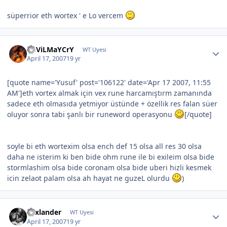
süperrior eth wortex ' e Lo vercem
DeViLMaYCrY
WT Uyesi
April 17, 2007
19 yr
[quote name='Yusuf' post='106122' date='Apr 17 2007, 11:55
AM']eth vortex almak için vex rune harcamıştırm zamanında
sadece eth olmasıda yetmiyor üstünde + özellik res falan süer
oluyor sonra tabi şanlı bir runeword operasyonu
[/quote]
soyle bi eth wortexim olsa ench def 15 olsa all res 30 olsa
daha ne isterim ki ben bide ohm rune ile bi exileim olsa bide
stormlashim olsa bide coronam olsa bide uberi hizli kesmek
icin zelaot palam olsa ah hayat ne guzeL olurdu
)
xxxlander
WT Uyesi
April 17, 2007
19 yr