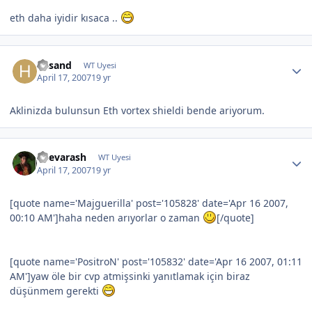
eth daha iyidir kısaca ..
hasand
WT Uyesi
April 17, 2007
19 yr
Aklinizda bulunsun Eth vortex shieldi bende ariyorum.
Shevarash
WT Uyesi
April 17, 2007
19 yr
[quote name='Majguerilla' post='105828' date='Apr 16 2007,
00:10 AM']haha neden arıyorlar o zaman
[/quote]
[quote name='PositroN' post='105832' date='Apr 16 2007, 01:11
AM']yaw öle bir cvp atmişsinki yanıtlamak için biraz
düşünmem gerekti