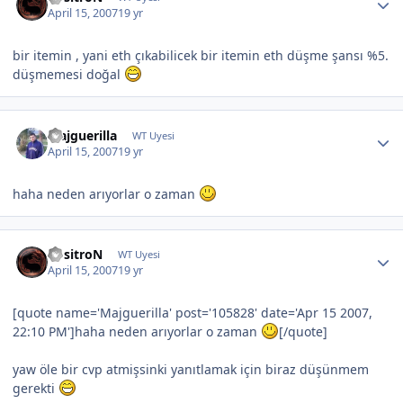
April 15, 2007
19 yr
bir itemin , yani eth çıkabilicek bir itemin eth düşme şansı %5.
düşmemesi doğal
Majguerilla
WT Uyesi
April 15, 2007
19 yr
haha neden arıyorlar o zaman
PositroN
WT Uyesi
April 15, 2007
19 yr
[quote name='Majguerilla' post='105828' date='Apr 15 2007,
22:10 PM']haha neden arıyorlar o zaman
[/quote]
yaw öle bir cvp atmişsinki yanıtlamak için biraz düşünmem
gerekti