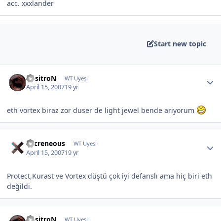
acc. xxxlander
Start new topic
PositroN
WT Uyesi
April 15, 2007
19 yr
eth vortex biraz zor duser de light jewel bende ariyorum
Sacreneous
WT Uyesi
April 15, 2007
19 yr
Protect,Kurast ve Vortex düştü çok iyi defanslı ama hiç biri eth
değildi.
PositroN
WT Uyesi