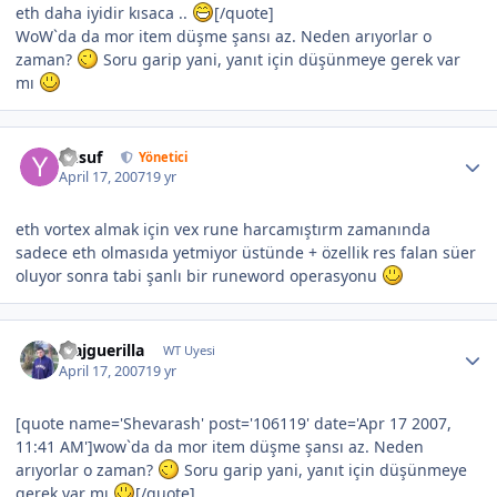
eth daha iyidir kısaca ..
[/quote]
WoW`da da mor item düşme şansı az. Neden arıyorlar o
zaman?
Soru garip yani, yanıt için düşünmeye gerek var
mı
Yusuf
Yönetici
April 17, 2007
19 yr
eth vortex almak için vex rune harcamıştırm zamanında
sadece eth olmasıda yetmiyor üstünde + özellik res falan süer
oluyor sonra tabi şanlı bir runeword operasyonu
Majguerilla
WT Uyesi
April 17, 2007
19 yr
[quote name='Shevarash' post='106119' date='Apr 17 2007,
11:41 AM']wow`da da mor item düşme şansı az. Neden
arıyorlar o zaman?
Soru garip yani, yanıt için düşünmeye
gerek var mı
[/quote]