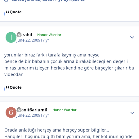
Quote
Imrahil
Honor Warrior
June 22, 2009
17 yr
yorumlar biraz farklı tarafa kaymış ama neyse
bence de bir babanın çocuklarına bırakabileceği en değerli
miras umarım izleyen herkes kendine göre birşeyler çıkarır bu
videodan
Quote
6sanit6arium6
Honor Warrior
June 22, 2009
17 yr
Orada anlattığı herşey ama herşey süper bilgiler...
Hangileri hoşunuza gitti bilmiyorum ama, her kötünün içinde