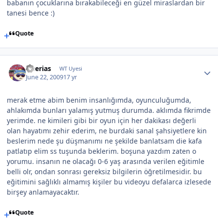
babanın çocuklarına bırakabileceği en güzel miraslardan bir
tanesi bence :)
Quote
tiberias
WT Uyesi
June 22, 2009
17 yr
merak etme abim benim insanlığımda, oyunculuğumda,
ahlakımda bunları yalamış yutmuş durumda. aklımda fikrimde
yerimde. ne kimileri gibi bir oyun için her dakikası değerli
olan hayatımı zehir ederim, ne burdaki sanal şahsiyetlere kin
beslerim nede şu düşmanımı ne şekilde banlatsam die kafa
patlatıp elim ss tuşunda beklerim. boşuna yazdım zaten o
yorumu. insanın ne olacağı 0-6 yaş arasında verilen eğitimle
belli olr, ondan sonrası gereksiz bilgilerin öğretilmesidir. bu
eğitimini sağlıklı almamış kişiler bu videoyu defalarca izlesede
birşey anlamayacaktır.
Quote