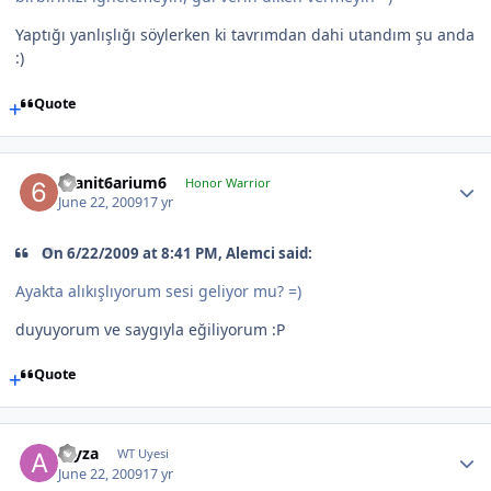
Yaptığı yanlışlığı söylerken ki tavrımdan dahi utandım şu anda
:)
Quote
6sanit6arium6
Honor Warrior
June 22, 2009
17 yr
On 6/22/2009 at 8:41 PM, Alemci said:
Ayakta alıkışlıyorum sesi geliyor mu? =)
duyuyorum ve saygıyla eğiliyorum :P
Quote
aryza
WT Uyesi
June 22, 2009
17 yr