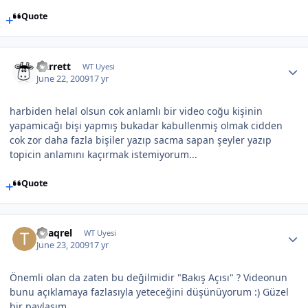
Quote
Garrett
WT Uyesi
June 22, 2009
17 yr
harbiden helal olsun cok anlamlı bir video coğu kişinin
yapamicağı bişi yapmış bukadar kabullenmiş olmak cidden
cok zor daha fazla bişiler yazıp sacma sapan şeyler yazıp
topicin anlamını kaçırmak istemiyorum...
Quote
Thaqrel
WT Uyesi
June 23, 2009
17 yr
Önemli olan da zaten bu değilmidir "Bakış Açısı" ? Videonun
bunu açıklamaya fazlasıyla yeteceğini düşünüyorum :) Güzel
bir paylaşım