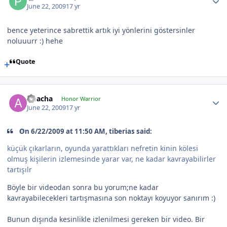
June 22, 2009
17 yr
bence yeterince sabrettik artık iyi yönlerini göstersinler
noluuurr :) hehe
Quote
Apacha
Honor Warrior
June 22, 2009
17 yr
On 6/22/2009 at 11:50 AM, tiberias said:
küçük çıkarların, oyunda yarattıkları nefretin kinin kölesi
olmuş kişilerin izlemesinde yarar var, ne kadar kavrayabilirler
tartışılr
Böyle bir videodan sonra bu yorum;ne kadar
kavrayabilecekleri tartışmasına son noktayı koyuyor sanırım :)
Bunun dışında kesinlikle izlenilmesi gereken bir video. Bir