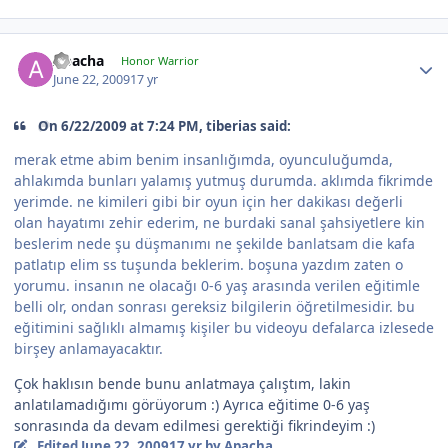
Apacha
Honor Warrior
June 22, 2009
17 yr
On 6/22/2009 at 7:24 PM, tiberias said:
merak etme abim benim insanlığımda, oyunculuğumda,
ahlakımda bunları yalamış yutmuş durumda. aklımda fikrimde
yerimde. ne kimileri gibi bir oyun için her dakikası değerli
olan hayatımı zehir ederim, ne burdaki sanal şahsiyetlere kin
beslerim nede şu düşmanımı ne şekilde banlatsam die kafa
patlatıp elim ss tuşunda beklerim. boşuna yazdım zaten o
yorumu. insanın ne olacağı 0-6 yaş arasında verilen eğitimle
belli olr, ondan sonrası gereksiz bilgilerin öğretilmesidir. bu
eğitimini sağlıklı almamış kişiler bu videoyu defalarca izlesede
birşey anlamayacaktır.
Çok haklısın bende bunu anlatmaya çalıştım, lakin
anlatılamadığımı görüyorum :) Ayrıca eğitime 0-6 yaş
sonrasında da devam edilmesi gerektiği fikrindeyim :)
Edited
June 22, 2009
17 yr
by Apacha