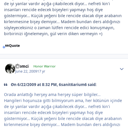
de iyi yanlar vardır açığa çıkabilecek diyor... nefreti kin'i
insanları rencide edecek bişeyleri yapmayı hoş diye
göstermiyor... Küçük yeğeni bile rencide olacak diye arabanın
kirlenmesine bişey demiyor... Madem bundan ders aldığınızı
söyleyeceksiniz o zaman lütfen rencide edici konuşmayın,
birbirinizi iğnelemeyin, gül verin diken vermeyin =)
Quote
Alemci
Honor Warrior
June 22, 2009
17 yr
On 6/22/2009 at 8:32 PM, 6sanit6arium6 said:
Orada anlattığı herşey ama herşey süper bilgiler...
Hangileri hoşunuza gitti bilmiyorum ama, her kötünün içinde
de iyi yanlar vardır açığa çıkabilecek diyor... nefreti kin'i
insanları rencide edecek bişeyleri yapmayı hoş diye
göstermiyor... Küçük yeğeni bile rencide olacak diye arabanın
kirlenmesine bişey demiyor... Madem bundan ders aldığınızı