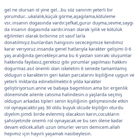
gel ne olursan ol yine gel...bu söz sanırım yeterli bir
yorumdur...ukalalık,küçük görme,aşagılama,kötüleme
vsr..insanın dogasında vardır.şefkat,gurur duyma,sevme,saygı
da insanın dogasında vardır.insan olarak iyilik ve kötülük
eğilimleri olarak birbirine zıt vasıf larla
donatılmışız.bunlardan hangısını sececegımıze kendımız
karar verıyoruz.insanda genel hatlarıyla karakter gelişimi 0-6
yaş aralığında gercekleşir.ama bu 6 yastan sonraki oluşumlar
hakkında faydasız,gereksiz gıbı yorumlar yapılması hakkını
dogurmaz.asıl önemli olan iskeletini 6 senede tamamlamış
oldugun o karakterin geri kalan parcalarını kişiliğine uygun ve
yeterli miktarda edinebilmektir.6 yılda karakter
geliştiriyorsun.anne ve babaya bagımlısın.ama bir ergenlik
döneminde ailenle catısma halindesin.o yaşlarda seçmiş
oldugun arkadas tipleri senin kişiliğinin gelişmesinde etkin
rol oynayacaktır.yaş 30 oldu buyuk olcude kişiliğin oturdu
diyelim.şimdi birde evlenmiş olacaksın karın,cocukların
şahsiyetınde onemlı rol oynayacak.ve bu sen ölene kadar
devam edicek.allah uzun ömurler versin demicem.allah
hepımız için hayırlı yaşamak nasibeylesin.