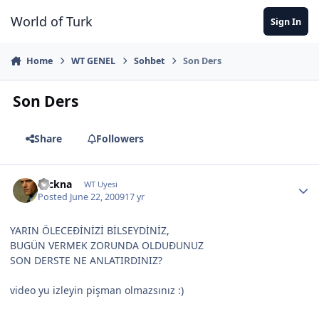
Jump to content
World of Turk
Sign In
Home
WT GENEL
Sohbet
Son Ders
Son Ders
Share
Followers
Nickna
WT Uyesi
Posted
June 22, 2009
17 yr
YARIN ÖLECEÐİNİZİ BİLSEYDİNİZ,
BUGÜN VERMEK ZORUNDA OLDUÐUNUZ
SON DERSTE NE ANLATIRDINIZ?
video yu izleyin pişman olmazsınız :)