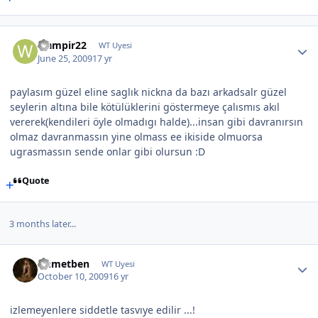
wampir22
WT Uyesi
June 25, 2009
17 yr
paylasım güzel eline saglık nickna da bazı arkadsalr güzel
seylerin altına bile kötülüklerini göstermeye çalısmıs akıl
vererek(kendileri öyle olmadıgı halde)...insan gibi davranırsın
olmaz davranmassın yine olmass ee ikiside olmuorsa
ugrasmassın sende onlar gibi olursun :D
Quote
3 months later...
Ahmetben
WT Uyesi
October 10, 2009
16 yr
izlemeyenlere siddetle tasvıye edilir ...!