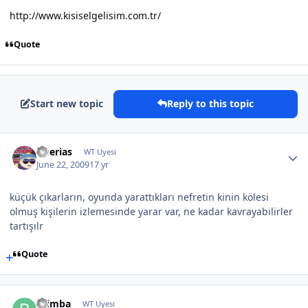
http://www.kisiselgelisim.com.tr/
Quote
Start new topic
Reply to this topic
tiberias
WT Uyesi
June 22, 2009
17 yr
küçük çıkarların, oyunda yarattıkları nefretin kinin kölesi
olmuş kişilerin izlemesinde yarar var, ne kadar kavrayabilirler
tartışılr
Quote
Primba
WT Uyesi