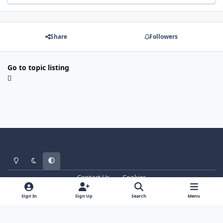
Share
Followers
Go to topic listing
Light Mode
Dark Mode
System Preference
Contact Us
Cookies
WT - http://www.ebattle.net
Powered by
Invision Community
Sign In
Sign Up
Search
Menu