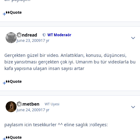
Quote
Vandread
WT Moderaör
June 23, 2009
17 yr
Gerçekten güzel bir video. Anlattıkları, konusu, düşüncesi,
bize yansıtması gerçekten çok iyi. Umarım bu tür videolarla bu
kafa yapısına ulaşan insan sayısı artar
Quote
Ahmetben
WT Uyesi
June 24, 2009
17 yr
paylasım icin tesekkurler ^^ eline saglık :rolleyes:
Quote