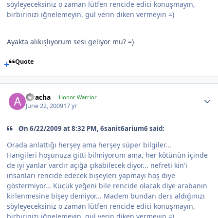
söyleyeceksiniz o zaman lütfen rencide edici konuşmayın,
birbirinizi iğnelemeyin, gül verin diken vermeyin =)
Ayakta alıkışlıyorum sesi geliyor mu? =)
Quote
Apacha
Honor Warrior
June 22, 2009
17 yr
On 6/22/2009 at 8:32 PM, 6sanit6arium6 said:
Orada anlattığı herşey ama herşey süper bilgiler...
Hangileri hoşunuza gitti bilmiyorum ama, her kötünün içinde
de iyi yanlar vardır açığa çıkabilecek diyor... nefreti kin'i
insanları rencide edecek bişeyleri yapmayı hoş diye
göstermiyor... Küçük yeğeni bile rencide olacak diye arabanın
kirlenmesine bişey demiyor... Madem bundan ders aldığınızı
söyleyeceksiniz o zaman lütfen rencide edici konuşmayın,
birbirinizi iğnelemeyin, gül verin diken vermeyin =)