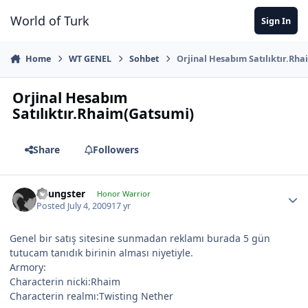
Jump to content
World of Turk
Sign In
Home
WT GENEL
Sohbet
Orjinal Hesabım Satılıktır.Rh
Orjinal Hesabım
Satılıktır.Rhaim(Gatsumi)
Share
Followers
Youngster
Honor Warrior
Posted
July 4, 2009
17 yr
Genel bir satış sitesine sunmadan reklamı burada 5 gün
tutucam tanıdık birinin alması niyetiyle.
Armory:
Characterin nicki:Rhaim
Characterin realmı:Twisting Nether