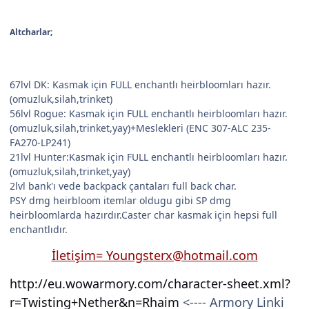
Altcharlar;
67lvl DK: Kasmak için FULL enchantlı heirbloomları hazır.
(omuzluk,silah,trinket)
56lvl Rogue: Kasmak için FULL enchantlı heirbloomları hazır.
(omuzluk,silah,trinket,yay)+Meslekleri (ENC 307-ALC 235-
FA270-LP241)
21lvl Hunter:Kasmak için FULL enchantlı heirbloomları hazır.
(omuzluk,silah,trinket,yay)
2lvl bank'ı vede backpack çantaları full back char.
PSY dmg heirbloom itemlar oldugu gibi SP dmg
heirbloomlarda hazırdır.Caster char kasmak için hepsi full
enchantlıdır.
İletişim= Youngsterx@hotmail.com
http://eu.wowarmory.com/character-sheet.xml?
r=Twisting+Nether&n=Rhaim
<---- Armory Linki