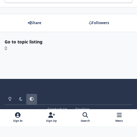
Share
Followers
Go to topic listing
Light Mode
Dark Mode
System Preference
Contact Us
Cookies
WT - http://www.ebattle.net
Powered by
Invision Community
Sign In
Sign Up
Search
Menu