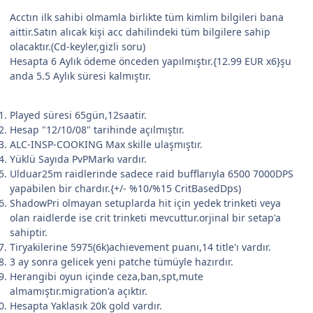
Acctın ilk sahibi olmamla birlikte tüm kimlim bilgileri bana
aittir.Satın alıcak kişi acc dahilindeki tüm bilgilere sahip
olacaktır.(Cd-keyler,gizli soru)
Hesapta 6 Aylık ödeme önceden yapılmıştır.{12.99 EUR x6}şu
anda 5.5 Aylık süresi kalmıştır.
Played süresi 65gün,12saatir.
Hesap "12/10/08" tarihinde açılmıştır.
ALC-INSP-COOKING Max skille ulaşmıştır.
Yüklü Sayıda PvPMarkı vardır.
Ulduar25m raidlerinde sadece raid bufflarıyla 6500 7000DPS
yapabilen bir chardır.{+/- %10/%15 CritBasedDps)
ShadowPri olmayan setuplarda hit için yedek trinketi veya
olan raidlerde ise crit trinketi mevcuttur.orjinal bir setap'a
sahiptir.
Tiryakilerine 5975(6k)achievement puanı,14 title'ı vardır.
3 ay sonra gelicek yeni patche tümüyle hazırdır.
Herangibi oyun içinde ceza,ban,spt,mute
almamıştır.migration'a açıktır.
Hesapta Yaklasık 20k gold vardır.