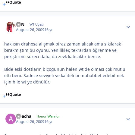
Quote
KEN
WT Uyesi
August 26, 2009
16 yr
haklısın drahosa alışmak biraz zaman alıcak ama sıkılarak
bırakmıştım bu oyunu. Yenilikler, tekrardan öğrenme ve
pekiştirme süreci daha da zevk katıcaktır bence.
Bide eski dostların biçoğunun halen wt de olması çok mutlu
etti beni. Sadece seviyeli ve kaliteli bi muhabbet edebilmek
için bile wt ye dönülür.
Quote
Apacha
Honor Warrior
August 26, 2009
16 yr