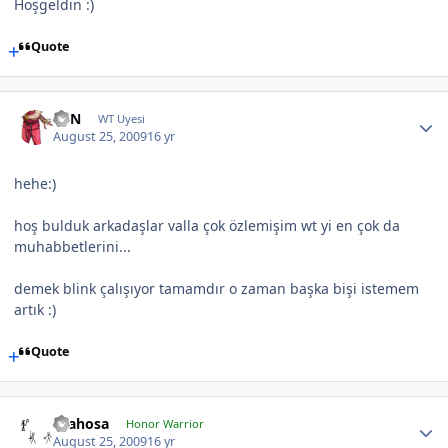
Hoşgeldin :)
Quote
KEN
WT Uyesi
August 25, 2009
16 yr
hehe:)
hoş bulduk arkadaşlar valla çok özlemişim wt yi en çok da
muhabbetlerini...
demek blink çalışıyor tamamdır o zaman başka bişi istemem
artık :)
Quote
drahosa
Honor Warrior
August 25, 2009
16 yr