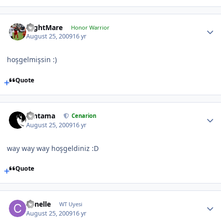
NightMare
Honor Warrior
August 25, 2009
16 yr
hoşgelmişsin :)
Quote
Gintama
Cenarion
August 25, 2009
16 yr
way way way hoşgeldiniz :D
Quote
cirnelle
WT Uyesi
August 25, 2009
16 yr