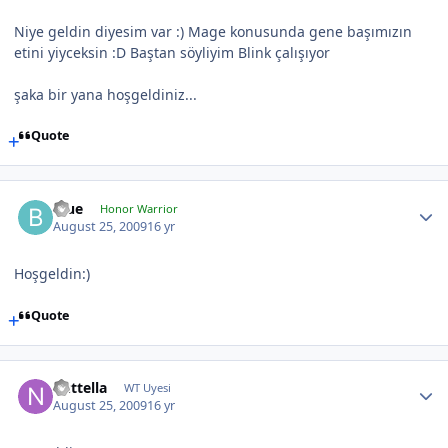
Niye geldin diyesim var :) Mage konusunda gene başımızın
etini yiyceksin :D Baştan söyliyim Blink çalışıyor
şaka bir yana hoşgeldiniz...
Quote
Blue
Honor Warrior
August 25, 2009
16 yr
Hoşgeldin:)
Quote
nuttella
WT Uyesi
August 25, 2009
16 yr