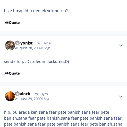
bize hoşgeldin demek yokmu riu?
Quote
ilisyonist
WT Uyesi
August 28, 2009
16 yr
sende h.g. :D (özledim lockumu:D)
Quote
akalock
WT Uyesi
August 29, 2009
16 yr
h.b. bu arada ken sana fear pete banish,sana fear pete
banish,sana fear pete banish,sana fear pete banish,sana fear
pete banish,sana fear pete banish,sana fear pete banish,sana