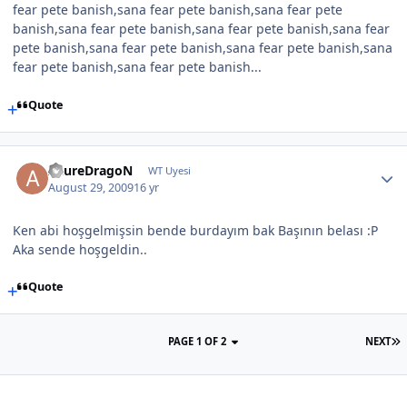
fear pete banish,sana fear pete banish,sana fear pete
banish,sana fear pete banish,sana fear pete banish,sana fear
pete banish,sana fear pete banish,sana fear pete banish,sana
fear pete banish,sana fear pete banish...
Quote
AzureDragoN
WT Uyesi
August 29, 2009
16 yr
Ken abi hoşgelmişsin bende burdayım bak Başının belası :P
Aka sende hoşgeldin..
Quote
PAGE 1 OF 2
NEXT