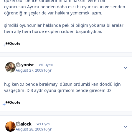
güzel olur bence karakterinin tam hakkını veren bir
oyuncusun.Ayrıca benden daha eski bi oyuncusun ve senden
öğrendiğim şeyler de var hakkını yememek lazım.
şimdiki oyuncunlar hakkında pek bi bilgim yok ama bi aralar
hem ally hem horde ekipleri cidden başarılıydılar.
Quote
ilisyonist
WT Uyesi
August 27, 2009
16 yr
h.g ken :D bende bırakmayı düsüniordumki ken döndü için
vazgeçtim :D 3 aydr oyuna girmiom bende girecem :D
Quote
akalock
WT Uyesi
August 28, 2009
16 yr