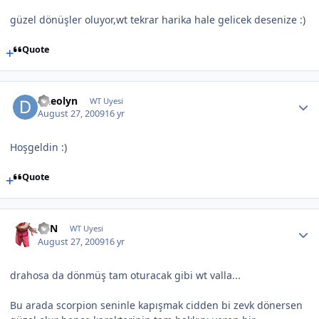
güzel dönüşler oluyor,wt tekrar harika hale gelicek desenize :)
Quote
Daeolyn
WT Uyesi
August 27, 2009
16 yr
Hoşgeldin :)
Quote
KEN
WT Uyesi
August 27, 2009
16 yr
drahosa da dönmüş tam oturacak gibi wt valla...
Bu arada scorpion seninle kapışmak cidden bi zevk dönersen