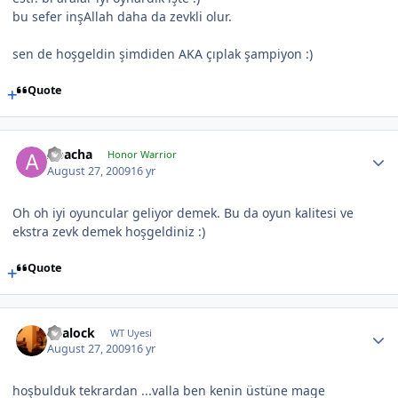
bu sefer inşAllah daha da zevkli olur.
sen de hoşgeldin şimdiden AKA çıplak şampiyon :)
Quote
Apacha
Honor Warrior
August 27, 2009
16 yr
Oh oh iyi oyuncular geliyor demek. Bu da oyun kalitesi ve
ekstra zevk demek hoşgeldiniz :)
Quote
akalock
WT Uyesi
August 27, 2009
16 yr
hoşbulduk tekrardan ...valla ben kenin üstüne mage