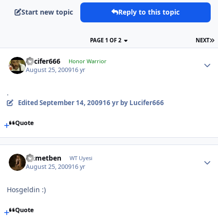
Start new topic
Reply to this topic
PAGE 1 OF 2
NEXT
Lucifer666
Honor Warrior
August 25, 2009
16 yr
.
Edited
September 14, 2009
16 yr
by Lucifer666
Quote
Ahmetben
WT Uyesi
August 25, 2009
16 yr
Hosgeldin :)
Quote