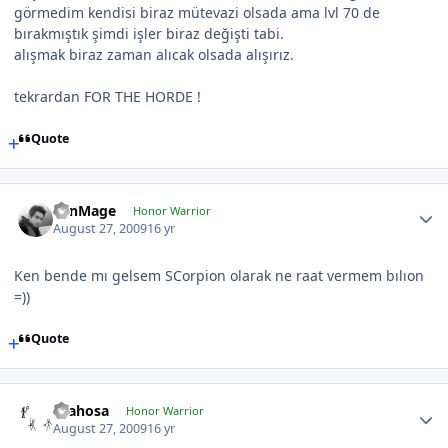
görmedim kendisi biraz mütevazi olsada ama lvl 70 de
bırakmıştık şimdi işler biraz değişti tabi.
alışmak biraz zaman alıcak olsada alışırız.
tekrardan FOR THE HORDE !
Quote
LenMage
Honor Warrior
August 27, 2009
16 yr
Ken bende mı gelsem SCorpion olarak ne raat vermem bılıon
=))
Quote
drahosa
Honor Warrior
August 27, 2009
16 yr