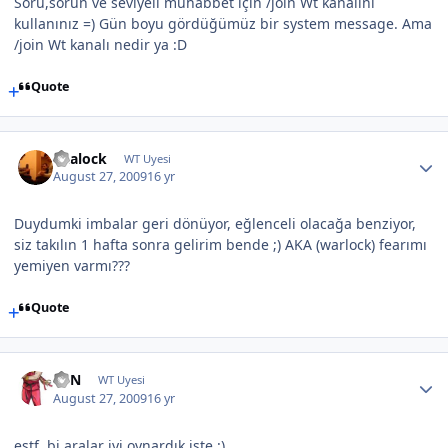
Soru,sorun ve seviyeli muhabbet için /join Wt kanalını
kullanınız =) Gün boyu gördüğümüz bir system message. Ama
/join Wt kanalı nedir ya :D
Quote
akalock
WT Uyesi
August 27, 2009
16 yr
Duydumki imbalar geri dönüyor, eğlenceli olacağa benziyor,
siz takılın 1 hafta sonra gelirim bende ;) AKA (warlock) fearımı
yemiyen varmı???
Quote
KEN
WT Uyesi
August 27, 2009
16 yr
estf. bi aralar iyi oynardık işte :)