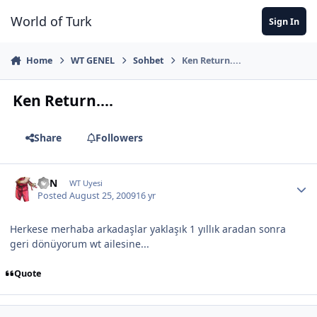
Jump to content
World of Turk
Sign In
Home
WT GENEL
Sohbet
Ken Return....
Ken Return....
Share
Followers
KEN
WT Uyesi
Posted
August 25, 2009
16 yr
Herkese merhaba arkadaşlar yaklaşık 1 yıllık aradan sonra
geri dönüyorum wt ailesine...
Quote