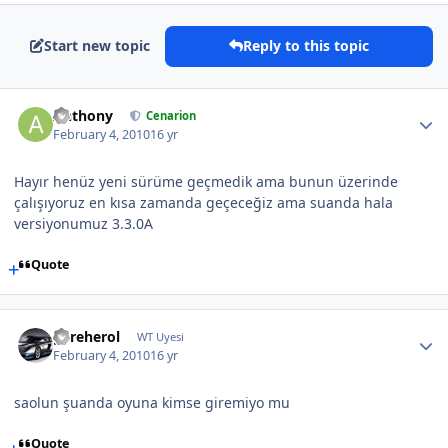
Start new topic
Reply to this topic
Anthony
Cenarion
February 4, 2010
16 yr
Hayır henüz yeni sürüme geçmedik ama bunun üzerinde
çalışıyoruz en kısa zamanda geçeceğiz ama suanda hala
versiyonumuz 3.3.0A
Quote
gereherol
WT Uyesi
February 4, 2010
16 yr
saolun şuanda oyuna kimse giremiyo mu
Quote