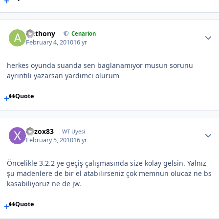
Anthony
Cenarion
February 4, 2010
16 yr
herkes oyunda suanda sen baglanamıyor musun sorunu
ayrıntılı yazarsan yardımcı olurum
Quote
xozox83
WT Uyesi
February 5, 2010
16 yr
Öncelikle 3.2.2 ye geçiş çalışmasında size kolay gelsin. Yalnız
şu madenlere de bir el atabilirseniz çok memnun olucaz ne bs
kasabiliyoruz ne de jw.
Quote