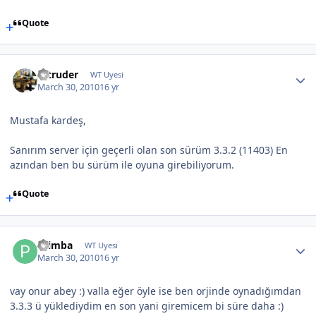
Quote
Intruder
WT Uyesi
March 30, 2010
16 yr
Mustafa kardeş,
Sanırım server için geçerli olan son sürüm 3.3.2 (11403) En
azından ben bu sürüm ile oyuna girebiliyorum.
Quote
Primba
WT Uyesi
March 30, 2010
16 yr
vay onur abey :) valla eğer öyle ise ben orjinde oynadığımdan
3.3.3 ü yüklediydim en son yani giremicem bi süre daha :)