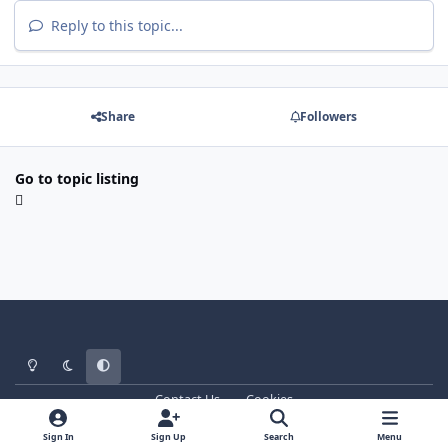
Reply to this topic...
Share
Followers
Go to topic listing
Light Mode
Dark Mode
System Preference
Contact Us
Cookies
WT - http://www.ebattle.net
Powered by
Invision Community
Sign In
Sign Up
Search
Menu