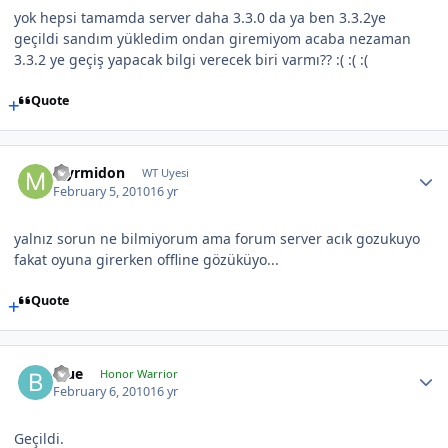
yok hepsi tamamda server daha 3.3.0 da ya ben 3.3.2ye
geçildi sandım yükledim ondan giremiyom acaba nezaman
3.3.2 ye geçiş yapacak bilgi verecek biri varmı?? :( :( :(
Quote
Myrmidon
WT Uyesi
February 5, 2010
16 yr
yalnız sorun ne bilmiyorum ama forum server acık gozukuyo
fakat oyuna girerken offline gözüküyo...
Quote
Blue
Honor Warrior
February 6, 2010
16 yr
Geçildi.