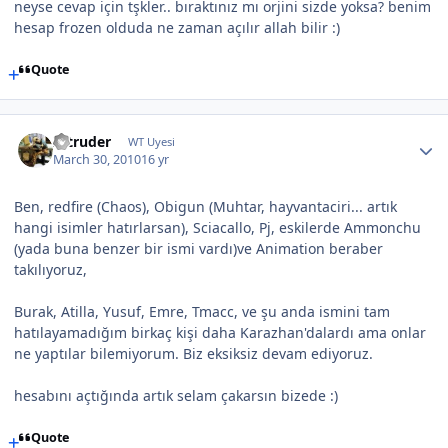
neyse cevap için tşkler.. bıraktınız mı orjini sizde yoksa? benim
hesap frozen olduda ne zaman açılır allah bilir :)
Quote
Intruder
WT Uyesi
March 30, 2010
16 yr
Ben, redfire (Chaos), Obigun (Muhtar, hayvantaciri... artık
hangi isimler hatırlarsan), Sciacallo, Pj, eskilerde Ammonchu
(yada buna benzer bir ismi vardı)ve Animation beraber
takılıyoruz,
Burak, Atilla, Yusuf, Emre, Tmacc, ve şu anda ismini tam
hatılayamadığım birkaç kişi daha Karazhan'dalardı ama onlar
ne yaptılar bilemiyorum. Biz eksiksiz devam ediyoruz.
hesabını açtığında artık selam çakarsın bizede :)
Quote