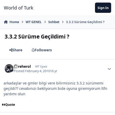
Jump to content
World of Turk
Sign In
Home
WT GENEL
Sohbet
3.3.2 Sürüme Geçildimi ?
3.3.2 Sürüme Geçildimi ?
Share
Followers
gereherol
WT Uyesi
Posted
February 4, 2010
16 yr
arkadaşlar ve gmler bilgi vere bilirmisiniz 3.3.2 sürümemi
geçildi?? cevabınızı bekliyorum bide oyuna giremiyorum ltfn
yardımı olun
Quote