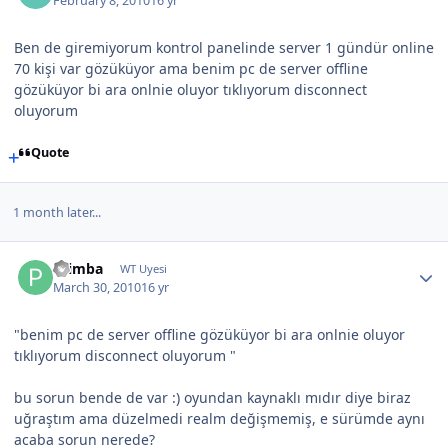
February 8, 2010
16 yr
Ben de giremiyorum kontrol panelinde server 1 gündür online
70 kişi var gözüküyor ama benim pc de server offline
gözüküyor bi ara onlnie oluyor tıklıyorum disconnect
oluyorum
Quote
1 month later...
Primba
WT Uyesi
March 30, 2010
16 yr
"benim pc de server offline gözüküyor bi ara onlnie oluyor
tıklıyorum disconnect oluyorum "
bu sorun bende de var :) oyundan kaynaklı mıdır diye biraz
uğraştım ama düzelmedi realm değişmemiş, e sürümde aynı
acaba sorun nerede?