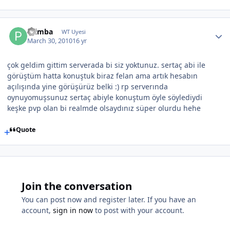
Primba
WT Uyesi
March 30, 2010
16 yr
çok geldim gittim serverada bi siz yoktunuz. sertaç abi ile
görüştüm hatta konuştuk biraz felan ama artık hesabın
açılışında yine görüşürüz belki :) rp serverında
oynuyomuşsunuz sertaç abiyle konuştum öyle söylediydi
keşke pvp olan bi realmde olsaydınız süper olurdu hehe
Quote
Join the conversation
You can post now and register later. If you have an
account,
sign in now
to post with your account.