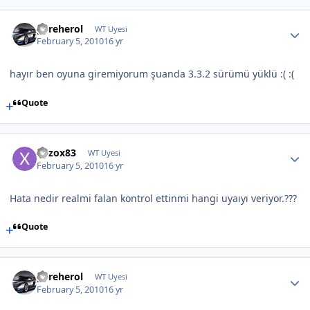
gereherol
WT Uyesi
February 5, 2010
16 yr
hayır ben oyuna giremiyorum şuanda 3.3.2 sürümü yüklü :( :(
Quote
xozox83
WT Uyesi
February 5, 2010
16 yr
Hata nedir realmi falan kontrol ettinmi hangi uyaıyı veriyor.???
Quote
gereherol
WT Uyesi
February 5, 2010
16 yr