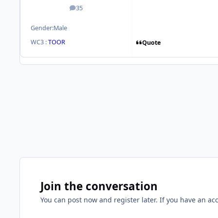
35
posts
Gender:
Male
WC3 :
TOOR
Quote
Join the conversation
You can post now and register later. If you have an ac