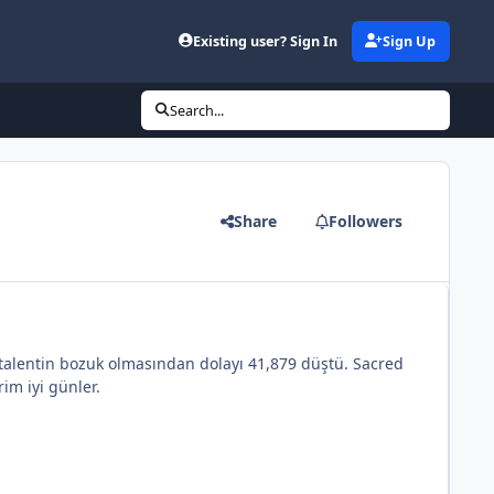
Existing user? Sign In
Sign Up
Search...
Share
Followers
talentin bozuk olmasından dolayı 41,879 düştü. Sacred
rim iyi günler.