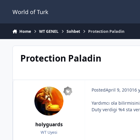
Jump to content
World of Turk
Home
WT GENEL
Sohbet
Protection Paladin
Protection Paladin
Posted
April 9, 2010
16 
Yardımcı ola bilirmisi
Duty verdigi %4 sta ver
holyguards
WT Uyesi