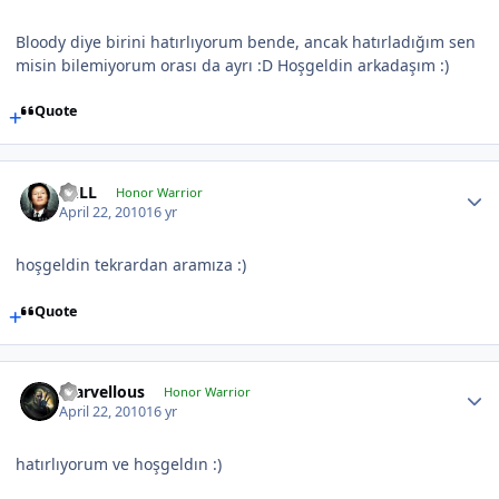
Bloody diye birini hatırlıyorum bende, ancak hatırladığım sen
misin bilemiyorum orası da ayrı :D Hoşgeldin arkadaşım :)
Quote
BuLL
Honor Warrior
April 22, 2010
16 yr
hoşgeldin tekrardan aramıza :)
Quote
marvellous
Honor Warrior
April 22, 2010
16 yr
hatırlıyorum ve hoşgeldın :)