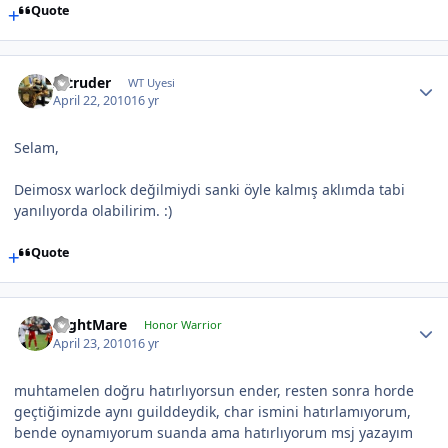
Quote
Intruder
WT Uyesi
April 22, 2010
16 yr
Selam,
Deimosx warlock değilmiydi sanki öyle kalmış aklımda tabi
yanılıyorda olabilirim. :)
Quote
NightMare
Honor Warrior
April 23, 2010
16 yr
muhtamelen doğru hatırlıyorsun ender, resten sonra horde
geçtiğimizde aynı guilddeydik, char ismini hatırlamıyorum,
bende oynamıyorum suanda ama hatırlıyorum msj yazayım