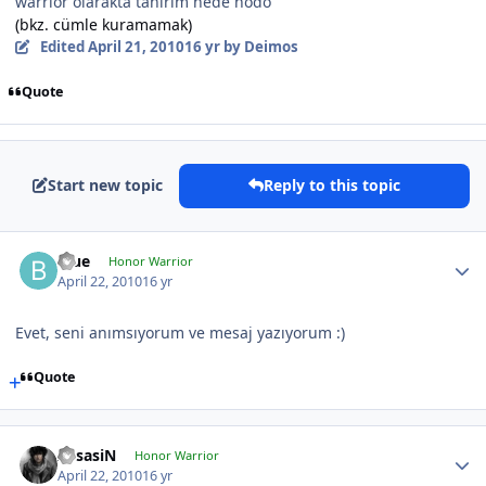
warrior olarakta tanırım hede hödö
(bkz. cümle kuramamak)
Edited
April 21, 2010
16 yr
by Deimos
Quote
Start new topic
Reply to this topic
Blue
Honor Warrior
April 22, 2010
16 yr
Evet, seni anımsıyorum ve mesaj yazıyorum :)
Quote
AssasiN
Honor Warrior
April 22, 2010
16 yr