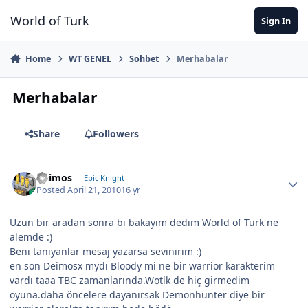
Jump to content
World of Turk
Sign In
Home
WT GENEL
Sohbet
Merhabalar
Merhabalar
Share
Followers
Deimos
Epic Knight
Posted
April 21, 2010
16 yr
Uzun bir aradan sonra bi bakayım dedim World of Turk ne
alemde :)
Beni tanıyanlar mesaj yazarsa sevinirim :)
en son Deimosx mydı Bloody mi ne bir warrior karakterim
vardı taaa TBC zamanlarında.Wotlk de hiç girmedim
oyuna.daha öncelere dayanırsak Demonhunter diye bir