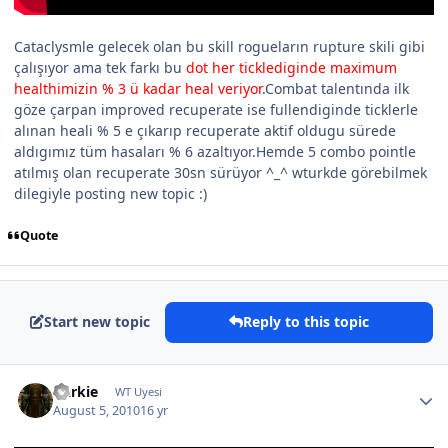
Cataclysmle gelecek olan bu skill rogueların rupture skili gibi
çalışıyor ama tek farkı bu
dot her ticklediginde maximum
healthimizin % 3 ü kadar heal veriyor
.Combat talentında ilk
göze çarpan improved recuperate ise fullendiginde ticklerle
alınan heali % 5 e çıkarıp recuperate aktif oldugu sürede
aldıgımız tüm hasaları % 6 azaltıyor.Hemde 5 combo pointle
atılmış olan recuperate 30sn sürüyor ^_^ wturkde görebilmek
dilegiyle posting new topic :)
Quote
Start new topic
Reply to this topic
Darkie
WT Uyesi
August 5, 2010
16 yr