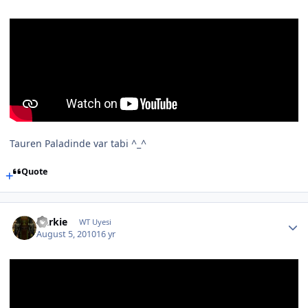
Tauren Paladinde var tabi ^_^
Quote
Darkie
WT Uyesi
August 5, 2010
16 yr