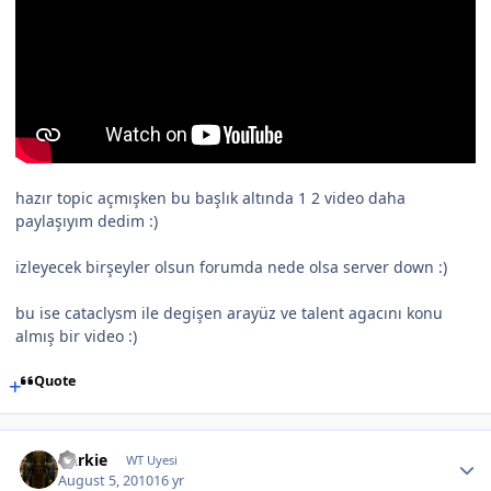
hazır topic açmışken bu başlık altında 1 2 video daha
paylaşıyım dedim :)
izleyecek birşeyler olsun forumda nede olsa server down :)
bu ise cataclysm ile degişen arayüz ve talent agacını konu
almış bir video :)
Quote
Darkie
WT Uyesi
August 5, 2010
16 yr