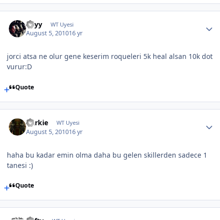
Edyy
WT Uyesi
August 5, 2010
16 yr
jorci atsa ne olur gene keserim roqueleri 5k heal alsan 10k dot
vurur:D
Quote
Darkie
WT Uyesi
August 5, 2010
16 yr
haha bu kadar emin olma daha bu gelen skillerden sadece 1
tanesi :)
Quote