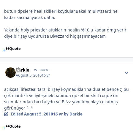
butun dpslere heal skilleri koydular.Bakalım Bl@zzard ne
kadar sacmalıyacak daha.
Yakında holy priestler attıkların healin %10 u kadar dmg verir
diye bir şey uydurursa Bl@zzard hiç şaşırmayacam
Quote
Darkie
WT Uyesi
August 5, 2010
16 yr
açıkçası lifesteal tarzı birşey koymadıklarına dua et bence :) bu
çok mantıklı ve iyileşmek babında güzel bir skill rogue un
sıkıntılarından biri buydu ve Bl!zz yönetimi olaya el atmış
görünüyor ^_^
Edited
August 5, 2010
16 yr
by Darkie
Quote