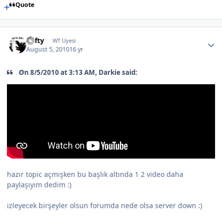
Quote
Lofty
WT Uyesi
August 5, 2010
16 yr
On 8/5/2010 at 3:13 AM, Darkie said:
hazır topic açmışken bu başlık altında 1 2 video daha
paylaşıyım dedim :)
izleyecek birşeyler olsun forumda nede olsa server down :)