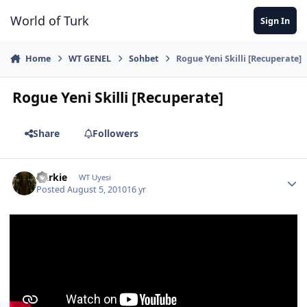
Jump to content
World of Turk
Sign In
Home
WT GENEL
Sohbet
Rogue Yeni Skilli [Recuperate]
Rogue Yeni Skilli [Recuperate]
Share
Followers
Darkie
WT Uyesi
Posted
August 5, 2010
16 yr