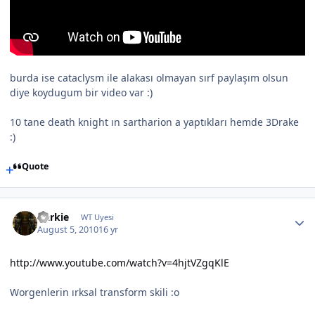
burda ise cataclysm ile alakası olmayan sırf paylaşım olsun
diye koydugum bir video var :)
10 tane death knight ın sartharion a yaptıkları hemde 3Drake
:)
Quote
Darkie
WT Uyesi
August 5, 2010
16 yr
http://www.youtube.com/watch?v=4hjtVZgqKlE
Worgenlerin ırksal transform skili :o