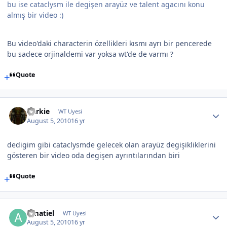
bu ise cataclysm ile degişen arayüz ve talent agacını konu
almış bir video :)
Bu video'daki characterin özellikleri kısmı ayrı bir pencerede
bu sadece orjinaldemi var yoksa wt'de de varmı ?
Quote
Darkie
WT Uyesi
August 5, 2010
16 yr
dedigim gibi cataclysmde gelecek olan arayüz degişikliklerini
gösteren bir video oda degişen ayrıntılarından biri
Quote
Amatiel
WT Uyesi
August 5, 2010
16 yr