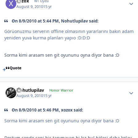
xozox
WT Uyesi
August 9, 2010
15 yr
On 8/9/2010 at 5:44 PM, Nohutlupilav said:
Görüonuzmu serverın offline olmasının yararlarını bakın adam
yeniden yuva kurma planları yapıo :D:D:D
Sorma kimi arasam sen git oyununu oyna diyor bana :D
Quote
Nohutlupilav
Honor Warrior
August 9, 2010
15 yr
On 8/9/2010 at 5:46 PM, xozox said:
Sorma kimi arasam sen git oyununu oyna diyor bana :D
Dostum sende seni hiç tanımayan bi kız bul bölesi daha kolay