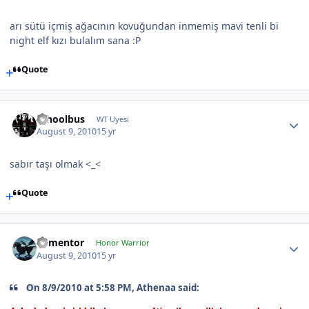
arı sütü içmiş ağacının kovuğundan inmemiş mavi tenli bi
night elf kızı bulalım sana :P
Quote
schoolbus
WT Uyesi
August 9, 2010
15 yr
sabır taşı olmak <_<
Quote
dementor
Honor Warrior
August 9, 2010
15 yr
On 8/9/2010 at 5:58 PM, Athenaa said: