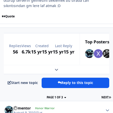
oturup serverın gelmesini beklemek bu sırada can
sıkıntısından gm lere laf atmak :D
Quote
Top Posters I
Replies
Views
Created
Last Reply
56
6.7k
15 yr
15 yr
15 yr
15 yr
Expand topic overview
Start new topic
Reply to this topic
PAGE 1 OF 3
NEXT
dementor
Honor Warrior
August 9, 2010
15 yr