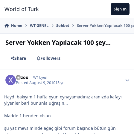
Jump to content
World of Turk
Sign In
Home
WT GENEL
Sohbet
Server Yokken Yapılacak 100 şe
Server Yokken Yapılacak 100 şey...
Share
Followers
xozox
WT Uyesi
Posted
August 9, 2010
15 yr
Haydi bakıyım 1 hafta oyun oynayamadınız aranızda kafayı
yiyenler bari bununla uğraşın...
Madde 1 benden olsun.
şu yaz mevsiminde ağaç gibi forum başında bütün gün