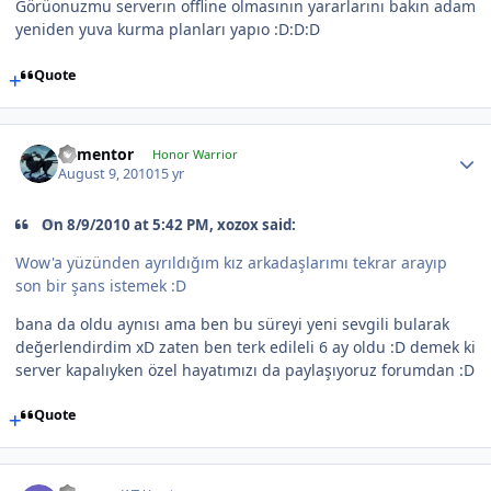
Görüonuzmu serverın offline olmasının yararlarını bakın adam
yeniden yuva kurma planları yapıo :D:D:D
Quote
dementor
Honor Warrior
August 9, 2010
15 yr
On 8/9/2010 at 5:42 PM, xozox said:
Wow'a yüzünden ayrıldığım kız arkadaşlarımı tekrar arayıp
son bir şans istemek :D
bana da oldu aynısı ama ben bu süreyi yeni sevgili bularak
değerlendirdim xD zaten ben terk edileli 6 ay oldu :D demek ki
server kapalıyken özel hayatımızı da paylaşıyoruz forumdan :D
Quote