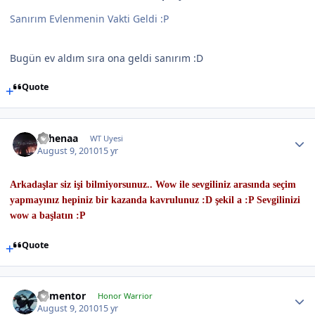
Sanırım Evlenmenin Vakti Geldi :P
Bugün ev aldım sıra ona geldi sanırım :D
Quote
Athenaa
WT Uyesi
August 9, 2010
15 yr
Arkadaşlar siz işi bilmiyorsunuz.. Wow ile sevgiliniz arasında seçim
yapmayınız hepiniz bir kazanda kavrulunuz :D şekil a :P Sevgilinizi
wow a başlatın :P
Quote
dementor
Honor Warrior
August 9, 2010
15 yr