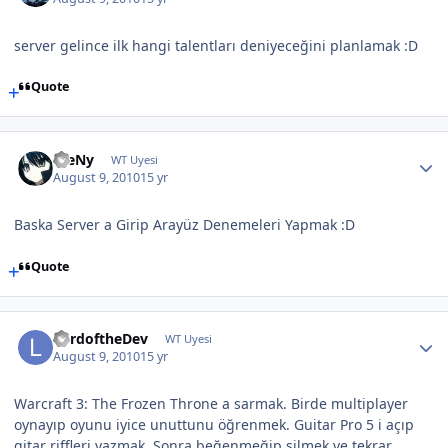
server gelince ilk hangi talentları deniyeceğini planlamak :D
Quote
WeNy
WT Uyesi
August 9, 2010
15 yr
Baska Server a Girip Arayüz Denemeleri Yapmak :D
Quote
LordoftheDev
WT Uyesi
August 9, 2010
15 yr
Warcraft 3: The Frozen Throne a sarmak. Birde multiplayer
oynayıp oyunu iyice unuttunu öğrenmek. Guitar Pro 5 i açıp
gitar riffleri yazmak. Sonra beğenmeğip silmek ve tekrar