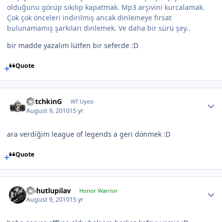
olduğunu görüp sıkılıp kapatmak. Mp3 arşivini kurcalamak.
Çok çok önceleri indirilmiş ancak dinlemeye fırsat
bulunamamış şarkıları dinlemek. Ve daha bir sürü şey..
bir madde yazalım lütfen bir seferde :D
Quote
WitchkinG
WT Uyesi
August 9, 2010
15 yr
ara verdiğim league of legends a geri dönmek :D
Quote
Nohutlupilav
Honor Warrior
August 9, 2010
15 yr