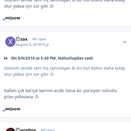
olur yoksa işin zor gibi :D
Quote
xozox
WT Uyesi
August 9, 2010
15 yr
On 8/9/2010 at 5:49 PM, Nohutlupilav said:
Dostum sende seni hiç tanımayan bi kız bul bölesi daha kolay
olur yoksa işin zor gibi :D
Kafam çok karışık karnım acıktı bana bir porsiyon nohutlu
pilav yollasana :D
Quote
Snoopboy
WT Uyesi