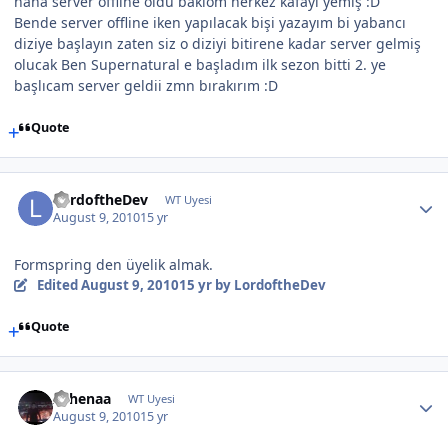
haha server offline oldu bakıom herkez kafayı yemiş :D
Bende server offline iken yapılacak bişi yazayım bi yabancı
diziye başlayın zaten siz o diziyi bitirene kadar server gelmiş
olucak Ben Supernatural e başladım ilk sezon bitti 2. ye
başlıcam server geldii zmn bırakırım :D
Quote
LordoftheDev
WT Uyesi
August 9, 2010
15 yr
Formspring den üyelik almak.
Edited
August 9, 2010
15 yr
by LordoftheDev
Quote
Athenaa
WT Uyesi
August 9, 2010
15 yr