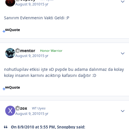
August 9, 2010
15 yr
Sanırım Evlenmenin Vakti Geldi :P
Quote
dementor
Honor Warrior
August 9, 2010
15 yr
nohutlupilav etkisi işte xD pvpde bu adama dalınmaz da kolay
kolay insanın karnını acıktırıp kafasını dağıtır :D
Quote
xozox
WT Uyesi
August 9, 2010
15 yr
On 8/9/2010 at 5:55 PM, Snoopboy said: