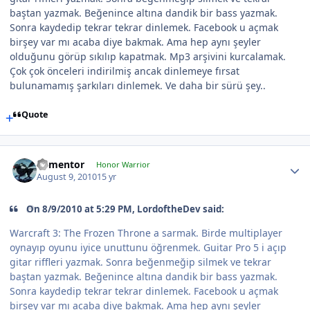
baştan yazmak. Beğenince altına dandik bir bass yazmak.
Sonra kaydedip tekrar tekrar dinlemek. Facebook u açmak
birşey var mı acaba diye bakmak. Ama hep aynı şeyler
olduğunu görüp sıkılıp kapatmak. Mp3 arşivini kurcalamak.
Çok çok önceleri indirilmiş ancak dinlemeye fırsat
bulunamamış şarkıları dinlemek. Ve daha bir sürü şey..
Quote
dementor
Honor Warrior
August 9, 2010
15 yr
On 8/9/2010 at 5:29 PM, LordoftheDev said:
Warcraft 3: The Frozen Throne a sarmak. Birde multiplayer
oynayıp oyunu iyice unuttunu öğrenmek. Guitar Pro 5 i açıp
gitar riffleri yazmak. Sonra beğenmeğip silmek ve tekrar
baştan yazmak. Beğenince altına dandik bir bass yazmak.
Sonra kaydedip tekrar tekrar dinlemek. Facebook u açmak
birşey var mı acaba diye bakmak. Ama hep aynı şeyler