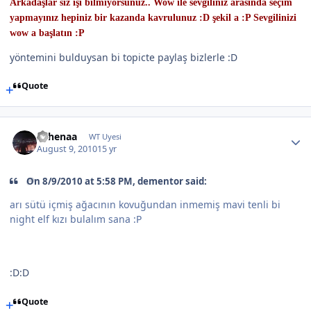
Arkadaşlar siz işi bilmiyorsunuz.. Wow ile sevgiliniz arasında seçim
yapmayınız hepiniz bir kazanda kavrulunuz :D şekil a :P Sevgilinizi
wow a başlatın :P
yöntemini bulduysan bi topicte paylaş bizlerle :D
Quote
Athenaa
WT Uyesi
August 9, 2010
15 yr
On 8/9/2010 at 5:58 PM, dementor said:
arı sütü içmiş ağacının kovuğundan inmemiş mavi tenli bi
night elf kızı bulalım sana :P
:D:D
Quote