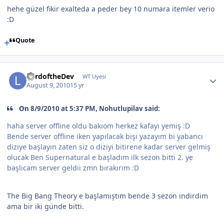
hehe güzel fikir exalteda a peder bey 10 numara itemler verio
:D
Quote
LordoftheDev
WT Uyesi
August 9, 2010
15 yr
On 8/9/2010 at 5:37 PM, Nohutlupilav said:
haha server offline oldu bakıom herkez kafayı yemiş :D
Bende server offline iken yapılacak bişi yazayım bi yabancı
diziye başlayın zaten siz o diziyi bitirene kadar server gelmiş
olucak Ben Supernatural e başladım ilk sezon bitti 2. ye
başlıcam server geldii zmn bırakırım :D
The Big Bang Theory e başlamıştım bende 3 sezon indirdim
ama bir iki günde bitti.