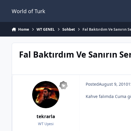
Jump to content
World of Turk
Home
WT GENEL
Sohbet
Fal Baktırdım Ve Sanırın S
Fal Baktırdım Ve Sanırın Se
Posted
August 9, 2010
1
Kahve falımda Cuma gü
tekrarla
WT Uyesi