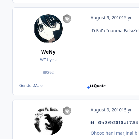
August 9, 2010
15 yr
:D Fal'a Inanma Falsi
WeNy
WT Uyesi
292
posts
Gender:
Male
Quote
August 9, 2010
15 yr
On 8/9/2010 at 7:54
Ohooo hani marjinal bi