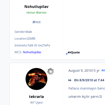
Nohutlupilav
Honor Warrior
908
posts
Gender:
Male
Location:
İZMİR
Interests:
TaM 35 GöZTePe
WC3 :
Nohutlupilav
Quote
August 9, 2010
15 yr
AU
On 8/9/2010 at 7:44
Fallara inanmayın bence
tekrarla
umarım Açılır yarın:D
WT Uyesi