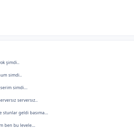
ok şimdi..
num simdi..
erim simdi...
erversız serversız..
stunlar geldi basıma...
m ben bu levele...