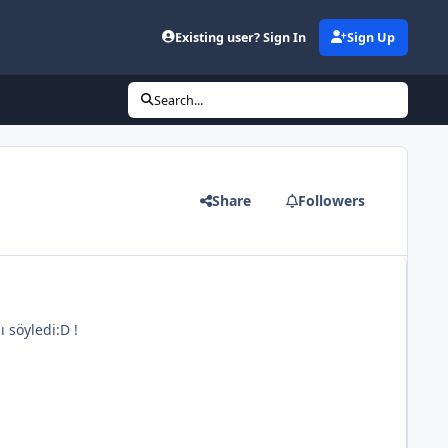
Existing user? Sign In
Sign Up
Search...
Share
Followers
söyledi:D !