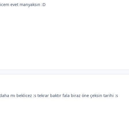
icem evet manyaksın :D
aha mı beklicez :s tekrar baktır fala biraz öne çeksin tarihi :s