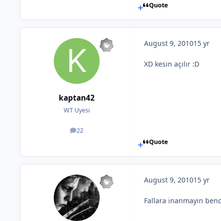
Quote
August 9, 2010
15 yr
XD kesin açılır :D
kaptan42
WT Uyesi
22
posts
Quote
August 9, 2010
15 yr
Fallara inanmayın bence