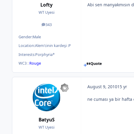
Lofty
Abi sen manyakmısın d
WT Uyesi
343
posts
Gender:
Male
Location:
Alem'cinin kardeşi :P
Interests:
Porphyria*
WC3 :
Rouge
Quote
August 9, 2010
15 yr
ne cuması ya bir hafta d
BatyuS
WT Uyesi