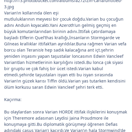
http://i13.photobucket.com/albums/a272/Zin-carla/untitled-
3.jpg
Varian’ın kollarında ölen eşi
mutluluklarının meyvesi bir çocuk doğdu.Varian bu çocuğun
adını Anduin koyacaktı.Yani Azeroth’un gelmiş geçmiş en
büyük komutanlarından birinin adını.İttifak çatırdamaya
başladı Elflerin Quel’thas krallığı,İnsanların Stormgarde ve
Gilneas krallıklar ittifak’tan ayrıldılar.Buna rağmen Varian vefa
borcu olan Teranis’e hep sadık kalacağına ant içt.şehrin
yeniden inşasını yapan taşustalar loncasının Edwin Vancleef
Varian’dan hizmetlerinin karşılığını istedi.Bu lonca çok siyasi
bir gruptu ve çok fahiş bir ücet istedi.Varian kabul
etmedi.şehirde taşustaları isyan etti bu isyan sırasında
Varian’ın güzek karısı Tiffin öldü.Varian yas tutarken kendisini
ölüm korkusu saran Edwin Vancleef şehri terk etti.
Kaçırma:
Bu olaylardan sonra Varian HORDE ittifak ilişkilerini konuşmak
için Theremore adasınan Leydisi Jaina Proudmore ile
konuşmaya gitti.Bu diplomatik görüşmeyi öğrenen Defias
adındaki casus Varian’ı kaçırdı.Ve Varian’ın hala Stormwind'de