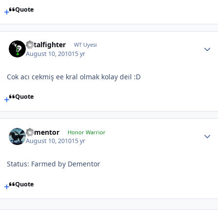
Quote
Fatalfighter
WT Uyesi
August 10, 2010
15 yr
Cok acı cekmiş ee kral olmak kolay deil :D
Quote
dementor
Honor Warrior
August 10, 2010
15 yr
Status: Farmed by Dementor
Quote