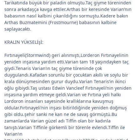
Tarikatında büyük bir paladin olmuştu.Taç giyme töreninden
sonra arkadaşça kavga ettiler.Arthas bir keresinde Varian’nın
babasının nasıl kalbini çıkarıldığını sormuştu.Kadere bakın
Arthas Buzmatemini (Frostmourne) babasının kalbine
saplayacaktı.
KRALIN YÜKSELİşİ:
Fırtınayeli(Stormwind) geri alınmıştı,Lorderon Fırtınayelinin
yeniden inşasına yardım etti.Varian tam 18 yaşındayken taç
giydi.Tenaris Varian’ın taç giyme töreninde çok
duygulandı.Kafadan sorunlu bir çocuktan akıllı ve soylu bir
krala dönüşmesinden gurur duydu.Varian Tenaris’in ikinci
oğlu gibiydi.Taş ustası Edwin Vancleef Fırtınayeli’nin yeniden
inşasına yardım etmeye geldi.Varian ve Fırtına yeli halkı
Lordoron insanları sayesinde krallıklarına kavuşmuş
oldular.Fırtınayeli’nin inşası bitirildiğinde yeniden doğmuş
gibi oldu.şehir sanki ne kan ne de savaş görmüştü.Bu
zamanlarda Varian güzel adı Tiffin olan bir kadınla
tanıştı.Varian Tiffinle görkemli bir törenle evlendi.Tiffin ile
Varian’ın