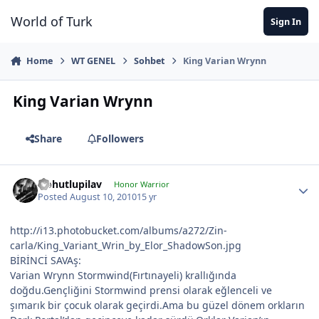
Jump to content
World of Turk
Sign In
Home
WT GENEL
Sohbet
King Varian Wrynn
King Varian Wrynn
Share
Followers
Nohutlupilav
Honor Warrior
Posted
August 10, 2010
15 yr
http://i13.photobucket.com/albums/a272/Zin-
carla/King_Variant_Wrin_by_Elor_ShadowSon.jpg
BİRİNCİ SAVAş:
Varian Wrynn Stormwind(Fırtınayeli) krallığında
doğdu.Gençliğini Stormwind prensi olarak eğlenceli ve
şımarık bir çocuk olarak geçirdi.Ama bu güzel dönem orkların