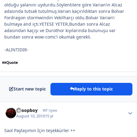
olduğu yalanını uydurdu.Söylentilere göre Varian’ın Alcaz
adasında tutsak tutulmuş.Varian kaçırıldıktan sonra Bolvar
Fordragon stormwindin Vekilharçı oldu.Bolvar Varian’ı
bulmaya and içti.YETESE YETER,Bundan sonra Alcaz
adasından kaçışı ve Durothor kıyılarında bulunuşu var
bundan sonra wow-comc’i okumak gerekli.
-ALINTIDIR-
Quote
Start new topic
Reply to this topic
Snoopboy
WT Uyesi
August 10, 2010
15 yr
Saol Paylaşımın İçin teşekkürler ++