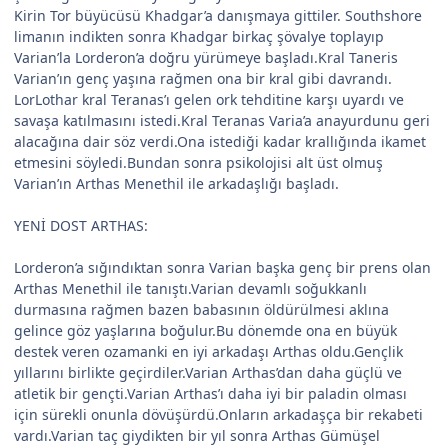
Kirin Tor büyücüsü Khadgar’a danışmaya gittiler. Southshore
limanın indikten sonra Khadgar birkaç şövalye toplayıp
Varian’la Lorderon’a doğru yürümeye başladı.Kral Taneris
Varian’ın genç yaşına rağmen ona bir kral gibi davrandı.
LorLothar kral Teranas’ı gelen ork tehditine karşı uyardı ve
savaşa katılmasını istedi.Kral Teranas Varia’a anayurdunu geri
alacağına dair söz verdi.Ona istediği kadar krallığında ikamet
etmesini söyledi.Bundan sonra psikolojisi alt üst olmuş
Varian’ın Arthas Menethil ile arkadaşlığı başladı.
YENİ DOST ARTHAS:
Lorderon’a sığındıktan sonra Varian başka genç bir prens olan
Arthas Menethil ile tanıştı.Varian devamlı soğukkanlı
durmasına rağmen bazen babasının öldürülmesi aklına
gelince göz yaşlarına boğulur.Bu dönemde ona en büyük
destek veren ozamanki en iyi arkadaşı Arthas oldu.Gençlik
yıllarını birlikte geçirdiler.Varian Arthas’dan daha güçlü ve
atletik bir gençti.Varian Arthas’ı daha iyi bir paladin olması
için sürekli onunla dövüşürdü.Onların arkadaşça bir rekabeti
vardı.Varian taç giydikten bir yıl sonra Arthas Gümüşel