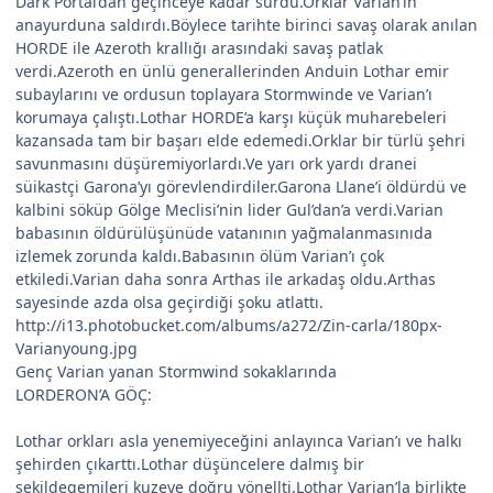
Dark Portal’dan geçinceye kadar sürdü.Orklar Varian’ın
anayurduna saldırdı.Böylece tarihte birinci savaş olarak anılan
HORDE ile Azeroth krallığı arasındaki savaş patlak
verdi.Azeroth en ünlü generallerinden Anduin Lothar emir
subaylarını ve ordusun toplayara Stormwinde ve Varian’ı
korumaya çalıştı.Lothar HORDE’a karşı küçük muharebeleri
kazansada tam bir başarı elde edemedi.Orklar bir türlü şehri
savunmasını düşüremiyorlardı.Ve yarı ork yardı dranei
süikastçi Garona’yı görevlendirdiler.Garona Llane’i öldürdü ve
kalbini söküp Gölge Meclisi’nin lider Gul’dan’a verdi.Varian
babasının öldürülüşünüde vatanının yağmalanmasınıda
izlemek zorunda kaldı.Babasının ölüm Varian’ı çok
etkiledi.Varian daha sonra Arthas ile arkadaş oldu.Arthas
sayesinde azda olsa geçirdiği şoku atlattı.
http://i13.photobucket.com/albums/a272/Zin-carla/180px-
Varianyoung.jpg
Genç Varian yanan Stormwind sokaklarında
LORDERON’A GÖÇ:
Lothar orkları asla yenemiyeceğini anlayınca Varian’ı ve halkı
şehirden çıkarttı.Lothar düşüncelere dalmış bir
şekildegemileri kuzeye doğru yönellti.Lothar Varian’la birlikte