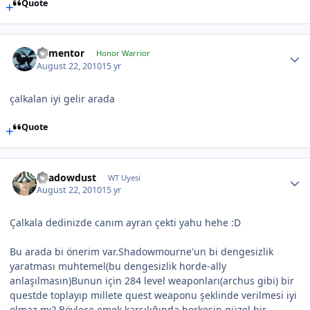
Quote
dementor
Honor Warrior
August 22, 2010
15 yr
çalkalan iyi gelir arada
Quote
Shadowdust
WT Uyesi
August 22, 2010
15 yr
Çalkala dedinizde canım ayran çekti yahu hehe :D
Bu arada bi önerim var.Shadowmourne'un bi dengesizlik
yaratması muhtemel(bu dengesizlik horde-ally
anlaşılmasın)Bunun için 284 level weaponları(archus gibi) bir
questde toplayıp millete quest weaponu şeklinde verilmesi iyi
olmaz mı? Böylece emek karşılığında herkesin güzel bir