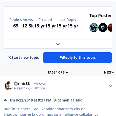
Top Posters 
Replies
Views
Created
Last Reply
69
12.3k
15 yr
15 yr
15 yr
15 yr
Expand topic overview
Start new topic
Reply to this topic
PAGE 1 OF 3
NEXT
dennis88
WT Uyesi
August 22, 2010
15 yr
On 8/22/2010 at 9:27 PM, Eudamoniaa said:
Bugün "General" adlı karakter shattrath city de
Shadowmourne la görülmüş şu an alliance çalkalanıyor