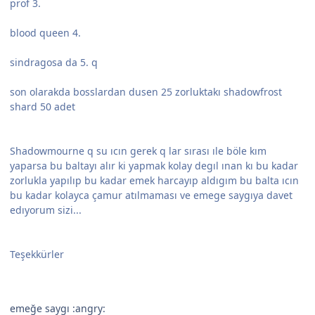
prof 3.
blood queen 4.
sindragosa da 5. q
son olarakda bosslardan dusen 25 zorluktakı shadowfrost
shard 50 adet
Shadowmourne q su ıcın gerek q lar sırası ıle böle kım
yaparsa bu baltayı alır ki yapmak kolay degıl ınan kı bu kadar
zorlukla yapılıp bu kadar emek harcayıp aldıgım bu balta ıcın
bu kadar kolayca çamur atılmaması ve emege saygıya davet
edıyorum sizi...
Teşekkürler
emeğe saygı :angry: