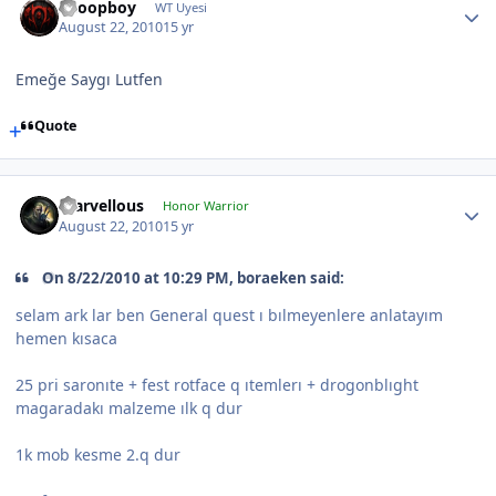
Snoopboy
WT Uyesi
August 22, 2010
15 yr
Emeğe Saygı Lutfen
Quote
marvellous
Honor Warrior
August 22, 2010
15 yr
On 8/22/2010 at 10:29 PM, boraeken said:
selam ark lar ben General quest ı bılmeyenlere anlatayım
hemen kısaca
25 pri saronıte + fest rotface q ıtemlerı + drogonblıght
magaradakı malzeme ılk q dur
1k mob kesme 2.q dur