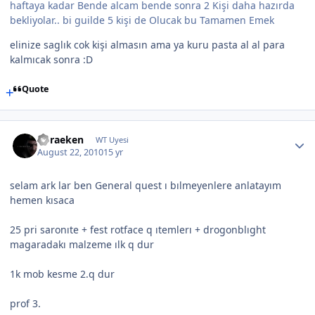
haftaya kadar Bende alcam bende sonra 2 Kişi daha hazırda
bekliyolar.. bi guilde 5 kişi de Olucak bu Tamamen Emek
elinize saglık cok kişi almasın ama ya kuru pasta al al para
kalmıcak sonra :D
Quote
boraeken
WT Uyesi
August 22, 2010
15 yr
selam ark lar ben General quest ı bılmeyenlere anlatayım
hemen kısaca
25 pri saronıte + fest rotface q ıtemlerı + drogonblıght
magaradakı malzeme ılk q dur
1k mob kesme 2.q dur
prof 3.