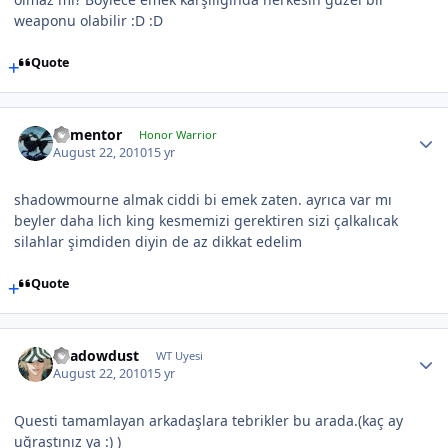
weaponu olabilir :D :D
Quote
dementor
Honor Warrior
August 22, 2010
15 yr
shadowmourne almak ciddi bi emek zaten. ayrıca var mı
beyler daha lich king kesmemizi gerektiren sizi çalkalıcak
silahlar şimdiden diyin de az dikkat edelim
Quote
Shadowdust
WT Uyesi
August 22, 2010
15 yr
Questi tamamlayan arkadaşlara tebrikler bu arada.(kaç ay
uğraştınız ya :) )