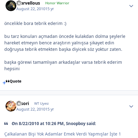
marvellous
Honor Warrior
August 22, 2010
15 yr
öncelikle bora tebrik ederim :)
bu tarz konuları açmadan öncede kulakdan dolma şeylerle
hareket etmeyın bence araştırın yalnışsa şikayet edin
doğruysa tebrik etmekten başka diyicek söz yoktur zaten.
başka görewi tamamlıyan arkadaşlar varsa tebrik ederim
hepsini
Quote
sasori
WT Uyesi
August 22, 2010
15 yr
On 8/22/2010 at 10:26 PM, Snoopboy said:
Çalkalanan Bişi Yok Adamlar Emek Verdi Yapmışlar İşte 1