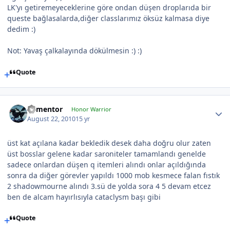
LK'yı getiremeyeceklerine göre ondan düşen droplarıda bir
queste bağlasalarda,diğer classlarımız öksüz kalmasa diye
dedim :)
Not: Yavaş çalkalayında dökülmesin :) :)
Quote
dementor
Honor Warrior
August 22, 2010
15 yr
üst kat açılana kadar bekledik desek daha doğru olur zaten
üst bosslar gelene kadar saroniteler tamamlandı genelde
sadece onlardan düşen q itemleri alındı onlar açıldığında
sonra da diğer görevler yapıldı 1000 mob kesmece falan fıstık
2 shadowmourne alındı 3.sü de yolda sora 4 5 devam etcez
ben de alcam hayırlısıyla cataclysm başı gibi
Quote