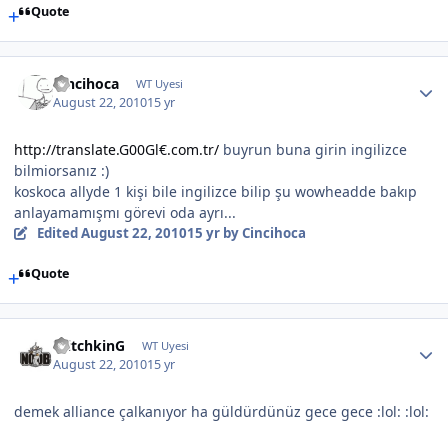
Quote
Cincihoca
WT Uyesi
August 22, 2010
15 yr
http://translate.G00Gl€.com.tr/
buyrun buna girin ingilizce
bilmiorsanız :)
koskoca allyde 1 kişi bile ingilizce bilip şu wowheadde bakıp
anlayamamışmı görevi oda ayrı...
Edited
August 22, 2010
15 yr
by Cincihoca
Quote
WitchkinG
WT Uyesi
August 22, 2010
15 yr
demek alliance çalkanıyor ha güldürdünüz gece gece :lol: :lol: