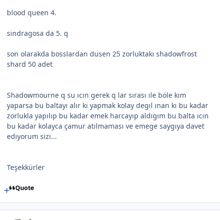
blood queen 4.
sindragosa da 5. q
son olarakda bosslardan dusen 25 zorluktakı shadowfrost
shard 50 adet
Shadowmourne q su ıcın gerek q lar sırası ıle böle kım
yaparsa bu baltayı alır ki yapmak kolay degıl ınan kı bu kadar
zorlukla yapılıp bu kadar emek harcayıp aldıgım bu balta ıcın
bu kadar kolayca çamur atılmaması ve emege saygıya davet
edıyorum sizi...
Teşekkürler
Quote