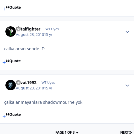
Quote
Fatalfighter
WT Uyesi
August 23, 2010
15 yr
calkalarsın sende :D
Quote
cevat1992
WT Uyesi
August 23, 2010
15 yr
çalkalanmayanlara shadowmourne yok !
Quote
PAGE 1 OF 3
NEXT