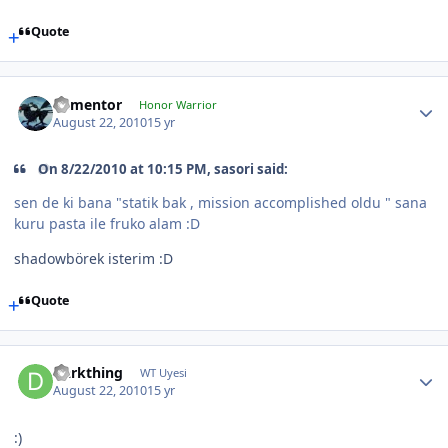
Quote
dementor
Honor Warrior
August 22, 2010
15 yr
On 8/22/2010 at 10:15 PM, sasori said:
sen de ki bana "statik bak , mission accomplished oldu " sana
kuru pasta ile fruko alam :D
shadowbörek isterim :D
Quote
Darkthing
WT Uyesi
August 22, 2010
15 yr
:)