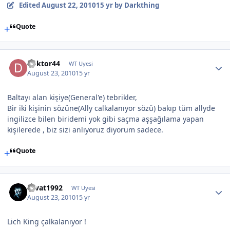
Edited
August 22, 2010
15 yr
by Darkthing
Quote
doktor44
WT Uyesi
August 23, 2010
15 yr
Baltayı alan kişiye(General'e) tebrikler,
Bir iki kişinin sözüne(Ally calkalanıyor sözü) bakıp tüm allyde
ingilizce bilen biridemi yok gibi saçma aşşağılama yapan
kişilerede , biz sizi anlıyoruz diyorum sadece.
Quote
cevat1992
WT Uyesi
August 23, 2010
15 yr
Lich King çalkalanıyor !