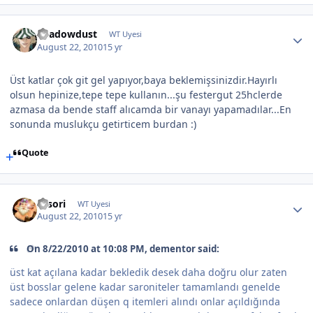
Shadowdust
WT Uyesi
August 22, 2010
15 yr
Üst katlar çok git gel yapıyor,baya beklemişsinizdir.Hayırlı
olsun hepinize,tepe tepe kullanın...şu festergut 25hclerde
azmasa da bende staff alıcamda bir vanayı yapamadılar...En
sonunda muslukçu getirticem burdan :)
Quote
sasori
WT Uyesi
August 22, 2010
15 yr
On 8/22/2010 at 10:08 PM, dementor said:
üst kat açılana kadar bekledik desek daha doğru olur zaten
üst bosslar gelene kadar saroniteler tamamlandı genelde
sadece onlardan düşen q itemleri alındı onlar açıldığında