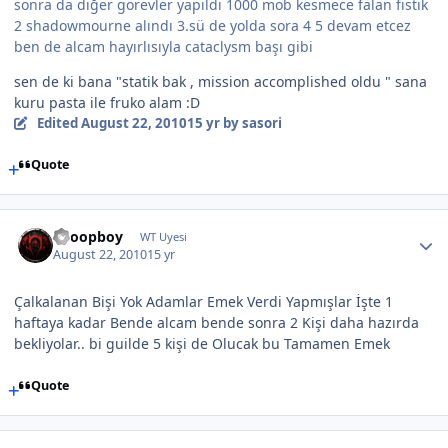
sonra da diğer görevler yapıldı 1000 mob kesmece falan fıstık
2 shadowmourne alındı 3.sü de yolda sora 4 5 devam etcez
ben de alcam hayırlısıyla cataclysm başı gibi
sen de ki bana "statik bak , mission accomplished oldu " sana
kuru pasta ile fruko alam :D
Edited
August 22, 2010
15 yr
by sasori
Quote
Snoopboy
WT Uyesi
August 22, 2010
15 yr
Çalkalanan Bişi Yok Adamlar Emek Verdi Yapmışlar İşte 1
haftaya kadar Bende alcam bende sonra 2 Kişi daha hazırda
bekliyolar.. bi guilde 5 kişi de Olucak bu Tamamen Emek
Quote