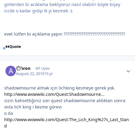
gmlerden bi acıklama bekliyoruz nasıl olabilri böyle bişey
iccde o kadar gidip lk yi kesmek :s
evet lütfen bi açıklama yapın ??????????????????????????????????
Quote
achron
WT Uyesi
August 22, 2010
15 yr
shadowmourne almak için lichking kesmeye gerek yok.
http://www.wowwiki.com/Quest:Shadowmourne...
sizin bahsettiğiniz son quest shadowmourne aldıktan sonra
onla lich king i kesme görevi
o da
http://www.wowwiki.com/Quest:The_Lich_King%27s_Last_Stan
d