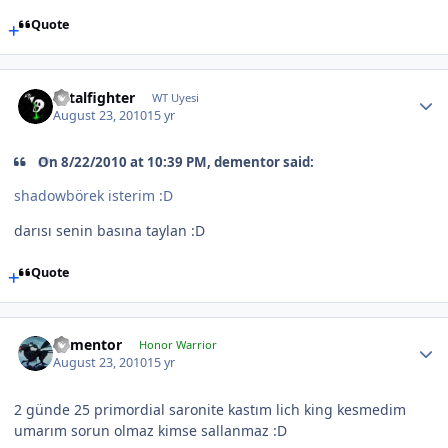
Quote
Fatalfighter
WT Uyesi
August 23, 2010
15 yr
On 8/22/2010 at 10:39 PM, dementor said:
shadowbörek isterim :D
darısı senin basına taylan :D
Quote
dementor
Honor Warrior
August 23, 2010
15 yr
2 günde 25 primordial saronite kastım lich king kesmedim
umarım sorun olmaz kimse sallanmaz :D