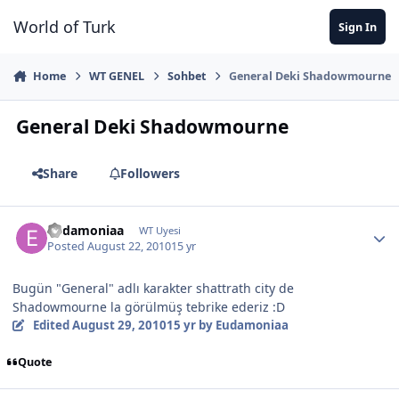
Jump to content
World of Turk
Sign In
Home
WT GENEL
Sohbet
General Deki Shadowmourne
General Deki Shadowmourne
Share
Followers
Eudamoniaa
WT Uyesi
Posted
August 22, 2010
15 yr
Bugün "General" adlı karakter shattrath city de
Shadowmourne la görülmüş tebrike ederiz :D
Edited
August 29, 2010
15 yr
by Eudamoniaa
Quote