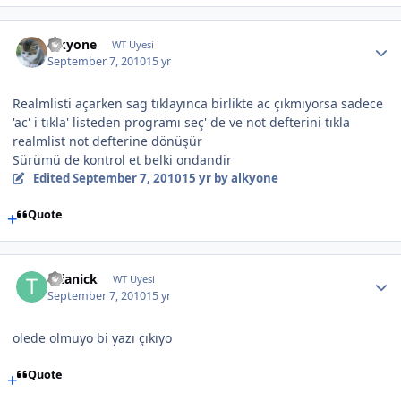
alkyone
WT Uyesi
September 7, 2010
15 yr
Realmlisti açarken sag tıklayınca birlikte ac çıkmıyorsa sadece
'ac' i tıkla' listeden programı seç' de ve not defterini tıkla
realmlist not defterine dönüşür
Sürümü de kontrol et belki ondandir
Edited
September 7, 2010
15 yr
by alkyone
Quote
thianick
WT Uyesi
September 7, 2010
15 yr
olede olmuyo bi yazı çıkıyo
Quote