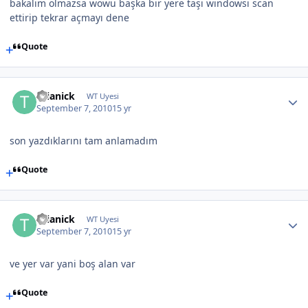
bakalım olmazsa wowu başka bir yere taşı windowsi scan
ettirip tekrar açmayı dene
Quote
thianick
WT Uyesi
September 7, 2010
15 yr
son yazdıklarını tam anlamadım
Quote
thianick
WT Uyesi
September 7, 2010
15 yr
ve yer var yani boş alan var
Quote