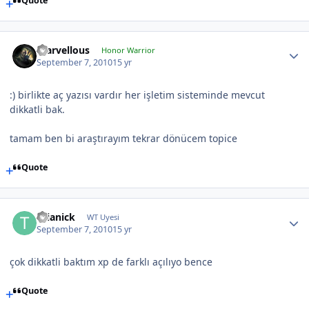
Quote
marvellous
Honor Warrior
September 7, 2010
15 yr
:) birlikte aç yazısı vardır her işletim sisteminde mevcut
dikkatli bak.
tamam ben bi araştırayım tekrar dönücem topice
Quote
thianick
WT Uyesi
September 7, 2010
15 yr
çok dikkatli baktım xp de farklı açılıyo bence
Quote