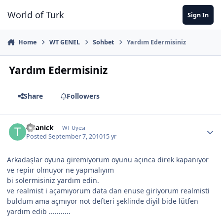
Jump to content
World of Turk
Sign In
Home
WT GENEL
Sohbet
Yardım Edermisiniz
Yardım Edermisiniz
Share
Followers
thianick
WT Uyesi
Posted
September 7, 2010
15 yr
Arkadaşlar oyuna giremiyorum oyunu açınca direk kapanıyor
ve repiır olmuyor ne yapmalıyım
bi solermisiniz yardım edin.
ve realmist i açamıyorum data dan enuse giriyorum realmisti
buldum ama açmıyor not defteri şeklinde diyil bide lütfen
yardım edib ...........