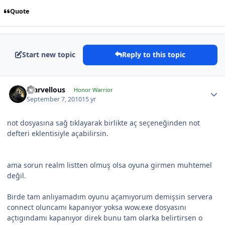
Quote
Start new topic
Reply to this topic
marvellous
Honor Warrior
September 7, 2010
15 yr
not dosyasına sağ tıklayarak birlikte aç seçeneğinden not
defteri eklentisiyle açabilirsin.
ama sorun realm listten olmuş olsa oyuna girmen muhtemel
değil.
Birde tam anlıyamadım oyunu açamıyorum demişsin servera
connect oluncamı kapanıyor yoksa wow.exe dosyasını
açtıgındamı kapanıyor direk bunu tam olarka belirtirsen o