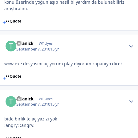
konu üzerinde yoğunlaşıp nasil bi yardım da bulunabiliriz
araştıralım.
Quote
thianick
WT Uyesi
September 7, 2010
15 yr
wow exe dosyasını açıyorum play diyorum kapanıyo direk
Quote
thianick
WT Uyesi
September 7, 2010
15 yr
bide birlik te aç yazızı yok
:angry: :angry: