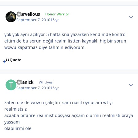
marvellous
Honor Warrior
September 7, 2010
15 yr
yok yok aynı açılıyor :) hatta sna yazarken kendımde kontrol
ettim de bu sorun değil realm listten kaynaklı hiç bir sorun
wowu kapatmaz diye tahmin ediyorum
Quote
thianick
WT Uyesi
September 7, 2010
15 yr
zaten ole de wow u çalıştırırsam nasıl oynucam wt yi
realmistsiz
acaaba bitanre realmist dosyası açsam olurmu realmisti oraya
yassam
olabilirmi ole