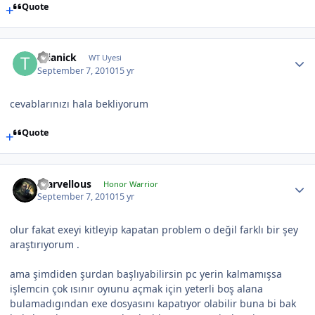
Quote
thianick
WT Uyesi
September 7, 2010
15 yr
cevablarınızı hala bekliyorum
Quote
marvellous
Honor Warrior
September 7, 2010
15 yr
olur fakat exeyi kitleyip kapatan problem o değil farklı bir şey
araştırıyorum .
ama şimdiden şurdan başlıyabilirsin pc yerin kalmamışsa
işlemcin çok ısınır oyıunu açmak için yeterli boş alana
bulamadıgından exe dosyasını kapatıyor olabilir buna bi bak