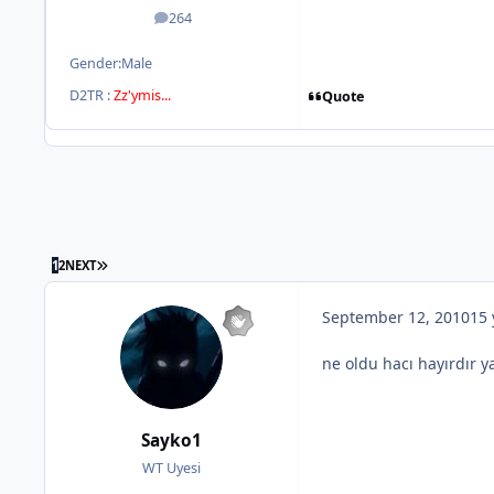
264
posts
Gender:
Male
D2TR :
Zz'ymis...
Quote
1
2
NEXT
September 12, 2010
15 
ne oldu hacı hayırdır y
Sayko1
WT Uyesi