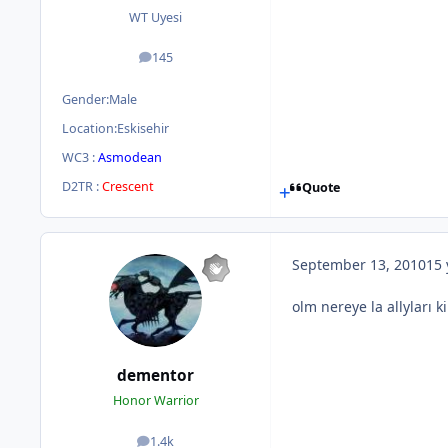
WT Uyesi
145
posts
Gender:
Male
Location:
Eskisehir
WC3 :
Asmodean
D2TR :
Crescent
Quote
September 13, 2010
15 
olm nereye la allyları k
dementor
Honor Warrior
1.4k
posts