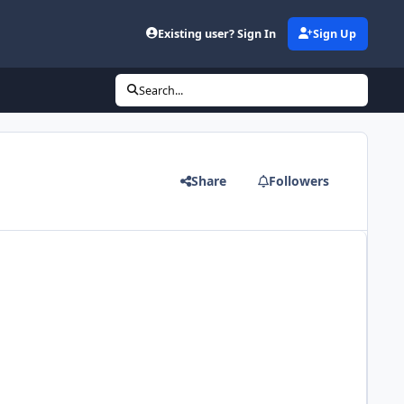
Existing user? Sign In
Sign Up
Search...
Share
Followers