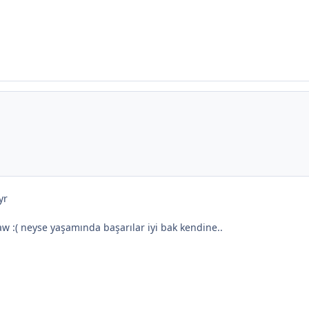
yr
aw :( neyse yaşamında başarılar iyi bak kendine..