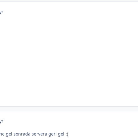
yr
yr
ne gel sonrada servera geri gel :)