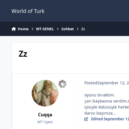
Jump to content
World of Turk
Home
WT GENEL
Sohbet
Zz
Zz
Posted
September 12, 
oyunu bıraktım.
çarı başkasına verdim.
iyisiyle kötüsüyle herke
darısı başınıza...
Cuqqa
Edited
September 12
WT Uyesi