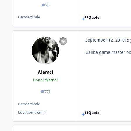
26
posts
Gender:
Male
Quote
September 12, 2010
15 
Galiba game master oldu
Alemci
Honor Warrior
771
posts
Gender:
Male
Location:
alem :)
Quote