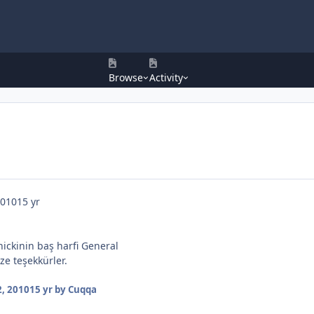
Browse
Activity
2010
15 yr
nickinin baş harfi General
ze teşekkürler.
, 2010
15 yr
by Cuqqa