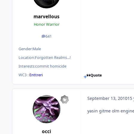
marvellous
Honor Warrior
641
posts
Gender:
Male
Location:
Forgotten Realms...!
Interests:
commit homicide
WC3 :
Enttreri
Quote
September 13, 2010
15 
yasin gitme olm enginee
occi