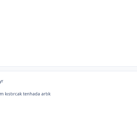
yr
im kıstırcak tenhada artık