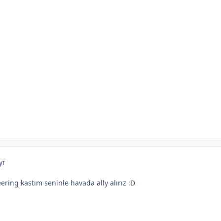
yr
ring kastım seninle havada ally alırız :D