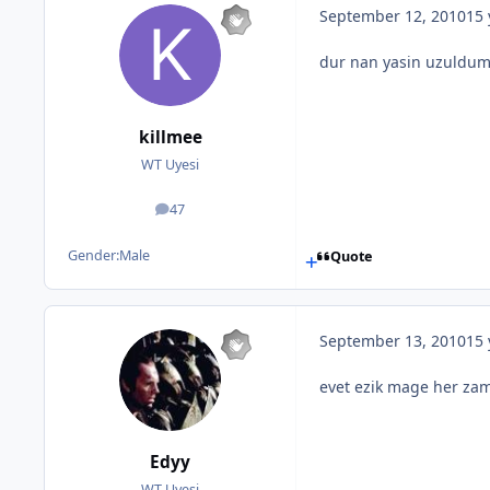
September 12, 2010
15 
dur nan yasin uzuldum v
killmee
WT Uyesi
47
posts
Gender:
Male
Quote
September 13, 2010
15 
evet ezik mage her zam
Edyy
WT Uyesi