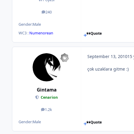
240
posts
Gender:
Male
WC3 :
Numenorean
Quote
September 13, 2010
15 
çok uzaklara gitme :)
Gintama
Cenarion
1.2k
posts
Gender:
Male
Quote