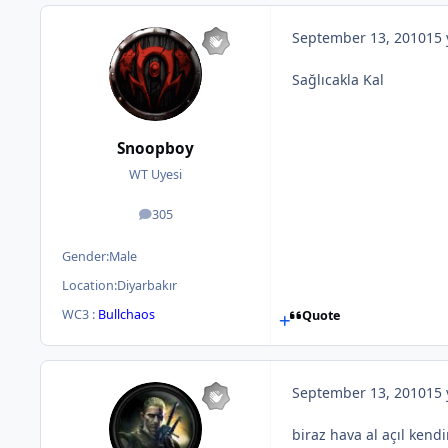
September 13, 2010
15 
Sağlıcakla Kal
Snoopboy
WT Uyesi
305
posts
Gender:
Male
Location:
Diyarbakır
WC3 :
Bullchaos
Quote
September 13, 2010
15 
biraz hava al açıl kendi