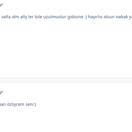
yr
alla olm ally ler bile uzulmustur gidisine :) hayırlıs olsun nabak ya
yr
an özliycem seni:)