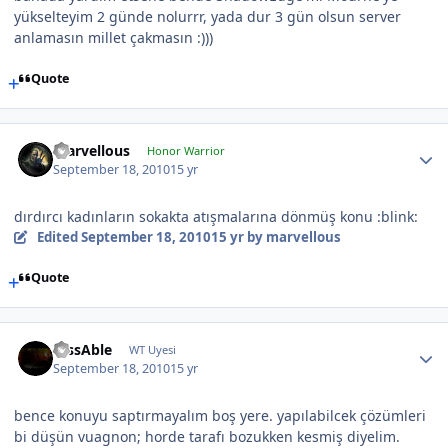
yükselteyim 2 günde nolurrr, yada dur 3 gün olsun server
anlamasın millet çakmasın :)))
Quote
marvellous
Honor Warrior
September 18, 2010
15 yr
dırdırcı kadınların sokakta atışmalarına dönmüş konu :blink:
Edited
September 18, 2010
15 yr
by marvellous
Quote
DissAble
WT Uyesi
September 18, 2010
15 yr
bence konuyu saptırmayalım boş yere. yapılabilcek çözümleri
bi düşün vuagnon; horde tarafı bozukken kesmiş diyelim.