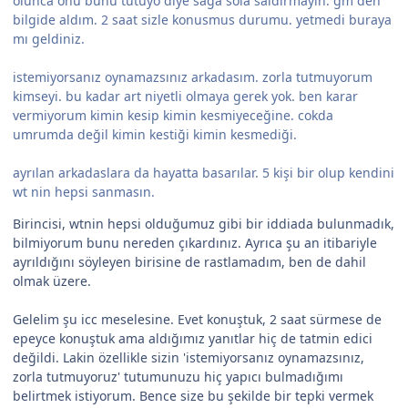
olunca onu bunu tutuyo diye saga sola saldırmayın. gm den
bilgide aldım. 2 saat sizle konusmus durumu. yetmedi buraya
mı geldiniz.
istemiyorsanız oynamazsınız arkadasım. zorla tutmuyorum
kimseyi. bu kadar art niyetli olmaya gerek yok. ben karar
vermiyorum kimin kesip kimin kesmiyeceğine. cokda
umrumda değil kimin kestiği kimin kesmediği.
ayrılan arkadaslara da hayatta basarılar. 5 kişi bir olup kendini
wt nin hepsi sanmasın.
Birincisi, wtnin hepsi olduğumuz gibi bir iddiada bulunmadık,
bilmiyorum bunu nereden çıkardınız. Ayrıca şu an itibariyle
ayrıldığını söyleyen birisine de rastlamadım, ben de dahil
olmak üzere.
Gelelim şu icc meselesine. Evet konuştuk, 2 saat sürmese de
epeyce konuştuk ama aldığımız yanıtlar hiç de tatmin edici
değildi. Lakin özellikle sizin 'istemiyorsanız oynamazsınız,
zorla tutmuyoruz' tutumunuzu hiç yapıcı bulmadığımı
belirtmek istiyorum. Bence size bu şekilde bir tepki vermek