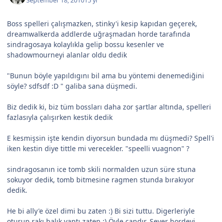
September 18, 2010
15 yr
Boss spelleri çalışmazken, stinky'i kesip kapıdan geçerek,
dreamwalkerda addlerde uğraşmadan horde tarafında
sindragosaya kolaylıkla gelip bossu kesenler ve
shadowmourneyi alanlar oldu dedik
"Bunun böyle yapıldıgını bil ama bu yöntemi denemediğini
söyle? sdfsdf :D " galiba sana düşmedi.
Biz dedik ki, biz tüm bossları daha zor şartlar altında, spelleri
fazlasıyla çalışırken kestik dedik
E kesmişsin işte kendin diyorsun bundada mı düşmedi? Spell'i
iken kestin diye tittle mi verecekler. "speelli vuagnon" ?
sindragosanın ice tomb skili normalden uzun süre stuna
sokuyor dedik, tomb bitmesine ragmen stunda bırakıyor
dedik.
He bi ally'e özel dimi bu zaten :) Bi sizi tuttu. Digerleriyle
oturup rakı balık yaptı zaten :) Öyle candır. Sever hordeyi.