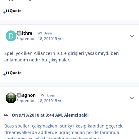
Quote
Delthre
WT Uyesi
September 18, 2010
15 yr
Spell yok iken Aliiance'ın ICC'e girişleri yasak mıydı ben
anlamadım nedir bu çıkışmalar..
Quote
Vuagnon
WT Uyesi
September 18, 2010
15 yr
On 9/18/2010 at 3:44 AM, Alemci said:
Boss spelleri çalışmazken, stinky'i kesip kapıdan geçerek,
dreamwalkerda addlerde uğraşmadan horde tarafında
sindragosaya kolaylıkla gelip bossu kesenler ve