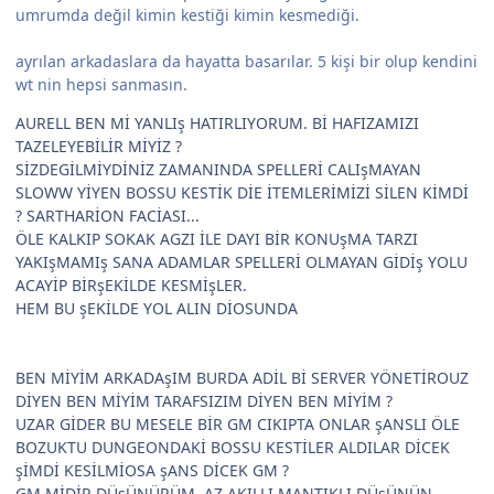
umrumda değil kimin kestiği kimin kesmediği.
ayrılan arkadaslara da hayatta basarılar. 5 kişi bir olup kendini
wt nin hepsi sanmasın.
AURELL BEN Mİ YANLIş HATIRLIYORUM. Bİ HAFIZAMIZI
TAZELEYEBİLİR MİYİZ ?
SİZDEGİLMİYDİNİZ ZAMANINDA SPELLERİ CALIşMAYAN
SLOWW YİYEN BOSSU KESTİK DİE İTEMLERİMİZİ SİLEN KİMDİ
? SARTHARİON FACİASI...
ÖLE KALKIP SOKAK AGZI İLE DAYI BİR KONUşMA TARZI
YAKIşMAMIş SANA ADAMLAR SPELLERİ OLMAYAN GİDİş YOLU
ACAYİP BİRşEKİLDE KESMİşLER.
HEM BU şEKİLDE YOL ALIN DİOSUNDA
BEN MİYİM ARKADAşIM BURDA ADİL Bİ SERVER YÖNETİROUZ
DİYEN BEN MİYİM TARAFSIZIM DİYEN BEN MİYİM ?
UZAR GİDER BU MESELE BİR GM CIKIPTA ONLAR şANSLI ÖLE
BOZUKTU DUNGEONDAKİ BOSSU KESTİLER ALDILAR DİCEK
şİMDİ KESİLMİOSA şANS DİCEK GM ?
GM MİDİR DÜşÜNÜRÜM. AZ AKILLI MANTIKLI DÜşÜNÜN