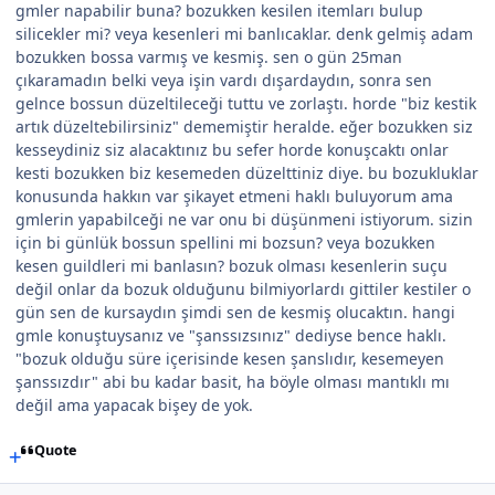
gmler napabilir buna? bozukken kesilen itemları bulup
silicekler mi? veya kesenleri mi banlıcaklar. denk gelmiş adam
bozukken bossa varmış ve kesmiş. sen o gün 25man
çıkaramadın belki veya işin vardı dışardaydın, sonra sen
gelnce bossun düzeltileceği tuttu ve zorlaştı. horde "biz kestik
artık düzeltebilirsiniz" dememiştir heralde. eğer bozukken siz
kesseydiniz siz alacaktınız bu sefer horde konuşcaktı onlar
kesti bozukken biz kesemeden düzelttiniz diye. bu bozukluklar
konusunda hakkın var şikayet etmeni haklı buluyorum ama
gmlerin yapabilceği ne var onu bi düşünmeni istiyorum. sizin
için bi günlük bossun spellini mi bozsun? veya bozukken
kesen guildleri mi banlasın? bozuk olması kesenlerin suçu
değil onlar da bozuk olduğunu bilmiyorlardı gittiler kestiler o
gün sen de kursaydın şimdi sen de kesmiş olucaktın. hangi
gmle konuştuysanız ve "şanssızsınız" dediyse bence haklı.
"bozuk olduğu süre içerisinde kesen şanslıdır, kesemeyen
şanssızdır" abi bu kadar basit, ha böyle olması mantıklı mı
değil ama yapacak bişey de yok.
Quote