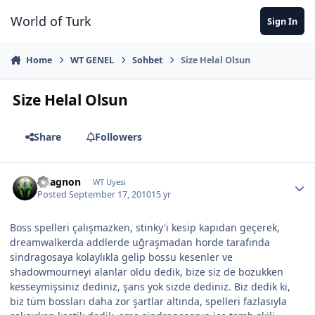
Jump to content
World of Turk
Sign In
Home
WT GENEL
Sohbet
Size Helal Olsun
Size Helal Olsun
Share
Followers
Vuagnon
WT Uyesi
Posted
September 17, 2010
15 yr
Boss spelleri çalışmazken, stinky'i kesip kapıdan geçerek,
dreamwalkerda addlerde uğraşmadan horde tarafında
sindragosaya kolaylıkla gelip bossu kesenler ve
shadowmourneyi alanlar oldu dedik, bize siz de bozukken
kesseymişsiniz dediniz, şans yok sizde dediniz. Biz dedik ki,
biz tüm bossları daha zor şartlar altında, spelleri fazlasıyla