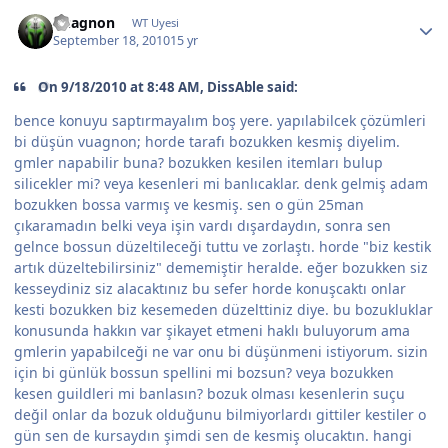
Vuagnon
WT Uyesi
September 18, 2010
15 yr
On 9/18/2010 at 8:48 AM, DissAble said:
bence konuyu saptırmayalım boş yere. yapılabilcek çözümleri
bi düşün vuagnon; horde tarafı bozukken kesmiş diyelim.
gmler napabilir buna? bozukken kesilen itemları bulup
silicekler mi? veya kesenleri mi banlıcaklar. denk gelmiş adam
bozukken bossa varmış ve kesmiş. sen o gün 25man
çıkaramadın belki veya işin vardı dışardaydın, sonra sen
gelnce bossun düzeltileceği tuttu ve zorlaştı. horde "biz kestik
artık düzeltebilirsiniz" dememiştir heralde. eğer bozukken siz
kesseydiniz siz alacaktınız bu sefer horde konuşcaktı onlar
kesti bozukken biz kesemeden düzelttiniz diye. bu bozukluklar
konusunda hakkın var şikayet etmeni haklı buluyorum ama
gmlerin yapabilceği ne var onu bi düşünmeni istiyorum. sizin
için bi günlük bossun spellini mi bozsun? veya bozukken
kesen guildleri mi banlasın? bozuk olması kesenlerin suçu
değil onlar da bozuk olduğunu bilmiyorlardı gittiler kestiler o
gün sen de kursaydın şimdi sen de kesmiş olucaktın. hangi