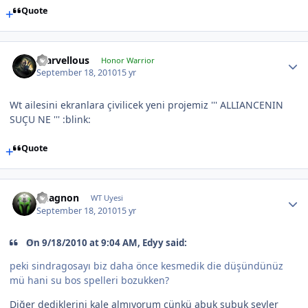
Quote
marvellous
Honor Warrior
September 18, 2010
15 yr
Wt ailesini ekranlara çivilicek yeni projemiz ''' ALLIANCENIN
SUÇU NE ''' :blink:
Quote
Vuagnon
WT Uyesi
September 18, 2010
15 yr
On 9/18/2010 at 9:04 AM, Edyy said:
peki sindragosayı biz daha önce kesmedik die düşündünüz
mü hani su bos spelleri bozukken?
Diğer dediklerini kale almıyorum çünkü abuk subuk şeyler