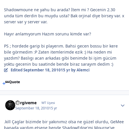
Shadowmoune ne yahu bu arada? İtem mi ? Gecenin 2.30
unda tüm derdin bu muydu usta? Bak orjinal diye birsey var. x
server var y server var.
Hayır anlamıyorum Hazım sorunu kimde var?
PS ; hordede garip bi playerım. Bahsi gecen bossu bir kere
bile görmedim :P Zaten itemlerimde ezik :) Ha neden mi
yazdım? Baslıgı acan arkadas gibi benimde bi işim gücüm
yoktu gecenin bu saatinde bende biraz sarayım dedim :)
Edited
September 18, 2010
15 yr
by Alemci
Quote
Forgiveme
WT Uyesi
September 18, 2010
15 yr
.kill Çaglar bizimde bir yakınımız olsa ne güzel olurdu, GeMee
banada yardım etsene bende ShadowEdge'mi Mourne'ye