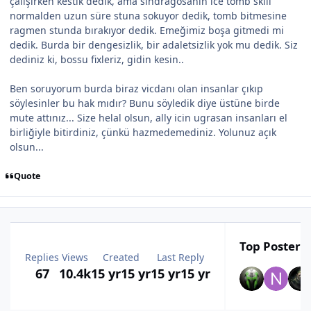
çalışırken kestik dedik, ama sindragosanın ice tomb skili
normalden uzun süre stuna sokuyor dedik, tomb bitmesine
ragmen stunda bırakıyor dedik. Emeğimiz boşa gitmedi mi
dedik. Burda bir dengesizlik, bir adaletsizlik yok mu dedik. Siz
dediniz ki, bossu fixleriz, gidin kesin..
Ben soruyorum burda biraz vicdanı olan insanlar çıkıp
söylesinler bu hak mıdır? Bunu söyledik diye üstüne birde
mute attınız... Size helal olsun, ally icin ugrasan insanları el
birliğiyle bitirdiniz, çünkü hazmedemediniz. Yolunuz açık
olsun...
Quote
Top Posters 
Replies
Views
Created
Last Reply
67
10.4k
15 yr
15 yr
15 yr
15 yr