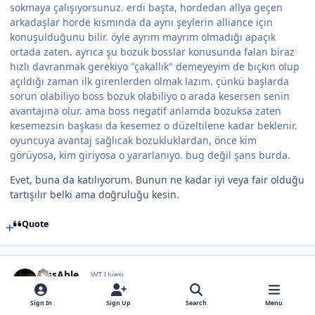
sokmaya çalışıyorsunuz. erdi başta, hordedan allya geçen
arkadaşlar horde kısmında da aynı şeylerin alliance için
konuşulduğunu bilir. öyle ayrım mayrım olmadığı apaçık
ortada zaten. ayrıca şu bozuk bosslar konusunda falan biraz
hızlı davranmak gerekiyo "çakallık" demeyeyim de bıçkın olup
açıldığı zaman ilk girenlerden olmak lazım. çünkü başlarda
sorun olabiliyo boss bozuk olabiliyo o arada kesersen senin
avantajına olur. ama boss negatif anlamda bozuksa zaten
kesemezsin başkası da kesemez o düzeltilene kadar beklenir.
oyuncuya avantaj sağlıcak bozukluklardan, önce kim
görüyosa, kim giriyosa o yararlanıyo. bug değil şans burda.
Evet, buna da katılıyorum. Bunun ne kadar iyi veya fair olduğu
tartışılır belki ama doğruluğu kesin.
Quote
DissAble
WT Uyesi
September 18, 2010
15 yr
Sign In
Sign Up
Search
Menu