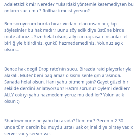
Adaletsizlik mi? Nerede? Yukardaki yöntemle kesemediysen bu
onların sucu mu ? Rollback mi istiyorsun?
Ben soruyorum burda biraz vicdanı olan insanlar çıkıp
söylesinler bu hak mıdır? Bunu söyledik diye üstüne birde
mute attınız... Size helal olsun, ally icin ugrasan insanları el
birliğiyle bitirdiniz, çünkü hazmedemediniz. Yolunuz açık
olsun...
Bence hak degil Drop rate'nin sucu. Birazda raid playerlarıyla
alakalı. Mute? beni baglamaz o kısmı senle gm arasında.
Sanada helal olsun. Hani yahu bitmemişsin? Gayet güzel bir
sekilde derdini anlatıyorsun? Hazım sorunu? Öylemi dediler?
ALLY cok iyi yahu hazmedemiyoruz mu dediler? Yolun acık
olsun :)
Shadowmoune ne yahu bu arada? İtem mi ? Gecenin 2.30
unda tüm derdin bu muydu usta? Bak orjinal diye birsey var. x
server var y server var.