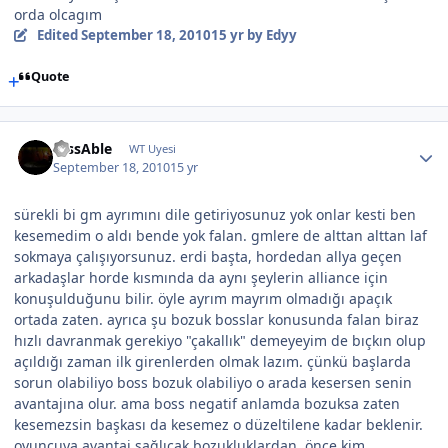
orda olcagım
Edited
September 18, 2010
15 yr
by Edyy
Quote
DissAble
WT Uyesi
September 18, 2010
15 yr
sürekli bi gm ayrımını dile getiriyosunuz yok onlar kesti ben
kesemedim o aldı bende yok falan. gmlere de alttan alttan laf
sokmaya çalışıyorsunuz. erdi başta, hordedan allya geçen
arkadaşlar horde kısmında da aynı şeylerin alliance için
konuşulduğunu bilir. öyle ayrım mayrım olmadığı apaçık
ortada zaten. ayrıca şu bozuk bosslar konusunda falan biraz
hızlı davranmak gerekiyo "çakallık" demeyeyim de bıçkın olup
açıldığı zaman ilk girenlerden olmak lazım. çünkü başlarda
sorun olabiliyo boss bozuk olabiliyo o arada kesersen senin
avantajına olur. ama boss negatif anlamda bozuksa zaten
kesemezsin başkası da kesemez o düzeltilene kadar beklenir.
oyuncuya avantaj sağlıcak bozukluklardan, önce kim