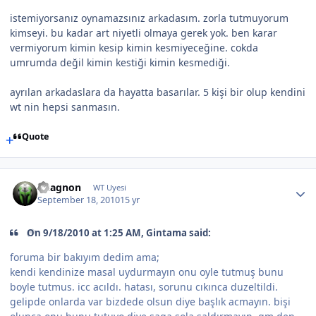
istemiyorsanız oynamazsınız arkadasım. zorla tutmuyorum
kimseyi. bu kadar art niyetli olmaya gerek yok. ben karar
vermiyorum kimin kesip kimin kesmiyeceğine. cokda
umrumda değil kimin kestiği kimin kesmediği.
ayrılan arkadaslara da hayatta basarılar. 5 kişi bir olup kendini
wt nin hepsi sanmasın.
Quote
Vuagnon
WT Uyesi
September 18, 2010
15 yr
On 9/18/2010 at 1:25 AM, Gintama said:
foruma bir bakıyım dedim ama;
kendi kendinize masal uydurmayın onu oyle tutmuş bunu
boyle tutmus. icc acıldı. hatası, sorunu cıkınca duzeltildi.
gelipde onlarda var bizdede olsun diye başlık acmayın. bişi