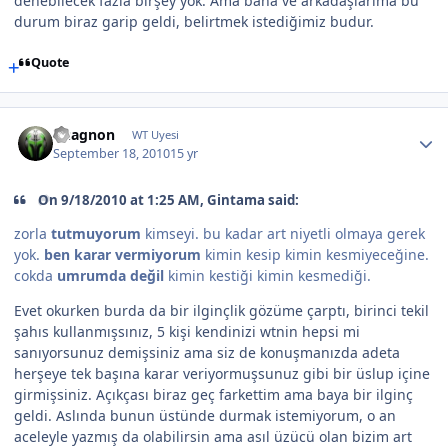
denebilecek fazla birşey yok. Ama bana ve arkadaşlarıma bu
durum biraz garip geldi, belirtmek istediğimiz budur.
Quote
Vuagnon
WT Uyesi
September 18, 2010
15 yr
On 9/18/2010 at 1:25 AM, Gintama said:
zorla
tutmuyorum
kimseyi. bu kadar art niyetli olmaya gerek
yok.
ben karar vermiyorum
kimin kesip kimin kesmiyeceğine.
cokda
umrumda değil
kimin kestiği kimin kesmediği.
Evet okurken burda da bir ilginçlik gözüme çarptı, birinci tekil
şahıs kullanmışsınız, 5 kişi kendinizi wtnin hepsi mi
sanıyorsunuz demişsiniz ama siz de konuşmanızda adeta
herşeye tek başına karar veriyormuşsunuz gibi bir üslup içine
girmişsiniz. Açıkçası biraz geç farkettim ama baya bir ilginç
geldi. Aslında bunun üstünde durmak istemiyorum, o an
aceleyle yazmış da olabilirsin ama asıl üzücü olan bizim art