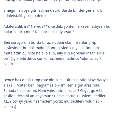
Emeğimiz boşa gitmedi mi dedik. Burda bir dengesizlik, bir
adaletsizlik yok mu dedik
Adaletsizlik mi? Nerede? Yukardaki yöntemle kesemediysen bu
onların sucu mu ? Rollback mi istiyorsun?
Ben soruyorum burda biraz vicdanı olan insanlar çıkıp
söylesinler bu hak mıdır? Bunu söyledik diye üstüne birde
mute attınız... Size helal olsun, ally icin ugrasan insanları el
birliğiyle bitirdiniz, çünkü hazmedemediniz. Yolunuz açık
olsun...
Bence hak degil Drop rate'nin sucu. Birazda raid playerlarıyla
alakalı. Mute? beni baglamaz o kısmı senle gm arasında.
Sanada helal olsun. Hani yahu bitmemişsin? Gayet güzel bir
sekilde derdini anlatıyorsun? Hazım sorunu? Öylemi dediler?
ALLY cok iyi yahu hazmedemiyoruz mu dediler? Yolun acık
olsun :)