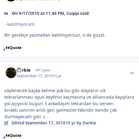
On 9/17/2010 at 11:46 PM, Cuqqa said:
- katılmıyorum
Bir gerekçe yazmadan katılmıyorsun, o da güzel.
Quote
Darkie
WT Uyesi
September 17, 2010
15 yr
söylenecek başka kelime yok.bu gibi olayların sık
tekrarlanması oyun keyfinin kaçmasına ve allianceda kayıplara
yol açıyor.ki bugun 3 arkadaşım tekrardan bu serverı
bıraktı.sanırım artık geri gelmezler.Yakındır bende çok
durmayacam gibi :)
Edited
September 17, 2010
15 yr
by Darkie
Quote