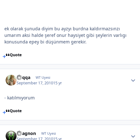
ek olarak şunuda diyim bu ayzyı burdna kaldırmazsınzı
umarım aksi halde şeref onur haysiyet gibi şeylerin varlıgı
konusunda epey bi düşünmem gerekir.
Quote
Cuqqa
WT Uyesi
September 17, 2010
15 yr
- katılmıyorum
Quote
Vuagnon
WT Uyesi
September 17, 2010
15 yr