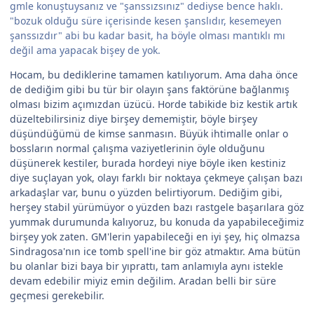
gmle konuştuysanız ve "şanssızsınız" dediyse bence haklı.
"bozuk olduğu süre içerisinde kesen şanslıdır, kesemeyen
şanssızdır" abi bu kadar basit, ha böyle olması mantıklı mı
değil ama yapacak bişey de yok.
Hocam, bu dediklerine tamamen katılıyorum. Ama daha önce
de dediğim gibi bu tür bir olayın şans faktörüne bağlanmış
olması bizim açımızdan üzücü. Horde tabikide biz kestik artık
düzeltebilirsiniz diye birşey dememiştir, böyle birşey
düşündüğümü de kimse sanmasın. Büyük ihtimalle onlar o
bossların normal çalışma vaziyetlerinin öyle olduğunu
düşünerek kestiler, burada hordeyi niye böyle iken kestiniz
diye suçlayan yok, olayı farklı bir noktaya çekmeye çalışan bazı
arkadaşlar var, bunu o yüzden belirtiyorum. Dediğim gibi,
herşey stabil yürümüyor o yüzden bazı rastgele başarılara göz
yummak durumunda kalıyoruz, bu konuda da yapabileceğimiz
birşey yok zaten. GM'lerin yapabileceği en iyi şey, hiç olmazsa
Sindragosa'nın ice tomb spell'ine bir göz atmaktır. Ama bütün
bu olanlar bizi baya bir yıprattı, tam anlamıyla aynı istekle
devam edebilir miyiz emin değilim. Aradan belli bir süre
geçmesi gerekebilir.