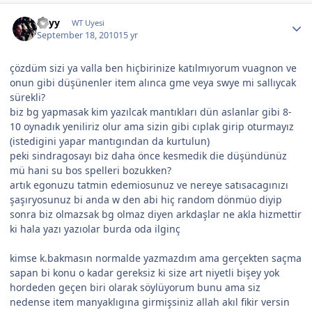
Edyy
WT Uyesi
September 18, 2010
15 yr
çözdüm sizi ya valla ben hiçbirinize katılmıyorum vuagnon ve
onun gibi düşünenler item alınca gme veya swye mi sallıycak
sürekli?
biz bg yapmasak kim yazılcak mantıkları dün aslanlar gibi 8-
10 oynadık yeniliriz olur ama sizin gibi cıplak girip oturmayız
(istedigini yapar mantıgından da kurtulun)
peki sindragosayı biz daha önce kesmedik die düşündünüz
mü hani su bos spelleri bozukken?
artık egonuzu tatmin edemiosunuz ve nereye satısacagınızı
şaşıryosunuz bi anda w den abi hiç random dönmüo diyip
sonra biz olmazsak bg olmaz diyen arkdaşlar ne akla hizmettir
ki hala yazı yazıolar burda oda ilginç
kimse k.bakmasın normalde yazmazdım ama gerçekten saçma
sapan bi konu o kadar gereksiz ki size art niyetli bişey yok
hordeden geçen biri olarak söylüyorum bunu ama siz
nedense item manyaklıgına girmişsiniz allah akıl fikir versin