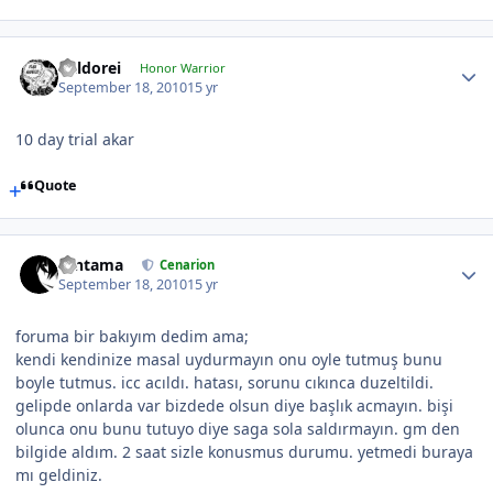
Kaldorei
Honor Warrior
September 18, 2010
15 yr
10 day trial akar
Quote
Gintama
Cenarion
September 18, 2010
15 yr
foruma bir bakıyım dedim ama;
kendi kendinize masal uydurmayın onu oyle tutmuş bunu
boyle tutmus. icc acıldı. hatası, sorunu cıkınca duzeltildi.
gelipde onlarda var bizdede olsun diye başlık acmayın. bişi
olunca onu bunu tutuyo diye saga sola saldırmayın. gm den
bilgide aldım. 2 saat sizle konusmus durumu. yetmedi buraya
mı geldiniz.