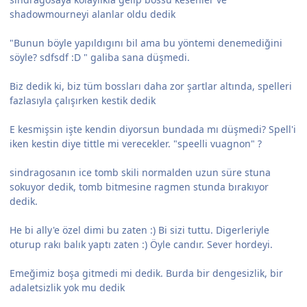
shadowmourneyi alanlar oldu dedik
"Bunun böyle yapıldıgını bil ama bu yöntemi denemediğini
söyle? sdfsdf :D " galiba sana düşmedi.
Biz dedik ki, biz tüm bossları daha zor şartlar altında, spelleri
fazlasıyla çalışırken kestik dedik
E kesmişsin işte kendin diyorsun bundada mı düşmedi? Spell'i
iken kestin diye tittle mi verecekler. "speelli vuagnon" ?
sindragosanın ice tomb skili normalden uzun süre stuna
sokuyor dedik, tomb bitmesine ragmen stunda bırakıyor
dedik.
He bi ally'e özel dimi bu zaten :) Bi sizi tuttu. Digerleriyle
oturup rakı balık yaptı zaten :) Öyle candır. Sever hordeyi.
Emeğimiz boşa gitmedi mi dedik. Burda bir dengesizlik, bir
adaletsizlik yok mu dedik