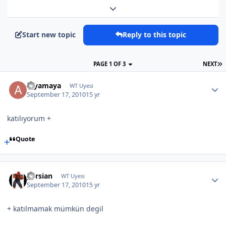
Expand topic overview
Start new topic
Reply to this topic
PAGE 1 OF 3
NEXT
aryamaya
WT Uyesi
September 17, 2010
15 yr
katılıyorum +
Quote
persian
WT Uyesi
September 17, 2010
15 yr
+ katılmamak mümkün degil