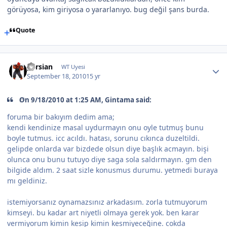
görüyosa, kim giriyosa o yararlanıyo. bug değil şans burda.
Quote
persian
WT Uyesi
September 18, 2010
15 yr
On 9/18/2010 at 1:25 AM, Gintama said:
foruma bir bakıyım dedim ama;
kendi kendinize masal uydurmayın onu oyle tutmuş bunu
boyle tutmus. icc acıldı. hatası, sorunu cıkınca duzeltildi.
gelipde onlarda var bizdede olsun diye başlık acmayın. bişi
olunca onu bunu tutuyo diye saga sola saldırmayın. gm den
bilgide aldım. 2 saat sizle konusmus durumu. yetmedi buraya
mı geldiniz.
istemiyorsanız oynamazsınız arkadasım. zorla tutmuyorum
kimseyi. bu kadar art niyetli olmaya gerek yok. ben karar
vermiyorum kimin kesip kimin kesmiyeceğine. cokda