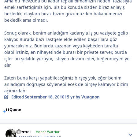
Ama bu mevzuda bu kadar tepkili olmamızın nedeni fazlasıyla
emek sarfettiğimiz için. Biz bu konuda sizden biraz anlayış
bekledik, olaylara biraz bizim gözümüzden bakabilmenizi
bekledik ama olmadı.
Sonuç olarak, benim anladığım kadarıyla iş şu vaziyete gelip
kalıyor. Burada bazı rastgele elde edilen başarılara göz
yumacaksınız. Bunlarda kazanan veya kaybeden tarafta
olabilirsiniz, en nihayetinde burası bir private server, burda
işler bu şekilde yürüyor, isteyen devam eder, beğenmeyen yol
alır.
Zaten buna karşı yapabileceğimiz birşey yok, eğer benim
anladığım doğruysa söylenebilecek de birşey kalmıyor bizim
açımızdan.
Edited
September 18, 2010
15 yr
by Vuagnon
Quote
Alemci
Honor Warrior