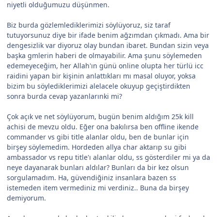
niyetli olduğumuzu düşünmen.
Biz burda gözlemlediklerimizi söylüyoruz, siz taraf
tutuyorsunuz diye bir ifade benim ağzımdan çıkmadı. Ama bir
dengesizlik var diyoruz olay bundan ibaret. Bundan sizin veya
başka gmlerin haberi de olmayabilir. Ama şunu söylemeden
edemeyeceğim, her Allah'ın günü online olupta her türlü icc
raidini yapan bir kişinin anlattıkları mı masal oluyor, yoksa
bizim bu söylediklerimizi alelacele okuyup geçiştirdikten
sonra burda cevap yazanlarınki mi?
Çok açık ve net söylüyorum, bugün benim aldığım 25k kill
achisi de mevzu oldu. Eğer ona bakılırsa ben offline ikende
commander vs gibi title alanlar oldu, ben de bunlar için
birşey söylemedim. Hordeden allya char aktarıp su gibi
ambassador vs repu title'ı alanlar oldu, ss gösterdiler mi ya da
neye dayanarak bunları aldılar? Bunları da bir kez olsun
sorgulamadım. Ha, güvendiğiniz insanlara bazen ss
istemeden item vermediniz mi verdiniz.. Buna da birşey
demiyorum.