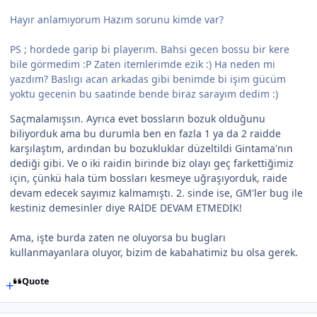
Hayır anlamıyorum Hazım sorunu kimde var?
PS ; hordede garip bi playerım. Bahsi gecen bossu bir kere
bile görmedim :P Zaten itemlerimde ezik :) Ha neden mi
yazdım? Baslıgı acan arkadas gibi benimde bi işim gücüm
yoktu gecenin bu saatinde bende biraz sarayım dedim :)
Saçmalamışsın. Ayrıca evet bossların bozuk olduğunu
biliyorduk ama bu durumla ben en fazla 1 ya da 2 raidde
karşılaştım, ardından bu bozukluklar düzeltildi Gintama'nın
dediği gibi. Ve o iki raidin birinde biz olayı geç farkettiğimiz
için, çünkü hala tüm bossları kesmeye uğraşıyorduk, raide
devam edecek sayımız kalmamıştı. 2. sinde ise, GM'ler bug ile
kestiniz demesinler diye RAİDE DEVAM ETMEDİK!
Ama, işte burda zaten ne oluyorsa bu bugları
kullanmayanlara oluyor, bizim de kabahatimiz bu olsa gerek.
Quote