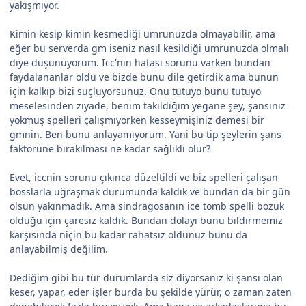
yakışmıyor.
Kimin kesip kimin kesmediği umrunuzda olmayabilir, ama
eğer bu serverda gm iseniz nasıl kesildiği umrunuzda olmalı
diye düşünüyorum. Icc'nin hatası sorunu varken bundan
faydalananlar oldu ve bizde bunu dile getirdik ama bunun
için kalkıp bizi suçluyorsunuz. Onu tutuyo bunu tutuyo
meselesinden ziyade, benim takıldığım yegane şey, şansınız
yokmuş spelleri çalışmıyorken kesseymişiniz demesi bir
gmnin. Ben bunu anlayamıyorum. Yani bu tip şeylerin şans
faktörüne bırakılması ne kadar sağlıklı olur?
Evet, iccnin sorunu çıkınca düzeltildi ve biz spelleri çalışan
bosslarla uğraşmak durumunda kaldık ve bundan da bir gün
olsun yakınmadık. Ama sindragosanın ice tomb spelli bozuk
olduğu için çaresiz kaldık. Bundan dolayı bunu bildirmemiz
karşısında niçin bu kadar rahatsız oldunuz bunu da
anlayabilmiş değilim.
Dediğim gibi bu tür durumlarda siz diyorsanız ki şansı olan
keser, yapar, eder işler burda bu şekilde yürür, o zaman zaten