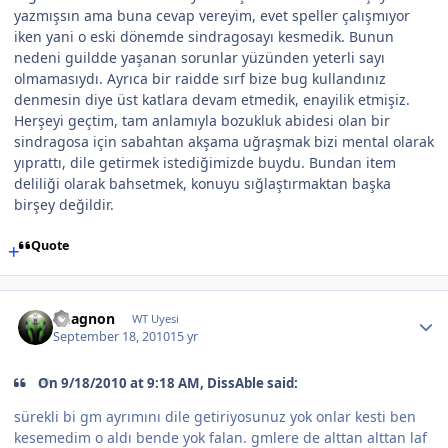
yazmışsın ama buna cevap vereyim, evet speller çalışmıyor
iken yani o eski dönemde sindragosayı kesmedik. Bunun
nedeni guildde yaşanan sorunlar yüzünden yeterli sayı
olmamasıydı. Ayrıca bir raidde sırf bize bug kullandınız
denmesin diye üst katlara devam etmedik, enayilik etmişiz.
Herşeyi geçtim, tam anlamıyla bozukluk abidesi olan bir
sindragosa için sabahtan akşama uğraşmak bizi mental olarak
yıprattı, dile getirmek istediğimizde buydu. Bundan item
deliliği olarak bahsetmek, konuyu sığlaştırmaktan başka
birşey değildir.
Quote
Vuagnon
WT Uyesi
September 18, 2010
15 yr
On 9/18/2010 at 9:18 AM, DissAble said:
sürekli bi gm ayrımını dile getiriyosunuz yok onlar kesti ben
kesemedim o aldı bende yok falan. gmlere de alttan alttan laf