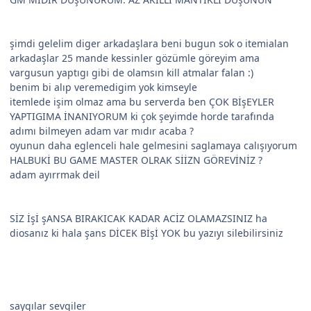
şimdi gelelim diger arkadaşlara beni bugun sok o itemialan
arkadaşlar 25 mande kessinler gözümle göreyim ama
vargusun yaptıgı gibi de olamsın kill atmalar falan :)
benim bi alıp veremedigim yok kimseyle
itemlede işim olmaz ama bu serverda ben ÇOK BİşEYLER
YAPTIGIMA İNANIYORUM ki çok şeyimde horde tarafında
adımı bilmeyen adam var mıdır acaba ?
oyunun daha eglenceli hale gelmesini saglamaya calışıyorum
HALBUKİ BU GAME MASTER OLRAK SİİZN GÖREVİNİZ ?
adam ayırrmak deil
SİZ İşİ şANSA BIRAKICAK KADAR ACİZ OLAMAZSINIZ ha
diosanız ki hala şans DİCEK Bİşİ YOK bu yazıyı silebilirsiniz
saygılar sevgiler