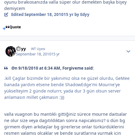
oyunu bırakıosanızda valla süper olur demekten başka bişey
demiycem
Edited
September 18, 2010
15 yr
by Edyy
Quote
Edyy
WT Uyesi
September 18, 2010
15 yr
On 9/18/2010 at 6:34 AM, Forgiveme said:
.kill Çaglar bizimde bir yakınımız olsa ne güzel olurdu, GeMee
banada yardım etsene bende ShadowEdge'mi Mourne'ye
yükselteyim 2 günde nolurrr, yada dur 3 gün olsun server
anlamasın millet çakmasın :)))
valla vuagnon bu mantıklı gittiğiniz sürece mourne daıtsalar
ne olur size veya dagıtıldıktan sonra napıcaksınız? o dün bg
girmem diyen arkdaşlar bg girerlerse onlar türkürdüklerini
resmen yalamış olcaklar ve bende suratlarına vurmak için