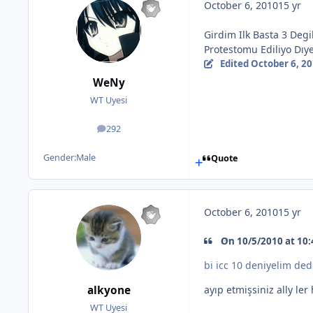
October 6, 2010
15 yr
Girdim Ilk Basta 3 Deg
Protestomu Ediliyo Dıy
Edited
October 6, 2
WeNy
WT Uyesi
292
posts
Gender:
Male
Quote
October 6, 2010
15 yr
On 10/5/2010 at 10:
bi icc 10 deniyelim dedi
alkyone
ayıp etmişsiniz ally ler
WT Uyesi