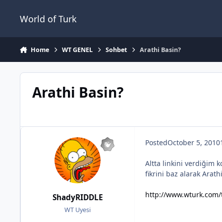
Jump to content
World of Turk
Home
WT GENEL
Sohbet
Arathi Basin?
Arathi Basin?
Posted
October 5, 2010
Altta linkini verdiğim
fikrini baz alarak Arath
http://www.wturk.com/t
ShadyRIDDLE
WT Uyesi