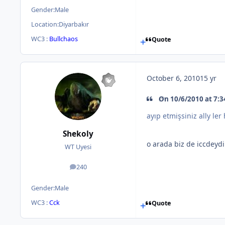
Gender:
Male
Location:
Diyarbakır
WC3 :
Bullchaos
Quote
October 6, 2010
15 yr
On 10/6/2010 at 7:3
ayıp etmişsiniz ally ler
Shekoly
o arada biz de iccdeyd
WT Uyesi
240
posts
Gender:
Male
WC3 :
Cck
Quote