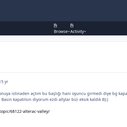
Browse
Activity
15 yr
 konuya istinaden açtım bu başlığı hani oyuncu girmedi diye bg kap
i Basin kapatılsın diyorum ezdi allylar bizi eksik kaldık B):)
opic/68122-alterac-valley/