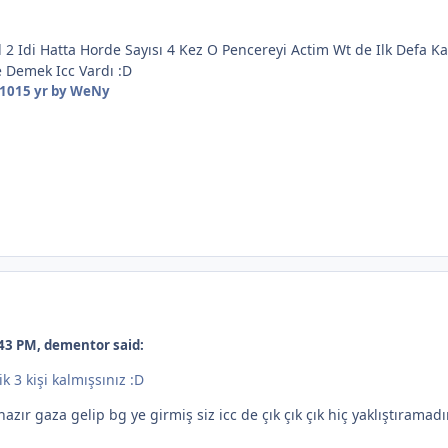
il 2 Idi Hatta Horde Sayısı 4 Kez O Pencereyi Actim Wt de Ilk Defa
e Demek Icc Vardı :D
010
15 yr
by WeNy
43 PM, dementor said:
k 3 kişi kalmışsınız :D
 hazır gaza gelip bg ye girmiş siz icc de çık çık çık hiç yaklıştıramad