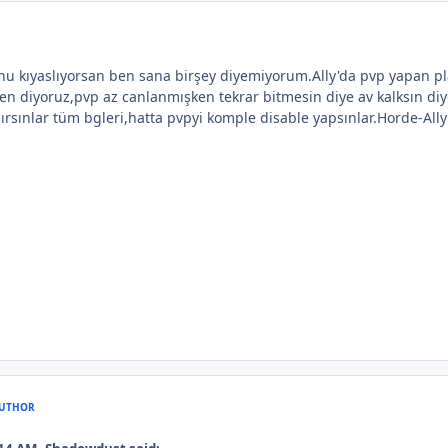
nu kıyaslıyorsan ben sana birşey diyemiyorum.Ally'da pvp yapan pla
en diyoruz,pvp az canlanmışken tekrar bitmesin diye av kalksın di
dırsınlar tüm bgleri,hatta pvpyi komple disable yapsınlar.Horde-Ally
UTHOR