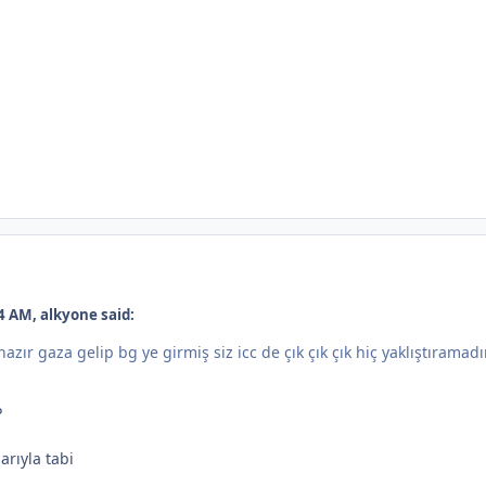
4 AM, alkyone said:
 hazır gaza gelip bg ye girmiş siz icc de çık çık çık hiç yaklıştıramad
P
rıyla tabi