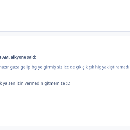
4 AM, alkyone said:
 hazır gaza gelip bg ye girmiş siz icc de çık çık çık hiç yaklıştıramad
ik ya sen izin vermedin gitmemize :D