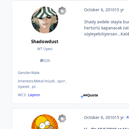
October 6, 2010
15 yr
Shady avdeki olayla bu
hertürlü kapanacak zat
söyleyebiliyorsan...Kal
Shadowdust
WT Uyesi
229
posts
Gender:
Male
Interests:
Metal müzik , spor ,
siyaset , pc
WC3 :
Leyron
Quote
October 6, 2010
15 yr
A