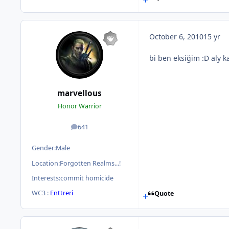
October 6, 2010
15 yr
bi ben eksiğim :D aly 
marvellous
Honor Warrior
641
posts
Gender:
Male
Location:
Forgotten Realms...!
Interests:
commit homicide
WC3 :
Enttreri
Quote