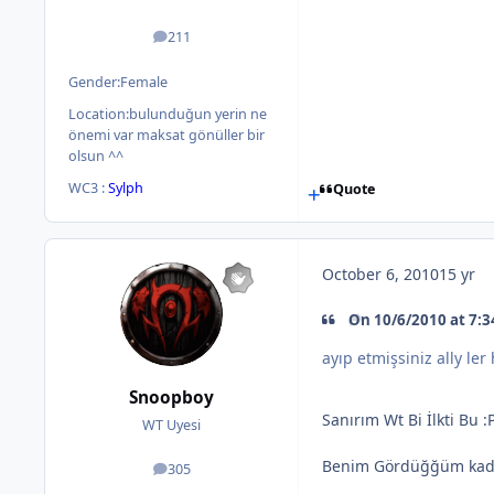
211
posts
Gender:
Female
Location:
bulunduğun yerin ne
önemi var maksat gönüller bir
olsun ^^
WC3 :
Sylph
Quote
October 6, 2010
15 yr
On 10/6/2010 at 7:3
ayıp etmişsiniz ally ler
Snoopboy
Sanırım Wt Bi İlkti Bu :
WT Uyesi
Benim Gördüğğüm kada
305
posts