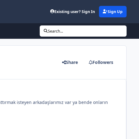
Existing user? Sign In
Sign Up
Search...
Share
Followers
attırmak isteyen arkadaşlarımız var ya bende onların