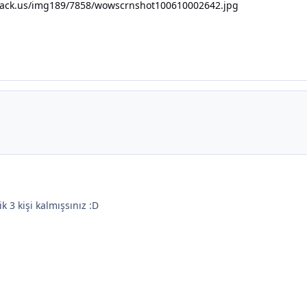
hack.us/img189/7858/wowscrnshot100610002642.jpg
k 3 kişi kalmışsınız :D