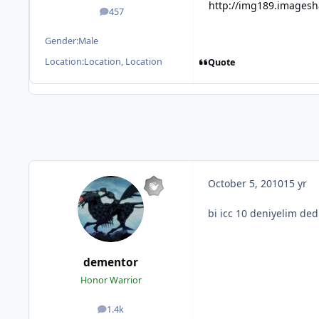
http://img189.images
457
posts
Gender:
Male
Location:
Location, Location
Quote
October 5, 2010
15 yr
bi icc 10 deniyelim dedi
dementor
Honor Warrior
1.4k
posts