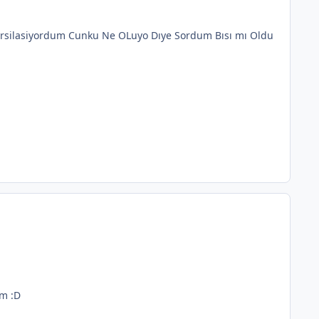
 Karsilasiyordum Cunku Ne OLuyo Dıye Sordum Bısı mı Oldu
ım :D