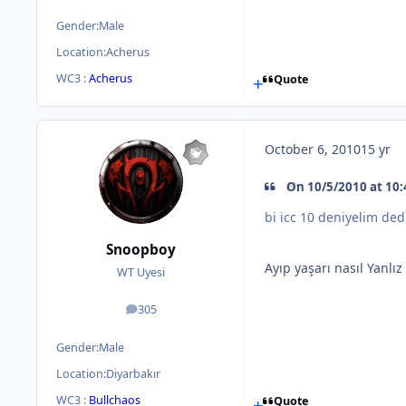
Gender:
Male
Location:
Acherus
WC3 :
Acherus
Quote
October 6, 2010
15 yr
On 10/5/2010 at 10:
bi icc 10 deniyelim dedi
Snoopboy
Ayıp yaşarı nasıl Yanlız
WT Uyesi
305
posts
Gender:
Male
Location:
Diyarbakır
WC3 :
Bullchaos
Quote