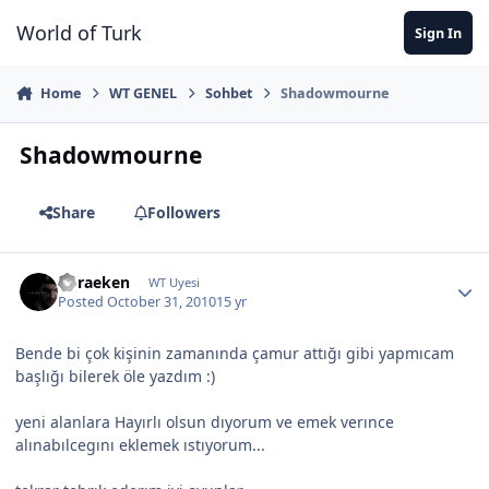
Jump to content
World of Turk
Sign In
Home
WT GENEL
Sohbet
Shadowmourne
Shadowmourne
Share
Followers
boraeken
WT Uyesi
Posted
October 31, 2010
15 yr
Bende bi çok kişinin zamanında çamur attığı gibi yapmıcam
başlığı bilerek öle yazdım :)
yeni alanlara Hayırlı olsun dıyorum ve emek verınce
alınabılcegını eklemek ıstıyorum...