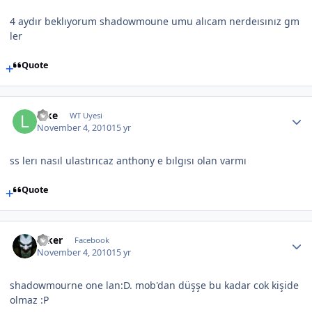
4 aydır beklıyorum shadowmoune umu alıcam nerdeısınız gm
ler
Quote
luke
WT Uyesi
November 4, 2010
15 yr
ss lerı nasıl ulastırıcaz anthony e bılgısı olan varmı
Quote
teker
Facebook
November 4, 2010
15 yr
shadowmourne one lan:D. mob'dan düşşe bu kadar cok kişide
olmaz :P