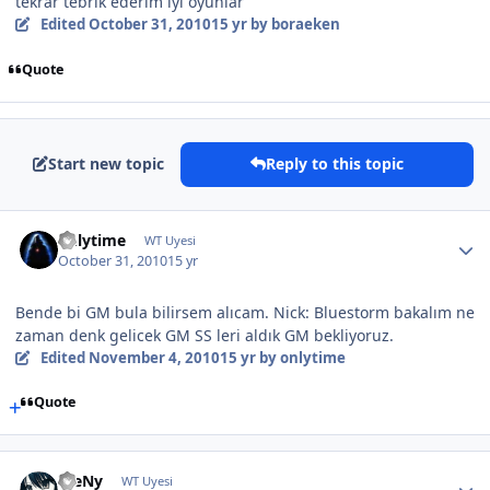
tekrar tebrık ederım iyi oyunlar
Edited
October 31, 2010
15 yr
by boraeken
Quote
Start new topic
Reply to this topic
onlytime
WT Uyesi
October 31, 2010
15 yr
Bende bi GM bula bilirsem alıcam. Nick: Bluestorm bakalım ne
zaman denk gelicek GM SS leri aldık GM bekliyoruz.
Edited
November 4, 2010
15 yr
by onlytime
Quote
WeNy
WT Uyesi