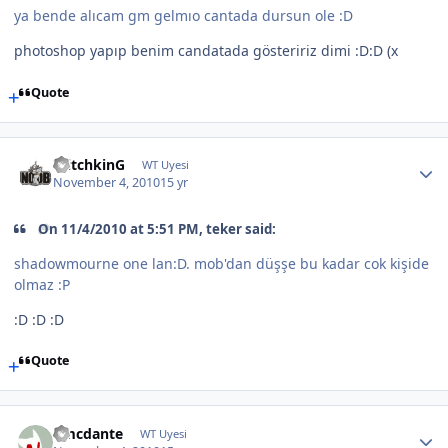
ya bende alıcam gm gelmıo cantada dursun ole :D
photoshop yapıp benim candatada gösteririz dimi :D:D (x
Quote
WitchkinG
WT Uyesi
November 4, 2010
15 yr
On 11/4/2010 at 5:51 PM, teker said:
shadowmourne one lan:D. mob'dan düşşe bu kadar cok kişide
olmaz :P
:D :D :D
Quote
dmcdante
WT Uyesi