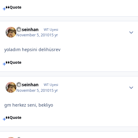
Quote
huseinhan
WT Uyesi
November 5, 2010
15 yr
yoladım hepsini delihüsrev
Quote
huseinhan
WT Uyesi
November 5, 2010
15 yr
gm herkez seni, bekliyo
Quote