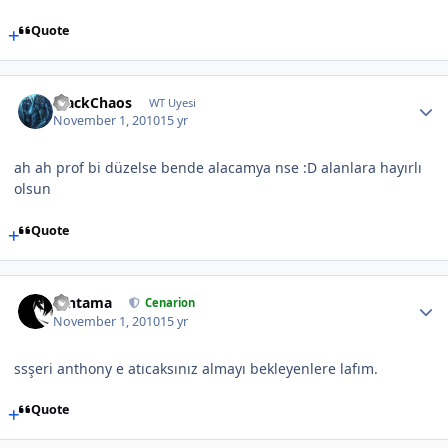
Quote
BlackChaos
WT Uyesi
November 1, 2010
15 yr
ah ah prof bi düzelse bende alacamya nse :D alanlara hayırlı
olsun
Quote
Gintama
Cenarion
November 1, 2010
15 yr
ssşeri anthony e atıcaksınız almayı bekleyenlere lafım.
Quote