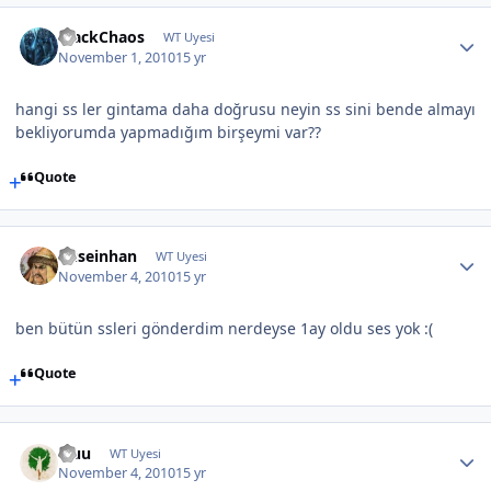
BlackChaos
WT Uyesi
November 1, 2010
15 yr
hangi ss ler gintama daha doğrusu neyin ss sini bende almayı
bekliyorumda yapmadığım birşeymi var??
Quote
huseinhan
WT Uyesi
November 4, 2010
15 yr
ben bütün ssleri gönderdim nerdeyse 1ay oldu ses yok :(
Quote
Fluu
WT Uyesi
November 4, 2010
15 yr