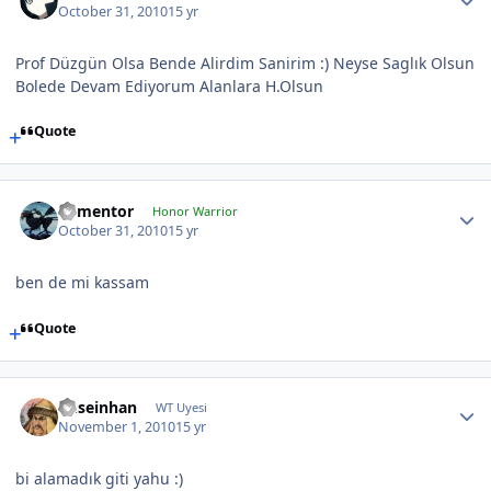
October 31, 2010
15 yr
Prof Düzgün Olsa Bende Alirdim Sanirim :) Neyse Saglık Olsun
Bolede Devam Ediyorum Alanlara H.Olsun
Quote
dementor
Honor Warrior
October 31, 2010
15 yr
ben de mi kassam
Quote
huseinhan
WT Uyesi
November 1, 2010
15 yr
bi alamadık giti yahu :)