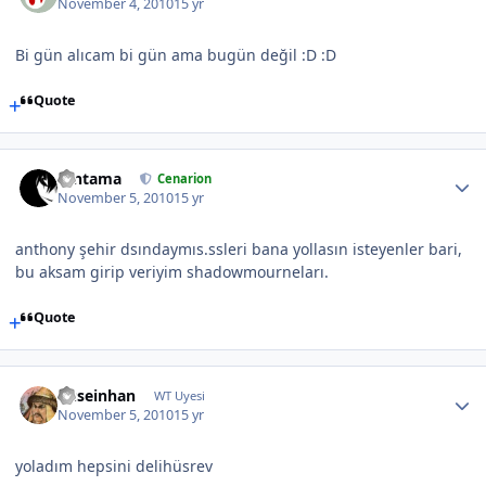
November 4, 2010
15 yr
Bi gün alıcam bi gün ama bugün değil :D :D
Quote
Gintama
Cenarion
November 5, 2010
15 yr
anthony şehir dsındaymıs.ssleri bana yollasın isteyenler bari,
bu aksam girip veriyim shadowmourneları.
Quote
huseinhan
WT Uyesi
November 5, 2010
15 yr
yoladım hepsini delihüsrev