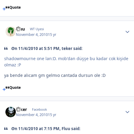
Quote
Fluu
WT Uyesi
November 4, 2010
15 yr
On 11/4/2010 at 5:51 PM, teker said:
shadowmourne one lan:D. mob'dan düşşe bu kadar cok kişide
olmaz :P
ya bende alıcam gm gelmıo cantada dursun ole :D
Quote
teker
Facebook
November 4, 2010
15 yr
On 11/4/2010 at 7:15 PM, Fluu said: