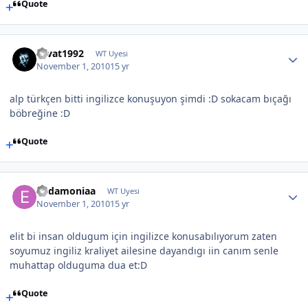
Quote
cevat1992
WT Uyesi
November 1, 2010
15 yr
alp türkçen bitti ingilizce konuşuyon şimdi :D sokacam bıçağı
böbreğine :D
Quote
Eudamoniaa
WT Uyesi
November 1, 2010
15 yr
elit bi insan oldugum için ingilizce konusabılıyorum zaten
soyumuz ingiliz kraliyet ailesine dayandıgı iin canım senle
muhattap olduguma dua et:D
Quote