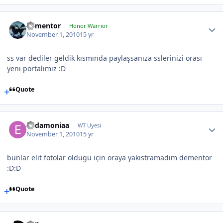
dementor
Honor Warrior
November 1, 2010
15 yr
ss var dediler geldik kısmında paylaşsanıza sslerinizi orası
yeni portalımız :D
Quote
Eudamoniaa
WT Uyesi
November 1, 2010
15 yr
bunlar elit fotolar oldugu için oraya yakıstramadım dementor
:D:D
Quote