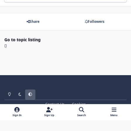
Share
Followers
Go to topic listing
Light Mode
Dark Mode
System Preference
Contact Us
Cookies
WT - http://www.ebattle.net
Powered by
Invision Community
Sign In
Sign Up
Search
Menu