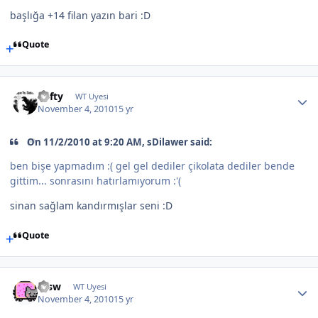
başlığa +14 filan yazın bari :D
Quote
Lofty
WT Uyesi
November 4, 2010
15 yr
On 11/2/2010 at 9:20 AM, sDilawer said:
ben bişe yapmadım :( gel gel dediler çikolata dediler bende
gittim... sonrasını hatırlamıyorum :'(
sinan sağlam kandırmışlar seni :D
Quote
etsw
WT Uyesi
November 4, 2010
15 yr