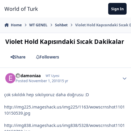
Jump to content
World of Turk
Sign In
Home
WT GENEL
Sohbet
Violet Hold Kapısındaki Sıcak
Violet Hold Kapısındaki Sıcak Dakikalar
Share
Followers
Eudamoniaa
WT Uyesi
Posted
November 1, 2010
15 yr
çok sıkıldık hep sıkılıyoruz daha doğrusu :D
http://img225.imageshack.us/img225/1163/wowscrnshot1101
10150539.jpg
http://img838.imageshack.us/img838/5328/wowscrnshot1101