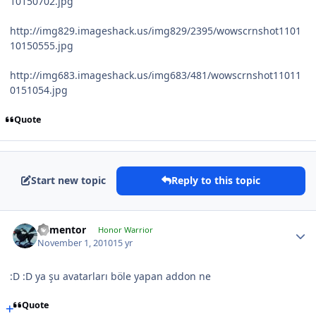
10150702.jpg
http://img829.imageshack.us/img829/2395/wowscrnshot1101
10150555.jpg
http://img683.imageshack.us/img683/481/wowscrnshot11011
0151054.jpg
Quote
Start new topic
Reply to this topic
dementor
Honor Warrior
November 1, 2010
15 yr
:D :D ya şu avatarları böle yapan addon ne
Quote