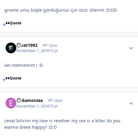
gnome umu böyle gördüğünüz için özür dilerim :D:DD
Quote
cevat1992
WT Uyesi
November 1, 2010
15 yr
lan mehremim ! :D
Quote
Eudamoniaa
WT Uyesi
November 1, 2010
15 yr
cevat bilirsin my love is revolver my sex is a killer do you
wanna dieee happy? :D:D