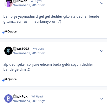
sDilawer
WT Uyesi
November 2, 2010
15 yr
ben bişe yapmadım :( gel gel dediler çikolata dediler bende
gittim... sonrasını hatırlamıyorum :'(
Quote
cevat1992
WT Uyesi
November 2, 2010
15 yr
alp dedi şeker conjure edicem buda geldi soyun dediler
bende geldim :D
Quote
BlackFox
WT Uyesi
November 4, 2010
15 yr