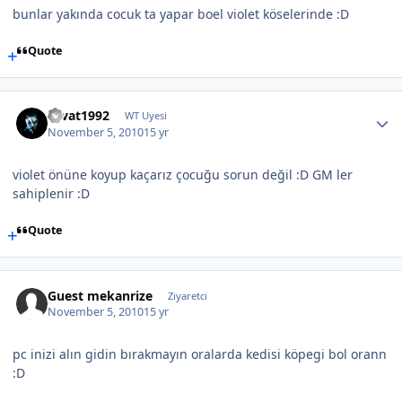
bunlar yakında cocuk ta yapar boel violet köselerinde :D
Quote
cevat1992
WT Uyesi
November 5, 2010
15 yr
violet önüne koyup kaçarız çocuğu sorun değil :D GM ler
sahiplenir :D
Quote
Guest mekanrize
Ziyaretci
November 5, 2010
15 yr
pc inizi alın gidin bırakmayın oralarda kedisi köpegi bol orann
:D