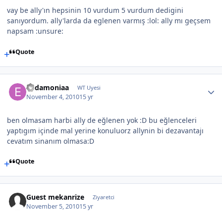
vay be ally'ın hepsinin 10 vurdum 5 vurdum dedigini
sanıyordum. ally'larda da eglenen varmış :lol: ally mı geçsem
napsam :unsure:
Quote
Eudamoniaa
WT Uyesi
November 4, 2010
15 yr
ben olmasam harbi ally de eğlenen yok :D bu eğlenceleri
yaptıgım içinde mal yerine konuluorz allynin bi dezavantajı
cevatım sinanım olmasa:D
Quote
Guest mekanrize
Ziyaretci
November 5, 2010
15 yr