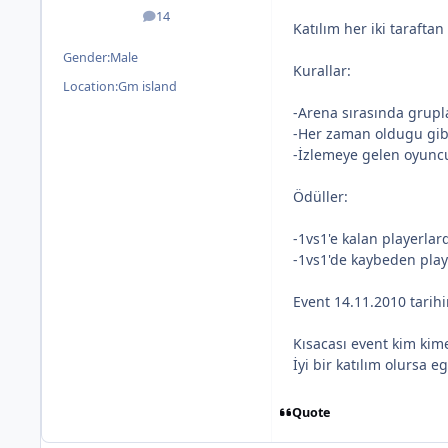
14
posts
Katılım her iki taraftan
Gender:
Male
Kurallar:
Location:
Gm island
-Arena sırasında grupla
-Her zaman oldugu gibi
-İzlemeye gelen oyuncu
Ödüller:
-1vs1'e kalan playerlar
-1vs1'de kaybeden playe
Event 14.11.2010 tarih
Kısacası event kim kime
İyi bir katılım olursa e
Quote