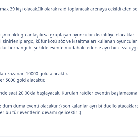
 max 39 kişi olacak.İlk olarak raid toplanıcak arenaya cekildikden son
şma oldugu anlaşılırsa gruplaşan oyuncular diskalifiye olacaklar.
 sinirlenip argo, küfür kötü söz ve kısaltmaları kullanan oyuncula
lar herhangi bi şekilde evente mudahale ederse ayrı bir ceza uygu
dan kazanan 10000 gold alacaktır.
r 5000 gold alacaktır.
inde saat 20:00'da başlayacak. Kurulan raidler eventin başlamasına
 dum duma eventi olacaktır :) son kalanlar ayrı bi duello atacaklard
ger bu tür eventlerin devamı gelicektir :)