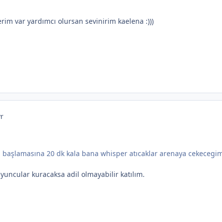
im var yardımcı olursan sevinirim kaelena :)))
yr
n başlamasına 20 dk kala bana whisper atıcaklar arenaya cekecegi
yuncular kuracaksa adil olmayabilir katılım.