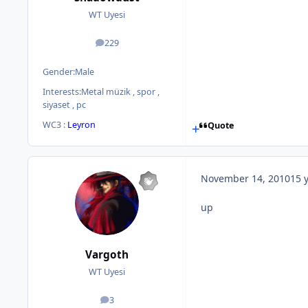
WT Uyesi
229
posts
Gender:
Male
Interests:
Metal müzik , spor ,
siyaset , pc
WC3 :
Leyron
Quote
November 14, 2010
15 
up
Vargoth
WT Uyesi
3
posts