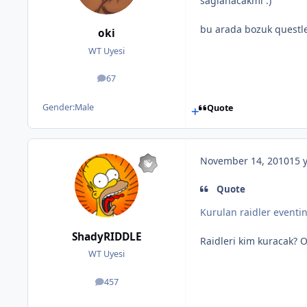
sağlanacakmı :)
bu arada bozuk questler
oki
WT Uyesi
67
posts
Gender:
Male
Quote
November 14, 2010
15 
Quote
Kurulan raidler eventi
ShadyRIDDLE
Raidleri kim kuracak? O
WT Uyesi
457
posts