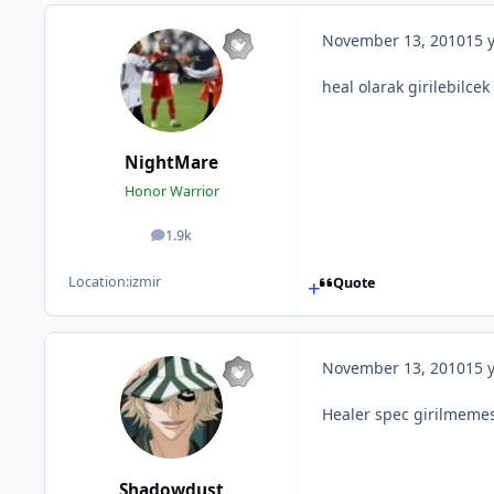
November 13, 2010
15 
heal olarak girilebilcek
NightMare
Honor Warrior
1.9k
posts
Location:
izmir
Quote
November 13, 2010
15 
Healer spec girilmemes
Shadowdust