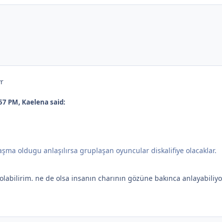
yr
57 PM, Kaelena said:
şma oldugu anlaşılırsa gruplaşan oyuncular diskalifiye olacaklar.
abilirim. ne de olsa insanın charının gözüne bakınca anlayabiliy