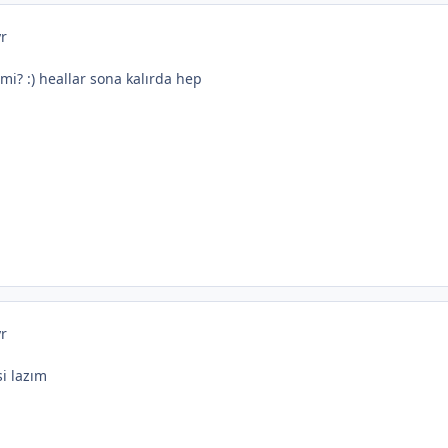
yr
 mi? :) heallar sona kalırda hep
yr
i lazım