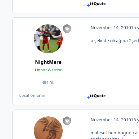
Quote
November 14, 2010
15 
o şekilde olcağına 2şerl
NightMare
Honor Warrior
1.9k
posts
Location:
izmir
Quote
November 14, 2010
15 
malesef ben bugun çalı