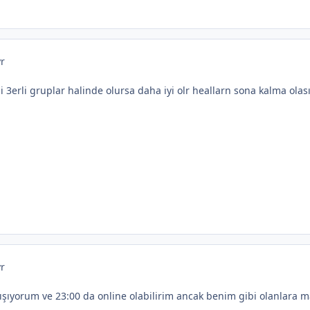
yr
i 3erli gruplar halinde olursa daha iyi olr heallarn sona kalma olası
yr
şıyorum ve 23:00 da online olabilirim ancak benim gibi olanlara ma