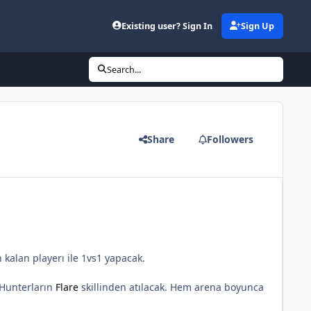
Existing user? Sign In
Sign Up
Search...
Share
Followers
 kalan playerı ile 1vs1 yapacak.
k Hunterların
Flare
skillinden atılacak. Hem arena boyunca