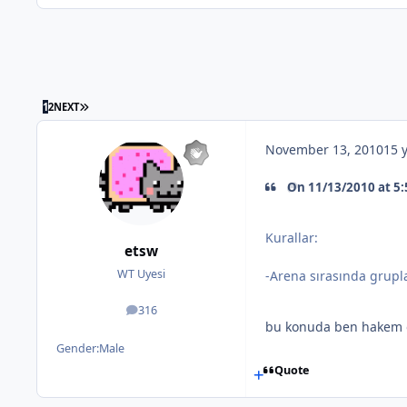
1
2
NEXT
November 13, 2010
15 
On 11/13/2010 at 5:
Kurallar:
etsw
WT Uyesi
-Arena sırasında grupla
316
posts
bu konuda ben hakem ol
Gender:
Male
Quote