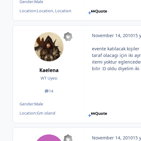
Gender:
Male
Location:
Location, Location
Quote
November 14, 2010
15 
evente katılacak kişiler
taraf olacagı için iki 
itemi yoktur eglencede
bilir :D oldu diyelim i
Kaelena
WT Uyesi
14
posts
Gender:
Male
Location:
Gm island
Quote
November 14, 2010
15 