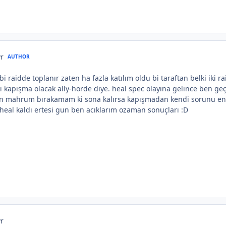
yr
AUTHOR
 bi raidde toplanır zaten ha fazla katılım oldu bi taraftan belki iki ra
ayrı kapışma olacak ally-horde diye. heal spec olayına gelince ben g
n mahrum bırakamam ki sona kalırsa kapışmadan kendi sorunu en sond
ki heal kaldı ertesi gun ben acıklarım ozaman sonuçları :D
yr