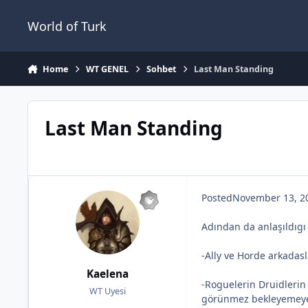
Jump to content
World of Turk
Home
WT GENEL
Sohbet
Last Man Standing
Last Man Standing
Posted
November 13, 2
Adından da anlaşıldıgı 
-Ally ve Horde arkadasl
Kaelena
-Roguelerin Druidlerin v
WT Uyesi
görünmez bekleyemeyece