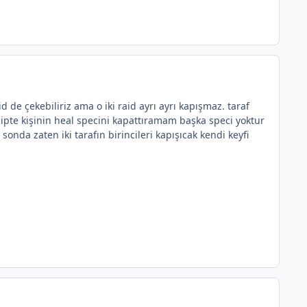
id de çekebiliriz ama o iki raid ayrı ayrı kapışmaz. taraf
eçipte kişinin heal specini kapattıramam başka speci yoktur
a zaten iki tarafın birincileri kapışıcak kendi keyfi