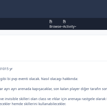
Browse
Activity
010
15 yr
gibi bi pvp eventi olacak. Nasıl olacagı hakkında:
ar ayrı ayrı arenada kapışacaklar, son kalan player diğer tarafın son
e invisible skilleri olan class ve ırklar için arenaya rastgele olara
kler hemde skillerini kullanabilecekler.