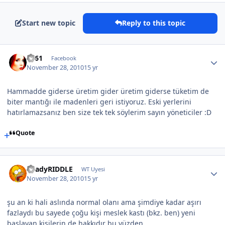
Start new topic
Reply to this topic
TS61
Facebook
November 28, 2010
15 yr
Hammadde giderse üretim gider üretim giderse tüketim de
biter mantığı ile madenleri geri istiyoruz. Eski yerlerini
hatırlamazsanız ben size tek tek söylerim sayın yöneticiler :D
Quote
ShadyRIDDLE
WT Uyesi
November 28, 2010
15 yr
şu an ki hali aslında normal olanı ama şimdiye kadar aşırı
fazlaydı bu sayede çoğu kişi meslek kastı (bkz. ben) yeni
başlayan kişilerin de hakkıdır bu yüzden.