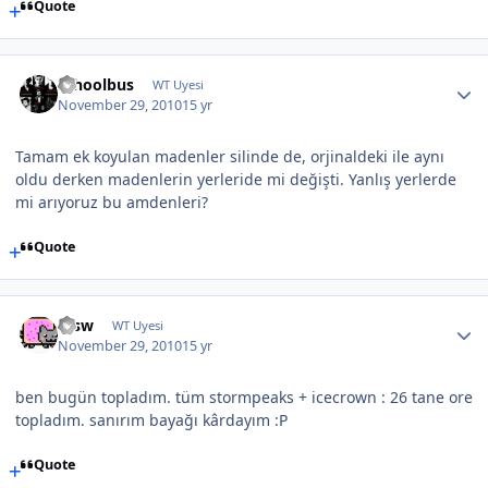
Quote
schoolbus
WT Uyesi
November 29, 2010
15 yr
Tamam ek koyulan madenler silinde de, orjinaldeki ile aynı
oldu derken madenlerin yerleride mi değişti. Yanlış yerlerde
mi arıyoruz bu amdenleri?
Quote
etsw
WT Uyesi
November 29, 2010
15 yr
ben bugün topladım. tüm stormpeaks + icecrown : 26 tane ore
topladım. sanırım bayağı kârdayım :P
Quote