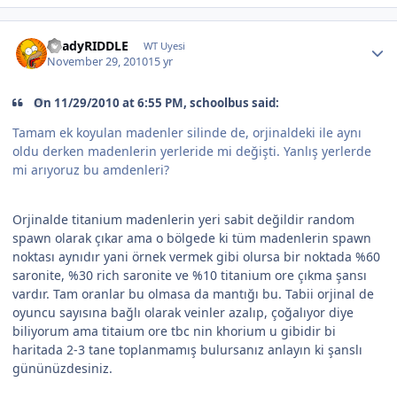
ShadyRIDDLE
WT Uyesi
November 29, 2010
15 yr
On 11/29/2010 at 6:55 PM, schoolbus said:
Tamam ek koyulan madenler silinde de, orjinaldeki ile aynı
oldu derken madenlerin yerleride mi değişti. Yanlış yerlerde
mi arıyoruz bu amdenleri?
Orjinalde titanium madenlerin yeri sabit değildir random
spawn olarak çıkar ama o bölgede ki tüm madenlerin spawn
noktası aynıdır yani örnek vermek gibi olursa bir noktada %60
saronite, %30 rich saronite ve %10 titanium ore çıkma şansı
vardır. Tam oranlar bu olmasa da mantığı bu. Tabii orjinal de
oyuncu sayısına bağlı olarak veinler azalıp, çoğalıyor diye
biliyorum ama titaium ore tbc nin khorium u gibidir bi
haritada 2-3 tane toplanmamış bulursanız anlayın ki şanslı
gününüzdesiniz.