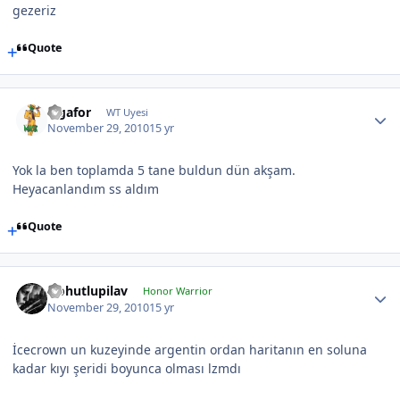
gezeriz
Quote
Ligafor
WT Uyesi
November 29, 2010
15 yr
Yok la ben toplamda 5 tane buldun dün akşam.
Heyacanlandım ss aldım
Quote
Nohutlupilav
Honor Warrior
November 29, 2010
15 yr
İcecrown un kuzeyinde argentin ordan haritanın en soluna
kadar kıyı şeridi boyunca olması lzmdı