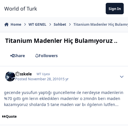
Jump to content
World of Turk
Sign In
Home
WT GENEL
Sohbet
Titanium Madenler Hiç Bulamıy
Titanium Madenler Hiç Bulamıyoruz ..
Share
Followers
maskele
WT Uyesi
Posted
November 28, 2010
15 yr
gecende yusufun yaptığı guncelleme ıle nerdeyse madenlerin
%70 gıttı gm lerın ekledıklerı madenler o zmndn berı maden
kazamıyoruz sholarda 5 tane maden var bı ılgılenın lutfen...
Quote