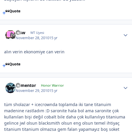
Quote
etsw
WT Uyesi
November 28, 2010
15 yr
alın verin ekonomiye can verin
Quote
dementor
Honor Warrior
November 29, 2010
15 yr
tüm sholazar + icecrownda toplamda iki tane titanuim
madenine rastladım :D saronite hala bol ama saronite çok
kullanılan bişi değil cobalt bile daha çok kullanılıyo titaniuma
gelince jwl olsun blacksmith olsun eng olsun temel ihtiyaç
titanium titanium olmazsa gem falan yapamayız boş soket