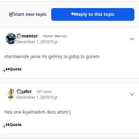
Start new topic
Reply to this topic
dementor
Honor Warrior
December 1, 2010
15 yr
stormwinde jaine mi gelmiş la gidip bi görem
Quote
Ligafor
WT Uyesi
December 1, 2010
15 yr
Hea ona kıyamadım /kiss attım:)
Quote