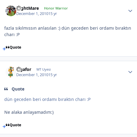
NightMare
Honor Warrior
December 1, 2010
15 yr
fazla sıkılmıssın anlasılan :) dün geceden beri ordamı bıraktın
charı :P
Quote
Ligafor
WT Uyesi
December 1, 2010
15 yr
Quote
dün geceden beri ordamı bıraktın charı :P
Ne alaka anlayamadım:)
Quote