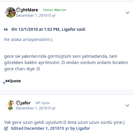
NightMare
Honor Warrior
December 1, 2010
15 yr
On 12/1/2010 at 1:02 PM, Ligafor said:
Ne alaka anlayamadım:)
gece sw yakınlarında görmüştüm seni yatmadanda, tam
gitcekken baktm ayrılmıstın :D ondan sordum ordamı bıraktın
gece charı diye :D
Quote
Ligafor
WT Uyesi
December 1, 2010
15 yr
Yok gece uzun geldi uyudum:D Ama uzun uzun sürdü yine:)
Edited
December 1, 2010
15 yr
by Ligafor