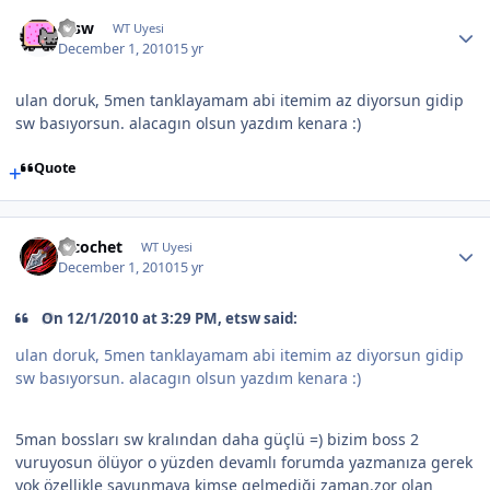
etsw
WT Uyesi
December 1, 2010
15 yr
ulan doruk, 5men tanklayamam abi itemim az diyorsun gidip
sw basıyorsun. alacagın olsun yazdım kenara :)
Quote
Ricochet
WT Uyesi
December 1, 2010
15 yr
On 12/1/2010 at 3:29 PM, etsw said:
ulan doruk, 5men tanklayamam abi itemim az diyorsun gidip
sw basıyorsun. alacagın olsun yazdım kenara :)
5man bossları sw kralından daha güçlü =) bizim boss 2
vuruyosun ölüyor o yüzden devamlı forumda yazmanıza gerek
yok özellikle savunmaya kimse gelmediği zaman.zor olan