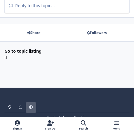
Reply to this topic...
Share
Followers
Go to topic listing
Light Mode
Dark Mode
System Preference
Contact Us
Cookies
WT - http://www.ebattle.net
Powered by
Invision Community
Sign In
Sign Up
Search
Menu