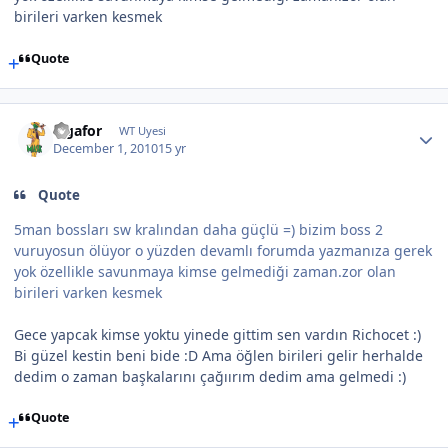
birileri varken kesmek
Quote
Ligafor
WT Uyesi
December 1, 2010
15 yr
Quote
5man bossları sw kralından daha güçlü =) bizim boss 2
vuruyosun ölüyor o yüzden devamlı forumda yazmanıza gerek
yok özellikle savunmaya kimse gelmediği zaman.zor olan
birileri varken kesmek
Gece yapcak kimse yoktu yinede gittim sen vardın Richocet :)
Bi güzel kestin beni bide :D Ama öğlen birileri gelir herhalde
dedim o zaman başkalarını çağıırım dedim ama gelmedi :)
Quote