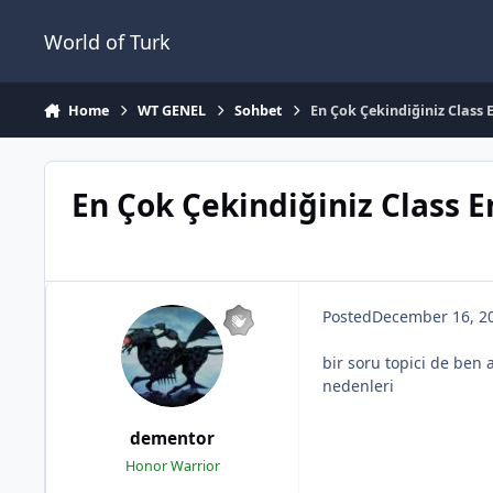
Jump to content
World of Turk
Home
WT GENEL
Sohbet
En Çok Çekindiğiniz Class 
En Çok Çekindiğiniz Class E
Posted
December 16, 2
bir soru topici de ben 
nedenleri
dementor
Honor Warrior