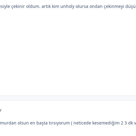
siyle çekinir oldum. artık kim unholy olursa ondan çekinmeyi dü
r
amurdan olsun en başta tırsıyorum ( neticede kesemediğim 2 3 dk 