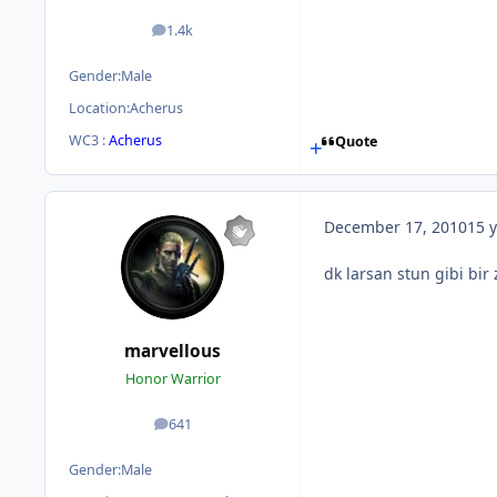
1.4k
posts
Gender:
Male
Location:
Acherus
WC3 :
Acherus
Quote
December 17, 2010
15 y
dk larsan stun gibi bir
marvellous
Honor Warrior
641
posts
Gender:
Male