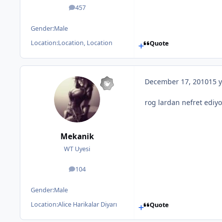
457
posts
Gender:
Male
Location:
Location, Location
Quote
December 17, 2010
15 y
rog lardan nefret ediyo
Mekanik
WT Uyesi
104
posts
Gender:
Male
Location:
Alice Harikalar Diyarı
Quote