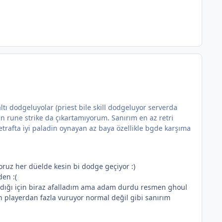
tı dodgeluyolar (priest bile skill dodgeluyor serverda
çin rune strike da çıkartamıyorum. Sanırım en az retri
trafta iyi paladin oynayan az baya özellikle bgde karşıma
ruz her düelde kesin bi dodge geçiyor :)
den :(
kmadığı için biraz afalladım ama adam durdu resmen ghoul
 playerdan fazla vuruyor normal değil gibi sanırım