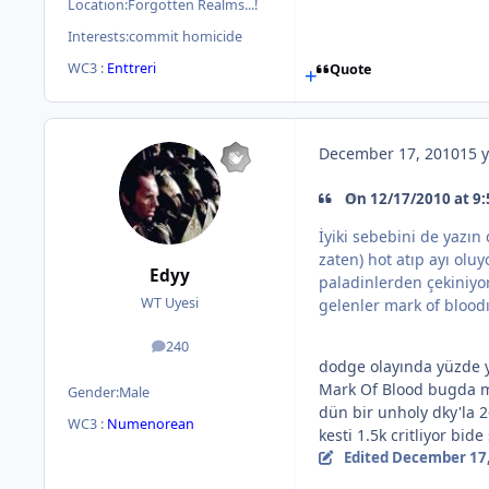
Location:
Forgotten Realms...!
Interests:
commit homicide
WC3 :
Enttreri
Quote
December 17, 2010
15 y
On 12/17/2010 at 9:
İyiki sebebini de yazın
zaten) hot atıp ayı olu
Edyy
paladinlerden çekiniyo
WT Uyesi
gelenler mark of blood
240
posts
dodge olayında yüzde y
Mark Of Blood bugda mı 
Gender:
Male
dün bir unholy dky'la 
WC3 :
Numenorean
kesti 1.5k critliyor b
Edited
December 17,