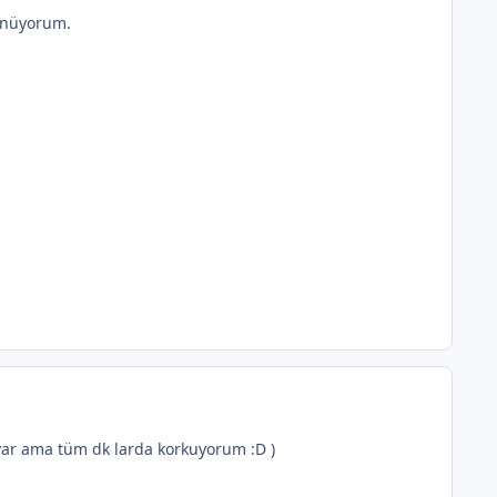
şünüyorum.
var ama tüm dk larda korkuyorum :D )