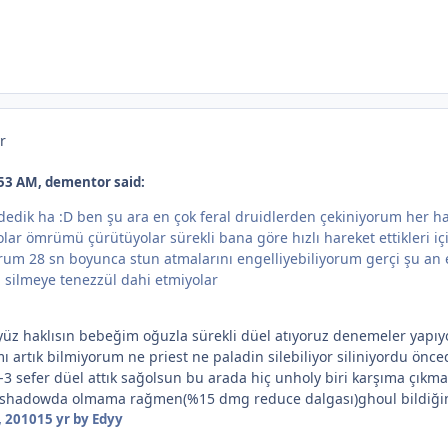
r
53 AM, dementor said:
 dedik ha :D ben şu ara en çok feral druidlerden çekiniyorum her hal
yolar ömrümü çürütüyolar sürekli bana göre hızlı hareket ettikleri i
rum 28 sn boyunca stun atmalarını engelliyebiliyorum gerçi şu an e
ı silmeye tenezzül dahi etmiyolar
üz haklısın bebeğim oğuzla sürekli düel atıyoruz denemeler yapıyo
artık bilmiyorum ne priest ne paladin silebiliyor siliniyordu önce
2-3 sefer düel attık sağolsun bu arada hiç unholy biri karşıma çı
ide shadowda olmama rağmen(%15 dmg reduce dalgası)ghoul bildiğin
 2010
15 yr
by Edyy