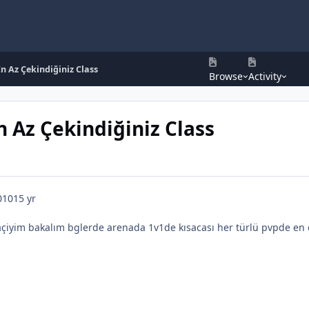
En Az Çekindiğiniz Class
Browse
Activity
n Az Çekindiğiniz Class
010
15 yr
açiyim bakalım bglerde arenada 1v1de kısacası her türlü pvpde en ç