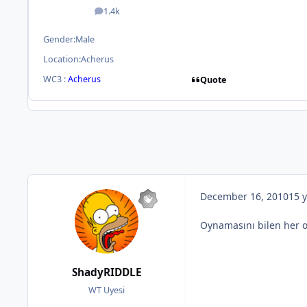
1.4k
posts
Gender:
Male
Location:
Acherus
WC3 :
Acherus
Quote
December 16, 2010
15 y
Oynamasını bilen her o
ShadyRIDDLE
WT Uyesi