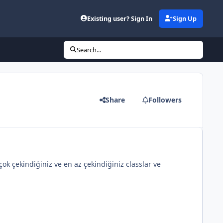
Existing user? Sign In
Sign Up
Search...
Share
Followers
ok çekindiğiniz ve en az çekindiğiniz classlar ve