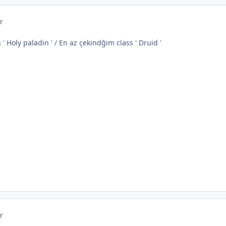
r
' Holy paladin ' / En az çekindğim class ' Druid '
r