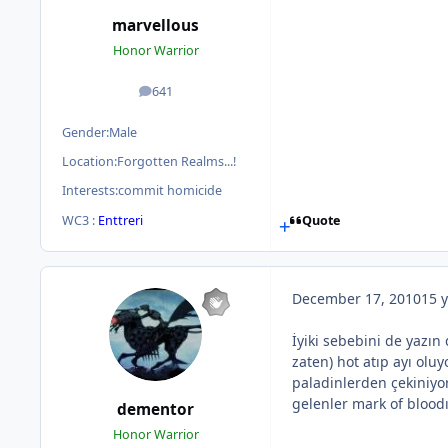
marvellous
Honor Warrior
641
posts
Gender:
Male
Location:
Forgotten Realms...!
Interests:
commit homicide
WC3 :
Enttreri
Quote
December 17, 2010
15 y
İyiki sebebini de yazın
zaten) hot atıp ayı olu
paladinlerden çekiniyo
gelenler mark of blood
dementor
Honor Warrior