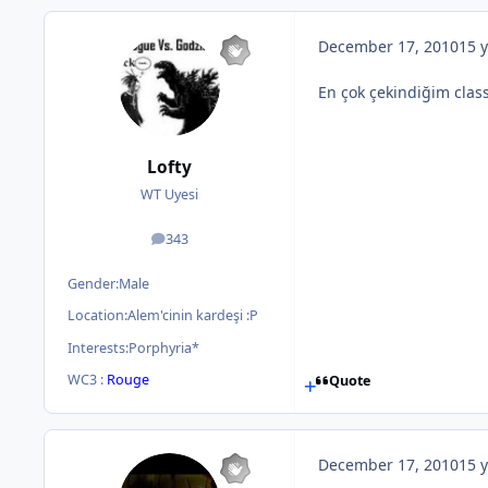
December 17, 2010
15 y
En çok çekindiğim class 
Lofty
WT Uyesi
343
posts
Gender:
Male
Location:
Alem'cinin kardeşi :P
Interests:
Porphyria*
WC3 :
Rouge
Quote
December 17, 2010
15 y