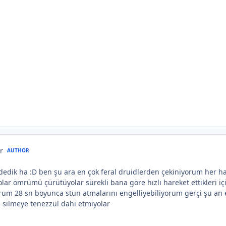
r
AUTHOR
 dedik ha :D ben şu ara en çok feral druidlerden çekiniyorum her hal
yolar ömrümü çürütüyolar sürekli bana göre hızlı hareket ettikleri i
rum 28 sn boyunca stun atmalarını engelliyebiliyorum gerçi şu an e
ı silmeye tenezzül dahi etmiyolar