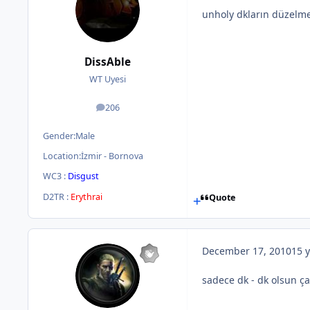
unholy dkların düzelme
DissAble
WT Uyesi
206
posts
Gender:
Male
Location:
İzmir - Bornova
WC3 :
Disgust
D2TR :
Erythrai
Quote
December 17, 2010
15 y
sadece dk - dk olsun ç