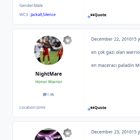
Gender:
Male
WC3 :
Jackall,Silence
Quote
December 22, 2010
15 y
en çok gazı olan warr
en maceracı paladin M
NightMare
Honor Warrior
1.9k
posts
Location:
izmir
Quote
December 23, 2010
15 y