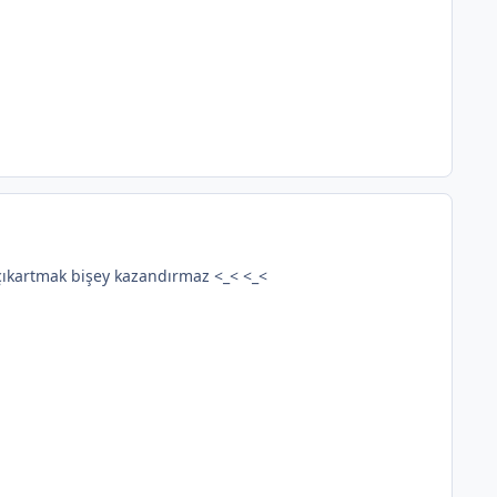
 çıkartmak bişey kazandırmaz <_< <_<