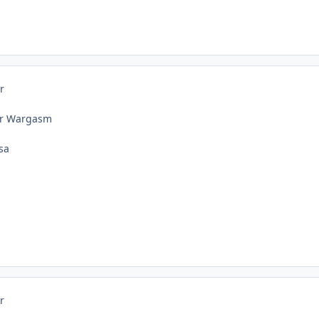
r
ior Wargasm
sa
r