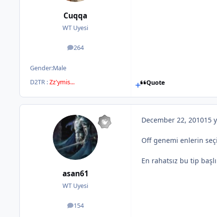
Cuqqa
WT Uyesi
264
posts
Gender:
Male
D2TR :
Zz'ymis...
Quote
December 22, 2010
15 y
Off genemi enlerin seçil
En rahatsız bu tip başl
asan61
WT Uyesi
154
posts