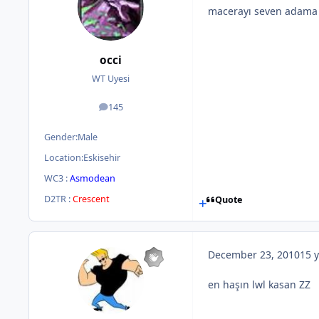
macerayı seven adama g
occi
WT Uyesi
145
posts
Gender:
Male
Location:
Eskisehir
WC3 :
Asmodean
D2TR :
Crescent
Quote
December 23, 2010
15 y
en haşın lwl kasan ZZ