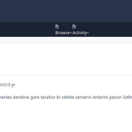
Browse
Activity
010
15 yr
herkes kendine gore tarafsız bi seklde serverin enlerini yazsın lütf