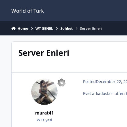
Jump to content
World of Turk
Home
WT GENEL
Sohbet
Server Enleri
Server Enleri
Posted
December 22, 2
Evet arkadaslar lutfen 
murat41
WT Uyesi