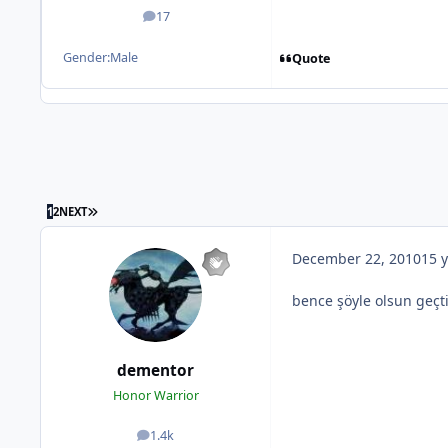
17
posts
Gender:
Male
Quote
1
2
NEXT
December 22, 2010
15 y
bence şöyle olsun geçti
dementor
Honor Warrior
1.4k
posts