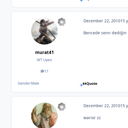
December 22, 2010
15 y
Bencede senn dediğin g
murat41
WT Uyesi
17
posts
Gender:
Male
Quote
December 22, 2010
15 y
warior zz