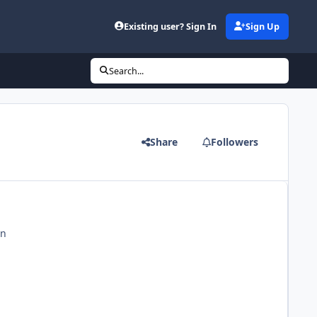
Existing user? Sign In
Sign Up
Search...
Share
Followers
en