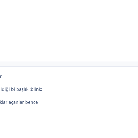
r
diği bi başlık :blink:
ıklar açanlar bence