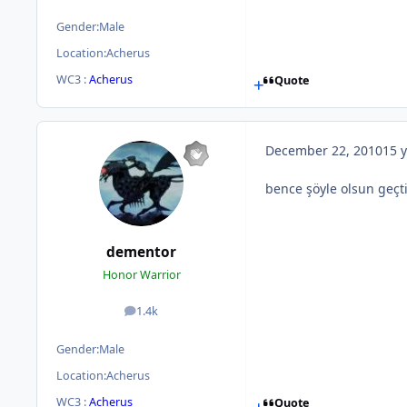
Gender:
Male
Location:
Acherus
WC3 :
Acherus
Quote
December 22, 2010
15 y
bence şöyle olsun geçti
dementor
Honor Warrior
1.4k
posts
Gender:
Male
Location:
Acherus
WC3 :
Acherus
Quote