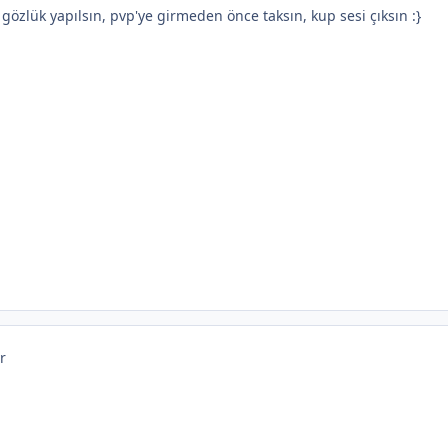
özlük yapılsın, pvp'ye girmeden önce taksın, kup sesi çıksın :}
r