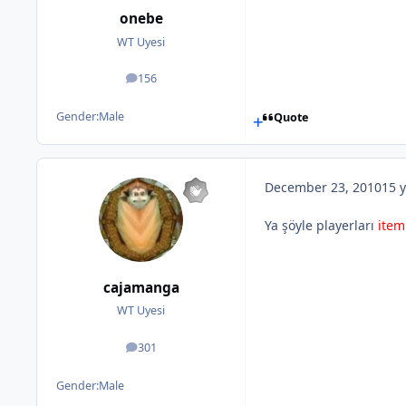
onebe
WT Uyesi
156
posts
Gender:
Male
Quote
December 23, 2010
15 y
Ya şöyle playerları
item
cajamanga
WT Uyesi
301
posts
Gender:
Male