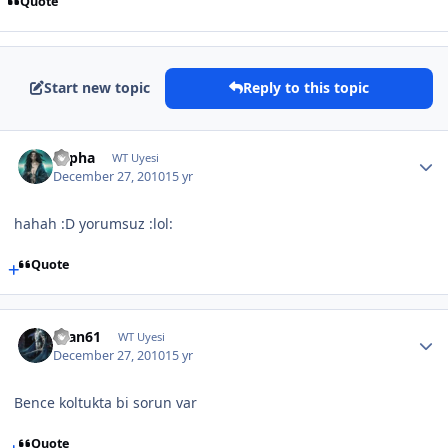
Quote
Start new topic
Reply to this topic
Lepha
WT Uyesi
December 27, 2010
15 yr
hahah :D yorumsuz :lol:
Quote
asan61
WT Uyesi
December 27, 2010
15 yr
Bence koltukta bi sorun var
Quote