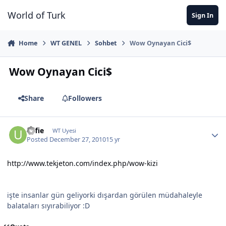
Jump to content
World of Turk
Sign In
Home
WT GENEL
Sohbet
Wow Oynayan Cici$
Wow Oynayan Cici$
Share
Followers
Uffie
WT Uyesi
Posted
December 27, 2010
15 yr
http://www.tekjeton.com/index.php/wow-kizi
işte insanlar gün geliyorki dışardan görülen müdahaleyle
balataları sıyırabiliyor :D