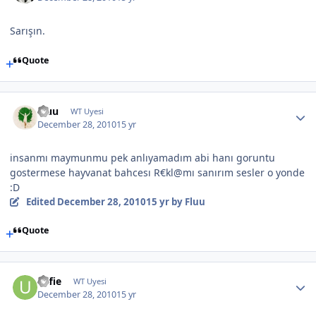
Sarışın.
Quote
Fluu
WT Uyesi
December 28, 2010
15 yr
insanmı maymunmu pek anlıyamadım abi hanı goruntu
gostermese hayvanat bahcesı R€kl@mı sanırım sesler o yonde
:D
Edited
December 28, 2010
15 yr
by Fluu
Quote
Uffie
WT Uyesi
December 28, 2010
15 yr