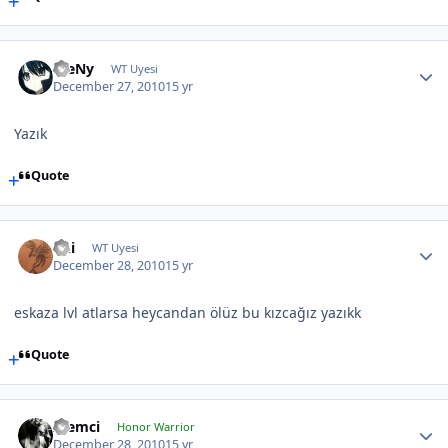
WeNy
WT Uyesi
December 27, 2010
15 yr
Yazık
Quote
oki
WT Uyesi
December 28, 2010
15 yr
eskaza lvl atlarsa heycandan ölüz bu kızcağız yazıkk
Quote
Alemci
Honor Warrior
December 28, 2010
15 yr