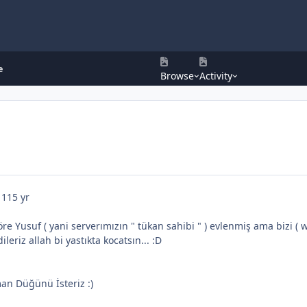
e
Browse
Activity
11
15 yr
re Yusuf ( yani serverımızın " tükan sahibi " ) evlenmiş ama bizi ( w
leriz allah bi yastıkta kocatsın... :D
an Düğünü İsteriz :)