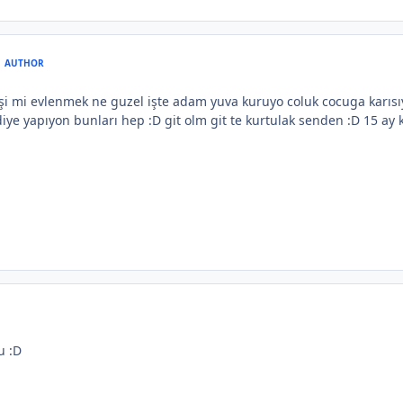
AUTHOR
şi mi evlenmek ne guzel işte adam yuva kuruyo coluk cocuga karıs
iye yapıyon bunları hep :D git olm git te kurtulak senden :D 15 ay 
u :D