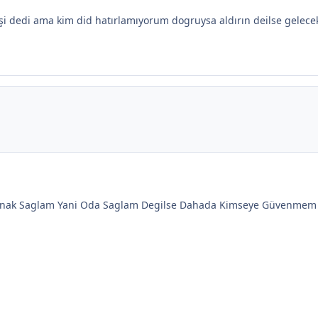
bişi dedi ama kim did hatırlamıyorum dogruysa aldırın deilse gelece
ynak Saglam Yani Oda Saglam Degilse Dahada Kimseye Güvenmem 