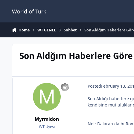
Jump to content
World of Turk
Home
WT GENEL
Sohbet
Son Aldğım Haberlere Gör
Son Aldğım Haberlere Göre
Posted
February 13, 20
Son Aldığı haberlere gö
kendisine mutluluklar di
Myrmidon
Not: Dalaran da bi Rom
WT Uyesi