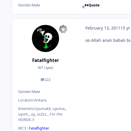
Gender:
Male
Quote
February 13, 2011
15 yr
oo Allah analı babalı 
Fatalfighter
WT Uyesi
222
posts
Gender:
Male
Location:
Ankara
Interests:
Uyumakk, uyuma,,
uyum,, uy,, zzZzz... For the
HORDE..!!
WC3 :
Fatalfighter