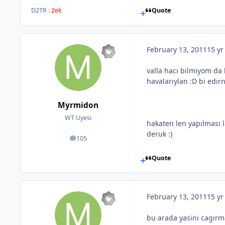
D2TR :
2ek
Quote
February 13, 2011
15 yr
valla hacı bilmiyom da
havalarıylan :D bi edir
Myrmidon
WT Uyesi
hakaten len yapılması l
deruk :)
105
posts
Quote
February 13, 2011
15 yr
bu arada yasini cagırma