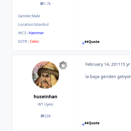
1.7k
posts
Gender:
Male
Location:
Istanbul
WC3 :
Hammer
D2TR :
Cekic
Quote
February 14, 2011
15 yr
la baya geriden geliyon
huseinhan
WT Uyesi
228
posts
Quote