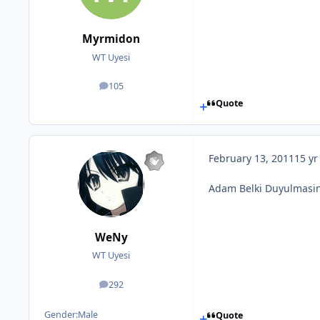
Myrmidon
WT Uyesi
105
posts
Quote
February 13, 2011
15 yr
Adam Belki Duyulmasin
WeNy
WT Uyesi
292
posts
Gender:
Male
Quote