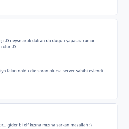
işi :D neyse artık dalran da dugun yapacaz roman
m olur :D
yo falan noldu die soran olursa server sahibi evlendi
... gider bi elf kızına mızına sarkan mazallah :)