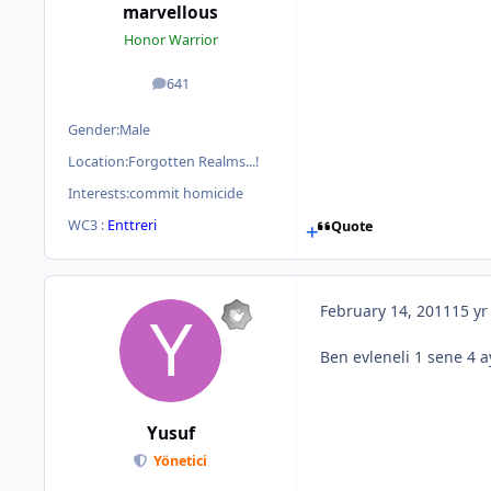
marvellous
Honor Warrior
641
posts
Gender:
Male
Location:
Forgotten Realms...!
Interests:
commit homicide
WC3 :
Enttreri
Quote
February 14, 2011
15 yr
Ben evleneli 1 sene 4 a
Yusuf
Yönetici