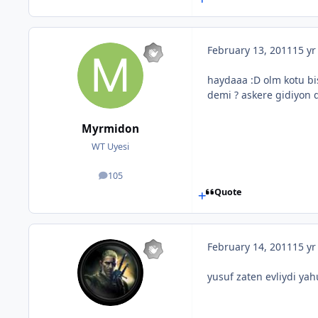
February 13, 2011
15 yr
haydaaa :D olm kotu bi
demi ? askere gidiyon d
Myrmidon
WT Uyesi
105
posts
Quote
February 14, 2011
15 yr
yusuf zaten evliydi yah