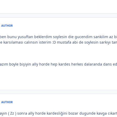
AUTHOR
 ben bunu yusuftan beklerdim soylesin die gucendim sankilim az b
ne karsılaması calınsın isterim :D mustafa abi de soylesin sarkıyı ta
azım boyle bişiyin ally horde hep kardes herkes dalaranda dans edi
AUTHOR
yın ( Zz ) sonra ally horde kardesliğini bozar dugunde kavga cıkartır