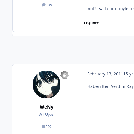
105
posts
not2: valla biri böyle 
Quote
February 13, 2011
15 yr
Haberi Ben Verdim Ka
WeNy
WT Uyesi
292
posts