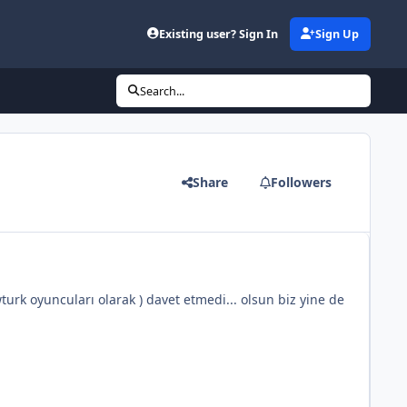
Existing user? Sign In
Sign Up
Search...
Share
Followers
turk oyuncuları olarak ) davet etmedi... olsun biz yine de