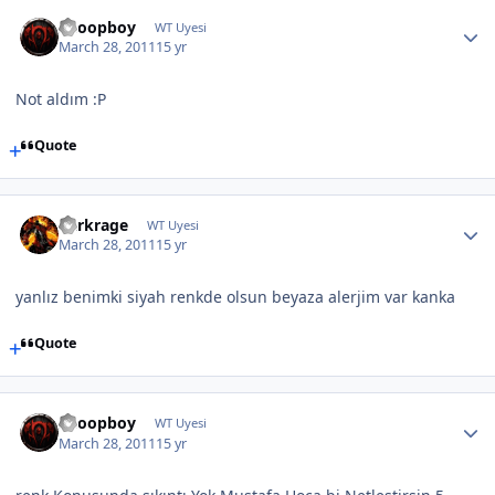
Snoopboy
WT Uyesi
March 28, 2011
15 yr
Not aldım :P
Quote
darkrage
WT Uyesi
March 28, 2011
15 yr
yanlız benimki siyah renkde olsun beyaza alerjim var kanka
Quote
Snoopboy
WT Uyesi
March 28, 2011
15 yr