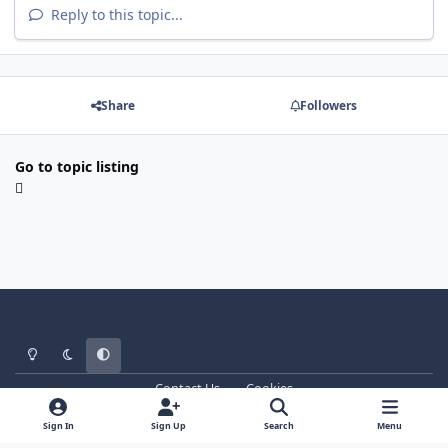
Reply to this topic...
Share
Followers
Go to topic listing
Light Mode
Dark Mode
System Preference
Contact Us
Cookies
WT - http://www.ebattle.net
Powered by
Invision Community
Sign In
Sign Up
Search
Menu