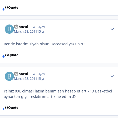
Quote
Babazul
WT Uyesi
March 28, 2011
15 yr
Bende isterim siyah olsun Deceased yazsın :D
Quote
Babazul
WT Uyesi
March 28, 2011
15 yr
Yalnız XXL olması lazım benım sen hesap et artık :D Basketbol
oynarken gıyer eskıtırım artık ne edım :D
Quote