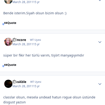
March 28, 2011
15 yr
Bende isterim.Siyah olsun bizim olsun :)
Quote
grincore
WT Uyesi
March 28, 2011
15 yr
süper bir fikir her türlü varım, tişört manyagıyımdır
Quote
DissAble
WT Uyesi
March 28, 2011
15 yr
classlar olsun, mesela undead hatun rogue olsun üstünde
disgust yazsın