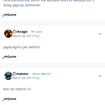
renk Konusunda sıkıntı Yok Mustafa Hoca bi Netleştirsin 5
dizay yapıcaz tahminen
Quote
darkrage
WT Uyesi
March 28, 2011
15 yr
yapacagınız yer bellimi
Quote
dementor
Honor Warrior
March 28, 2011
15 yr
ben de isterim :D
Quote