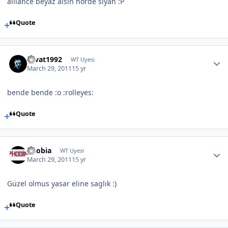
alliance beyaz alsın horde siyah :P
Quote
cevat1992
WT Uyesi
March 29, 2011
15 yr
bende bende :o :rolleyes:
Quote
phobia
WT Uyesi
March 29, 2011
15 yr
Güzel olmus yasar eline saglık :)
Quote