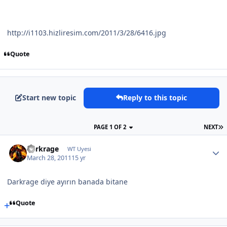
http://i1103.hizliresim.com/2011/3/28/6416.jpg
Quote
Start new topic
Reply to this topic
PAGE 1 OF 2
NEXT
darkrage
WT Uyesi
March 28, 2011
15 yr
Darkrage diye ayırın banada bitane
Quote