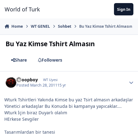
Jump to content
World of Turk
Sign In
Home
WT GENEL
Sohbet
Bu Yaz Kimse Tshirt Almasın
Bu Yaz Kimse Tshirt Almasın
Share
Followers
Snoopboy
WT Uyesi
Posted
March 28, 2011
15 yr
Wturk Tshirtleri Yakında Kimse bu yaz Tsirt almasın arkadaşlar
Yönetici arkadaşlar Bu Konuda bi kampanya yapıcaklar....
Wturk İçin biraz Duyarlı olalım
HErkese Sevgiler
Tasarımlardan bir tanesi