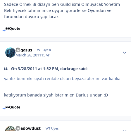
Sadece Örnek Bi dizayn ben Guild ismi Olmuyacak Yönetim
Belirliyecek tahminimce uygun görürlerse Oyundan ve
forumdan duyuru yapılacak.
Quote
Pegasus
WT Uyesi
March 28, 2011
15 yr
On 3/28/2011 at 1:52 PM, darkrage said:
yanlız benimki siyah renkde olsun beyaza alerjim var kanka
katılıyorum banada siyah isterim en Darius undan :D
Quote
Shadowdust
WT Uyesi