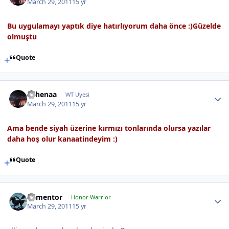
March 29, 2011
15 yr
Bu uygulamayı yaptık diye hatırlıyorum daha önce :)Güzelde
olmuştu
Quote
Athenaa
WT Uyesi
March 29, 2011
15 yr
Ama bende siyah üzerine kırmızı tonlarında olursa yazılar
daha hoş olur kanaatindeyim :)
Quote
dementor
Honor Warrior
March 29, 2011
15 yr