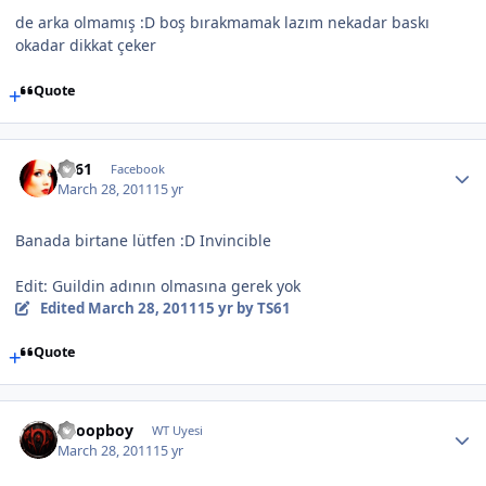
de arka olmamış :D boş bırakmamak lazım nekadar baskı
okadar dikkat çeker
Quote
TS61
Facebook
March 28, 2011
15 yr
Banada birtane lütfen :D Invincible
Edit: Guildin adının olmasına gerek yok
Edited
March 28, 2011
15 yr
by TS61
Quote
Snoopboy
WT Uyesi
March 28, 2011
15 yr