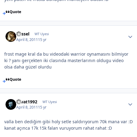
Quote
Kessel
WT Uyesi
April 8, 2011
15 yr
frost mage kral da bu videodaki warrior oynamasını bilmiyor
ki ? yanı gerçekten iki clasında masterlarının oldugu video
olsa daha güzel olurdu
Quote
cevat1992
WT Uyesi
April 8, 2011
15 yr
valla ben dediğim gibi holy setle saldırıyorum 70k mana var :D
kanat açınca 17k 15k falan vuruyorum rahat rahat :D