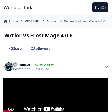
Jump to content
World of Turk
Sign In
Home
WT GENEL
Sohbet
Wrrior Vs Frost Mage 4.0.6
Wrrior Vs Frost Mage 4.0.6
Share
Followers
dementor
Honor Warrior
Posted
April 7, 2011
15 yr