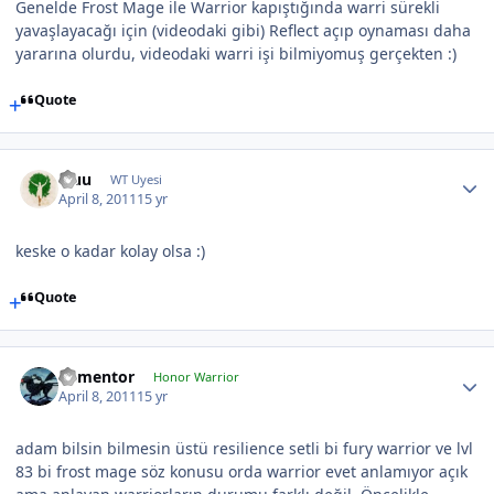
Genelde Frost Mage ile Warrior kapıştığında warri sürekli
yavaşlayacağı için (videodaki gibi) Reflect açıp oynaması daha
yararına olurdu, videodaki warri işi bilmiyomuş gerçekten :)
Quote
Fluu
WT Uyesi
April 8, 2011
15 yr
keske o kadar kolay olsa :)
Quote
dementor
Honor Warrior
April 8, 2011
15 yr
adam bilsin bilmesin üstü resilience setli bi fury warrior ve lvl
83 bi frost mage söz konusu orda warrior evet anlamıyor açık