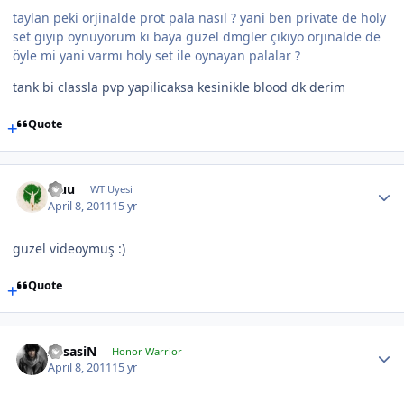
taylan peki orjinalde prot pala nasıl ? yani ben private de holy
set giyip oynuyorum ki baya güzel dmgler çıkıyo orjinalde de
öyle mi yani varmı holy set ile oynayan palalar ?
tank bi classla pvp yapilicaksa kesinikle blood dk derim
Quote
Fluu
WT Uyesi
April 8, 2011
15 yr
guzel videoymuş :)
Quote
AssasiN
Honor Warrior
April 8, 2011
15 yr