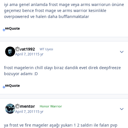
iyi ama genel anlamda frost mage veya arms warriorun önüne
geçemez bence frost mage ve arms warrior kesinlikle
overpowered ve halen daha bufflanmaktalar
Quote
cevat1992
WT Uyesi
April 7, 2011
15 yr
frost magelerin chill olayı biraz dandik evet direk deepfreeze
bozuyor adamı :D
Quote
dementor
Honor Warrior
April 7, 2011
15 yr
ya frost ve fire mageler aşağı yukarı 1 2 saldırı ile falan pvp