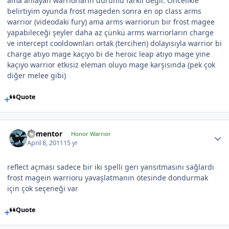
ama anlayan warriorların durumu farklı değil. Öncelikle
belirtiyim oyunda frost mageden sonra en op class arms
warrior (videodaki fury) ama arms warriorun bir frost magee
yapabileceği şeyler daha az çünkü arms warriorların charge
ve intercept cooldownları ortak (tercihen) dolayısıyla warrior bi
charge atıyo mage kaçıyo bi de heroic leap atıyo mage yine
kaçıyo warrior etkisiz eleman oluyo mage karşısında (pek çok
diğer melee gibi)
Quote
dementor
Honor Warrior
April 8, 2011
15 yr
reflect açması sadece bir iki spelli geri yansıtmasını sağlardı
frost magein warrioru yavaşlatmanın ötesinde dondurmak
için çok seçeneği var
Quote