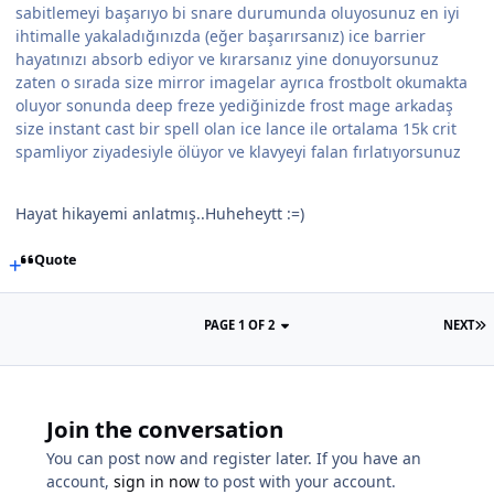
sabitlemeyi başarıyo bi snare durumunda oluyosunuz en iyi
ihtimalle yakaladığınızda (eğer başarırsanız) ice barrier
hayatınızı absorb ediyor ve kırarsanız yine donuyorsunuz
zaten o sırada size mirror imagelar ayrıca frostbolt okumakta
oluyor sonunda deep freze yediğinizde frost mage arkadaş
size instant cast bir spell olan ice lance ile ortalama 15k crit
spamliyor ziyadesiyle ölüyor ve klavyeyi falan fırlatıyorsunuz
Hayat hikayemi anlatmış..Huheheytt :=)
Quote
PAGE 1 OF 2
NEXT
Join the conversation
You can post now and register later. If you have an
account,
sign in now
to post with your account.