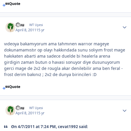
Quote
Fluu
WT Uyesi
April 8, 2011
15 yr
vıdeoya bakamıyorum ama tahmınen warrıor mageye
dokunamamıstır op olayı hakkındada sunu solıyım frost mage
hakıkaten abarti ama sadece duelde bi healerla arena
girdigin zaman butun o havasi sonuyor diye dusunuyorum
gerci mage de 2v2 de rougla akar denilebilir ama ben feral -
frost derim bakınız ; 2v2 de dunya birincileri :D
Quote
Fluu
WT Uyesi
April 8, 2011
15 yr
On 4/7/2011 at 7:24 PM, cevat1992 said: