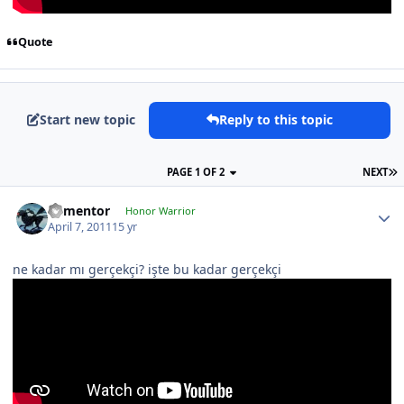
Quote
Start new topic
Reply to this topic
PAGE 1 OF 2
NEXT
dementor
Honor Warrior
April 7, 2011
15 yr
ne kadar mı gerçekçi? işte bu kadar gerçekçi