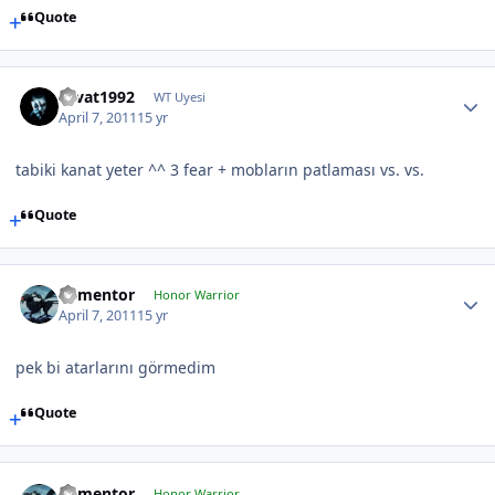
Quote
cevat1992
WT Uyesi
April 7, 2011
15 yr
tabiki kanat yeter ^^ 3 fear + mobların patlaması vs. vs.
Quote
dementor
Honor Warrior
April 7, 2011
15 yr
pek bi atarlarını görmedim
Quote
dementor
Honor Warrior