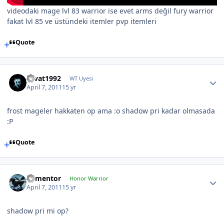
videodaki mage lvl 83 warrior ise evet arms değil fury warrior
fakat lvl 85 ve üstündeki itemler pvp itemleri
Quote
cevat1992
WT Uyesi
April 7, 2011
15 yr
frost mageler hakkaten op ama :o shadow pri kadar olmasada
:P
Quote
dementor
Honor Warrior
April 7, 2011
15 yr
shadow pri mi op?