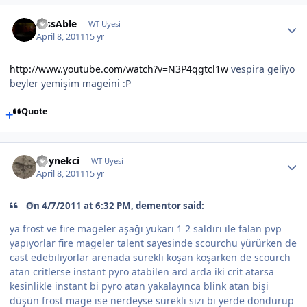
DissAble
WT Uyesi
April 8, 2011
15 yr
http://www.youtube.com/watch?v=N3P4qgtcl1w
vespira geliyo
beyler yemişim mageini :P
Quote
Deynekci
WT Uyesi
April 8, 2011
15 yr
On 4/7/2011 at 6:32 PM, dementor said:
ya frost ve fire mageler aşağı yukarı 1 2 saldırı ile falan pvp
yapıyorlar fire mageler talent sayesinde scourchu yürürken de
cast edebiliyorlar arenada sürekli koşan koşarken de scourch
atan critlerse instant pyro atabilen ard arda iki crit atarsa
kesinlikle instant bi pyro atan yakalayınca blink atan bişi
düşün frost mage ise nerdeyse sürekli sizi bi yerde dondurup