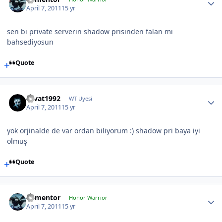
April 7, 2011
15 yr
sen bi private serverın shadow prisinden falan mı
bahsediyosun
Quote
cevat1992
WT Uyesi
April 7, 2011
15 yr
yok orjinalde de var ordan biliyorum :) shadow pri baya iyi
olmuş
Quote
dementor
Honor Warrior
April 7, 2011
15 yr