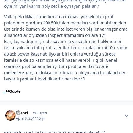
öyle mi yani varmı holy set ile oynayan palalar ?
Valla pek dikkat etmedim ama manası yüksek olan prot
paladinler gördüm 40k 50k falan manaları vardı muhtemelen
üstlerinde kısmen de olsa intellect veren bişiler varmıştır ama
alliancetılar o yüzden inspect atamadım onlara 1v1
karşılaşmadığım için de savunma ve saldırıları hakkında bi
fikrim yok ama tabi prot talentlar kendi canlarının %10u kadar
attack power kazanabiliyolar biri onlara vurduğu sürece
itemlerle de sp kasmışsa etkili hasar verebilir gibi. Genel
olaraksa prot paladinler iyi tüm prot talentlar pvpde
meleelere karşı oldukça sinir bozucu oluyo ama bu alanda en
başarılı protlar blood dklardır heralde :D
Quote
sasori
WT Uyesi
April 8, 2011
15 yr
yeni patch ile frosta dönüşüm muhteşem olacak :D