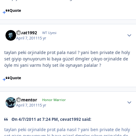
Quote
cevat1992
WT Uyesi
April 7, 2011
15 yr
taylan peki orjinalde prot pala nasıl ? yani ben private de holy
set giyip oynuyorum ki baya güzel dmgler çıkıyo orjinalde de
öyle mi yani varmı holy set ile oynayan palalar ?
Quote
dementor
Honor Warrior
April 7, 2011
15 yr
On 4/7/2011 at 7:24 PM, cevat1992 said:
taylan peki orjinalde prot pala nasıl ? yani ben private de holy
set giyip oynuyorum ki baya güzel dmgler çıkıyo orjinalde de