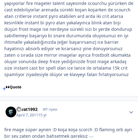
yapıyorlar fire mageler talent sayesinde scourchu yürürken de
cast edebiliyorlar arenada sürekli koşan koşarken de scourch
atan critlerse instant pyro atabilen ard arda iki crit atarsa
kesinlikle instant bi pyro atan yakalayınca blink atan bişi
düşün frost mage ise nerdeyse sürekli sizi bi yerde dondurup
sabitlemeyi başarıyo bi snare durumunda oluyosunuz en iyi
ihtimalle yakaladığınızda (eğer başarırsanız) ice barrier
hayatınızı absorb ediyor ve kırarsanız yine donuyorsunuz
zaten o sırada size mirror imagelar ayrıca frostbolt okumakta
oluyor sonunda deep freze yediğinizde frost mage arkadaş
size instant cast bir spell olan ice lance ile ortalama 15k crit
spamliyor ziyadesiyle ölüyor ve klavyeyi falan fırlatıyorsunuz
Quote
cevat1992
WT Uyesi
April 7, 2011
15 yr
fire mage süper aynen :D koşa koşa scorch :D flaming orb ayrı
bir şey zaten ondan bahsetmek gereksiz -.-