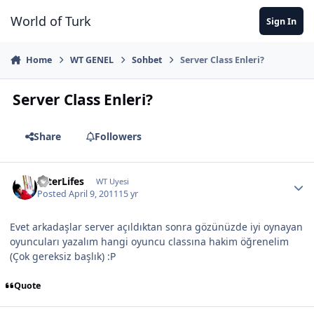
Jump to content
World of Turk
Sign In
Home
WT GENEL
Sohbet
Server Class Enleri?
Server Class Enleri?
Share
Followers
AfterLifes
WT Uyesi
Posted
April 9, 2011
15 yr
Evet arkadaşlar server açıldıktan sonra gözünüzde iyi oynayan
oyuncuları yazalım hangi oyuncu classına hakim öğrenelim
(Çok gereksiz başlık) :P
Quote