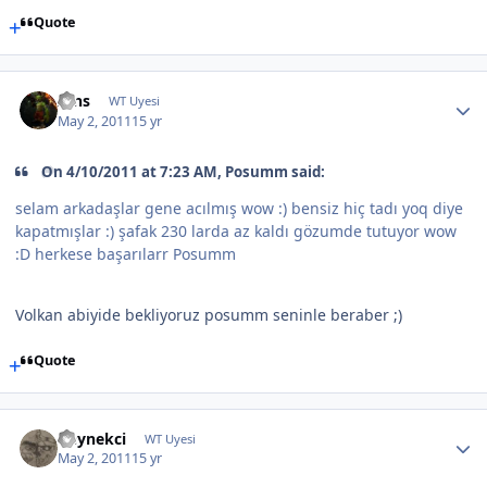
Quote
Ains
WT Uyesi
May 2, 2011
15 yr
On 4/10/2011 at 7:23 AM, Posumm said:
selam arkadaşlar gene acılmış wow :) bensiz hiç tadı yoq diye
kapatmışlar :) şafak 230 larda az kaldı gözumde tutuyor wow
:D herkese başarılarr Posumm
Volkan abiyide bekliyoruz posumm seninle beraber ;)
Quote
Deynekci
WT Uyesi
May 2, 2011
15 yr