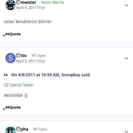
dementor
Honor Warrior
April 9, 2011
15 yr
onlar kendilerini bilirler
Quote
sotto
WT Uyesi
April 9, 2011
15 yr
On 4/9/2011 at 10:59 AM, Snoopboy said:
ZZ Gerisi Yalan
kesinlikle :))
Quote
Lepha
WT Uyesi