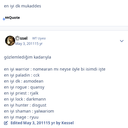
en iyi dk mukaddes
Quote
Kessel
WT Uyesi
May 3, 2011
15 yr
gözlemlediğim kadarıyla
en iyi warrior : nomearan mı neyse öyle bi isimdi işte
en iyi paladin : cck
en iyi dk : asmodean
en iyi rogue : quansy
en iyi priest : rjalk
en iyi lock : darkmann
en iyi hunter : disgust
en iyi shaman : yalwariom
en iyi mage : ryuu
Edited
May 3, 2011
15 yr
by Kessel