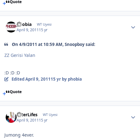
Quote
phobia
WT Uyesi
April 9, 2011
15 yr
On 4/9/2011 at 10:59 AM, Snoopboy said:
ZZ Gerisi Yalan
:D :D :D
Edited
April 9, 2011
15 yr
by phobia
Quote
AfterLifes
WT Uyesi
April 9, 2011
15 yr
Jumong 4ever.