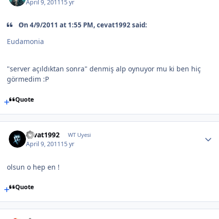
April 9, 2011
15 yr
On 4/9/2011 at 1:55 PM, cevat1992 said:
Eudamonia
"server açıldıktan sonra" denmiş alp oynuyor mu ki ben hiç
görmedim :P
Quote
cevat1992
WT Uyesi
April 9, 2011
15 yr
olsun o hep en !
Quote