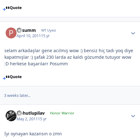
Quote
Posumm
WT Uyesi
April 10, 2011
15 yr
selam arkadaşlar gene acılmış wow :) bensiz hiç tadı yoq diye
kapatmışlar :) şafak 230 larda az kaldı gözumde tutuyor wow
:D herkese başarılarr Posumm
Quote
3 weeks later...
Nohutlupilav
Honor Warrior
May 2, 2011
15 yr
İyi oynayan kazansın o zmn