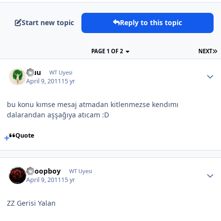
Start new topic
Reply to this topic
PAGE 1 OF 2
NEXT
Fluu
WT Uyesi
April 9, 2011
15 yr
bu konu kımse mesaj atmadan kitlenmezse kendımı
dalarandan aşşağıya atıcam :D
Quote
Snoopboy
WT Uyesi
April 9, 2011
15 yr
ZZ Gerisi Yalan