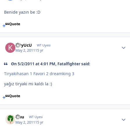
Benide yazın be :D
Quote
kUyUcU
WT Uyesi
May 2, 2011
15 yr
On 5/2/2011 at 4:01 PM, Fatalfighter said:
Tiryakihasan 1 Favori 2 dreamking 3
yağız tiryaki mi kaldı la :)
Quote
Fluu
WT Uyesi
May 2, 2011
15 yr