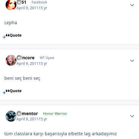
TS61
Facebook
April 9, 2011
15 yr
Lepha
Quote
grincore
WT Uyesi
April 9, 2011
15 yr
beni seç beni seç
Quote
dementor
Honor Warrior
April 9, 2011
15 yr
tüm classlara karşı başarısıyla elbette lag arkadaşımız