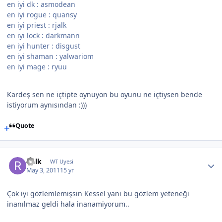
en iyi dk : asmodean
en iyi rogue : quansy
en iyi priest : rjalk
en iyi lock : darkmann
en iyi hunter : disgust
en iyi shaman : yalwariom
en iyi mage : ryuu
Kardeş sen ne içtipte oynuyon bu oyunu ne içtiysen bende
istiyorum aynısından :)))
Quote
rjalk
WT Uyesi
May 3, 2011
15 yr
Çok iyi gözlemlemişsin Kessel yani bu gözlem yeteneği
inanılmaz geldi hala inanamiyorum..