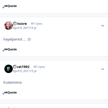
Quote
grincore
WT Uyesi
April 9, 2011
15 yr
hayalperest ... :D
Quote
cevat1992
WT Uyesi
April 9, 2011
15 yr
Eudamonia
Quote