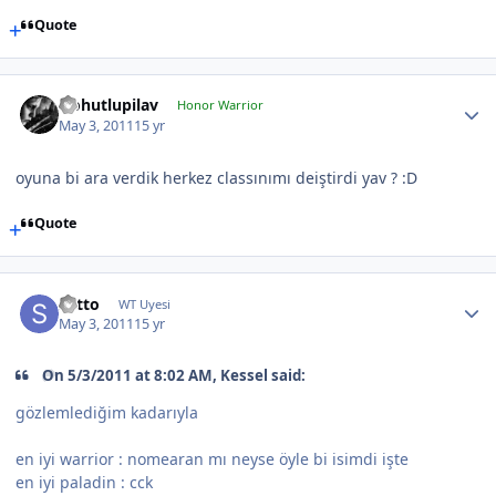
Quote
Nohutlupilav
Honor Warrior
May 3, 2011
15 yr
oyuna bi ara verdik herkez classınımı deiştirdi yav ? :D
Quote
sotto
WT Uyesi
May 3, 2011
15 yr
On 5/3/2011 at 8:02 AM, Kessel said:
gözlemlediğim kadarıyla
en iyi warrior : nomearan mı neyse öyle bi isimdi işte
en iyi paladin : cck