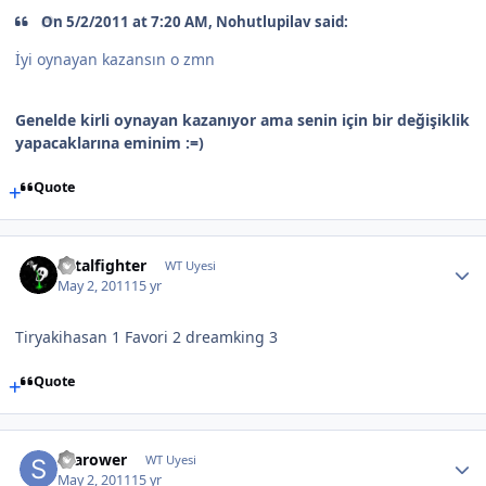
On 5/2/2011 at 7:20 AM, Nohutlupilav said:
İyi oynayan kazansın o zmn
Genelde kirli oynayan kazanıyor ama senin için bir değişiklik
yapacaklarına eminim :=)
Quote
Fatalfighter
WT Uyesi
May 2, 2011
15 yr
Tiryakihasan 1 Favori 2 dreamking 3
Quote
Scarower
WT Uyesi
May 2, 2011
15 yr