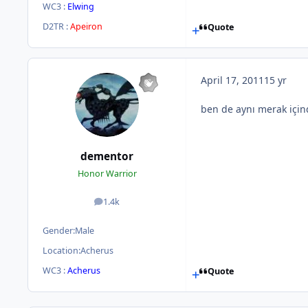
WC3 :
Elwing
D2TR :
Apeiron
Quote
April 17, 2011
15 yr
ben de aynı merak için
dementor
Honor Warrior
1.4k
posts
Gender:
Male
Location:
Acherus
WC3 :
Acherus
Quote