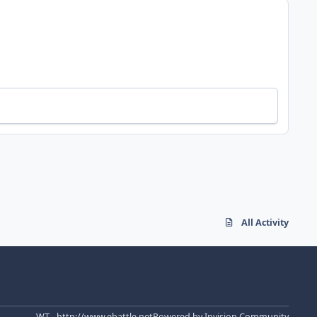
All Activity
WT - http://www.ebattle.net
Powered by
Invision Community