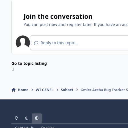
Join the conversation
You can post now and register later. If you have an ac
Reply to this topic...
Go to topic listing
Home
WT GENEL
Sohbet
Gmler Aceba Bug Tracker S
Light Mode
Dark Mode
System Preference
Contact Us
Cookies