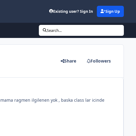
Existing user? Sign In
Sign Up
Search...
Share
Followers
olmama ragmen ilgilenen yok , baska class lar icinde