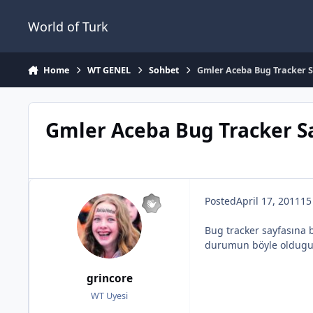
Jump to content
World of Turk
Home
WT GENEL
Sohbet
Gmler Aceba Bug Tracker S
Gmler Aceba Bug Tracker Sa
Posted
April 17, 2011
15
Bug tracker sayfasına b
durumun böyle oldug
grincore
WT Uyesi