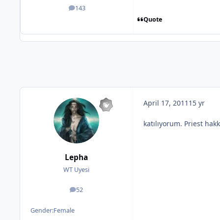
143
posts
Quote
April 17, 2011
15 yr
katılıyorum. Priest hak
Lepha
WT Uyesi
52
posts
Gender:
Female