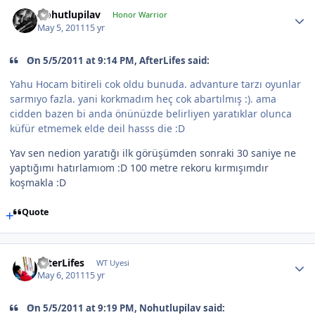
Nohutlupilav
Honor Warrior
May 5, 2011
15 yr
On 5/5/2011 at 9:14 PM, AfterLifes said:
Yahu Hocam bitireli cok oldu bunuda. advanture tarzı oyunlar
sarmıyo fazla. yani korkmadım heç cok abartılmış :). ama
cidden bazen bi anda önünüzde belirliyen yaratıklar olunca
küfür etmemek elde deil hasss die :D
Yav sen nedion yaratığı ilk görüşümden sonraki 30 saniye ne
yaptığımı hatırlamıom :D 100 metre rekoru kırmışımdır
koşmakla :D
Quote
AfterLifes
WT Uyesi
May 6, 2011
15 yr
On 5/5/2011 at 9:19 PM, Nohutlupilav said: