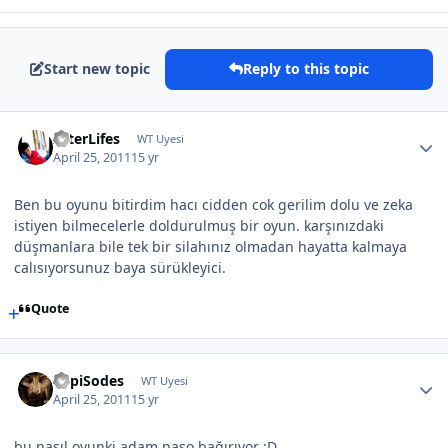
Start new topic
Reply to this topic
AfterLifes
WT Uyesi
April 25, 2011
15 yr
Ben bu oyunu bitirdim hacı cidden cok gerilim dolu ve zeka
istiyen bilmecelerle doldurulmuş bir oyun. karşınızdaki
düşmanlara bile tek bir silahınız olmadan hayatta kalmaya
calısıyorsunuz baya sürükleyici.
Quote
EppiSodes
WT Uyesi
April 25, 2011
15 yr
bu nasıl oyunki adam paso bağırıyor :D