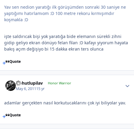
Yav sen nedion yaratığı ilk görüşümden sonraki 30 saniye ne
yaptığımı hatırlamıom :D 100 metre rekoru kırmışımdır
koşmakla :D
işte saldırıcak bişi yok yaratığa bide elemanın sürekli zihni
gidip geliyo ekran dönüyo felan filan :D kafayı yiyorum hayata
bakış açım değişiyo bi 15 dakka ekran ters olunca
Quote
Nohutlupilav
Honor Warrior
May 6, 2011
15 yr
adamlar gerçekten nasıl korkutucaklarını çok iyi biliyolar yav.
Quote