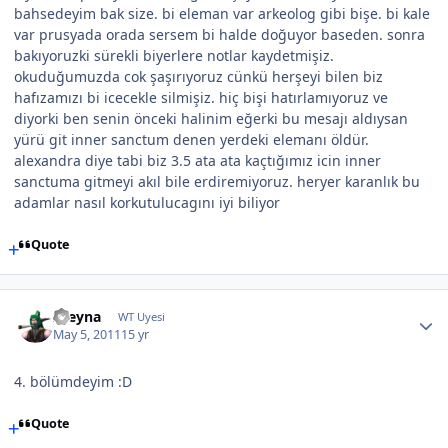
bahsedeyim bak size. bi eleman var arkeolog gibi bişe. bi kale
var prusyada orada sersem bi halde doğuyor baseden. sonra
bakıyoruzki sürekli biyerlere notlar kaydetmişiz.
okuduğumuzda cok şaşırıyoruz cünkü herşeyi bilen biz
hafızamızı bi icecekle silmişiz. hiç bişi hatırlamıyoruz ve
diyorki ben senin önceki halinim eğerki bu mesajı aldıysan
yürü git inner sanctum denen yerdeki elemanı öldür.
alexandra diye tabi biz 3.5 ata ata kaçtığımız icin inner
sanctuma gitmeyi akıl bile erdiremiyoruz. heryer karanlık bu
adamlar nasıl korkutulucagını iyi biliyor
Quote
xzeyna
WT Uyesi
May 5, 2011
15 yr
4. bölümdeyim :D
Quote