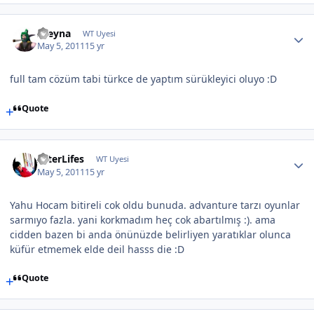
xzeyna
WT Uyesi
May 5, 2011
15 yr
full tam cözüm tabi türkce de yaptım sürükleyici oluyo :D
Quote
AfterLifes
WT Uyesi
May 5, 2011
15 yr
Yahu Hocam bitireli cok oldu bunuda. advanture tarzı oyunlar
sarmıyo fazla. yani korkmadım heç cok abartılmış :). ama
cidden bazen bi anda önünüzde belirliyen yaratıklar olunca
küfür etmemek elde deil hasss die :D
Quote