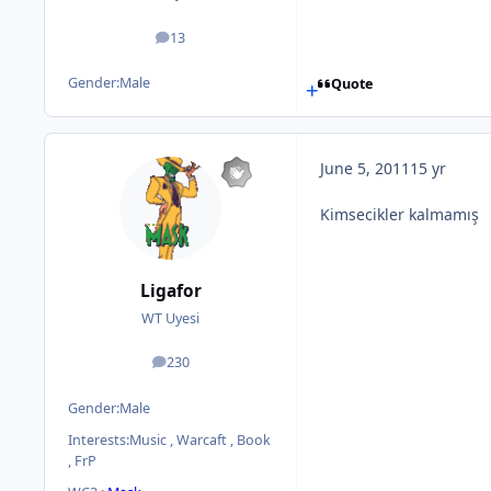
13
posts
Gender:
Male
Quote
June 5, 2011
15 yr
Kimsecikler kalmamış
Ligafor
WT Uyesi
230
posts
Gender:
Male
Interests:
Music , Warcaft , Book
, FrP