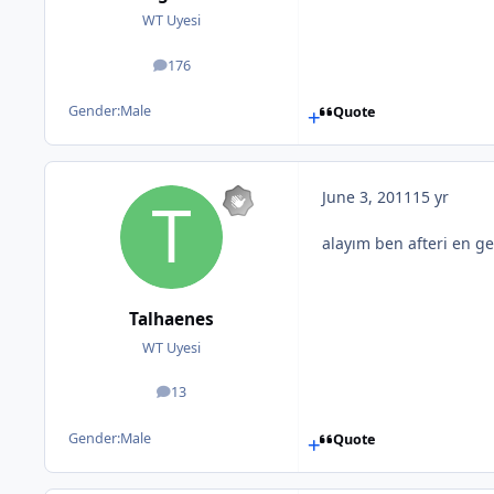
WT Uyesi
176
posts
Gender:
Male
Quote
June 3, 2011
15 yr
alayım ben afteri en ge
Talhaenes
WT Uyesi
13
posts
Gender:
Male
Quote