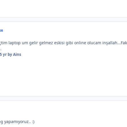
OR
çtim laptop um gelir gelmez eskisi gibi online olucam inşallah...Fak
.
5 yr
by Ains
bg yapamıyoruz.. :)