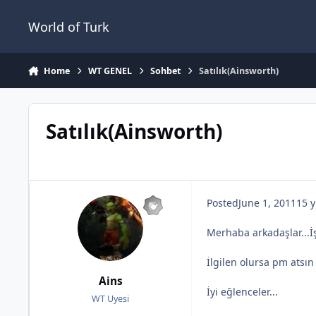
Jump to content
World of Turk
Home
WT GENEL
Sohbet
Satılık(Ainsworth)
Satılık(Ainsworth)
Posted
June 1, 2011
15 y
Merhaba arkadaşlar...İ
İlgilen olursa pm atsı
Ains
İyi eğlenceler...
WT Uyesi