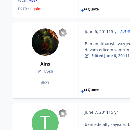
WC3 :
Mask
D2TR :
Ligafor
Quote
June 6, 2011
15 yr
AUTH
Ben an itibariyle vazge
devam edicem sanırım.
Edited
June 6, 2011
1
Ains
WT Uyesi
23
posts
Quote
June 7, 2011
15 yr
bencede ally sayısı az 