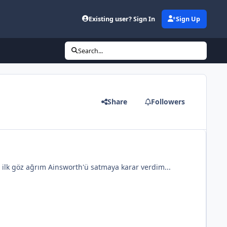
Existing user? Sign In
Sign Up
Search...
Share
Followers
ilk göz ağrım Ainsworth'ü satmaya karar verdim...