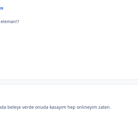
OR
k eleman!?
yada beleşe verde onuda kasayım hep onlineyim zaten.