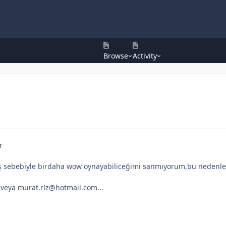
Browse
Activity
r
ş sebebiyle birdaha wow oynayabiliceğimi sanmıyorum,bu nedenle 
n veya murat.rlz@hotmail.com...