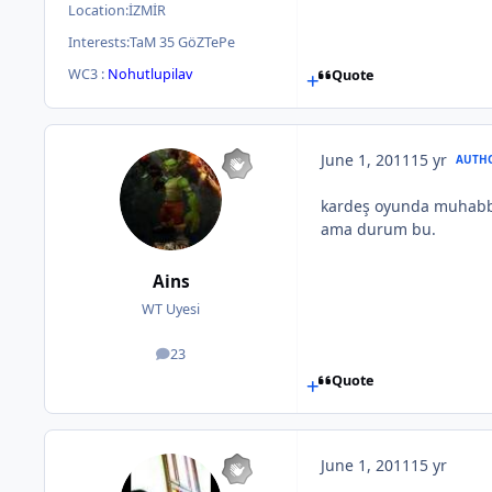
Location:
İZMİR
Interests:
TaM 35 GöZTePe
WC3 :
Nohutlupilav
Quote
June 1, 2011
15 yr
AUTH
kardeş oyunda muhabbet
ama durum bu.
Ains
WT Uyesi
23
posts
Quote
June 1, 2011
15 yr