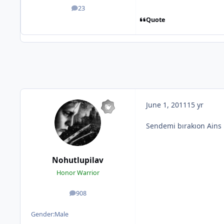
23
posts
Quote
June 1, 2011
15 yr
Sendemi bırakıon Ains 
Nohutlupilav
Honor Warrior
908
posts
Gender:
Male