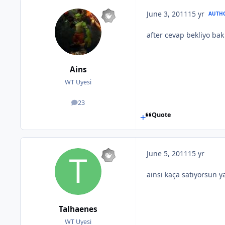
June 3, 2011
15 yr
AUTH
after cevap bekliyo ba
Ains
WT Uyesi
23
posts
Quote
June 5, 2011
15 yr
ainsi kaça satıyorsun 
Talhaenes
WT Uyesi