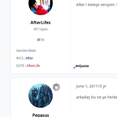
After'ı beleşe veriyom.
AfterLifes
WT Uyesi
79
posts
Gender:
Male
WC3 :
After
D2TR :
AfterLife
Quote
June 1, 2011
15 yr
arkadaş bu ne ya herkez
Pegasus