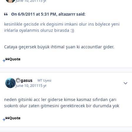
June 10, 2011
15 yr
On 6/9/2011 at 5:31 PM, altazarrr said:
kesinlikle gecisde ırk degisimi imkani olur ins böylece yeni
irklarla oyalanmis oluruz birasda :))
Cataya geçersek büyük ihtimal şuan ki accountlar gider.
Quote
Pegasus
WT Uyesi
June 10, 2011
15 yr
neden gitsinki acc ler giderse kimse kasmaz sıfırdan çarı
sıokıntı olur zaten gitmesini gerektirecek bir durumda yok
Quote