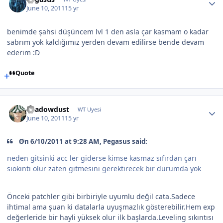
June 10, 2011
15 yr
benimde şahsi düşüncem lvl 1 den asla çar kasmam o kadar
sabrım yok kaldığımız yerden devam edilirse bende devam
ederim :D
Quote
Shadowdust
WT Uyesi
June 10, 2011
15 yr
On 6/10/2011 at 9:28 AM, Pegasus said:
neden gitsinki acc ler giderse kimse kasmaz sıfırdan çarı
sıokıntı olur zaten gitmesini gerektirecek bir durumda yok
Önceki patchler gibi birbiriyle uyumlu değil cata.Sadece
ihtimal ama şuan ki datalarla uyuşmazlık gösterebilir.Hem exp
değerleride bir hayli yüksek olur ilk başlarda.Leveling sıkıntısı