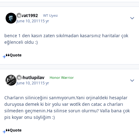
cevat1992
WT Uyesi
June 10, 2011
15 yr
bence 1 den kasın zaten sıkılmadan kasarsınız haritalar çok
eğlenceli oldu :)
Quote
Nohutlupilav
Honor Warrior
June 10, 2011
15 yr
Charların siliniceğini sanmıyorum.Yani orjinaldeki hesaplar
duruyosa demek ki bir yolu var wotlk den catac a charları
silmeden geçmenin.Ha silinse sorun olurmu? Valla bana çok
pis koyar onu söyliğim :)
Quote