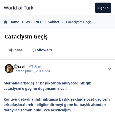
Jump to content
World of Turk
Sign In
Home
WT GENEL
Sohbet
Cataclysm Geçiş
Cataclysm Geçiş
Share
Followers
Kessel
WT Uyesi
Posted
June 9, 2011
15 yr
Merhaba arkadaşlar başlıktanda anlıyacağınız gibi
cataclysm'e geçme düşüncemiz var.
Konuyu detaylı anlatmaktansa başlık şeklinde özet geçicem
arkadaşlar.Gerekli bilgilendirmeyi gene bu başlık altından
detaylıca zaman buldukça açıklıcağım.