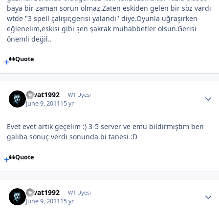
baya bir zaman sorun olmaz.Zaten eskiden gelen bir söz vardı
wtde "3 spell çalışır,gerisi yalandı" diye.Oyunla uğraşırken
eğlenelim,eskisi gibi şen şakrak muhabbetler olsun.Gerisi
önemli değil..
Quote
cevat1992
WT Uyesi
June 9, 2011
15 yr
Evet evet artık geçelim :) 3-5 server ve emu bildirmiştim ben
galiba sonuç verdi sonunda bi tanesi :D
Quote
cevat1992
WT Uyesi
June 9, 2011
15 yr