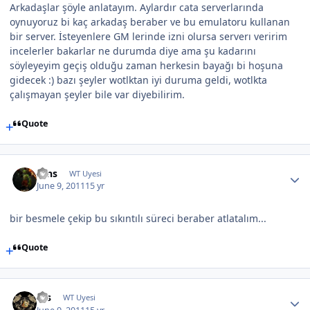
Arkadaşlar şöyle anlatayım. Aylardır cata serverlarında
oynuyoruz bi kaç arkadaş beraber ve bu emulatoru kullanan
bir server. İsteyenlere GM lerinde izni olursa serverı veririm
incelerler bakarlar ne durumda diye ama şu kadarını
söyleyeyim geçiş olduğu zaman herkesin bayağı bi hoşuna
gidecek :) bazı şeyler wotlktan iyi duruma geldi, wotlkta
çalışmayan şeyler bile var diyebilirim.
Quote
Ains
WT Uyesi
June 9, 2011
15 yr
bir besmele çekip bu sıkıntılı süreci beraber atlatalım...
Quote
Rfs
WT Uyesi