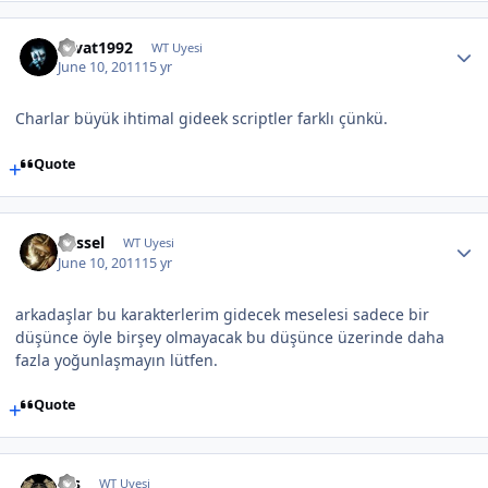
cevat1992
WT Uyesi
June 10, 2011
15 yr
Charlar büyük ihtimal gideek scriptler farklı çünkü.
Quote
Kessel
WT Uyesi
June 10, 2011
15 yr
arkadaşlar bu karakterlerim gidecek meselesi sadece bir
düşünce öyle birşey olmayacak bu düşünce üzerinde daha
fazla yoğunlaşmayın lütfen.
Quote
Rfs
WT Uyesi