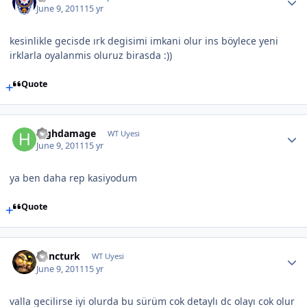
June 9, 2011
15 yr
kesinlikle gecisde ırk degisimi imkani olur ins böylece yeni
irklarla oyalanmis oluruz birasda :))
Quote
highdamage
WT Uyesi
June 9, 2011
15 yr
ya ben daha rep kasiyodum
Quote
Gencturk
WT Uyesi
June 9, 2011
15 yr
valla gecilirse iyi olurda bu sürüm cok detaylı dc olayı cok olur