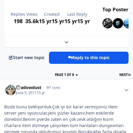
Top Posters 
Replies
Views
Created
Last Reply
198
35.6k
15 yr
15 yr
15 yr
15 yr
Expand topic overview
Start new topic
Reply to this topic
PAGE 1 OF 8
NEXT
Shadowdust
WT Uyesi
June 9, 2011
15 yr
Bizde bunu bekliyorduk.Çok iyi bir karar vermişsiniz.Hem
server yeni oyuncular,yeni yüzler kazanır,hem eskilerde
dönebilir.Benim pve'de zaten en çok zevk aldığım kısım
charlara item dizmeye çalışırken tüm haritaları-dungeonları
gezmek zorunda olduğumuz kısımdı.Bozukluklar fazla olsada