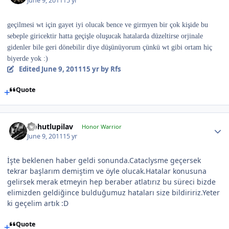
June 9, 2011
15 yr
geçilmesi wt için gayet iyi olucak bence ve girmyen bir çok kişide bu
sebeple giricektir hatta geçişle oluşucak hatalarda düzeltirse orjinale
gidenler bile geri dönebilir diye düşünüyorum çünkü wt gibi ortam hiç
biyerde yok :)
Edited
June 9, 2011
15 yr
by Rfs
Quote
Nohutlupilav
Honor Warrior
June 9, 2011
15 yr
İşte beklenen haber geldi sonunda.Cataclysme geçersek
tekrar başlarım demiştim ve öyle olucak.Hatalar konusuna
gelirsek merak etmeyin hep beraber atlatırız bu süreci bizde
elimizden geldiğince bulduğumuz hataları size bildiririz.Yeter
ki geçelim artık :D
Quote