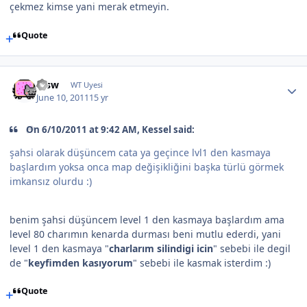
çekmez kimse yani merak etmeyin.
Quote
etsw
WT Uyesi
June 10, 2011
15 yr
On 6/10/2011 at 9:42 AM, Kessel said:
şahsi olarak düşüncem cata ya geçince lvl1 den kasmaya
başlardım yoksa onca map değişikliğini başka türlü görmek
imkansız olurdu :)
benim şahsi düşüncem level 1 den kasmaya başlardım ama
level 80 charımın kenarda durması beni mutlu ederdi, yani
level 1 den kasmaya "
charlarım silindigi icin
" sebebi ile degil
de "
keyfimden kasıyorum
" sebebi ile kasmak isterdim :)
Quote