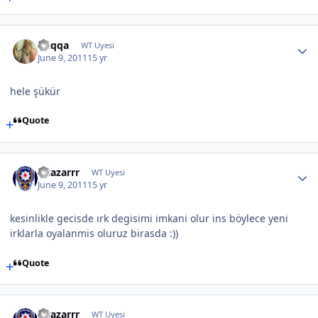
Cuqqa
WT Uyesi
June 9, 2011
15 yr
hele şükür
Quote
altazarrr
WT Uyesi
June 9, 2011
15 yr
kesinlikle gecisde ırk degisimi imkani olur ins böylece yeni
irklarla oyalanmis oluruz birasda :))
Quote
altazarrr
WT Uyesi