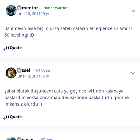
dementor
Honor Warrior
June 10, 2011
15 yr
üzülmeyin öyle bişi olursa zaten catacın en eğlenceli kısmı 1-
60 levelingi :D
Quote
Kessel
WT Uyesi
June 10, 2011
15 yr
şahsi olarak düşüncem cata ya geçince lvl1 den kasmaya
başlardım yoksa onca map değişikliğini başka türlü görmek
imkansız olurdu :)
Quote
Pegasus
WT Uyesi