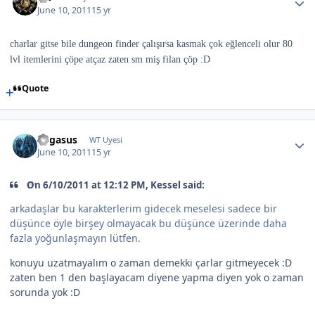
June 10, 2011
15 yr
charlar gitse bile dungeon finder çalışırsa kasmak çok eğlenceli olur 80
lvl itemlerini çöpe atçaz zaten sm miş filan çöp :D
Quote
Pegasus
WT Uyesi
June 10, 2011
15 yr
On 6/10/2011 at 12:12 PM, Kessel said:
arkadaşlar bu karakterlerim gidecek meselesi sadece bir
düşünce öyle birşey olmayacak bu düşünce üzerinde daha
fazla yoğunlaşmayın lütfen.
konuyu uzatmayalım o zaman demekki çarlar gitmeyecek :D
zaten ben 1 den başlayacam diyene yapma diyen yok o zaman
sorunda yok :D