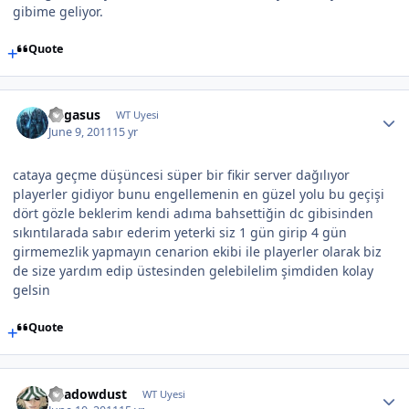
gibime geliyor.
Quote
Pegasus
WT Uyesi
June 9, 2011
15 yr
cataya geçme düşüncesi süper bir fikir server dağılıyor
playerler gidiyor bunu engellemenin en güzel yolu bu geçişi
dört gözle beklerim kendi adıma bahsettiğin dc gibisinden
sıkıntılarada sabır ederim yeterki siz 1 gün girip 4 gün
girmemezlik yapmayın cenarion ekibi ile playerler olarak biz
de size yardım edip üstesinden gelebilelim şimdiden kolay
gelsin
Quote
Shadowdust
WT Uyesi