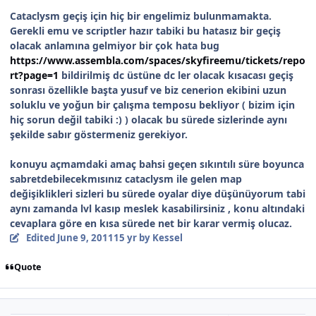
Cataclysm geçiş için hiç bir engelimiz bulunmamakta.
Gerekli emu ve scriptler hazır tabiki bu hatasız bir geçiş
olacak anlamına gelmiyor bir çok hata bug
https://www.assembla.com/spaces/skyfireemu/tickets/repo
rt?page=1
bildirilmiş dc üstüne dc ler olacak kısacası geçiş
sonrası özellikle başta yusuf ve biz cenerion ekibini uzun
soluklu ve yoğun bir çalışma temposu bekliyor ( bizim için
hiç sorun değil tabiki :) ) olacak bu sürede sizlerinde aynı
şekilde sabır göstermeniz gerekiyor.
konuyu açmamdaki amaç bahsi geçen sıkıntılı süre boyunca
sabretdebilecekmısınız cataclysm ile gelen map
değişiklikleri sizleri bu sürede oyalar diye düşünüyorum tabi
aynı zamanda lvl kasıp meslek kasabilirsiniz , konu altındaki
cevaplara göre en kısa sürede net bir karar vermiş olucaz.
Edited
June 9, 2011
15 yr
by Kessel
Quote