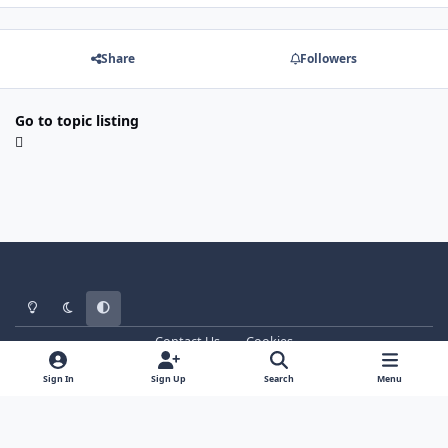
Share
Followers
Go to topic listing
Light Mode
Dark Mode
System Preference
Contact Us
Cookies
WT - http://www.ebattle.net
Powered by
Invision Community
Sign In
Sign Up
Search
Menu