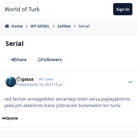
Jump to content
World of Turk
Sign In
Home
WT GENEL
Sohbet
Serial
Serial
Share
Followers
Pegasus
WT Uyesi
Posted
June 16, 2011
15 yr
red faction armageddon serial keyi bilen varsa paylaşabilirmi
yada pm atabilirmi bana çıldıracam bulamadım bir türlü
Quote