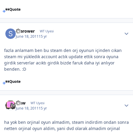
Quote
Scarower
WT Uyesi
June 18, 2011
15 yr
fazla anlamam ben bu steam den orj oyunun içinden cıkan
steam mi yükledik account actık update ettik sonra oyuna
girdik serverlar acıktı girdik bizde faruk daha iyi anlıyor
benden. :D
Quote
etsw
WT Uyesi
June 18, 2011
15 yr
ha yok ben orjinal oyun almadim, steam indirdim ondan sonra
netten orjinal oyun aldim, yani dvd olarak almadim orjinal