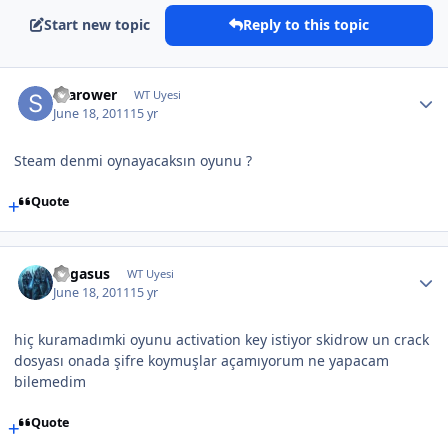
Start new topic
Reply to this topic
Scarower
WT Uyesi
June 18, 2011
15 yr
Steam denmi oynayacaksın oyunu ?
Quote
Pegasus
WT Uyesi
June 18, 2011
15 yr
hiç kuramadımki oyunu activation key istiyor skidrow un crack
dosyası onada şifre koymuşlar açamıyorum ne yapacam
bilemedim
Quote