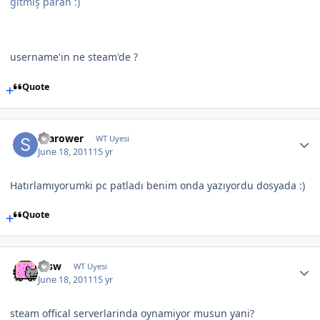
gitmiş paran :)
username'in ne steam'de ?
Quote
Scarower
WT Uyesi
June 18, 2011
15 yr
Hatırlamıyorumki pc patladı benim onda yazıyordu dosyada :)
Quote
etsw
WT Uyesi
June 18, 2011
15 yr
steam offical serverlarinda oynamiyor musun yani?