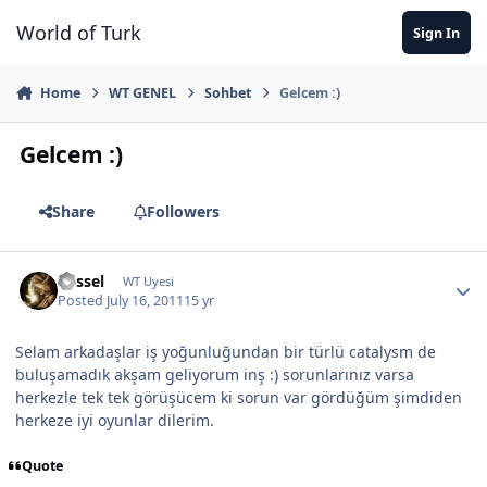
Jump to content
World of Turk
Sign In
Home
WT GENEL
Sohbet
Gelcem :)
Gelcem :)
Share
Followers
Kessel
WT Uyesi
Posted
July 16, 2011
15 yr
Selam arkadaşlar iş yoğunluğundan bir türlü catalysm de
buluşamadık akşam geliyorum inş :) sorunlarınız varsa
herkezle tek tek görüşücem ki sorun var gördüğüm şimdiden
herkeze iyi oyunlar dilerim.
Quote