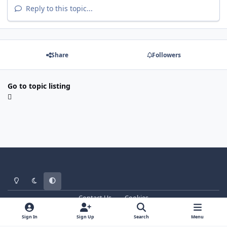
Reply to this topic...
Share
Followers
Go to topic listing
Light Mode
Dark Mode
System Preference
Contact Us
Cookies
WT - http://www.ebattle.net
Powered by
Invision Community
Sign In
Sign Up
Search
Menu