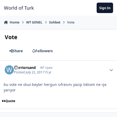
Jump to content
World of Turk
Sign In
Home
WT GENEL
Sohbet
Vote
Vote
Share
Followers
warriorsand
WT Uyesi
Posted
July 22, 2011
15 yr
bu vote ne oluo beyler hergun sıfresını yazıp tıklıom ne işe
yarıyor
Quote