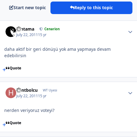
Start new topic
Reply to this topic
Gintama
Cenarion
July 22, 2011
15 yr
daha aktif bir geri dönüşü yok ama yapmaya devam
edebilirsin
Quote
hentbolcu
WT Uyesi
July 22, 2011
15 yr
nerden veriyoruz voteyi?
Quote