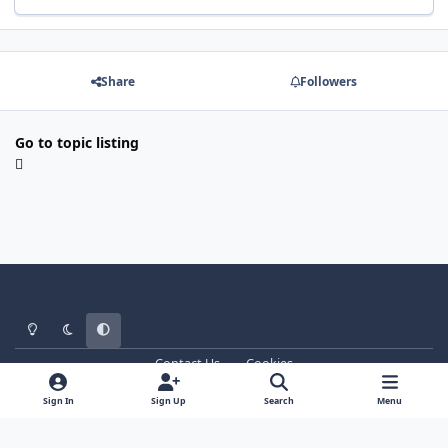
Share
Followers
Go to topic listing
Light Mode
Dark Mode
System Preference
Contact Us
Cookies
WT - http://www.ebattle.net
Powered by
Invision Community
Sign In
Sign Up
Search
Menu