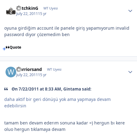
WitchkinG
WT Uyesi
July 22, 2011
15 yr
oyuna girdiğim account ile panele giriş yapamıyorum invalid
password diyor çözemedim ben
Quote
warriorsand
WT Uyesi
July 22, 2011
15 yr
On 7/22/2011 at 8:33 AM, Gintama said:
daha aktif bir geri dönüşü yok ama yapmaya devam
edebilirsin
tamam ben devam ederım sonuna kadar =) hergun bı kere
oluo hergun tıklamaya devam